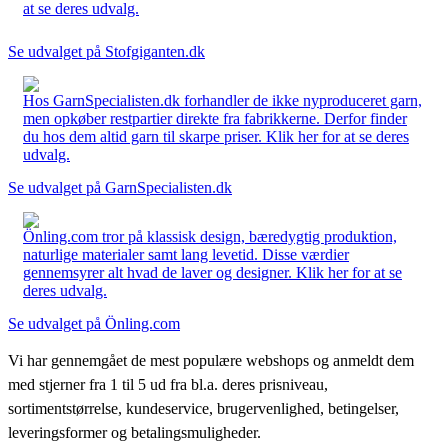
at se deres udvalg.
Se udvalget på Stofgiganten.dk
Hos GarnSpecialisten.dk forhandler de ikke nyproduceret garn,
men opkøber restpartier direkte fra fabrikkerne. Derfor finder
du hos dem altid garn til skarpe priser. Klik her for at se deres
udvalg.
Se udvalget på GarnSpecialisten.dk
Önling.com tror på klassisk design, bæredygtig produktion,
naturlige materialer samt lang levetid. Disse værdier
gennemsyrer alt hvad de laver og designer. Klik her for at se
deres udvalg.
Se udvalget på Önling.com
Vi har gennemgået de mest populære webshops og anmeldt dem
med stjerner fra 1 til 5 ud fra bl.a. deres prisniveau,
sortimentstørrelse, kundeservice, brugervenlighed, betingelser,
leveringsformer og betalingsmuligheder.