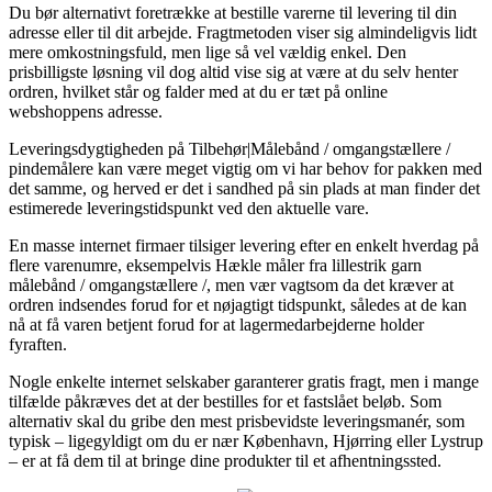
Du bør alternativt foretrække at bestille varerne til levering til din
adresse eller til dit arbejde. Fragtmetoden viser sig almindeligvis lidt
mere omkostningsfuld, men lige så vel vældig enkel. Den
prisbilligste løsning vil dog altid vise sig at være at du selv henter
ordren, hvilket står og falder med at du er tæt på online
webshoppens adresse.
Leveringsdygtigheden på Tilbehør|Målebånd / omgangstællere /
pindemålere kan være meget vigtig om vi har behov for pakken med
det samme, og herved er det i sandhed på sin plads at man finder det
estimerede leveringstidspunkt ved den aktuelle vare.
En masse internet firmaer tilsiger levering efter en enkelt hverdag på
flere varenumre, eksempelvis Hækle måler fra lillestrik garn
målebånd / omgangstællere /, men vær vagtsom da det kræver at
ordren indsendes forud for et nøjagtigt tidspunkt, således at de kan
nå at få varen betjent forud for at lagermedarbejderne holder
fyraften.
Nogle enkelte internet selskaber garanterer gratis fragt, men i mange
tilfælde påkræves det at der bestilles for et fastslået beløb. Som
alternativ skal du gribe den mest prisbevidste leveringsmanér, som
typisk – ligegyldigt om du er nær København, Hjørring eller Lystrup
– er at få dem til at bringe dine produkter til et afhentningssted.