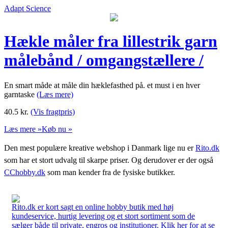
Adapt Science
Hækle måler fra lillestrik garn
målebånd / omgangstællere /
En smart måde at måle din hæklefasthed på. et must i en hver
garntaske
(Læs mere)
40.5
kr.
(Vis fragtpris)
Læs mere »
Køb nu »
Den mest populære kreative webshop i Danmark lige nu er
Rito.dk
som har et stort udvalg til skarpe priser. Og derudover er der også
CChobby.dk
som man kender fra de fysiske butikker.
Rito.dk er kort sagt en online hobby butik med høj
kundeservice, hurtig levering og et stort sortiment som de
sælger både til private, engros og institutioner. Klik her for at se