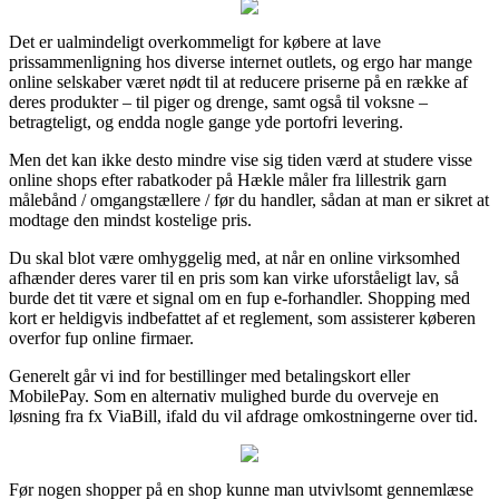
Det er ualmindeligt overkommeligt for købere at lave
prissammenligning hos diverse internet outlets, og ergo har mange
online selskaber været nødt til at reducere priserne på en række af
deres produkter – til piger og drenge, samt også til voksne –
betragteligt, og endda nogle gange yde portofri levering.
Men det kan ikke desto mindre vise sig tiden værd at studere visse
online shops efter rabatkoder på Hækle måler fra lillestrik garn
målebånd / omgangstællere / før du handler, sådan at man er sikret at
modtage den mindst kostelige pris.
Du skal blot være omhyggelig med, at når en online virksomhed
afhænder deres varer til en pris som kan virke uforståeligt lav, så
burde det tit være et signal om en fup e-forhandler. Shopping med
kort er heldigvis indbefattet af et reglement, som assisterer køberen
overfor fup online firmaer.
Generelt går vi ind for bestillinger med betalingskort eller
MobilePay. Som en alternativ mulighed burde du overveje en
løsning fra fx ViaBill, ifald du vil afdrage omkostningerne over tid.
Før nogen shopper på en shop kunne man utvivlsomt gennemlæse