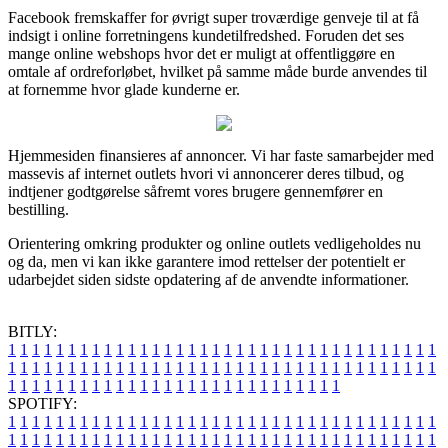
Facebook fremskaffer for øvrigt super troværdige genveje til at få
indsigt i online forretningens kundetilfredshed. Foruden det ses
mange online webshops hvor det er muligt at offentliggøre en
omtale af ordreforløbet, hvilket på samme måde burde anvendes til
at fornemme hvor glade kunderne er.
Hjemmesiden finansieres af annoncer. Vi har faste samarbejder med
massevis af internet outlets hvori vi annoncerer deres tilbud, og
indtjener godtgørelse såfremt vores brugere gennemfører en
bestilling.
Orientering omkring produkter og online outlets vedligeholdes nu
og da, men vi kan ikke garantere imod rettelser der potentielt er
udarbejdet siden sidste opdatering af de anvendte informationer.
BITLY:
1
1
1
1
1
1
1
1
1
1
1
1
1
1
1
1
1
1
1
1
1
1
1
1
1
1
1
1
1
1
1
1
1
1
1
1
1
1
1
1
1
1
1
1
1
1
1
1
1
1
1
1
1
1
1
1
1
1
1
1
1
1
1
1
1
1
1
1
1
1
1
1
1
1
1
1
1
1
1
1
1
1
1
1
1
1
1
1
1
1
1
1
1
1
1
1
1
1
1
1
SPOTIFY:
1
1
1
1
1
1
1
1
1
1
1
1
1
1
1
1
1
1
1
1
1
1
1
1
1
1
1
1
1
1
1
1
1
1
1
1
1
1
1
1
1
1
1
1
1
1
1
1
1
1
1
1
1
1
1
1
1
1
1
1
1
1
1
1
1
1
1
1
1
1
1
1