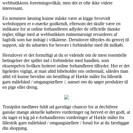
webbutikkens forretningsvilkår, men det er ofte ikke videre
interessant.
En nemmere løsning kunne måske være at kigge hvorvidt
webshoppen er e-mærke godkendt, eftersom det skulle være en
indikator for at online forhandleren adlyder de officielle danske
regler, tillige med at webbutikken rutinemæssigt revurderes af
fagfolk som har indsigt i vilkårene. Derudover tilbydes du genvej til
support, når du udsættes for besvær i forbindelse med dit indkøb.
Herudover er det fornuftigt at du er vidende om de mest essentielle
betingelser der spiller ind i forbindelse med handlen, som
eksempelvis hvilken bytteret online forhandleren tilbyder. Her er det
ligeledes vigtigt, at man altid bibeholder ens ordremail, således man
altid vil kunne bevidne sin bestilling af Hækle måler fra lillestrik
garn målebånd / omgangstællere /, uanset om du søger produkter til
en pige eller dreng.
Trustpilot medfører fuldt ud gavnlige chancer for at dechifrere
ganske mange aktuelle køberes vurderinger og herved er det godt, at
du tager et kig på e-forhandlerens vurderinger af Hækle måler fra
lillestrik garn målebånd / omgangstællere / forud for at du færdiggør
din shopping.