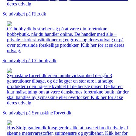
deres udvalg.
Se udvalget på Rito.dk
CChobby.dk bestræber sig på at være din foretrukne
hobbybutik, når du handler online. De handler med alle –
private, skoler/institutioner og engros – og deres udvalg er på
over tolvtusinde forskellige produkter. Klik her for at se deres
udvalg.
Se udvalget på CChobby.dk
SymaskineTorvet.dk er en familievirksomhed der går 3
generationer tilbage, og de lægger en stor ære i at sælge
produkter i den højeste kvalitet til de bedste priser. De har en
klar målsætning om at være danskernes foretrukne butik når der
skal handles ny symaskine eller overlocker. Klik her for at se
deres udvalg.
Se udvalget på SymaskineTorvet.dk
Hos Stofgiganten.dk forsøger de altid at have et bredt udvalg af
skønne metervarestoffer, snitmønstre og sytilbehør. Klik her for