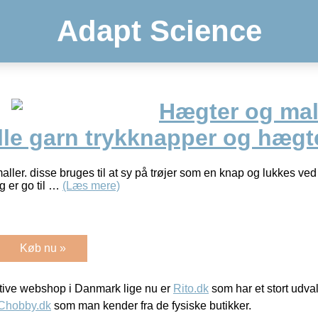
Adapt Science
Hægter og mall
lille garn trykknapper og hægt
aller. disse bruges til at sy på trøjer som en knap og lukkes 
g er go til …
(Læs mere)
Køb nu »
ive webshop i Danmark lige nu er
Rito.dk
som har et stort udval
Chobby.dk
som man kender fra de fysiske butikker.