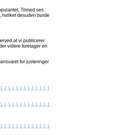
pularitet. Tilmed ses
, hvilket desuden burde
erved at vi publicerer
der videre foretager en
nsvaret for justeringer
1
1
1
1
1
1
1
1
1
1
1
1
1
1
1
1
1
1
1
1
1
1
1
1
1
1
1
1
1
1
1
1
1
1
1
1
1
1
1