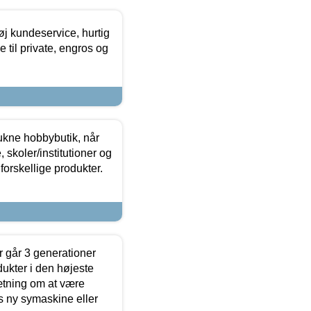
øj kundeservice, hurtig
 til private, engros og
ukne hobbybutik, når
 skoler/institutioner og
forskellige produkter.
 går 3 generationer
dukter i den højeste
sætning om at være
s ny symaskine eller