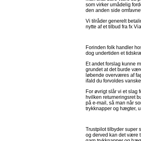
som virker umådelig forde
den anden side omfavnet 
Vi tilråder generelt bet
nytte af et tilbud fra fx V
Forinden folk handler ho
dog undertiden et tidskr
Et andet forslag kunne m
grundet at det burde være 
løbende overværes af fag
ifald du forvoldes vanske
For øvrigt slår vi et sla
hvilken returneringsret b
på e-mail, så man når som 
trykknapper og hægter, u
Trustpilot tilbyder super
og derved kan det være til
garn trykknapper og hægt