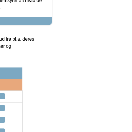
nemsyrer alt hvad de
.
 fra bl.a. deres
mer og