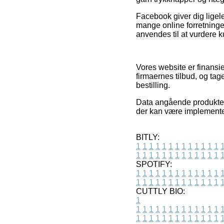
Facebook giver dig ligele
mange online forretninge
anvendes til at vurdere 
Vores website er finansie
firmaernes tilbud, og ta
bestilling.
Data angående produkter 
der kan være implementer
BITLY:
1
1
1
1
1
1
1
1
1
1
1
1
1
1
1
1
1
1
1
1
1
1
1
1
1
1
SPOTIFY:
1
1
1
1
1
1
1
1
1
1
1
1
1
1
1
1
1
1
1
1
1
1
1
1
1
1
CUTTLY BIO:
1
1
1
1
1
1
1
1
1
1
1
1
1
1
1
1
1
1
1
1
1
1
1
1
1
1
1