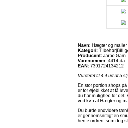
Navn:
Hægter og maller i 
Kategori:
Tilbehør|Billi
Producent:
Järbo Garn
Varenummer:
4414-da
EAN:
7391724134212
Vurderet til
4.4
ud af 5 st
En stor portion shops på
er for øjeblikket at få lev
du har mulighed for det.
ved køb af Hægter og mall
Du burde endvidere tænke 
er gennemsnitligt en smu
hente ordren, som dog sti