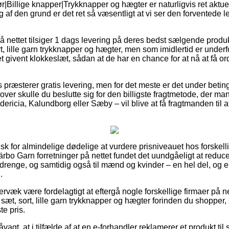
|Billige knapper|Trykknapper og hægter er naturligvis ret aktuel
g af den grund er det ret så væsentligt at vi ser den forventede 
å nettet tilsiger 1 dags levering på deres bedst sælgende prod
rt, lille garn trykknapper og hægter, men som imidlertid er underf
et givent klokkeslæt, sådan at de har en chance for at nå at få o
ts præsterer gratis levering, men for det meste er det under betin
dover skulle du beslutte sig for den billigste fragtmetode, der 
ericia, Kalundborg eller Sæby – vil blive at få fragtmanden til at
tisk for almindelige dødelige at vurdere prisniveauet hos forskelli
ärbo Garn forretninger på nettet fundet det uundgåeligt at redu
og drenge, og samtidig også til mænd og kvinder – en hel del, o
.
væk være fordelagtigt at eftergå nogle forskellige firmaer på ne
 sæt, sort, lille garn trykknapper og hægter forinden du shopper,
te pris.
gt, at i tilfælde af at en e-forhandler reklamerer et produkt til 