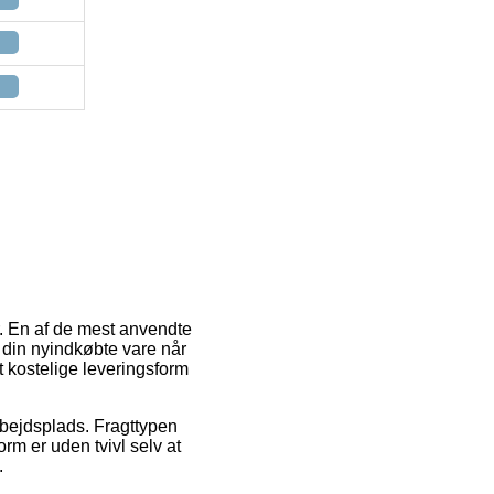
r. En af de mest anvendte
te din nyindkøbte vare når
t kostelige leveringsform
arbejdsplads. Fragttypen
m er uden tvivl selv at
.