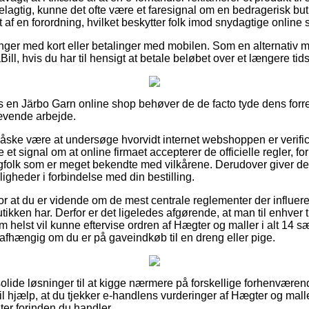
lagtig, kunne det ofte være et faresignal om en bedragerisk butik
af en forordning, hvilket beskytter folk imod snydagtige online 
alinger med kort eller betalinger med mobilen. Som en alternativ
iaBill, hvis du har til hensigt at betale beløbet over et længere tid
s en Järbo Garn online shop behøver de de facto tyde dens forre
ævende arbejde.
åske være at undersøge hvorvidt internet webshoppen er verific
et signal om at online firmaet accepterer de officielle regler, fo
folk som er meget bekendte med vilkårene. Derudover giver det
ligheder i forbindelse med din bestilling.
g for at du er vidende om de mest centrale reglementer der influer
utikken har. Derfor er det ligeledes afgørende, at man til enhver
helst vil kunne eftervise ordren af Hægter og maller i alt 14 sæt,
afhængig om du er på gaveindkøb til en dreng eller pige.
 solide løsninger til at kigge nærmere på forskellige forhenvære
 hjælp, at du tjekker e-handlens vurderinger af Hægter og maller i
er forinden du handler.