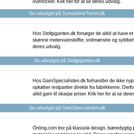
overlocker. Klik her for at se deres udvalg.
Se udvalget på SymaskineTorvet.dk
Hos Stofgiganten.dk forsøger de altid at have et
skønne metervarestoffer, snitmønstre og sytilbehø
deres udvalg.
Se udvalget på Stofgiganten.dk
Hos GarnSpecialisten.dk forhandler de ikke ny
opkøber restpartier direkte fra fabrikkerne. Derf
altid garn til skarpe priser. Klik her for at se der
Se udvalget på GarnSpecialisten.dk
Önling.com tror på klassisk design, bæredygtig p