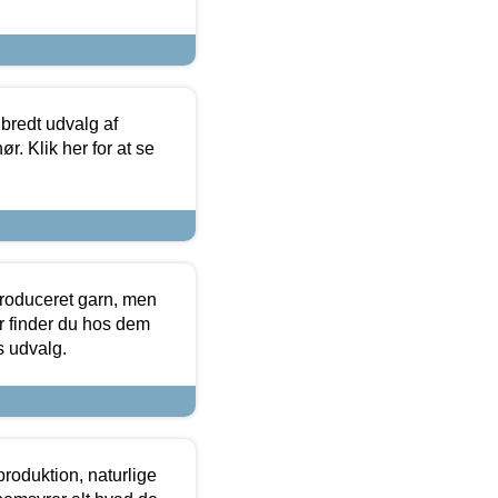
 bredt udvalg af
r. Klik her for at se
produceret garn, men
or finder du hos dem
es udvalg.
roduktion, naturlige