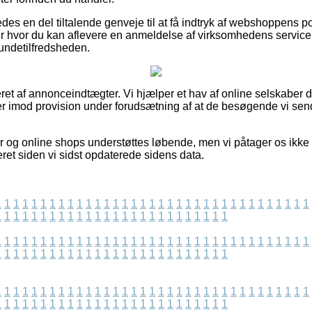
des en del tiltalende genveje til at få indtryk af webshoppens po
r hvor du kan aflevere en anmeldelse af virksomhedens service
kundetilfredsheden.
ret af annonceindtægter. Vi hjælper et hav af online selskaber d
ger imod provision under forudsætning af at de besøgende vi sen
og online shops understøttes løbende, men vi påtager os ikke a
et siden vi sidst opdaterede sidens data.
1
1
1
1
1
1
1
1
1
1
1
1
1
1
1
1
1
1
1
1
1
1
1
1
1
1
1
1
1
1
1
1
1
1
1
1
1
1
1
1
1
1
1
1
1
1
1
1
1
1
1
1
1
1
1
1
1
1
1
1
1
1
1
1
1
1
1
1
1
1
1
1
1
1
1
1
1
1
1
1
1
1
1
1
1
1
1
1
1
1
1
1
1
1
1
1
1
1
1
1
1
1
1
1
1
1
1
1
1
1
1
1
1
1
1
1
1
1
1
1
1
1
1
1
1
1
1
1
1
1
1
1
1
1
1
1
1
1
1
1
1
1
1
1
1
1
1
1
1
1
1
1
1
1
1
1
1
1
1
1
1
1
1
1
1
1
1
1
1
1
1
1
1
1
1
1
1
1
1
1
1
1
1