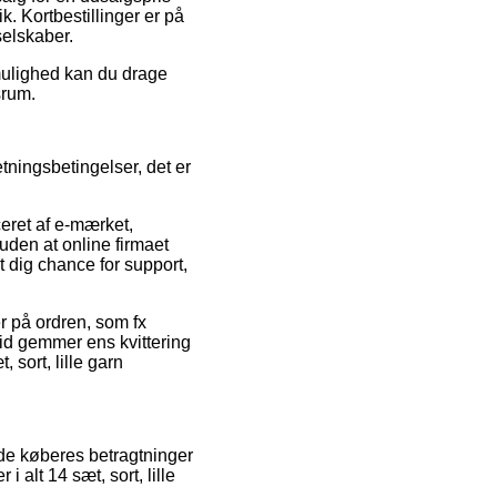
. Kortbestillinger er på
selskaber.
 mulighed kan du drage
srum.
tningsbetingelser, det er
eret af e-mærket,
ruden at online firmaet
 dig chance for support,
er på ordren, som fx
 tid gemmer ens kvittering
 sort, lille garn
nde køberes betragtninger
 alt 14 sæt, sort, lille