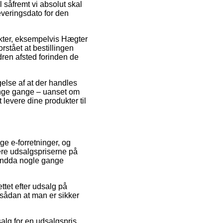
 såfremt vi absolut skal
leveringsdato for den
ukter, eksempelvis Hægter
orstået at bestillingen
rdren afsted forinden de
gelse af at der handles
mange gange – uanset om
 levere dine produkter til
ge e-forretninger, og
cere udsalgspriserne på
g endda nogle gange
ttet efter udsalg på
 sådan at man er sikker
salg for en udsalgspris