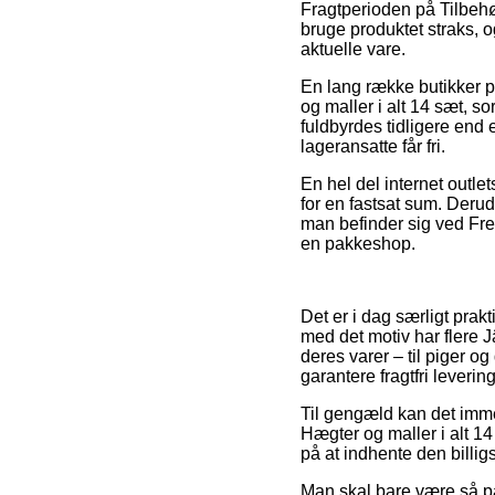
Fragtperioden på Tilbehør
bruge produktet straks, o
aktuelle vare.
En lang række butikker p
og maller i alt 14 sæt, so
fuldbyrdes tidligere end 
lageransatte får fri.
En hel del internet outle
for en fastsat sum. Deru
man befinder sig ved Fred
en pakkeshop.
Det er i dag særligt prak
med det motiv har flere J
deres varer – til piger 
garantere fragtfri levering
Til gengæld kan det immer
Hægter og maller i alt 14
på at indhente den billigs
Man skal bare være så påva