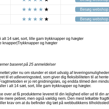
Besøg webshop
Besøg webshop
alt 14 sæt, sort, lille garn trykknapper og hægter
ge knapper|Trykknapper og hægter
jerner baseret på
25
anmeldelser
 nettet yder nu om stunder et stort udvalg af leveringsmulighede
eret til et udleveringssted, som giver dig fleksibiliteten til at hen
 Fragtmetoden er jo ret gnidningsløs, og endda tilmed den minds
er i alt 14 sæt, sort, lille garn trykknapper og hægter.
over at få produkterne leveret til din lejlighed eller ud til din 
le mere pebret, men også vældig nem. Den mest letkøbte fragtfor
ller krav om at du befinder dig tæt på webbutikkens tilholdssted