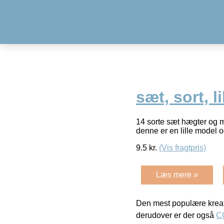
sæt, sort, 
14 sorte sæt hægter og m
denne er en lille model o
9.5
kr.
(Vis fragtpris)
Læs mere »
Den mest populære kreat
derudover er der også
C