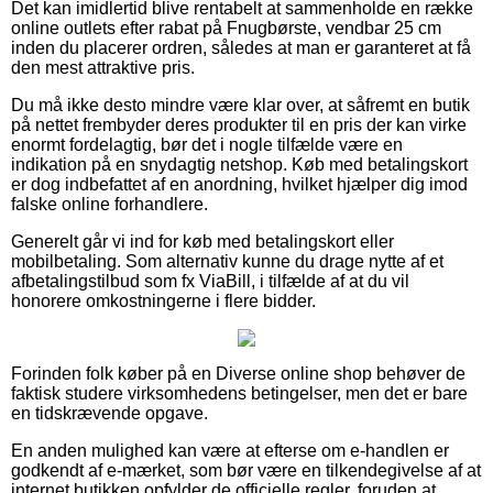
Det kan imidlertid blive rentabelt at sammenholde en række
online outlets efter rabat på Fnugbørste, vendbar 25 cm
inden du placerer ordren, således at man er garanteret at få
den mest attraktive pris.
Du må ikke desto mindre være klar over, at såfremt en butik
på nettet frembyder deres produkter til en pris der kan virke
enormt fordelagtig, bør det i nogle tilfælde være en
indikation på en snydagtig netshop. Køb med betalingskort
er dog indbefattet af en anordning, hvilket hjælper dig imod
falske online forhandlere.
Generelt går vi ind for køb med betalingskort eller
mobilbetaling. Som alternativ kunne du drage nytte af et
afbetalingstilbud som fx ViaBill, i tilfælde af at du vil
honorere omkostningerne i flere bidder.
Forinden folk køber på en Diverse online shop behøver de
faktisk studere virksomhedens betingelser, men det er bare
en tidskrævende opgave.
En anden mulighed kan være at efterse om e-handlen er
godkendt af e-mærket, som bør være en tilkendegivelse af at
internet butikken opfylder de officielle regler, foruden at