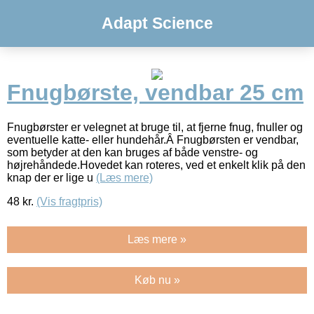
Adapt Science
Fnugbørste, vendbar 25 cm
Fnugbørster er velegnet at bruge til, at fjerne fnug, fnuller og
eventuelle katte- eller hundehår.Â Fnugbørsten er vendbar,
som betyder at den kan bruges af både venstre- og
højrehåndede.Hovedet kan roteres, ved et enkelt klik på den
knap der er lige u
(Læs mere)
48
kr.
(Vis fragtpris)
Læs mere »
Køb nu »