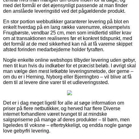
med det formål er det øjensynligt passende at man finder
den anslåede leveringstid ved det pågældende produkt.
En stor portion webbutikker garanterer levering på blot en
enkelt hverdag på en lang række varenumre, eksempelvis
Fnugbørste, vendbar 25 cm, men som imidlertid stiller krav
om at transaktionen realiseres før et konkret tidspunkt, med
det formål at de med sikkerhed kan nå at få varerne skippet
afsted forinden medarbejderne holder fyraften.
Nogle enkelte online webshops tilbyder levering uden gebyr,
men tit kun hvis du indkøber for et præcist beløb. I øvrigt skal
man vælge den mest letkøbte leveringsmetode, der gerne –
om du er i Herning, Nyborg eller Bjerringbro – vil blive at få
dem til at levere dine varer til et udleveringssted.
Det er i dag meget ligetil for alle at søge information om
priser på flere netbutikker, og herved har flere Diverse
internet forhandlere været tvunget til at mindske
salgspriserne på mange af deres produkter – til børn, men
ligeledes til voksne – eftertrykkeligt, og endda nogle gange
love gebyrfri levering.