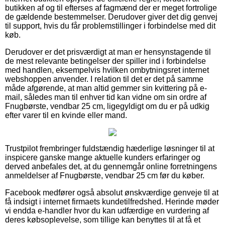
butikken af og til efterses af fagmænd der er meget fortrolige
de gældende bestemmelser. Derudover giver det dig genvej
til support, hvis du får problemstillinger i forbindelse med dit
køb.
Derudover er det prisværdigt at man er hensynstagende til
de mest relevante betingelser der spiller ind i forbindelse
med handlen, eksempelvis hvilken ombytningsret internet
webshoppen anvender. I relation til det er det på samme
måde afgørende, at man altid gemmer sin kvittering på e-
mail, således man til enhver tid kan vidne om sin ordre af
Fnugbørste, vendbar 25 cm, ligegyldigt om du er på udkig
efter varer til en kvinde eller mand.
Trustpilot frembringer fuldstændig hæderlige løsninger til at
inspicere ganske mange aktuelle kunders erfaringer og
derved anbefales det, at du gennemgår online forretningens
anmeldelser af Fnugbørste, vendbar 25 cm før du køber.
Facebook medfører også absolut ønskværdige genveje til at
få indsigt i internet firmaets kundetilfredshed. Herinde møder
vi endda e-handler hvor du kan udfærdige en vurdering af
deres købsoplevelse, som tillige kan benyttes til at få et