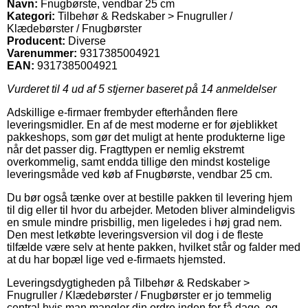
Navn:
Fnugbørste, vendbar 25 cm
Kategori:
Tilbehør & Redskaber > Fnugruller /
Klædebørster / Fnugbørster
Producent:
Diverse
Varenummer:
9317385004921
EAN:
9317385004921
Vurderet til
4
ud af 5 stjerner baseret på
14
anmeldelser
Adskillige e-firmaer frembyder efterhånden flere
leveringsmidler. En af de mest moderne er for øjeblikket
pakkeshops, som gør det muligt at hente produkterne lige
når det passer dig. Fragttypen er nemlig ekstremt
overkommelig, samt endda tillige den mindst kostelige
leveringsmåde ved køb af Fnugbørste, vendbar 25 cm.
Du bør også tænke over at bestille pakken til levering hjem
til dig eller til hvor du arbejder. Metoden bliver almindeligvis
en smule mindre prisbillig, men ligeledes i høj grad nem.
Den mest letkøbte leveringsversion vil dog i de fleste
tilfælde være selv at hente pakken, hvilket står og falder med
at du har bopæl lige ved e-firmaets hjemsted.
Leveringsdygtigheden på Tilbehør & Redskaber >
Fnugruller / Klædebørster / Fnugbørster er jo temmelig
central hvis man mangler din ordre inden for få dage, og