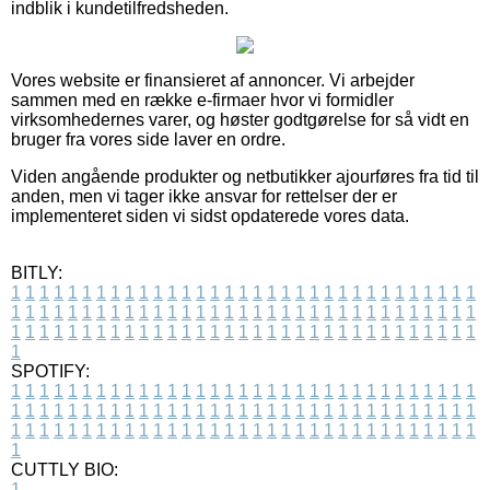
indblik i kundetilfredsheden.
Vores website er finansieret af annoncer. Vi arbejder
sammen med en række e-firmaer hvor vi formidler
virksomhedernes varer, og høster godtgørelse for så vidt en
bruger fra vores side laver en ordre.
Viden angående produkter og netbutikker ajourføres fra tid til
anden, men vi tager ikke ansvar for rettelser der er
implementeret siden vi sidst opdaterede vores data.
BITLY:
1
1
1
1
1
1
1
1
1
1
1
1
1
1
1
1
1
1
1
1
1
1
1
1
1
1
1
1
1
1
1
1
1
1
1
1
1
1
1
1
1
1
1
1
1
1
1
1
1
1
1
1
1
1
1
1
1
1
1
1
1
1
1
1
1
1
1
1
1
1
1
1
1
1
1
1
1
1
1
1
1
1
1
1
1
1
1
1
1
1
1
1
1
1
1
1
1
1
1
1
SPOTIFY:
1
1
1
1
1
1
1
1
1
1
1
1
1
1
1
1
1
1
1
1
1
1
1
1
1
1
1
1
1
1
1
1
1
1
1
1
1
1
1
1
1
1
1
1
1
1
1
1
1
1
1
1
1
1
1
1
1
1
1
1
1
1
1
1
1
1
1
1
1
1
1
1
1
1
1
1
1
1
1
1
1
1
1
1
1
1
1
1
1
1
1
1
1
1
1
1
1
1
1
1
CUTTLY BIO:
1