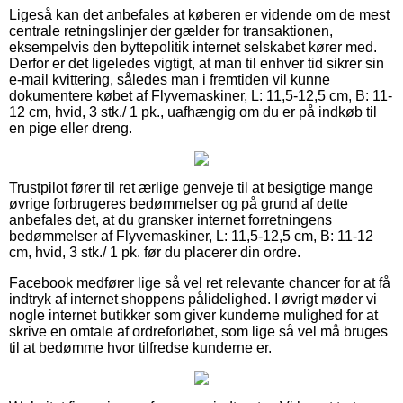
Ligeså kan det anbefales at køberen er vidende om de mest
centrale retningslinjer der gælder for transaktionen,
eksempelvis den byttepolitik internet selskabet kører med.
Derfor er det ligeledes vigtigt, at man til enhver tid sikrer sin
e-mail kvittering, således man i fremtiden vil kunne
dokumentere købet af Flyvemaskiner, L: 11,5-12,5 cm, B: 11-
12 cm, hvid, 3 stk./ 1 pk., uafhængig om du er på indkøb til
en pige eller dreng.
Trustpilot fører til ret ærlige genveje til at besigtige mange
øvrige forbrugeres bedømmelser og på grund af dette
anbefales det, at du gransker internet forretningens
bedømmelser af Flyvemaskiner, L: 11,5-12,5 cm, B: 11-12
cm, hvid, 3 stk./ 1 pk. før du placerer din ordre.
Facebook medfører lige så vel ret relevante chancer for at få
indtryk af internet shoppens pålidelighed. I øvrigt møder vi
nogle internet butikker som giver kunderne mulighed for at
skrive en omtale af ordreforløbet, som lige så vel må bruges
til at bedømme hvor tilfredse kunderne er.