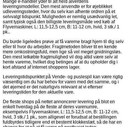
Mange e-handler yder til alt held alverdens
leveringsmodeller. Den mest anvendte er for øjeblikket
udleveringssteder, hvor du selv kan afhente ordren på et
selvvalgt tidspunkt. Muligheden er nemlig usædvanlig let,
samt typisk også den billigste leveringsmåde ved køb af
Flyvemaskiner, L: 11,5-12,5 cm, B: 11-12 cm, hvid, 3 stk./ 1
pk..
Du burde ligeledes prøve at få varerne bragt hjem til dig selv
eller til hvor du arbejder. Fragtmetoden bliver tit en kende
mere omkostningsfuld, men lige så vel meget gnidningsløs.
Den mest letkøbte fragtmulighed vil dog altid være selv at
hente varerne, hvilket dog betinges af at du opholder dig i
kort afstand af internet shoppens lager.
Leveringstidspunktet på Vende- og puslespil kan være rigtig
væsentlig om du har behov for varen med det samme, og i
det øjemed er det naturligvis relevant at vi efterser
leveringstiden for den aktuelle vare.
De fleste shops på nettet annoncerer levering på blot en
enkelt hverdag på de fleste af deres varenumre,
eksempelvis Flyvemaskiner, L: 11,5-12,5 cm, B: 11-12 cm,
hvid, 3 stk./ 1 pk., som alligevel er forudsat at bestillingen
fuldbyrdes tidligere end et bestemt klokkeslæt, så de har en