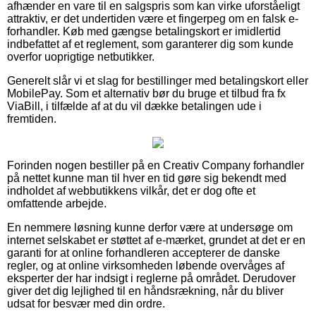
afhænder en vare til en salgspris som kan virke uforståeligt
attraktiv, er det undertiden være et fingerpeg om en falsk e-
forhandler. Køb med gængse betalingskort er imidlertid
indbefattet af et reglement, som garanterer dig som kunde
overfor uoprigtige netbutikker.
Generelt slår vi et slag for bestillinger med betalingskort eller
MobilePay. Som et alternativ bør du bruge et tilbud fra fx
ViaBill, i tilfælde af at du vil dække betalingen ude i
fremtiden.
Forinden nogen bestiller på en Creativ Company forhandler
på nettet kunne man til hver en tid gøre sig bekendt med
indholdet af webbutikkens vilkår, det er dog ofte et
omfattende arbejde.
En nemmere løsning kunne derfor være at undersøge om
internet selskabet er støttet af e-mærket, grundet at det er en
garanti for at online forhandleren accepterer de danske
regler, og at online virksomheden løbende overvåges af
eksperter der har indsigt i reglerne på området. Derudover
giver det dig lejlighed til en håndsrækning, når du bliver
udsat for besvær med din ordre.