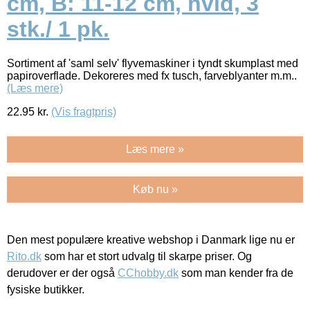
cm, B: 11-12 cm, hvid, 3
stk./ 1 pk.
Sortiment af 'saml selv' flyvemaskiner i tyndt skumplast med
papiroverflade. Dekoreres med fx tusch, farveblyanter m.m..
(Læs mere)
22.95
kr.
(Vis fragtpris)
Læs mere »
Køb nu »
Den mest populære kreative webshop i Danmark lige nu er
Rito.dk
som har et stort udvalg til skarpe priser. Og
derudover er der også
CChobby.dk
som man kender fra de
fysiske butikker.