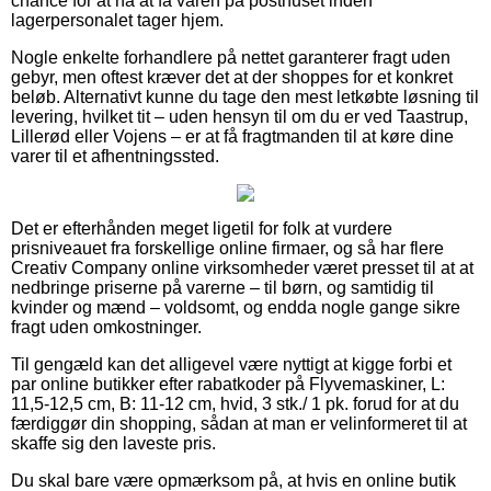
chance for at nå at få varen på posthuset inden
lagerpersonalet tager hjem.
Nogle enkelte forhandlere på nettet garanterer fragt uden
gebyr, men oftest kræver det at der shoppes for et konkret
beløb. Alternativt kunne du tage den mest letkøbte løsning til
levering, hvilket tit – uden hensyn til om du er ved Taastrup,
Lillerød eller Vojens – er at få fragtmanden til at køre dine
varer til et afhentningssted.
Det er efterhånden meget ligetil for folk at vurdere
prisniveauet fra forskellige online firmaer, og så har flere
Creativ Company online virksomheder været presset til at at
nedbringe priserne på varerne – til børn, og samtidig til
kvinder og mænd – voldsomt, og endda nogle gange sikre
fragt uden omkostninger.
Til gengæld kan det alligevel være nyttigt at kigge forbi et
par online butikker efter rabatkoder på Flyvemaskiner, L:
11,5-12,5 cm, B: 11-12 cm, hvid, 3 stk./ 1 pk. forud for at du
færdiggør din shopping, sådan at man er velinformeret til at
skaffe sig den laveste pris.
Du skal bare være opmærksom på, at hvis en online butik