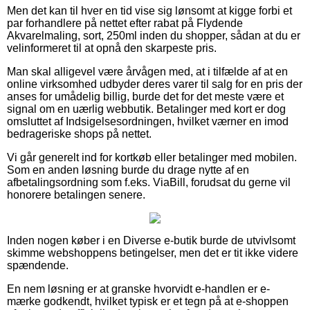
Men det kan til hver en tid vise sig lønsomt at kigge forbi et
par forhandlere på nettet efter rabat på Flydende
Akvarelmaling, sort, 250ml inden du shopper, sådan at du er
velinformeret til at opnå den skarpeste pris.
Man skal alligevel være årvågen med, at i tilfælde af at en
online virksomhed udbyder deres varer til salg for en pris der
anses for umådelig billig, burde det for det meste være et
signal om en uærlig webbutik. Betalinger med kort er dog
omsluttet af Indsigelsesordningen, hvilket værner en imod
bedrageriske shops på nettet.
Vi går generelt ind for kortkøb eller betalinger med mobilen.
Som en anden løsning burde du drage nytte af en
afbetalingsordning som f.eks. ViaBill, forudsat du gerne vil
honorere betalingen senere.
Inden nogen køber i en Diverse e-butik burde de utvivlsomt
skimme webshoppens betingelser, men det er tit ikke videre
spændende.
En nem løsning er at granske hvorvidt e-handlen er e-
mærke godkendt, hvilket typisk er et tegn på at e-shoppen