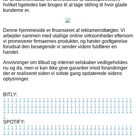
hvilket ligeledes bør bruges til at tage stilling til hvor glade
kunderne er.
Denne hjemmeside er finansieret af reklameindtægter. Vi
arbejder sammen med utallige online virksomheder eftersom
vi promoverer firmaernes produkter, og høster godtgørelse
forudsat den besøgende vi sender videre fuldfører en
handel.
Anvisninger om tilbud og internet selskaber vedligeholdes
nu og da, men vi kan ikke give garantier imod forandringer
der er realiseret siden vi sidste gang opdaterede sidens
oplysninger.
BITLY:
1
1
1
1
1
1
1
1
1
1
1
1
1
1
1
1
1
1
1
1
1
1
1
1
1
1
1
1
1
1
1
1
1
1
1
1
1
1
1
1
1
1
1
1
1
1
1
1
1
1
1
1
1
1
1
1
1
1
1
1
1
1
1
1
1
1
1
1
1
1
1
1
1
1
1
1
1
1
1
1
1
1
1
1
1
1
1
1
1
1
1
1
1
1
1
1
1
1
1
1
SPOTIFY:
1
1
1
1
1
1
1
1
1
1
1
1
1
1
1
1
1
1
1
1
1
1
1
1
1
1
1
1
1
1
1
1
1
1
1
1
1
1
1
1
1
1
1
1
1
1
1
1
1
1
1
1
1
1
1
1
1
1
1
1
1
1
1
1
1
1