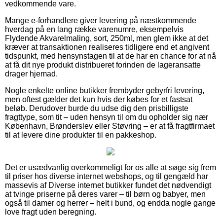
vedkommende vare.
Mange e-forhandlere giver levering på næstkommende
hverdag på en lang række varenumre, eksempelvis
Flydende Akvarelmaling, sort, 250ml, men glem ikke at det
kræver at transaktionen realiseres tidligere end et angivent
tidspunkt, med hensynstagen til at de har en chance for at nå
at få dit nye produkt distribueret forinden de lageransatte
drager hjemad.
Nogle enkelte online butikker frembyder gebyrfri levering,
men oftest gælder det kun hvis der købes for et fastsat
beløb. Derudover burde du udse dig den prisbilligste
fragttype, som tit – uden hensyn til om du opholder sig nær
København, Brønderslev eller Støvring – er at få fragtfirmaet
til at levere dine produkter til en pakkeshop.
Det er usædvanlig overkommeligt for os alle at søge sig frem
til priser hos diverse internet webshops, og til gengæld har
massevis af Diverse internet butikker fundet det nødvendigt
at tvinge priserne på deres varer – til børn og babyer, men
også til damer og herrer – helt i bund, og endda nogle gange
love fragt uden beregning.