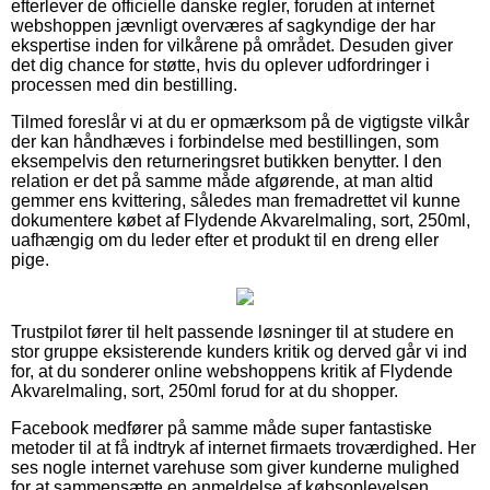
efterlever de officielle danske regler, foruden at internet
webshoppen jævnligt overværes af sagkyndige der har
ekspertise inden for vilkårene på området. Desuden giver
det dig chance for støtte, hvis du oplever udfordringer i
processen med din bestilling.
Tilmed foreslår vi at du er opmærksom på de vigtigste vilkår
der kan håndhæves i forbindelse med bestillingen, som
eksempelvis den returneringsret butikken benytter. I den
relation er det på samme måde afgørende, at man altid
gemmer ens kvittering, således man fremadrettet vil kunne
dokumentere købet af Flydende Akvarelmaling, sort, 250ml,
uafhængig om du leder efter et produkt til en dreng eller
pige.
Trustpilot fører til helt passende løsninger til at studere en
stor gruppe eksisterende kunders kritik og derved går vi ind
for, at du sonderer online webshoppens kritik af Flydende
Akvarelmaling, sort, 250ml forud for at du shopper.
Facebook medfører på samme måde super fantastiske
metoder til at få indtryk af internet firmaets troværdighed. Her
ses nogle internet varehuse som giver kunderne mulighed
for at sammensætte en anmeldelse af købsoplevelsen,