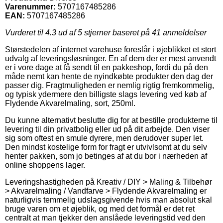
Varenummer:
5707167485286
EAN:
5707167485286
Vurderet til
4.3
ud af 5 stjerner baseret på
41
anmeldelser
Størstedelen af internet varehuse foreslår i øjeblikket et stort
udvalg af leveringsløsninger. En af dem der er mest anvendt
er i vore dage at få sendt til en pakkeshop, fordi du på den
måde nemt kan hente de nyindkøbte produkter den dag der
passer dig. Fragtmuligheden er nemlig rigtig fremkommelig,
og typisk ydermere den billigste slags levering ved køb af
Flydende Akvarelmaling, sort, 250ml.
Du kunne alternativt beslutte dig for at bestille produkterne til
levering til din privatbolig eller ud på dit arbejde. Den viser
sig som oftest en smule dyrere, men derudover super let.
Den mindst kostelige form for fragt er utvivlsomt at du selv
henter pakken, som jo betinges af at du bor i nærheden af
online shoppens lager.
Leveringshastigheden på Kreativ / DIY > Maling & Tilbehør
> Akvarelmaling / Vandfarve > Flydende Akvarelmaling er
naturligvis temmelig udslagsgivende hvis man absolut skal
bruge varen om et øjeblik, og med det formål er det ret
centralt at man tjekker den anslåede leveringstid ved den