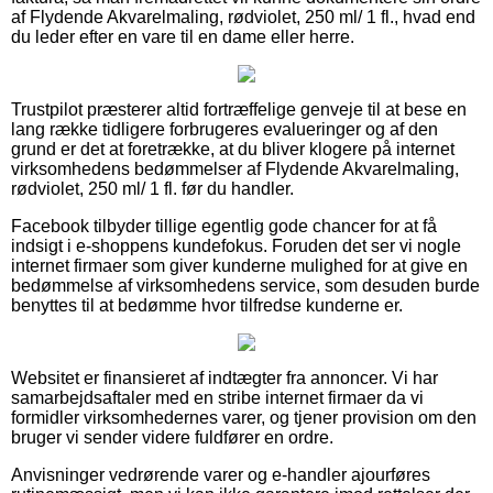
af Flydende Akvarelmaling, rødviolet, 250 ml/ 1 fl., hvad end
du leder efter en vare til en dame eller herre.
Trustpilot præsterer altid fortræffelige genveje til at bese en
lang række tidligere forbrugeres evalueringer og af den
grund er det at foretrække, at du bliver klogere på internet
virksomhedens bedømmelser af Flydende Akvarelmaling,
rødviolet, 250 ml/ 1 fl. før du handler.
Facebook tilbyder tillige egentlig gode chancer for at få
indsigt i e-shoppens kundefokus. Foruden det ser vi nogle
internet firmaer som giver kunderne mulighed for at give en
bedømmelse af virksomhedens service, som desuden burde
benyttes til at bedømme hvor tilfredse kunderne er.
Websitet er finansieret af indtægter fra annoncer. Vi har
samarbejdsaftaler med en stribe internet firmaer da vi
formidler virksomhedernes varer, og tjener provision om den
bruger vi sender videre fuldfører en ordre.
Anvisninger vedrørende varer og e-handler ajourføres