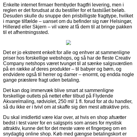
Enkelte internet firmaer frembyder fragtfri levering, men i
reglen er det forudsat at du bestiller for et fastslået beløb.
Desuden skulle du snuppe den prisbilligste fragttype, hvilket
i mange tilfælde – uanset om du befinder sig nær Helsingør,
Hillerød eller Skjern – vil være at få dem til at bringe pakken
til et afhentningssted.
Det er jo ekstremt enkelt for alle og enhver at sammenligne
priser hos forskellige webshops, og så har de fleste Creativ
Company netshops været tvunget til at sænke salgsværdien
på en række af deres produkter – til babyer og børn, og
endvidere også til herrer og damer – enormt, og endda nogle
gange præstere fragt uden betaling.
Det kan dog immervæk blive smart at sammenligne
forskellige outlets på nettet efter tilbud på Flydende
Akvarelmaling, rødviolet, 250 ml/ 1 fl. forud for at du handler,
så du ikke er i tvivl om at skaffe sig den mest attraktive pris.
Du skal imidlertid være klar over, at hvis en shop afsætter
bedst i test varer for en salgspris som anses for mystisk
attraktiv, kunne det for det meste være et fingerpeg om en
snydagtig online shop. Køb med gængse betalingskort er