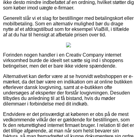
ikke desto mindre indbefattet af en ordning, hvilket støtter dig
som køber imod uægte e-firmaer.
Generelt slår vi et slag for bestillinger med betalingskort eller
mobilbetaling. Som en alternativ mulighed bør du drage
nytte af et afdragstilbud som for eksempel ViaBill, i tilfælde
af at du har til hensigt at afbetale prisen over tid.
Forinden nogen handler i en Creativ Company internet
virksomhed burde de ideelt set sætte sig ind i shoppens
betingelser, men det er bare ikke videre spændende.
Alternativet kan derfor være at se hvorvidt webshoppen er e-
mærket, da det bør være en indikation om at online butikken
efterlever dansk lovgivning, samt at e-butikken ofte
undersøges af eksperter der forstår lovgivningen. Desuden
tilbydes du anledning til at få bistand, hvis du møder
dilemmaer i forbindelse med dit indkøb.
Endvidere er det prisværdigt at køberen er obs på de mest
vedkommende vilkår der er gældende for bestillingen, som
fx den returrettighed internet firmaet bruger. I relation til det er
det tillige afgørende, at man når som helst bevarer sin
faktura, så man fremadrettet vil kunne dokumentere sin ordre