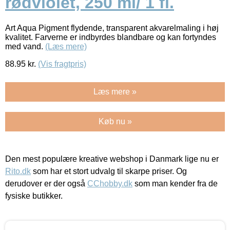
rødviolet, 250 ml/ 1 fl.
Art Aqua Pigment flydende, transparent akvarelmaling i høj
kvalitet. Farverne er indbyrdes blandbare og kan fortyndes
med vand.
(Læs mere)
88.95
kr.
(Vis fragtpris)
Læs mere »
Køb nu »
Den mest populære kreative webshop i Danmark lige nu er
Rito.dk
som har et stort udvalg til skarpe priser. Og
derudover er der også
CChobby.dk
som man kender fra de
fysiske butikker.