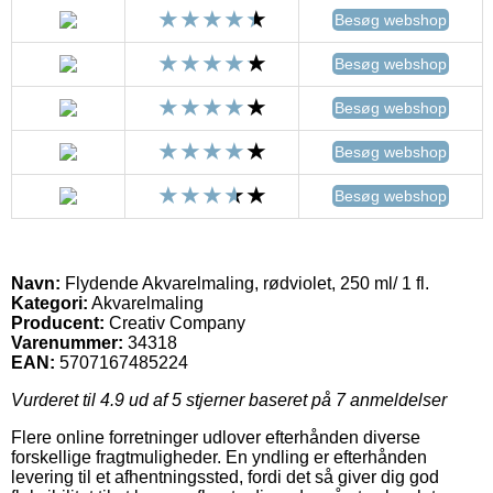
Besøg webshop
Besøg webshop
Besøg webshop
Besøg webshop
Besøg webshop
Navn:
Flydende Akvarelmaling, rødviolet, 250 ml/ 1 fl.
Kategori:
Akvarelmaling
Producent:
Creativ Company
Varenummer:
34318
EAN:
5707167485224
Vurderet til
4.9
ud af 5 stjerner baseret på
7
anmeldelser
Flere online forretninger udlover efterhånden diverse
forskellige fragtmuligheder. En yndling er efterhånden
levering til et afhentningssted, fordi det så giver dig god