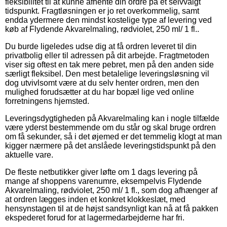
fleksibilitet til at kunne afhente din ordre på et selvvalgt
tidspunkt. Fragtløsningen er jo ret overkommelig, samt
endda ydermere den mindst kostelige type af levering ved
køb af Flydende Akvarelmaling, rødviolet, 250 ml/ 1 fl..
Du burde ligeledes udse dig at få ordren leveret til din
privatbolig eller til adressen på dit arbejde. Fragtmetoden
viser sig oftest en tak mere pebret, men på den anden side
særligt fleksibel. Den mest betalelige leveringsløsning vil
dog utvivlsomt være at du selv henter ordren, men den
mulighed forudsætter at du har bopæl lige ved online
forretningens hjemsted.
Leveringsdygtigheden på Akvarelmaling kan i nogle tilfælde
være yderst bestemmende om du står og skal bruge ordren
om få sekunder, så i det øjemed er det temmelig klogt at man
kigger nærmere på det anslåede leveringstidspunkt på den
aktuelle vare.
De fleste netbutikker giver løfte om 1 dags levering på
mange af shoppens varenumre, eksempelvis Flydende
Akvarelmaling, rødviolet, 250 ml/ 1 fl., som dog afhænger af
at ordren lægges inden et konkret klokkeslæt, med
hensynstagen til at de højst sandsynligt kan nå at få pakken
ekspederet forud for at lagermedarbejderne har fri.