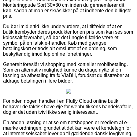
Monteringpude Sort 30×30 cm inden du gennemfører dit
køb, sådan at man er skråsikker på at indhente den billigste
pris.
Du bør imidlertid ikke undervurdere, at i tilfælde af at en
butik frembyder deres produkter for en pris som kan ses som
kolossalt favorabel, så bør det i nogle tilfælde være et
symbol på en falsk e-handler. Køb med gængse
betalingskort er trods alt omsluttet af en ordning, som
beskytter dig imod fup online forretninger.
Generelt foreslår vi shopping med kort eller mobilbetaling.
Som en alternativ mulighed kunne du drage nytte af en
løsning på afbetaling fra fx ViaBill, forudsat du tilstræber at
afdrage betalingen i flere bidder.
Forinden nogen handler i en Fluffy Cloud online butik
behøver de faktisk have øje for webbutikkens handelsaftale,
dog er det uden tvivl ikke særlig interessant.
En anden løsning er at se om netshoppen er medlem af e-
mærke ordningen, grundet at det kan være et kendetegn for
at internet selskabet lever op til gældende dansk lovgivning,