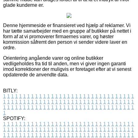
glade kunderne er.
Denne hjemmeside er finansieret ved hjælp af reklamer. Vi
har tætte samarbejder med en gruppe af butikker på nettet i
form af at vi promoverer firmaernes varer, og høster
kommission såfremt den person vi sender videre laver en
ordre.
Orientering angående varer og online butikker
vedligeholdes fra tid til anden, men vi giver ingen garanti
imod korrektioner der muligvis er foretaget efter at vi senest
opdaterede de anvendte data.
BITLY:
1
1
1
1
1
1
1
1
1
1
1
1
1
1
1
1
1
1
1
1
1
1
1
1
1
1
1
1
1
1
1
1
1
1
1
1
1
1
1
1
1
1
1
1
1
1
1
1
1
1
1
1
1
1
1
1
1
1
1
1
1
1
1
1
1
1
1
1
1
1
1
1
1
1
1
1
1
1
1
1
1
1
1
1
1
1
1
1
1
1
1
1
1
1
1
1
1
1
1
1
SPOTIFY:
1
1
1
1
1
1
1
1
1
1
1
1
1
1
1
1
1
1
1
1
1
1
1
1
1
1
1
1
1
1
1
1
1
1
1
1
1
1
1
1
1
1
1
1
1
1
1
1
1
1
1
1
1
1
1
1
1
1
1
1
1
1
1
1
1
1
1
1
1
1
1
1
1
1
1
1
1
1
1
1
1
1
1
1
1
1
1
1
1
1
1
1
1
1
1
1
1
1
1