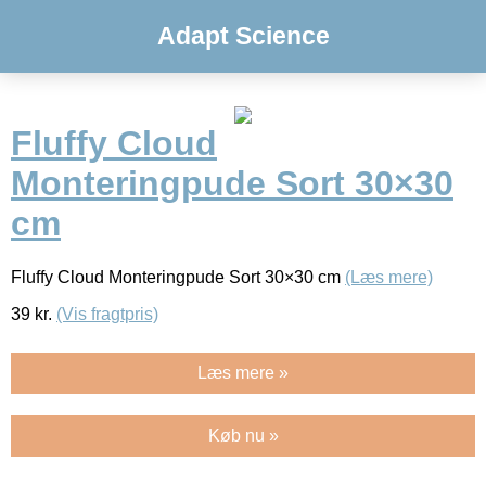
Adapt Science
Fluffy Cloud
Monteringpude Sort 30×30
cm
Fluffy Cloud Monteringpude Sort 30×30 cm
(Læs mere)
39
kr.
(Vis fragtpris)
Læs mere »
Køb nu »