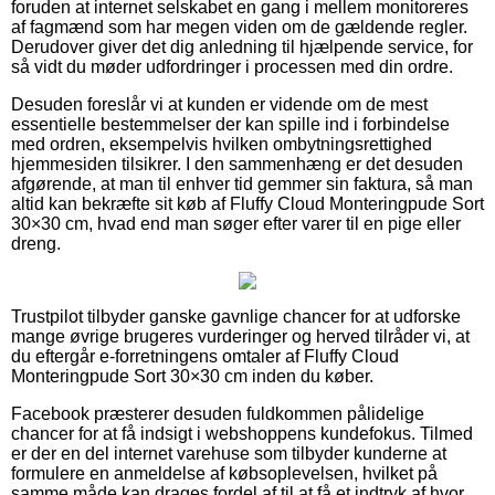
foruden at internet selskabet en gang i mellem monitoreres
af fagmænd som har megen viden om de gældende regler.
Derudover giver det dig anledning til hjælpende service, for
så vidt du møder udfordringer i processen med din ordre.
Desuden foreslår vi at kunden er vidende om de mest
essentielle bestemmelser der kan spille ind i forbindelse
med ordren, eksempelvis hvilken ombytningsrettighed
hjemmesiden tilsikrer. I den sammenhæng er det desuden
afgørende, at man til enhver tid gemmer sin faktura, så man
altid kan bekræfte sit køb af Fluffy Cloud Monteringpude Sort
30×30 cm, hvad end man søger efter varer til en pige eller
dreng.
Trustpilot tilbyder ganske gavnlige chancer for at udforske
mange øvrige brugeres vurderinger og herved tilråder vi, at
du eftergår e-forretningens omtaler af Fluffy Cloud
Monteringpude Sort 30×30 cm inden du køber.
Facebook præsterer desuden fuldkommen pålidelige
chancer for at få indsigt i webshoppens kundefokus. Tilmed
er der en del internet varehuse som tilbyder kunderne at
formulere en anmeldelse af købsoplevelsen, hvilket på
samme måde kan drages fordel af til at få et indtryk af hvor