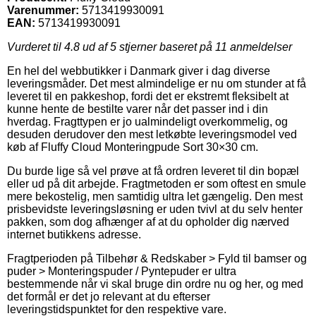
Varenummer:
5713419930091
EAN:
5713419930091
Vurderet til
4.8
ud af 5 stjerner baseret på
11
anmeldelser
En hel del webbutikker i Danmark giver i dag diverse
leveringsmåder. Det mest almindelige er nu om stunder at få
leveret til en pakkeshop, fordi det er ekstremt fleksibelt at
kunne hente de bestilte varer når det passer ind i din
hverdag. Fragttypen er jo ualmindeligt overkommelig, og
desuden derudover den mest letkøbte leveringsmodel ved
køb af Fluffy Cloud Monteringpude Sort 30×30 cm.
Du burde lige så vel prøve at få ordren leveret til din bopæl
eller ud på dit arbejde. Fragtmetoden er som oftest en smule
mere bekostelig, men samtidig ultra let gængelig. Den mest
prisbevidste leveringsløsning er uden tvivl at du selv henter
pakken, som dog afhænger af at du opholder dig nærved
internet butikkens adresse.
Fragtperioden på Tilbehør & Redskaber > Fyld til bamser og
puder > Monteringspuder / Pyntepuder er ultra
bestemmende når vi skal bruge din ordre nu og her, og med
det formål er det jo relevant at du efterser
leveringstidspunktet for den respektive vare.