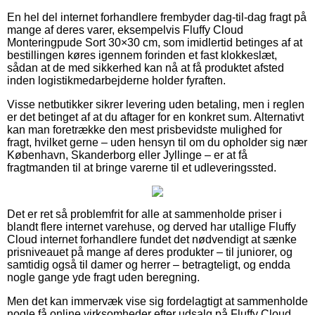
En hel del internet forhandlere frembyder dag-til-dag fragt på
mange af deres varer, eksempelvis Fluffy Cloud
Monteringpude Sort 30×30 cm, som imidlertid betinges af at
bestillingen køres igennem forinden et fast klokkeslæt,
sådan at de med sikkerhed kan nå at få produktet afsted
inden logistikmedarbejderne holder fyraften.
Visse netbutikker sikrer levering uden betaling, men i reglen
er det betinget af at du aftager for en konkret sum. Alternativt
kan man foretrække den mest prisbevidste mulighed for
fragt, hvilket gerne – uden hensyn til om du opholder sig nær
København, Skanderborg eller Jyllinge – er at få
fragtmanden til at bringe varerne til et udleveringssted.
Det er ret så problemfrit for alle at sammenholde priser i
blandt flere internet varehuse, og derved har utallige Fluffy
Cloud internet forhandlere fundet det nødvendigt at sænke
prisniveauet på mange af deres produkter – til juniorer, og
samtidig også til damer og herrer – betragteligt, og endda
nogle gange yde fragt uden beregning.
Men det kan immervæk vise sig fordelagtigt at sammenholde
nogle få online virksomheder efter udsalg på Fluffy Cloud