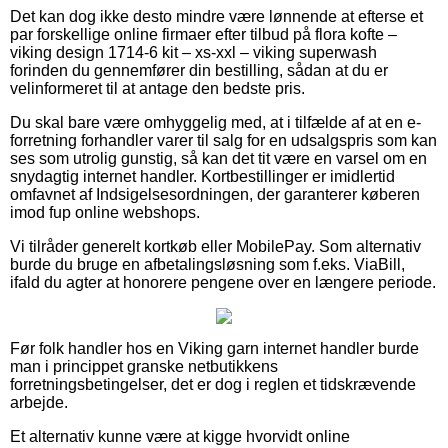
Det kan dog ikke desto mindre være lønnende at efterse et
par forskellige online firmaer efter tilbud på flora kofte –
viking design 1714-6 kit – xs-xxl – viking superwash
forinden du gennemfører din bestilling, sådan at du er
velinformeret til at antage den bedste pris.
Du skal bare være omhyggelig med, at i tilfælde af at en e-
forretning forhandler varer til salg for en udsalgspris som kan
ses som utrolig gunstig, så kan det tit være en varsel om en
snydagtig internet handler. Kortbestillinger er imidlertid
omfavnet af Indsigelsesordningen, der garanterer køberen
imod fup online webshops.
Vi tilråder generelt kortkøb eller MobilePay. Som alternativ
burde du bruge en afbetalingsløsning som f.eks. ViaBill,
ifald du agter at honorere pengene over en længere periode.
Før folk handler hos en Viking garn internet handler burde
man i princippet granske netbutikkens
forretningsbetingelser, det er dog i reglen et tidskrævende
arbejde.
Et alternativ kunne være at kigge hvorvidt online