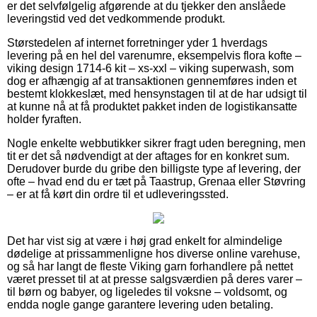
er det selvfølgelig afgørende at du tjekker den anslåede
leveringstid ved det vedkommende produkt.
Størstedelen af internet forretninger yder 1 hverdags
levering på en hel del varenumre, eksempelvis flora kofte –
viking design 1714-6 kit – xs-xxl – viking superwash, som
dog er afhængig af at transaktionen gennemføres inden et
bestemt klokkeslæt, med hensynstagen til at de har udsigt til
at kunne nå at få produktet pakket inden de logistikansatte
holder fyraften.
Nogle enkelte webbutikker sikrer fragt uden beregning, men
tit er det så nødvendigt at der aftages for en konkret sum.
Derudover burde du gribe den billigste type af levering, der
ofte – hvad end du er tæt på Taastrup, Grenaa eller Støvring
– er at få kørt din ordre til et udleveringssted.
Det har vist sig at være i høj grad enkelt for almindelige
dødelige at prissammenligne hos diverse online varehuse,
og så har langt de fleste Viking garn forhandlere på nettet
været presset til at at presse salgsværdien på deres varer –
til børn og babyer, og ligeledes til voksne – voldsomt, og
endda nogle gange garantere levering uden betaling.