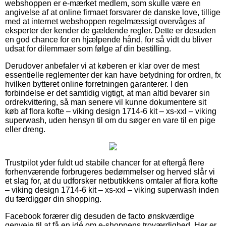
webshoppen er e-mærket medlem, som skulle være en
angivelse af at online firmaet forsvarer de danske love, tillige
med at internet webshoppen regelmæssigt overvåges af
eksperter der kender de gældende regler. Dette er desuden
en god chance for en hjælpende hånd, for så vidt du bliver
udsat for dilemmaer som følge af din bestilling.
Derudover anbefaler vi at køberen er klar over de mest
essentielle reglementer der kan have betydning for ordren, fx
hvilken bytteret online forretningen garanterer. I den
forbindelse er det samtidig vigtigt, at man altid bevarer sin
ordrekvittering, så man senere vil kunne dokumentere sit
køb af flora kofte – viking design 1714-6 kit – xs-xxl – viking
superwash, uden hensyn til om du søger en vare til en pige
eller dreng.
Trustpilot yder fuldt ud stabile chancer for at eftergå flere
forhenværende forbrugeres bedømmelser og herved slår vi
et slag for, at du udforsker netbutikkens omtaler af flora kofte
– viking design 1714-6 kit – xs-xxl – viking superwash inden
du færdiggør din shopping.
Facebook forærer dig desuden de facto ønskværdige
genveje til at få en idé om e-shoppens troværdighed. Her er