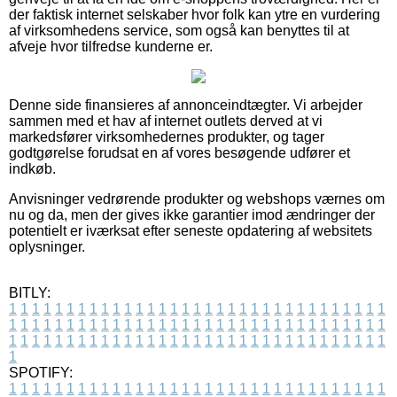
der faktisk internet selskaber hvor folk kan ytre en vurdering
af virksomhedens service, som også kan benyttes til at
afveje hvor tilfredse kunderne er.
Denne side finansieres af annonceindtægter. Vi arbejder
sammen med et hav af internet outlets derved at vi
markedsfører virksomhedernes produkter, og tager
godtgørelse forudsat en af vores besøgende udfører et
indkøb.
Anvisninger vedrørende produkter og webshops værnes om
nu og da, men der gives ikke garantier imod ændringer der
potentielt er iværksat efter seneste opdatering af websitets
oplysninger.
BITLY:
1
1
1
1
1
1
1
1
1
1
1
1
1
1
1
1
1
1
1
1
1
1
1
1
1
1
1
1
1
1
1
1
1
1
1
1
1
1
1
1
1
1
1
1
1
1
1
1
1
1
1
1
1
1
1
1
1
1
1
1
1
1
1
1
1
1
1
1
1
1
1
1
1
1
1
1
1
1
1
1
1
1
1
1
1
1
1
1
1
1
1
1
1
1
1
1
1
1
1
1
SPOTIFY:
1
1
1
1
1
1
1
1
1
1
1
1
1
1
1
1
1
1
1
1
1
1
1
1
1
1
1
1
1
1
1
1
1