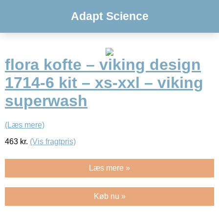
Adapt Science
flora kofte – viking design
1714-6 kit – xs-xxl – viking
superwash
(Læs mere)
463
kr.
(Vis fragtpris)
Læs mere »
Køb nu »