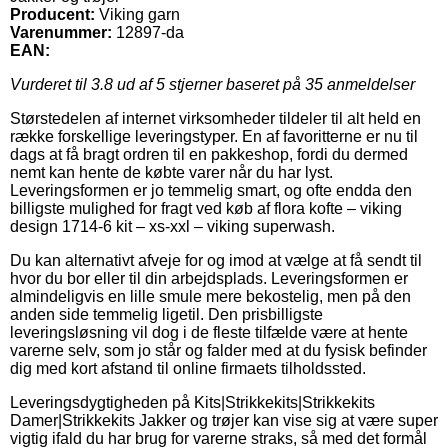
Producent:
Viking garn
Varenummer:
12897-da
EAN:
Vurderet til
3.8
ud af 5 stjerner baseret på
35
anmeldelser
Størstedelen af internet virksomheder tildeler til alt held en
række forskellige leveringstyper. En af favoritterne er nu til
dags at få bragt ordren til en pakkeshop, fordi du dermed
nemt kan hente de købte varer når du har lyst.
Leveringsformen er jo temmelig smart, og ofte endda den
billigste mulighed for fragt ved køb af flora kofte – viking
design 1714-6 kit – xs-xxl – viking superwash.
Du kan alternativt afveje for og imod at vælge at få sendt til
hvor du bor eller til din arbejdsplads. Leveringsformen er
almindeligvis en lille smule mere bekostelig, men på den
anden side temmelig ligetil. Den prisbilligste
leveringsløsning vil dog i de fleste tilfælde være at hente
varerne selv, som jo står og falder med at du fysisk befinder
dig med kort afstand til online firmaets tilholdssted.
Leveringsdygtigheden på Kits|Strikkekits|Strikkekits
Damer|Strikkekits Jakker og trøjer kan vise sig at være super
vigtig ifald du har brug for varerne straks, så med det formål