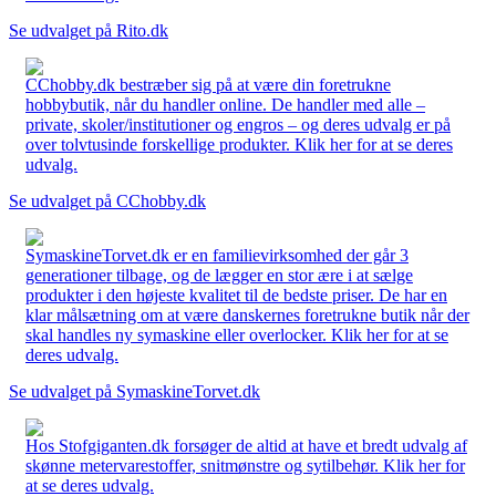
Se udvalget på Rito.dk
CChobby.dk bestræber sig på at være din foretrukne
hobbybutik, når du handler online. De handler med alle –
private, skoler/institutioner og engros – og deres udvalg er på
over tolvtusinde forskellige produkter. Klik her for at se deres
udvalg.
Se udvalget på CChobby.dk
SymaskineTorvet.dk er en familievirksomhed der går 3
generationer tilbage, og de lægger en stor ære i at sælge
produkter i den højeste kvalitet til de bedste priser. De har en
klar målsætning om at være danskernes foretrukne butik når der
skal handles ny symaskine eller overlocker. Klik her for at se
deres udvalg.
Se udvalget på SymaskineTorvet.dk
Hos Stofgiganten.dk forsøger de altid at have et bredt udvalg af
skønne metervarestoffer, snitmønstre og sytilbehør. Klik her for
at se deres udvalg.