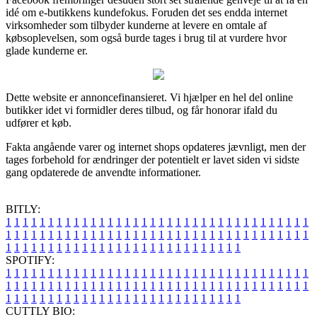
idé om e-butikkens kundefokus. Foruden det ses endda internet
virksomheder som tilbyder kunderne at levere en omtale af
købsoplevelsen, som også burde tages i brug til at vurdere hvor
glade kunderne er.
Dette website er annoncefinansieret. Vi hjælper en hel del online
butikker idet vi formidler deres tilbud, og får honorar ifald du
udfører et køb.
Fakta angående varer og internet shops opdateres jævnligt, men der
tages forbehold for ændringer der potentielt er lavet siden vi sidste
gang opdaterede de anvendte informationer.
BITLY:
1
1
1
1
1
1
1
1
1
1
1
1
1
1
1
1
1
1
1
1
1
1
1
1
1
1
1
1
1
1
1
1
1
1
1
1
1
1
1
1
1
1
1
1
1
1
1
1
1
1
1
1
1
1
1
1
1
1
1
1
1
1
1
1
1
1
1
1
1
1
1
1
1
1
1
1
1
1
1
1
1
1
1
1
1
1
1
1
1
1
1
1
1
1
1
1
1
1
1
1
SPOTIFY:
1
1
1
1
1
1
1
1
1
1
1
1
1
1
1
1
1
1
1
1
1
1
1
1
1
1
1
1
1
1
1
1
1
1
1
1
1
1
1
1
1
1
1
1
1
1
1
1
1
1
1
1
1
1
1
1
1
1
1
1
1
1
1
1
1
1
1
1
1
1
1
1
1
1
1
1
1
1
1
1
1
1
1
1
1
1
1
1
1
1
1
1
1
1
1
1
1
1
1
1
CUTTLY BIO: