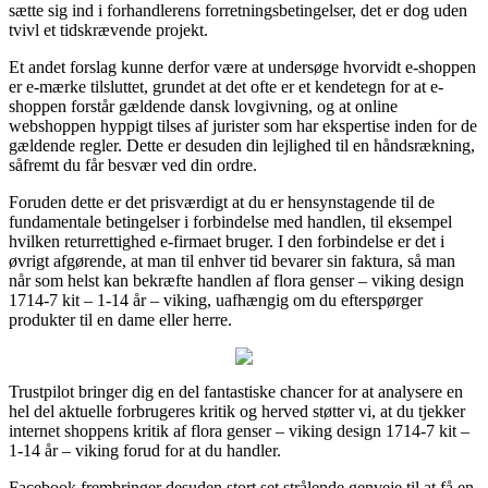
sætte sig ind i forhandlerens forretningsbetingelser, det er dog uden
tvivl et tidskrævende projekt.
Et andet forslag kunne derfor være at undersøge hvorvidt e-shoppen
er e-mærke tilsluttet, grundet at det ofte er et kendetegn for at e-
shoppen forstår gældende dansk lovgivning, og at online
webshoppen hyppigt tilses af jurister som har ekspertise inden for de
gældende regler. Dette er desuden din lejlighed til en håndsrækning,
såfremt du får besvær ved din ordre.
Foruden dette er det prisværdigt at du er hensynstagende til de
fundamentale betingelser i forbindelse med handlen, til eksempel
hvilken returrettighed e-firmaet bruger. I den forbindelse er det i
øvrigt afgørende, at man til enhver tid bevarer sin faktura, så man
når som helst kan bekræfte handlen af flora genser – viking design
1714-7 kit – 1-14 år – viking, uafhængig om du efterspørger
produkter til en dame eller herre.
Trustpilot bringer dig en del fantastiske chancer for at analysere en
hel del aktuelle forbrugeres kritik og herved støtter vi, at du tjekker
internet shoppens kritik af flora genser – viking design 1714-7 kit –
1-14 år – viking forud for at du handler.
Facebook frembringer desuden stort set strålende genveje til at få en