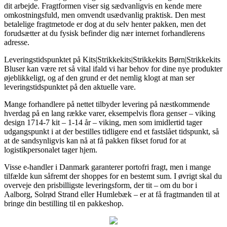
dit arbejde. Fragtformen viser sig sædvanligvis en kende mere
omkostningsfuld, men omvendt usædvanlig praktisk. Den mest
betalelige fragtmetode er dog at du selv henter pakken, men det
forudsætter at du fysisk befinder dig nær internet forhandlerens
adresse.
Leveringstidspunktet på Kits|Strikkekits|Strikkekits Børn|Strikkekits
Bluser kan være ret så vital ifald vi har behov for dine nye produkter
øjeblikkeligt, og af den grund er det nemlig klogt at man ser
leveringstidspunktet på den aktuelle vare.
Mange forhandlere på nettet tilbyder levering på næstkommende
hverdag på en lang række varer, eksempelvis flora genser – viking
design 1714-7 kit – 1-14 år – viking, men som imidlertid tager
udgangspunkt i at der bestilles tidligere end et fastslået tidspunkt, så
at de sandsynligvis kan nå at få pakken fikset forud for at
logistikpersonalet tager hjem.
Visse e-handler i Danmark garanterer portofri fragt, men i mange
tilfælde kun såfremt der shoppes for en bestemt sum. I øvrigt skal du
overveje den prisbilligste leveringsform, der tit – om du bor i
Aalborg, Solrød Strand eller Humlebæk – er at få fragtmanden til at
bringe din bestilling til en pakkeshop.