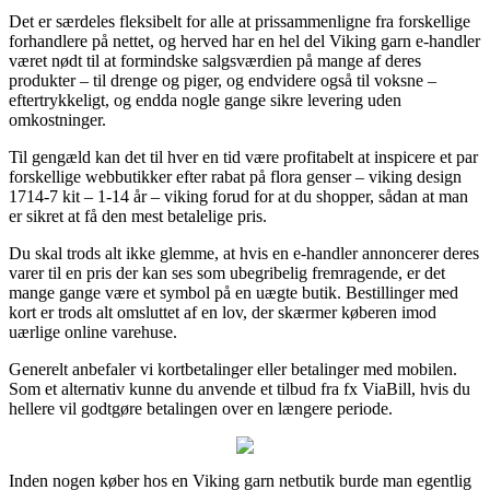
Det er særdeles fleksibelt for alle at prissammenligne fra forskellige
forhandlere på nettet, og herved har en hel del Viking garn e-handler
været nødt til at formindske salgsværdien på mange af deres
produkter – til drenge og piger, og endvidere også til voksne –
eftertrykkeligt, og endda nogle gange sikre levering uden
omkostninger.
Til gengæld kan det til hver en tid være profitabelt at inspicere et par
forskellige webbutikker efter rabat på flora genser – viking design
1714-7 kit – 1-14 år – viking forud for at du shopper, sådan at man
er sikret at få den mest betalelige pris.
Du skal trods alt ikke glemme, at hvis en e-handler annoncerer deres
varer til en pris der kan ses som ubegribelig fremragende, er det
mange gange være et symbol på en uægte butik. Bestillinger med
kort er trods alt omsluttet af en lov, der skærmer køberen imod
uærlige online varehuse.
Generelt anbefaler vi kortbetalinger eller betalinger med mobilen.
Som et alternativ kunne du anvende et tilbud fra fx ViaBill, hvis du
hellere vil godtgøre betalingen over en længere periode.
Inden nogen køber hos en Viking garn netbutik burde man egentlig