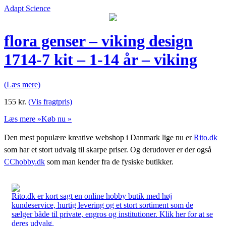
Adapt Science
flora genser – viking design
1714-7 kit – 1-14 år – viking
(Læs mere)
155
kr.
(Vis fragtpris)
Læs mere »
Køb nu »
Den mest populære kreative webshop i Danmark lige nu er
Rito.dk
som har et stort udvalg til skarpe priser. Og derudover er der også
CChobby.dk
som man kender fra de fysiske butikker.
Rito.dk er kort sagt en online hobby butik med høj
kundeservice, hurtig levering og et stort sortiment som de
sælger både til private, engros og institutioner. Klik her for at se
deres udvalg.