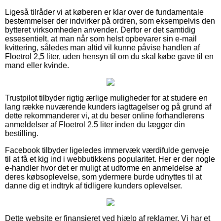
Ligeså tilråder vi at køberen er klar over de fundamentale
bestemmelser der indvirker på ordren, som eksempelvis den
bytteret virksomheden anvender. Derfor er det samtidig
essesentielt, at man når som helst opbevarer sin e-mail
kvittering, således man altid vil kunne påvise handlen af
Floetrol 2,5 liter, uden hensyn til om du skal købe gave til en
mand eller kvinde.
Trustpilot tilbyder rigtig ærlige muligheder for at studere en
lang række nuværende kunders iagttagelser og på grund af
dette rekommanderer vi, at du beser online forhandlerens
anmeldelser af Floetrol 2,5 liter inden du lægger din
bestilling.
Facebook tilbyder ligeledes immervæk værdifulde genveje
til at få et kig ind i webbutikkens popularitet. Her er der nogle
e-handler hvor det er muligt at udforme en anmeldelse af
deres købsoplevelse, som ydermere burde udnyttes til at
danne dig et indtryk af tidligere kunders oplevelser.
Dette website er finansieret ved hjælp af reklamer. Vi har et