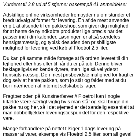
Vurderet til
3.8
ud af 5 stjerner baseret på
41
anmeldelser
Adskillige online virksomheder frembyder nu om stunder et
bredt udvalg af former for levering. En af de mest anvendte
er p.t. at afsende til en pakkeshop, som giver dig mulighed
for at hente de nyindkøbte produkter lige præcis når det
passer ind i din kalender. Løsningen er altså særdeles
hensigtsmæssig, og typisk desuden den prisbilligste
mulighed for levering ved køb af Floetrol 2,5 liter.
Du kan på samme måde forsøge at få ordren leveret til din
lejlighed eller hus eller til når du er på job. Denne bliver
beklageligvis en kende dyrere, men lige så vel yderst
hensigtsmæssig. Den mest prisbevidste mulighed for fragt er
dog selv at hente pakken, som jo står og falder med at du
bor i nærheden af internet selskabets lager.
Fragtperioden på Kunstnerfarver // Floetrol kan i nogle
tilfælde være særligt vigtig hvis man står og skal bruge din
pakke nu og her, så i det øjemed er det sandelig essentielt at
man dobbelttjekker leveringstidspunktet for den respektive
vare.
Mange forhandlere på nettet tilsiger 1 dags levering på
masser af varer, eksempelvis Floetrol 2,5 liter, som alligevel