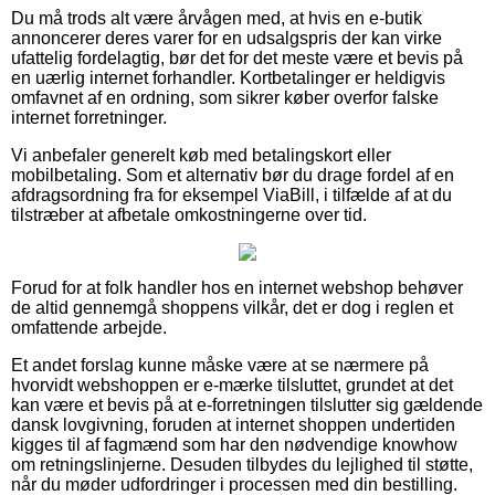
Du må trods alt være årvågen med, at hvis en e-butik
annoncerer deres varer for en udsalgspris der kan virke
ufattelig fordelagtig, bør det for det meste være et bevis på
en uærlig internet forhandler. Kortbetalinger er heldigvis
omfavnet af en ordning, som sikrer køber overfor falske
internet forretninger.
Vi anbefaler generelt køb med betalingskort eller
mobilbetaling. Som et alternativ bør du drage fordel af en
afdragsordning fra for eksempel ViaBill, i tilfælde af at du
tilstræber at afbetale omkostningerne over tid.
Forud for at folk handler hos en internet webshop behøver
de altid gennemgå shoppens vilkår, det er dog i reglen et
omfattende arbejde.
Et andet forslag kunne måske være at se nærmere på
hvorvidt webshoppen er e-mærke tilsluttet, grundet at det
kan være et bevis på at e-forretningen tilslutter sig gældende
dansk lovgivning, foruden at internet shoppen undertiden
kigges til af fagmænd som har den nødvendige knowhow
om retningslinjerne. Desuden tilbydes du lejlighed til støtte,
når du møder udfordringer i processen med din bestilling.