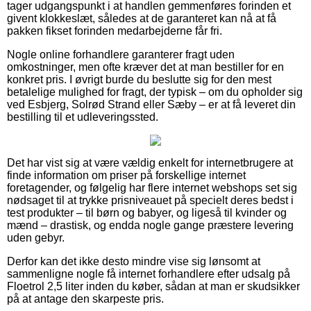
tager udgangspunkt i at handlen gemmenføres forinden et
givent klokkeslæt, således at de garanteret kan nå at få
pakken fikset forinden medarbejderne får fri.
Nogle online forhandlere garanterer fragt uden
omkostninger, men ofte kræver det at man bestiller for en
konkret pris. I øvrigt burde du beslutte sig for den mest
betalelige mulighed for fragt, der typisk – om du opholder sig
ved Esbjerg, Solrød Strand eller Sæby – er at få leveret din
bestilling til et udleveringssted.
Det har vist sig at være vældig enkelt for internetbrugere at
finde information om priser på forskellige internet
foretagender, og følgelig har flere internet webshops set sig
nødsaget til at trykke prisniveauet på specielt deres bedst i
test produkter – til børn og babyer, og ligeså til kvinder og
mænd – drastisk, og endda nogle gange præstere levering
uden gebyr.
Derfor kan det ikke desto mindre vise sig lønsomt at
sammenligne nogle få internet forhandlere efter udsalg på
Floetrol 2,5 liter inden du køber, sådan at man er skudsikker
på at antage den skarpeste pris.