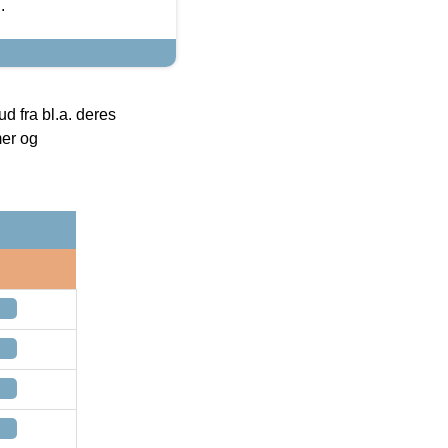
.
 fra bl.a. deres
mer og