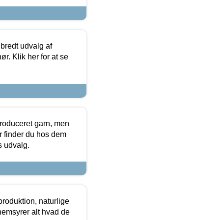
 bredt udvalg af
r. Klik her for at se
produceret garn, men
or finder du hos dem
es udvalg.
roduktion, naturlige
nemsyrer alt hvad de