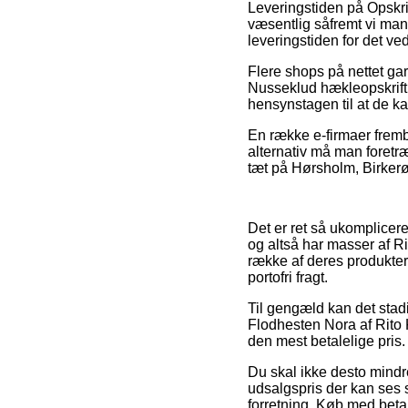
Leveringstiden på Opskrif
væsentlig såfremt vi mang
leveringstiden for det 
Flere shops på nettet gar
Nusseklud hækleopskrift 
hensynstagen til at de k
En række e-firmaer fremb
alternativ må man foretr
tæt på Hørsholm, Birkerød
Det er ret så ukomplicere
og altså har masser af R
række af deres produkter 
portofri fragt.
Til gengæld kan det stadi
Flodhesten Nora af Rito 
den mest betalelige pris.
Du skal ikke desto mindre 
udsalgspris der kan ses 
forretning. Køb med beta