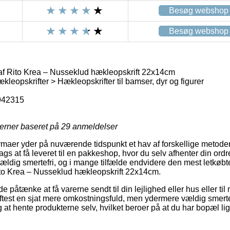
Besøg webshop
Besøg webshop
f Rito Krea – Nusseklud hækleopskrift 22x14cm
kleopskrifter > Hækleopskrifter til bamser, dyr og figurer
942315
jerner baseret på
29
anmeldelser
rmaer yder på nuværende tidspunkt et hav af forskellige metoder t
gs at få leveret til en pakkeshop, hvor du selv afhenter din ordre
vældig smertefri, og i mange tilfælde endvidere den mest letkø
ito Krea – Nusseklud hækleopskrift 22x14cm.
tænke at få varerne sendt til din lejlighed eller hus eller til n
ftest en sjat mere omkostningsfuld, men ydermere vældig smertef
 at hente produkterne selv, hvilket beroer på at du har bopæl li