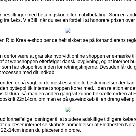
for bestillinger med betalingskort eller mobilbetaling. Som en an
fra f.eks. ViaBill, når du ser en fordel i at honorere prisen over
n Rito Krea e-shop bør de helt sikkert se på forhandlerens regle
 derfor være at granske hvorvidt online shoppen er e-mærke tils
af at webshoppen efterfølger dansk lovgivning, og at internet bu
r som har ekspertise inden for retningslinjerne. Desuden får du g
 processen med dit indkøb.
 kunden er på vagt for de mest essentielle bestemmelser der kan s
n byttepolitik internet shoppen kører med. I den relation er det
 faktura, så man en anden gang vil kunne bekræfte ordren af F
skrift 22x14cm, om man er på gaveindkøb til en dreng eller pi
 ud fortræffelige løsninger til at studere adskillige tidligere køb
r, at du læser internet selskabets anmeldelser af Flodhesten Nora
 22x14cm inden du placerer din ordre.