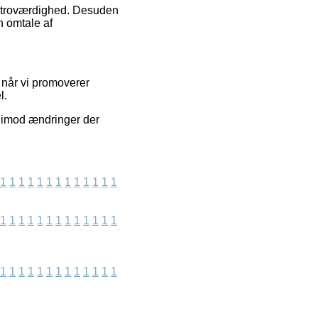
ns troværdighed. Desuden
n omtale af
 når vi promoverer
l.
r imod ændringer der
1
1
1
1
1
1
1
1
1
1
1
1
1
1
1
1
1
1
1
1
1
1
1
1
1
1
1
1
1
1
1
1
1
1
1
1
1
1
1