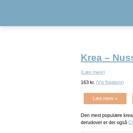
Krea – Nus
(Læs mere)
163
kr.
(Vis fragtpris)
Læs mere »
Den mest populære kreat
derudover er der også
C