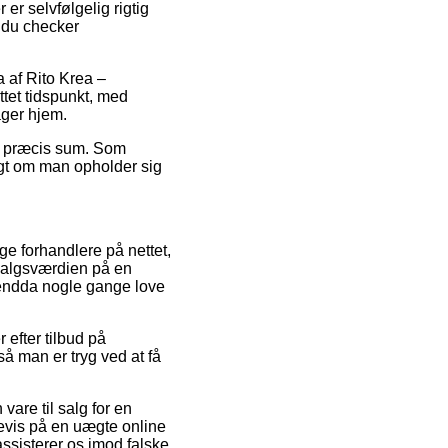
er selvfølgelig rigtig
t du checker
a af Rito Krea –
tet tidspunkt, med
ager hjem.
en præcis sum. Som
igt om man opholder sig
.
ge forhandlere på nettet,
 salgsværdien på en
og endda nogle gange love
 efter tilbud på
å man er tryg ved at få
vare til salg for en
evis på en uægte online
ssisterer os imod falske