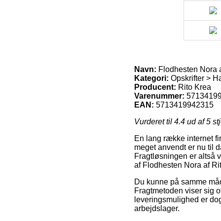
Navn:
Flodhesten Nora a
Kategori:
Opskrifter > Hæ
Producent:
Rito Krea
Varenummer:
5713419
EAN:
5713419942315
Vurderet til
4.4
ud af 5 st
En lang række internet fi
meget anvendt er nu til da
Fragtløsningen er altså 
af Flodhesten Nora af R
Du kunne på samme måde på
Fragtmetoden viser sig o
leveringsmulighed er dog
arbejdslager.