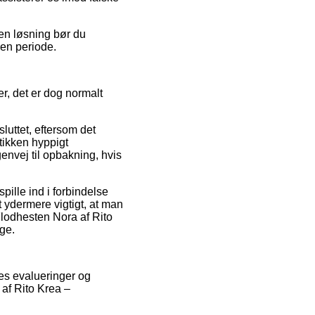
den løsning bør du
 en periode.
r, det er dog normalt
luttet, eftersom det
tikken hyppigt
envej til opbakning, hvis
pille ind i forbindelse
 ydermere vigtigt, at man
lodhesten Nora af Rito
ge.
eres evalueringer og
 af Rito Krea –