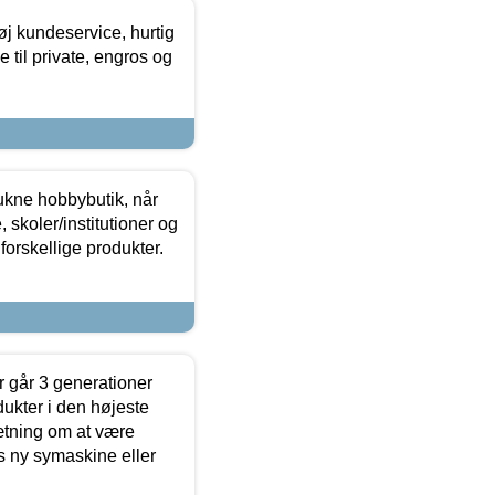
øj kundeservice, hurtig
 til private, engros og
ukne hobbybutik, når
 skoler/institutioner og
forskellige produkter.
 går 3 generationer
dukter i den højeste
sætning om at være
s ny symaskine eller