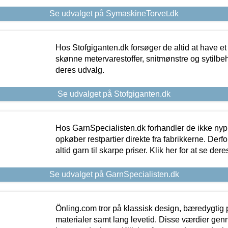
Se udvalget på SymaskineTorvet.dk
Hos Stofgiganten.dk forsøger de altid at have et
skønne metervarestoffer, snitmønstre og sytilbehø
deres udvalg.
Se udvalget på Stofgiganten.dk
Hos GarnSpecialisten.dk forhandler de ikke ny
opkøber restpartier direkte fra fabrikkerne. Derf
altid garn til skarpe priser. Klik her for at se der
Se udvalget på GarnSpecialisten.dk
Önling.com tror på klassisk design, bæredygtig p
materialer samt lang levetid. Disse værdier gen