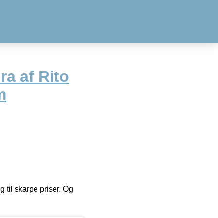
a af Rito
m
g til skarpe priser. Og