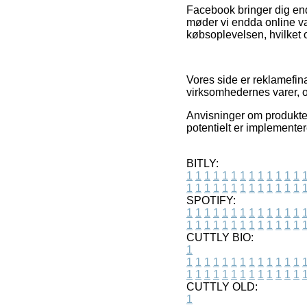
Facebook bringer dig end
møder vi endda online va
købsoplevelsen, hvilket o
Vores side er reklamefin
virksomhedernes varer, o
Anvisninger om produkte
potentielt er implementer
BITLY:
1
1
1
1
1
1
1
1
1
1
1
1
1
1
1
1
1
1
1
1
1
1
1
1
1
1
SPOTIFY:
1
1
1
1
1
1
1
1
1
1
1
1
1
1
1
1
1
1
1
1
1
1
1
1
1
1
CUTTLY BIO:
1
1
1
1
1
1
1
1
1
1
1
1
1
1
1
1
1
1
1
1
1
1
1
1
1
1
1
CUTTLY OLD:
1