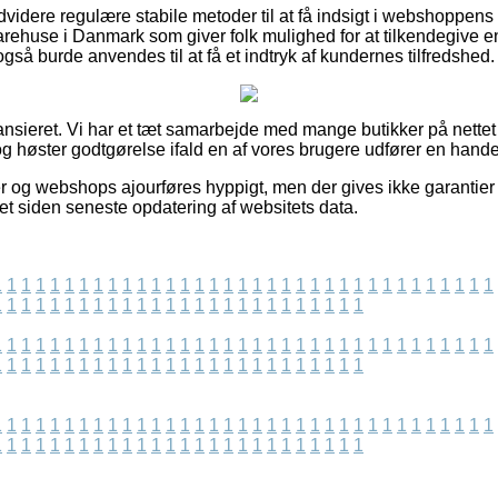
videre regulære stabile metoder til at få indsigt i webshoppe
rehuse i Danmark som giver folk mulighed for at tilkendegive e
gså burde anvendes til at få et indtryk af kundernes tilfredshed.
ansieret. Vi har et tæt samarbejde med mange butikker på nettet
g høster godtgørelse ifald en af vores brugere udfører en hande
r og webshops ajourføres hyppigt, men der gives ikke garantie
et siden seneste opdatering af websitets data.
1
1
1
1
1
1
1
1
1
1
1
1
1
1
1
1
1
1
1
1
1
1
1
1
1
1
1
1
1
1
1
1
1
1
1
1
1
1
1
1
1
1
1
1
1
1
1
1
1
1
1
1
1
1
1
1
1
1
1
1
1
1
1
1
1
1
1
1
1
1
1
1
1
1
1
1
1
1
1
1
1
1
1
1
1
1
1
1
1
1
1
1
1
1
1
1
1
1
1
1
1
1
1
1
1
1
1
1
1
1
1
1
1
1
1
1
1
1
1
1
1
1
1
1
1
1
1
1
1
1
1
1
1
1
1
1
1
1
1
1
1
1
1
1
1
1
1
1
1
1
1
1
1
1
1
1
1
1
1
1
1
1
1
1
1
1
1
1
1
1
1
1
1
1
1
1
1
1
1
1
1
1
1