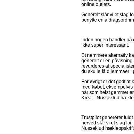
online outlets.
Generelt slår vi et slag 
benytte en afdragsordning 
Inden nogen handler på e
ikke super interessant.
Et nemmere alternativ kan
generelt er en påvisning 
revurderes af specialiste
du skulle få dilemmaer i
For øvrigt er det godt at
med købet, eksempelvis de
når som helst gemmer ens
Krea – Nusseklud hækleop
Trustpilot genererer fuldt
herved slår vi et slag fo
Nusseklud hækleopskrift