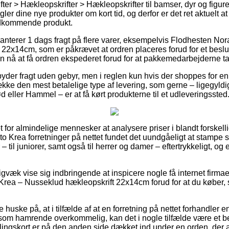
ter > Hækleopskrifter > Hækleopskrifter til bamser, dyr og figurer 
ler dine nye produkter om kort tid, og derfor er det ret aktuelt a
vedkommende produkt.
anterer 1 dags fragt på flere varer, eksempelvis Flodhesten Nor
22x14cm, som er påkrævet at ordren placeres forud for et beslut
an nå at få ordren ekspederet forud for at pakkemedarbejderne t
yder fragt uden gebyr, men i reglen kun hvis der shoppes for 
ække den mest betalelige type af levering, som gerne – ligegyld
 eller Hammel – er at få kørt produkterne til et udleveringssted
t for almindelige mennesker at analysere priser i blandt forskelli
ito Krea forretninger på nettet fundet det uundgåeligt at stampe
– til juniorer, samt også til herrer og damer – eftertrykkeligt, 
gvæk vise sig indbringende at inspicere nogle få internet firmaer
Krea – Nusseklud hækleopskrift 22x14cm forud for at du køber, s
huske på, at i tilfælde af at en forretning på nettet forhandler en 
som hamrende overkommelig, kan det i nogle tilfælde være et b
lingskort er på den anden side dækket ind under en orden, der a