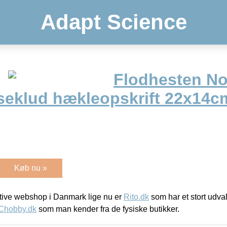
Adapt Science
Flodhesten Nor
seklud hækleopskrift 22x14c
Køb nu »
ive webshop i Danmark lige nu er
Rito.dk
som har et stort udval
Chobby.dk
som man kender fra de fysiske butikker.