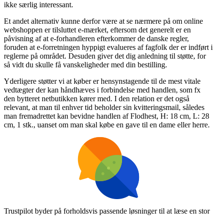
ikke særlig interessant.
Et andet alternativ kunne derfor være at se nærmere på om online
webshoppen er tilsluttet e-mærket, eftersom det generelt er en
påvisning af at e-forhandleren efterkommer de danske regler,
foruden at e-forretningen hyppigt evalueres af fagfolk der er indført i
reglerne på området. Desuden giver det dig anledning til støtte, for
så vidt du skulle få vanskeligheder med din bestilling.
Yderligere støtter vi at køber er hensynstagende til de mest vitale
vedtægter der kan håndhæves i forbindelse med handlen, som fx
den bytteret netbutikken kører med. I den relation er det også
relevant, at man til enhver tid beholder sin kvitteringsmail, således
man fremadrettet kan bevidne handlen af Flodhest, H: 18 cm, L: 28
cm, 1 stk., uanset om man skal købe en gave til en dame eller herre.
Trustpilot byder på forholdsvis passende løsninger til at læse en stor