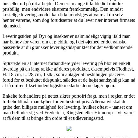
hus eller ud på dit arbejde. Den er i mange tilfælde lidt mindre
prisbillig, men endvidere ekstremt fremkommelig. Den mindst
kostelige leveringsmodel kan ikke modsiges at være at du selv
henter varerne, som dog forudsætter at du lever nær internet firmaets
hjemsted.
Leveringstiden på Dyr og insekter er ualmindeligt vigtig ifald man
har behov for varen om et øjeblik, og i det øjemed er det ganske
passende at du gransker leveringstidspunktet for det vedkommende
produkt.
Størstedelen af internet forhandlere yder levering på blot en enkelt
hverdag på en lang række af deres produkter, eksempelvis Flodhest,
H: 18 cm, L: 28 cm, 1 stk., som antager at bestillingen placeres
forud for et besluttet tidspunkt, således at de højst sandsynligt kan nå
at få ordren fikset inden logistikmedarbejderne tager hjem.
Enkelte forhandlere på nettet sikrer portofri fragt, men i reglen er det
forbeholdt når man køber for en bestemt pris. Alternativt skal du
gribe den billigste mulighed for levering, hvilket oftest – uanset om
man befinder sig ved Fredericia, Ringsted eller Hinnerup – vil være
at få dem til at bringe din ordre til et udleveringssted.