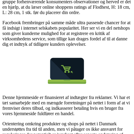
gruppe forhenværende konsumenters observationer og herved er det
en hjælp, at du læser online shoppens ratings af Flodhest, H: 18 cm,
L: 28 cm, 1 stk. før du placerer din ordre.
Facebook frembringer på samme måde ultra passende chancer for at
få indsigt i internet selskabets popularitet. Her ser vi en del netshops
som giver kunderne mulighed for at registrere en kritik af
virksomhedens service, som tillige kan drages fordel af til at danne
dig et indtryk af tidligere kunders oplevelser.
Denne hjemmeside er finansieret af indtægter fra reklamer. Vi har et
tæt samarbejde med en mængde forretninger på nettet i form af at vi
fremviser deres tilbud, og indkasserer betaling hvis en bruger fra
vores hjemmeside fuldfører en handel.
Orientering omkring produkter og shops på nettet i Danmark
understøttes fra tid til anden, men vi påtager os ikke ansvaret for