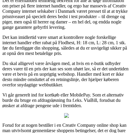
Det er efterhånden temmelig bekvemt for alle at søge information
om priser på flere internet handler, og ergo har massevis af Creativ
Company internet selskaber i Danmark været presset til at at trykke
prisniveauet på specielt deres bedst i test produkter – til drenge og
piger, men også til herrer og damer – en hel del, og endda nogle
gange garantere gebyrfri levering.
Det kan imidlertid være smart at kontrollere nogle forskellige
internet handler efter rabat på Flodhest, H: 18 cm, L: 28 cm, 1 stk.
før du færdiggør din shopping, således at du er usvigeligt sikker på
at opnå den mest betalelige pris.
Du skal alligevel være årvågen med, at hvis en e-butik udbyder
deres varer til en pris der kan ses som uhørt lav, så er det undertiden
være et bevis på en uoprigtig webshop. Handler med kort er ikke
desto mindre omsluttet af en retningslinje, der hjælper køberen
overfor snydagtige webbutikker.
Vi går generelt ind for kortkøb eller MobilePay. Som et alternativ
burde du bruge en afdragsløsning fra f.eks. ViaBill, forudsat du
ønsker at afdrage pengene ude i fremtiden.
Forud for at nogen bestiller i en Creativ Company online shop kan
man utvivlsomt gennemlæse shoppens betingelser, det er dog bare