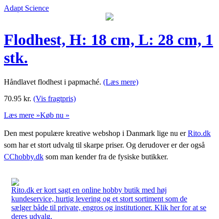
Adapt Science
Flodhest, H: 18 cm, L: 28 cm, 1
stk.
Håndlavet flodhest i papmaché.
(Læs mere)
70.95
kr.
(Vis fragtpris)
Læs mere »
Køb nu »
Den mest populære kreative webshop i Danmark lige nu er
Rito.dk
som har et stort udvalg til skarpe priser. Og derudover er der også
CChobby.dk
som man kender fra de fysiske butikker.
Rito.dk er kort sagt en online hobby butik med høj
kundeservice, hurtig levering og et stort sortiment som de
sælger både til private, engros og institutioner. Klik her for at se
deres udvalg.