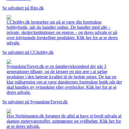
Se udvalget på Rito.dk
CChobby.dk bestræber sig på at være din foretrukne
hobbybutik, når du handler online. De handler med alle –
private, skoler/institutioner og engros – og deres udvalg er på
over tolvtusinde forskellige produkter. Klik her for at se deres
udvalg.
Se udvalget på CChobby.dk
SymaskineTorvet.dk er en familievirksomhed der går 3
generationer tilbage, og de lægger en stor ære i at sælge
produkter i den højeste kvalitet til de bedste priser. De har en
klar målsætning om at være danskernes foretrukne butik når der
skal handles ny symaskine eller overlocker. Klik her for at se
deres udvalg.
Se udvalget på SymaskineTorvet.dk
Hos Stofgiganten.dk forsøger de altid at have et bredt udvalg af
skønne metervarestoffer, snitmønstre og sytilbehør. Klik her for
at se deres udvalg.