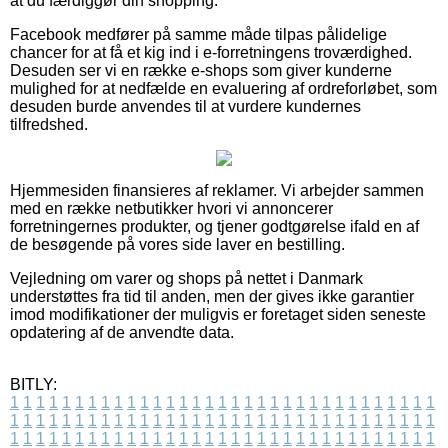
at du færdiggør din shopping.
Facebook medfører på samme måde tilpas pålidelige
chancer for at få et kig ind i e-forretningens troværdighed.
Desuden ser vi en række e-shops som giver kunderne
mulighed for at nedfælde en evaluering af ordreforløbet, som
desuden burde anvendes til at vurdere kundernes
tilfredshed.
Hjemmesiden finansieres af reklamer. Vi arbejder sammen
med en række netbutikker hvori vi annoncerer
forretningernes produkter, og tjener godtgørelse ifald en af
de besøgende på vores side laver en bestilling.
Vejledning om varer og shops på nettet i Danmark
understøttes fra tid til anden, men der gives ikke garantier
imod modifikationer der muligvis er foretaget siden seneste
opdatering af de anvendte data.
BITLY:
1
1
1
1
1
1
1
1
1
1
1
1
1
1
1
1
1
1
1
1
1
1
1
1
1
1
1
1
1
1
1
1
1
1
1
1
1
1
1
1
1
1
1
1
1
1
1
1
1
1
1
1
1
1
1
1
1
1
1
1
1
1
1
1
1
1
1
1
1
1
1
1
1
1
1
1
1
1
1
1
1
1
1
1
1
1
1
1
1
1
1
1
1
1
1
1
1
1
1