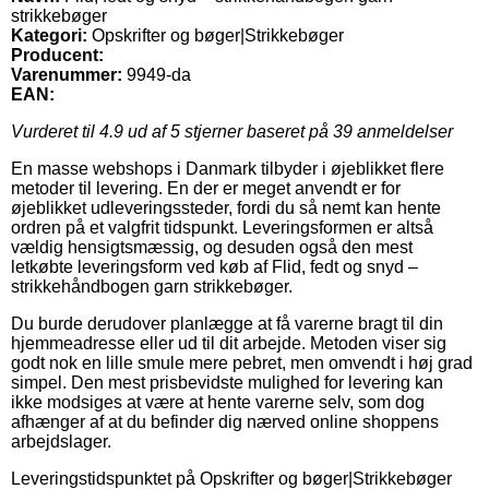
strikkebøger
Kategori:
Opskrifter og bøger|Strikkebøger
Producent:
Varenummer:
9949-da
EAN:
Vurderet til
4.9
ud af 5 stjerner baseret på
39
anmeldelser
En masse webshops i Danmark tilbyder i øjeblikket flere
metoder til levering. En der er meget anvendt er for
øjeblikket udleveringssteder, fordi du så nemt kan hente
ordren på et valgfrit tidspunkt. Leveringsformen er altså
vældig hensigtsmæssig, og desuden også den mest
letkøbte leveringsform ved køb af Flid, fedt og snyd –
strikkehåndbogen garn strikkebøger.
Du burde derudover planlægge at få varerne bragt til din
hjemmeadresse eller ud til dit arbejde. Metoden viser sig
godt nok en lille smule mere pebret, men omvendt i høj grad
simpel. Den mest prisbevidste mulighed for levering kan
ikke modsiges at være at hente varerne selv, som dog
afhænger af at du befinder dig nærved online shoppens
arbejdslager.
Leveringstidspunktet på Opskrifter og bøger|Strikkebøger