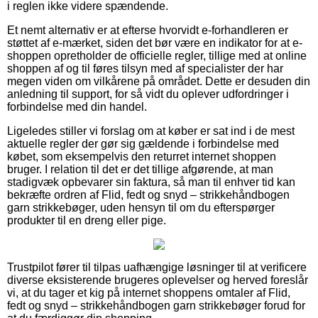
i reglen ikke videre spændende.
Et nemt alternativ er at efterse hvorvidt e-forhandleren er
støttet af e-mærket, siden det bør være en indikator for at e-
shoppen opretholder de officielle regler, tillige med at online
shoppen af og til føres tilsyn med af specialister der har
megen viden om vilkårene på området. Dette er desuden din
anledning til support, for så vidt du oplever udfordringer i
forbindelse med din handel.
Ligeledes stiller vi forslag om at køber er sat ind i de mest
aktuelle regler der gør sig gældende i forbindelse med
købet, som eksempelvis den returret internet shoppen
bruger. I relation til det er det tillige afgørende, at man
stadigvæk opbevarer sin faktura, så man til enhver tid kan
bekræfte ordren af Flid, fedt og snyd – strikkehåndbogen
garn strikkebøger, uden hensyn til om du efterspørger
produkter til en dreng eller pige.
Trustpilot fører til tilpas uafhængige løsninger til at verificere
diverse eksisterende brugeres oplevelser og herved foreslår
vi, at du tager et kig på internet shoppens omtaler af Flid,
fedt og snyd – strikkehåndbogen garn strikkebøger forud for