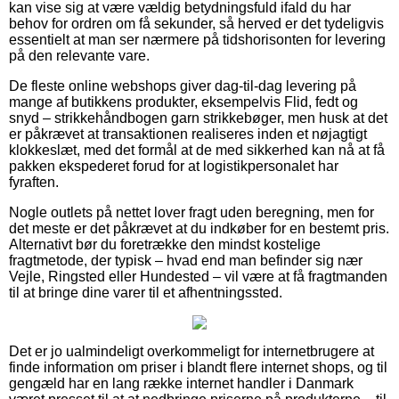
kan vise sig at være vældig betydningsfuld ifald du har
behov for ordren om få sekunder, så herved er det tydeligvis
essentielt at man ser nærmere på tidshorisonten for levering
på den relevante vare.
De fleste online webshops giver dag-til-dag levering på
mange af butikkens produkter, eksempelvis Flid, fedt og
snyd – strikkehåndbogen garn strikkebøger, men husk at det
er påkrævet at transaktionen realiseres inden et nøjagtigt
klokkeslæt, med det formål at de med sikkerhed kan nå at få
pakken ekspederet forud for at logistikpersonalet har
fyraften.
Nogle outlets på nettet lover fragt uden beregning, men for
det meste er det påkrævet at du indkøber for en bestemt pris.
Alternativt bør du foretrække den mindst kostelige
fragtmetode, der typisk – hvad end man befinder sig nær
Vejle, Ringsted eller Hundested – vil være at få fragtmanden
til at bringe dine varer til et afhentningssted.
Det er jo ualmindeligt overkommeligt for internetbrugere at
finde information om priser i blandt flere internet shops, og til
gengæld har en lang række internet handler i Danmark