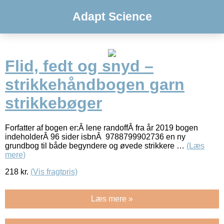
Adapt Science
Flid, fedt og snyd –
strikkehåndbogen garn
strikkebøger
Forfatter af bogen er:Â lene randoffÂ fra år 2019 bogen
indeholderÂ 96 sider isbnÂ 9788799902736 en ny
grundbog til både begyndere og øvede strikkere …
(Læs
mere)
218
kr.
(Vis fragtpris)
Læs mere »