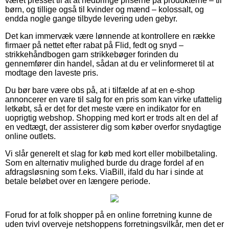
været presset til at at nedbringe priserne på produkterne – til
børn, og tillige også til kvinder og mænd – kolossalt, og
endda nogle gange tilbyde levering uden gebyr.
Det kan immervæk være lønnende at kontrollere en række
firmaer på nettet efter rabat på Flid, fedt og snyd –
strikkehåndbogen garn strikkebøger forinden du
gennemfører din handel, sådan at du er velinformeret til at
modtage den laveste pris.
Du bør bare være obs på, at i tilfælde af at en e-shop
annoncerer en vare til salg for en pris som kan virke ufattelig
letkøbt, så er det for det meste være en indikator for en
uoprigtig webshop. Shopping med kort er trods alt en del af
en vedtægt, der assisterer dig som køber overfor snydagtige
online outlets.
Vi slår generelt et slag for køb med kort eller mobilbetaling.
Som en alternativ mulighed burde du drage fordel af en
afdragsløsning som f.eks. ViaBill, ifald du har i sinde at
betale beløbet over en længere periode.
Forud for at folk shopper på en online forretning kunne de
uden tvivl overveje netshoppens forretningsvilkår, men det er