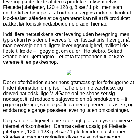
levering på de fleste af deres produkter, eksempelvis
Flettede julehjerter, 120 + 128 g, 8 sæt/ 1 pk., men som
imidlertid er betinget af at ordren aflægges inden et konkret
klokkeslæt, således at de garanteret kan nå at få produktet
pakket før logistikmedarbejderne drager hjemad.
Indtil flere netbutikker sikrer levering uden beregning, men
typisk kun hvis der erhverves for en fastsat pris. I øvrigt må
man overveje den billigste leveringsmulighed, hvilket i de
fleste tilfælde – ligegyldigt om du er i Holstebro, Solrød
Strand eller Bjerringbro – er at få fragtmanden til at køre
varerne til en pakkeshop.
Det er efterhånden super hensigtsmæssigt for forbrugerne at
finde information om priser fra flere online varehuse, og
derved har adskillige ViviGade online shops set sig
nødsaget til at reducere salgsværdien på produkterne – til
piger og drenge, samt også til damer og herrer – drastisk, og
endda nogle gange præstere levering uden omkostninger.
Dog kan det alligevel blive fordelagtigt at analysere diverse
internet virksomheder i Danmark efter udsalg på Flettede
julehjerter, 120 + 128 g, 8 sæt/ 1 pk. forinden du shopper,
således at man er usvigeligt sikker på at indhente den