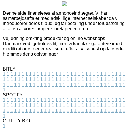
Denne side finansieres af annonceindtægter. Vi har
samarbejdsaftaler med adskillige internet selskaber da vi
introducerer deres tilbud, og får betaling under forudsætning
af at en af vores brugere foretager en ordre.
Vejledning omkring produkter og online webshops i
Danmark vedligeholdes tit, men vi kan ikke garantere imod
modifikationer der er realiseret efter at vi senest opdaterede
hjemmesidens oplysninger.
BITLY:
1
1
1
1
1
1
1
1
1
1
1
1
1
1
1
1
1
1
1
1
1
1
1
1
1
1
1
1
1
1
1
1
1
1
1
1
1
1
1
1
1
1
1
1
1
1
1
1
1
1
1
1
1
1
1
1
1
1
1
1
1
1
1
1
1
1
1
1
1
1
1
1
1
1
1
1
1
1
1
1
1
1
1
1
1
1
1
1
1
1
1
1
1
1
1
1
1
1
1
1
SPOTIFY:
1
1
1
1
1
1
1
1
1
1
1
1
1
1
1
1
1
1
1
1
1
1
1
1
1
1
1
1
1
1
1
1
1
1
1
1
1
1
1
1
1
1
1
1
1
1
1
1
1
1
1
1
1
1
1
1
1
1
1
1
1
1
1
1
1
1
1
1
1
1
1
1
1
1
1
1
1
1
1
1
1
1
1
1
1
1
1
1
1
1
1
1
1
1
1
1
1
1
1
1
CUTTLY BIO:
1