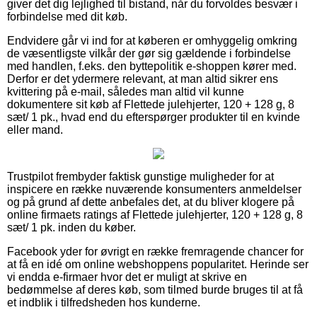
giver det dig lejlighed til bistand, når du forvoldes besvær i
forbindelse med dit køb.
Endvidere går vi ind for at køberen er omhyggelig omkring
de væsentligste vilkår der gør sig gældende i forbindelse
med handlen, f.eks. den byttepolitik e-shoppen kører med.
Derfor er det ydermere relevant, at man altid sikrer ens
kvittering på e-mail, således man altid vil kunne
dokumentere sit køb af Flettede julehjerter, 120 + 128 g, 8
sæt/ 1 pk., hvad end du efterspørger produkter til en kvinde
eller mand.
Trustpilot frembyder faktisk gunstige muligheder for at
inspicere en række nuværende konsumenters anmeldelser
og på grund af dette anbefales det, at du bliver klogere på
online firmaets ratings af Flettede julehjerter, 120 + 128 g, 8
sæt/ 1 pk. inden du køber.
Facebook yder for øvrigt en række fremragende chancer for
at få en idé om online webshoppens popularitet. Herinde ser
vi endda e-firmaer hvor det er muligt at skrive en
bedømmelse af deres køb, som tilmed burde bruges til at få
et indblik i tilfredsheden hos kunderne.