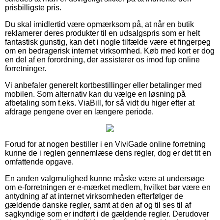
prisbilligste pris.
Du skal imidlertid være opmærksom på, at når en butik
reklamerer deres produkter til en udsalgspris som er helt
fantastisk gunstig, kan det i nogle tilfælde være et fingerpeg
om en bedragerisk internet virksomhed. Køb med kort er dog
en del af en forordning, der assisterer os imod fup online
forretninger.
Vi anbefaler generelt kortbestillinger eller betalinger med
mobilen. Som alternativ kan du vælge en løsning på
afbetaling som f.eks. ViaBill, for så vidt du higer efter at
afdrage pengene over en længere periode.
Forud for at nogen bestiller i en ViviGade online forretning
kunne de i reglen gennemlæse dens regler, dog er det tit en
omfattende opgave.
En anden valgmulighed kunne måske være at undersøge
om e-forretningen er e-mærket medlem, hvilket bør være en
antydning af at internet virksomheden efterfølger de
gældende danske regler, samt at den af og til ses til af
sagkyndige som er indført i de gældende regler. Derudover