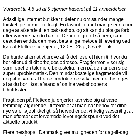
Vurderet til
4.5
ud af 5 stjerner baseret på
11
anmeldelser
Adskillige internet butikker tildeler nu om stunder mange
forskellige former for fragt. En favorit iblandt mange er nu om
dage at afsende til en pakkeshop, og så kan du blot gå forbi
efter varerne når du har tid. Denne er jo ret så nem, samt
desuden endda den mest betalelige metode til levering ved
køb af Flettede julehjerter, 120 + 128 g, 8 sæt/ 1 pk..
Du burde alternativt prøve at få det leveret hjem til hvor du
bor eller ud til dit arbejdes adresse. Fragtformen viser sig
som regel en tak mere bekostelig, men på den anden side
super uproblematisk. Den mindst kostelige fragtmetode vil
dog altid være at hente produkterne selv, men det betinges
af at du bor i kort afstand af online webshoppens
tilholdssted.
Fragttiden på Flettede julehjerter kan vise sig at være
temmelig afgørende i tilfælde af at man har behov for dine
nye varer øjeblikkeligt, så herved er det virkelig væsentligt at
man efterser det forventede leveringstidspunkt ved det
aktuelle produkt.
Flere netshops i Danmark giver muligheden for dag-til-dag