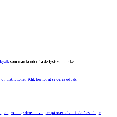
by.dk
som man kender fra de fysiske butikker.
og institutioner. Klik her for at se deres udvalg.
og engros – og deres udvalg er på over tolvtusinde forskellige