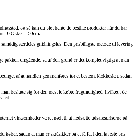
tningssted, og så kan du blot hente de bestilte produkter når du har
65cm 10 Okker – 50cm.
en samtidig særdeles gnidningsløs. Den prisbilligste metode til levering
uge pakken omgående, så af den grund er det komplet vigtigt at man
etinget af at handlen gemmenføres før et bestemt klokkeslæt, sådan
 man beslutte sig for den mest letkøbte fragtmulighed, hvilket i de
ssted.
nternet virksomheder været nødt til at nedsætte udsalgspriserne på
køber, sådan at man er skråsikker på at få fat i den laveste pris.