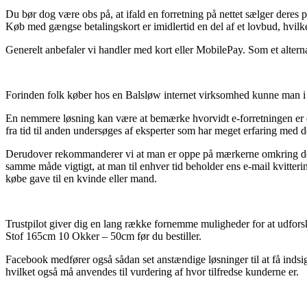
Du bør dog være obs på, at ifald en forretning på nettet sælger deres 
Køb med gængse betalingskort er imidlertid en del af et lovbud, hvilke
Generelt anbefaler vi handler med kort eller MobilePay. Som et alternat
Forinden folk køber hos en Balsløw internet virksomhed kunne man i
En nemmere løsning kan være at bemærke hvorvidt e-forretningen er e-mæ
fra tid til anden undersøges af eksperter som har meget erfaring med d
Derudover rekommanderer vi at man er oppe på mærkerne omkring de gr
samme måde vigtigt, at man til enhver tid beholder ens e-mail kvitte
købe gave til en kvinde eller mand.
Trustpilot giver dig en lang række fornemme muligheder for at udforske
Stof 165cm 10 Okker – 50cm før du bestiller.
Facebook medfører også sådan set anstændige løsninger til at få inds
hvilket også må anvendes til vurdering af hvor tilfredse kunderne er.