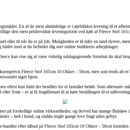
ngsmåder. En af de mest almindelige er i øjeblikket levering til et afhen
 tillige den mest prisbevidste leveringsform ved køb af Fleece Stof 1
bopæl eller til når du er på job. Muligheden er til tider en tand dyrere, m
g falder med at du befinder dig nær online butikkens arbejdslager.
leece kan vise sig at være virkelig udslagsgivende forudsat du skal br
eksempelvis Fleece Stof 165cm 10 Okker – 50cm, men som trods alt er b
personalet tager hjem.
oftest kun ifald der bestilles for et fastslået beløb. Som alternativ må
ler Sorø – er at få fragtfirmaet til at køre bestillingen til et udlevering
riser på forskellige online virksomheder, og derved har mange Balsløw i
vinder – helt i bund, og endda nogle gange love fragt uden gebyr.
-handler efter tilbud på Fleece Stof 165cm 10 Okker – 50cm forinden du 