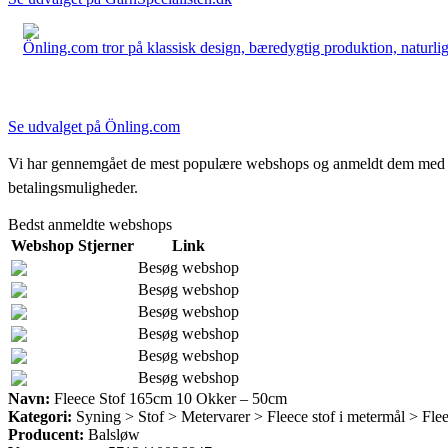
Önling.com tror på klassisk design, bæredygtig produktion, naturlige
Se udvalget på Önling.com
Vi har gennemgået de mest populære webshops og anmeldt dem med stjern
betalingsmuligheder.
Bedst anmeldte webshops
Webshop
Stjerner
Link
Besøg webshop
Besøg webshop
Besøg webshop
Besøg webshop
Besøg webshop
Besøg webshop
Navn:
Fleece Stof 165cm 10 Okker – 50cm
Kategori:
Syning > Stof > Metervarer > Fleece stof i metermål > Fle
Producent:
Balsløw