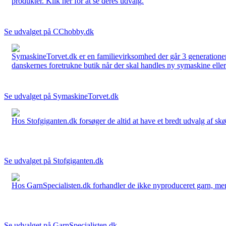
produkter. Klik her for at se deres udvalg.
Se udvalget på CChobby.dk
SymaskineTorvet.dk er en familievirksomhed der går 3 generationer t
danskernes foretrukne butik når der skal handles ny symaskine eller 
Se udvalget på SymaskineTorvet.dk
Hos Stofgiganten.dk forsøger de altid at have et bredt udvalg af skø
Se udvalget på Stofgiganten.dk
Hos GarnSpecialisten.dk forhandler de ikke nyproduceret garn, men op
Se udvalget på GarnSpecialisten.dk