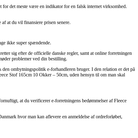
t for det meste være en indikator for en falsk internet virksomhed.
af at du vil finansiere prisen senere.
ange ikke super spændende.
er sig efter de officielle danske regler, samt at online forretningen
møder problemer ved din bestilling.
n ombytningspolitik e-forhandleren bruger. I den relation er det på
f Fleece Stof 165cm 10 Okker – 50cm, uden hensyn til om man skal
fornuftigt, at du verificerer e-forretningens bedømmelser af Fleece
i Danmark hvor man kan aflevere en anmeldelse af ordreforløbet,