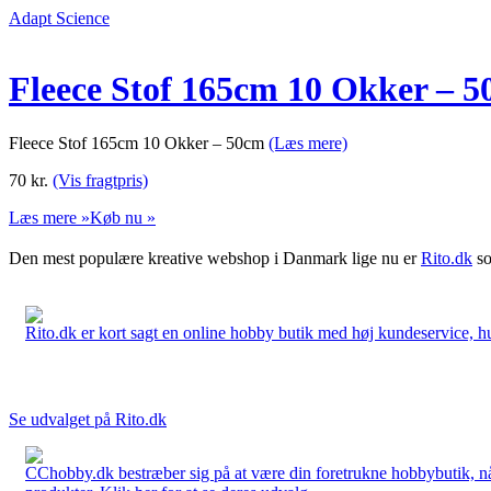
Adapt Science
Fleece Stof 165cm 10 Okker – 
Fleece Stof 165cm 10 Okker – 50cm
(Læs mere)
70
kr.
(Vis fragtpris)
Læs mere »
Køb nu »
Den mest populære kreative webshop i Danmark lige nu er
Rito.dk
so
Rito.dk er kort sagt en online hobby butik med høj kundeservice, hurt
Se udvalget på Rito.dk
CChobby.dk bestræber sig på at være din foretrukne hobbybutik, når 