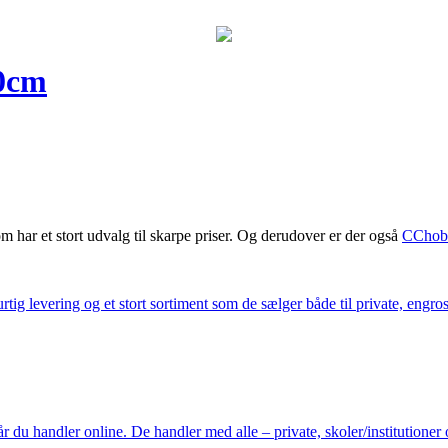
50cm
m har et stort udvalg til skarpe priser. Og derudover er der også
CChob
ig levering og et stort sortiment som de sælger både til private, engros 
du handler online. De handler med alle – private, skoler/institutioner 