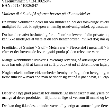
Varenummer:
5713410026847
EAN:
5713410026847
Vurderet til
4.6
ud af 5 stjerner baseret på
45
anmeldelser
En række e-firmaer tildeler nu om stunder en hel del forskellige leveri
mulighed for det. Fragttypen er nemlig usædvanlig enkel, og desuden
Du bør alternativt beslutte dig for at få ordren leveret til din private 
kan ikke modsiges at være at du selv henter ordren, hvilket dog står o
Fragttiden på Syning > Stof > Metervarer > Fleece stof i metermål > F
efterser det forventede leveringstidspunkt på den relevante vare.
Mange webbutikker udlover 1 hverdags levering på adskillige varer, 
at de har udsigt til at kunne nå at få produktet ud af døren inden lager
Nogle enkelte online virksomheder frembyder fragt uden beregning, men 
fleste tilfælde – hvad end man befinder sig tæt på København, Lillerød el
Det er jo i høj grad praktisk for almindelige mennesker at analysere p
mange af deres produkter – til juniorer, lige så vel som til mænd og k
Det kan dog ikke desto mindre være udbytterigt at sammenligne flere e