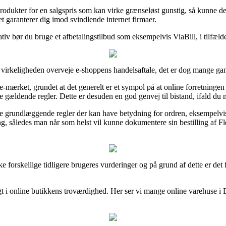
produkter for en salgspris som kan virke grænseløst gunstig, så kunne de
t garanterer dig imod svindlende internet firmaer.
iv bør du bruge et afbetalingstilbud som eksempelvis ViaBill, i tilfælde 
 virkeligheden overveje e-shoppens handelsaftale, det er dog mange g
rket, grundet at det generelt er et sympol på at online forretningen rett
e gældende regler. Dette er desuden en god genvej til bistand, ifald du 
undlæggende regler der kan have betydning for ordren, eksempelvis de
ring, således man når som helst vil kunne dokumentere sin bestilling a
 forskellige tidligere brugeres vurderinger og på grund af dette er det 
igt i online butikkens troværdighed. Her ser vi mange online varehuse 