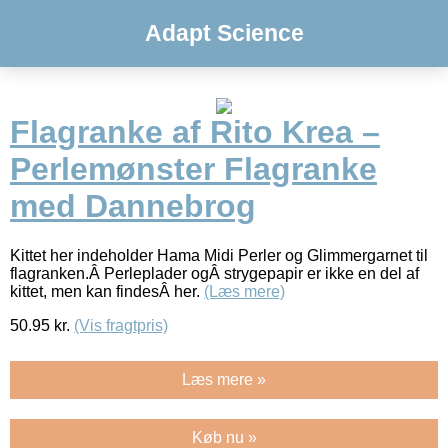
Adapt Science
Flagranke af Rito Krea –
Perlemønster Flagranke
med Dannebrog
Kittet her indeholder Hama Midi Perler og Glimmergarnet til
flagranken.Â Perleplader ogÂ strygepapir er ikke en del af
kittet, men kan findesÂ her.
(Læs mere)
50.95
kr.
(Vis fragtpris)
Læs mere »
Køb nu »