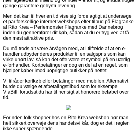
men ligeledes til mænd og kvinder – enormt, og endda nogle
gange garantere gebyrfri levering.
Men det kan til hver en tid vise sig fordelagtigt at undersøge
et par forskellige internet webshops efter tilbud på Flagranke
af Rito Krea – Perlemønster Flagranke med Dannebrog
inden du gennemfører dit køb, sådan at du er tryg ved at få
den mest attraktive pris.
Du må trods alt være årvågen med, at i tilfælde af at en e-
handler udbyder deres produkter til en salgspris som kan
virke uhørt lav, så kan det ofte være et symbol på en uærlig
e-forhandler. Kortbetalinger er dog en del af en regel, som
hjælper køber imod uoprigtige butikker på nettet.
Vi tilråder kortkøb eller betalinger med mobilen. Alternativt
burde du vælge et afbetalingstilbud som for eksempel
ViaBill, forudsat du har til hensigt at honorere beløbet over
tid.
Forinden folk shopper hos en Rito Krea webshop bør man
helt sikkert overveje dens handelsvilkår, dog er det i reglen
ikke super spændende.