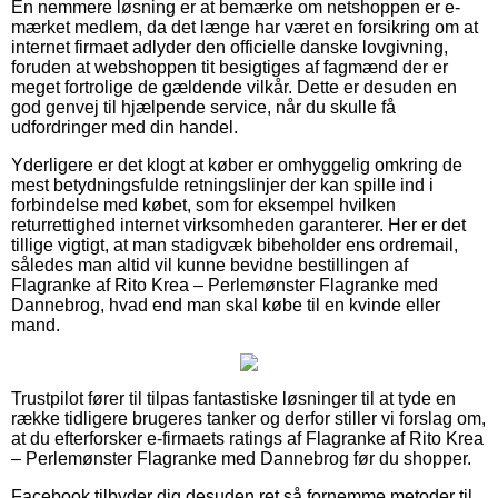
En nemmere løsning er at bemærke om netshoppen er e-
mærket medlem, da det længe har været en forsikring om at
internet firmaet adlyder den officielle danske lovgivning,
foruden at webshoppen tit besigtiges af fagmænd der er
meget fortrolige de gældende vilkår. Dette er desuden en
god genvej til hjælpende service, når du skulle få
udfordringer med din handel.
Yderligere er det klogt at køber er omhyggelig omkring de
mest betydningsfulde retningslinjer der kan spille ind i
forbindelse med købet, som for eksempel hvilken
returrettighed internet virksomheden garanterer. Her er det
tillige vigtigt, at man stadigvæk bibeholder ens ordremail,
således man altid vil kunne bevidne bestillingen af
Flagranke af Rito Krea – Perlemønster Flagranke med
Dannebrog, hvad end man skal købe til en kvinde eller
mand.
Trustpilot fører til tilpas fantastiske løsninger til at tyde en
række tidligere brugeres tanker og derfor stiller vi forslag om,
at du efterforsker e-firmaets ratings af Flagranke af Rito Krea
– Perlemønster Flagranke med Dannebrog før du shopper.
Facebook tilbyder dig desuden ret så fornemme metoder til