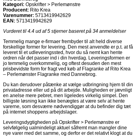
Kategori:
Opskrifter > Perlemønstre
Producent:
Rito Krea
Varenummer:
5713419942629
EAN:
5713419942629
Vurderet til
4.4
ud af 5 stjerner baseret på
34
anmeldelser
Temmelig mange e-firmaer frembyder til alt held diverse
forskellige former for levering. Den mest anvendte er p.t. at få
leveret til et udleveringssted, hvor du så nemt kan hente
ordren når det passer ind i din hverdag. Leveringsformen er
jo temmelig overkommelig, og oftest desuden den mest
prisbevidste form for fragt ved køb af Flagranke af Rito Krea
– Perlemønster Flagranke med Dannebrog.
Du kan derudover påtænke at vælge udbringning hjem til din
privatadresse eller ud på dit arbejde. Muligheden er jævnligt
en anelse mere pebret, men ligeledes virkelig simpel. Den
billigste løsning kan ikke benægtes at være selv at hente
varerne, som desværre nødvendiggør at du befinder dig tæt
på internet shoppens arbejdslager.
Leveringsdygtigheden på Opskrifter > Perlemønstre er
selvfølgelig ualmindeligt aktuel såfremt man mangler dine
nye varer med det samme, og derfor er det relativt klogt at du