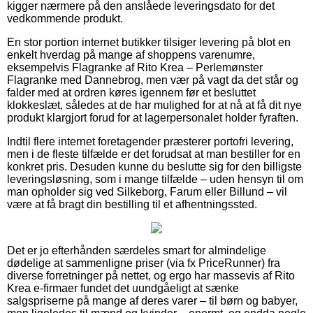
kigger nærmere på den anslåede leveringsdato for det
vedkommende produkt.
En stor portion internet butikker tilsiger levering på blot en
enkelt hverdag på mange af shoppens varenumre,
eksempelvis Flagranke af Rito Krea – Perlemønster
Flagranke med Dannebrog, men vær på vagt da det står og
falder med at ordren køres igennem før et besluttet
klokkeslæt, således at de har mulighed for at nå at få dit nye
produkt klargjort forud for at lagerpersonalet holder fyraften.
Indtil flere internet foretagender præsterer portofri levering,
men i de fleste tilfælde er det forudsat at man bestiller for en
konkret pris. Desuden kunne du beslutte sig for den billigste
leveringsløsning, som i mange tilfælde – uden hensyn til om
man opholder sig ved Silkeborg, Farum eller Billund – vil
være at få bragt din bestilling til et afhentningssted.
Det er jo efterhånden særdeles smart for almindelige
dødelige at sammenligne priser (via fx PriceRunner) fra
diverse forretninger på nettet, og ergo har massevis af Rito
Krea e-firmaer fundet det uundgåeligt at sænke
salgspriserne på mange af deres varer – til børn og babyer,