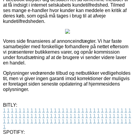
at få indsigt i internet selskabets kundetilfredshed. Tilmed
ses mange e-handler hvor kunder kan meddele en kritik af
deres køb, som også må tages i brug til at afveje
kundetilfredsheden.
Vores side finansieres af annonceindtægter. Vi har faste
samarbejder med forskellige forhandlere på nettet eftersom
vi præsenterer butikkernes varer, og opnår kommission
under forudsætning af at de brugere vi sender videre laver
en handel.
Oplysninger vedrørende tilbud og netbutikker vedligeholdes
tit, men vi giver ingen garanti imod korrektioner der muligvis
er foretaget siden seneste opdatering af hjemmesidens
oplysninger.
BITLY:
1
1
1
1
1
1
1
1
1
1
1
1
1
1
1
1
1
1
1
1
1
1
1
1
1
1
1
1
1
1
1
1
1
1
1
1
1
1
1
1
1
1
1
1
1
1
1
1
1
1
1
1
1
1
1
1
1
1
1
1
1
1
1
1
1
1
1
1
1
1
1
1
1
1
1
1
1
1
1
1
1
1
1
1
1
1
1
1
1
1
1
1
1
1
1
1
1
1
1
1
SPOTIFY: