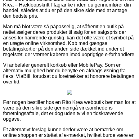
Krea – Hækleopskrift Flagranke inden du gennemfører din
handel, således at du er på den sikre side med at antage
den bedste pris.
Man må blot være så påpasselig, at såfremt en butik på
nettet sælger deres produkter til salg for en salgspris der
anses for hamrende gunstig, kan det ofte være et symbol på
en uægte online virksomhed. Køb med gængse
betalingskort er på den anden side dækket ind under et
regelsæt, der værner køberen imod uoprigtige e-forhandlere.
Vi anbefaler generelt kortkøb eller MobilePay. Som en
alternativ mulighed bør du benytte en afdragsløsning fra
f.eks. ViaBill, forudsat du foretrækker at honorere betalingen
over tid.
Før nogen bestiller hos en Rito Krea webbutik bør man for at
være på den sikre side gennemgå virksomhedens
forretningsaftale, det er dog uden tvivl en tidskrævende
opgave.
Et alternativt forslag kunne derfor være at bemærke om
online shoppen er støttet af e-mærket, hvilket burde være en