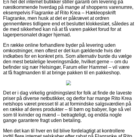
En hel del internet butikker stiller garanti om levering på
næstkommende hverdag på mange af shoppens varenumre,
eksempelvis Flagranke af Rito Krea – Hækleopskrift
Flagranke, men husk at det er påkrævet at ordren
gennemføres tidligere end et besluttet klokkeslæt, således at
de med sikkerhed kan nå at få varen pakket forud for at
lagerpersonalet drager hjemad.
En række online forhandlere byder på levering uden
omkostninger, men oftest er det kun gældende hvis der
indkøbes for en konkret pris. Som alternativ burde du vælge
den mest betalelige leveringsmåde, hvilket gerne – om du
befinder sig nær Helsingør, Farum eller Hammel – vil være
at få fragtmanden til at bringe pakken til en pakkeshop.
Det er i dag virkelig gnidningsløst for folk at finde de laveste
priser på diverse netbutikker, og derfor har mange Rito Krea
netshops været presset til at at formindske salgsværdien på
en række af deres produkter – til børn og babyer, lige så vel
som til kvinder og mænd – betragteligt, og endda nogle
gange garantere fragt uden betaling.
Men det kan til hver en tid blive fordelagtigt at kontrollere
indtil flere internet selskaber efter rabat på Flagranke af Rito