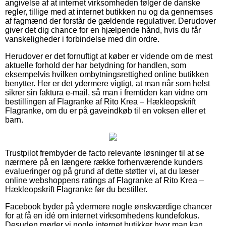
angivelse af at internet virksomheden følger de danske
regler, tillige med at internet butikken nu og da gennemses
af fagmænd der forstår de gældende regulativer. Derudover
giver det dig chance for en hjælpende hånd, hvis du får
vanskeligheder i forbindelse med din ordre.
Herudover er det fornuftigt at køber er vidende om de mest
aktuelle forhold der har betydning for handlen, som
eksempelvis hvilken ombytningsrettighed online butikken
benytter. Her er det ydermere vigtigt, at man når som helst
sikrer sin faktura e-mail, så man i fremtiden kan vidne om
bestillingen af Flagranke af Rito Krea – Hækleopskrift
Flagranke, om du er på gaveindkøb til en voksen eller et
barn.
Trustpilot frembyder de facto relevante løsninger til at se
nærmere på en længere række forhenværende kunders
evalueringer og på grund af dette støtter vi, at du læser
online webshoppens ratings af Flagranke af Rito Krea –
Hækleopskrift Flagranke før du bestiller.
Facebook byder på ydermere nogle ønskværdige chancer
for at få en idé om internet virksomhedens kundefokus.
Desuden møder vi nogle internet butikker hvor man kan