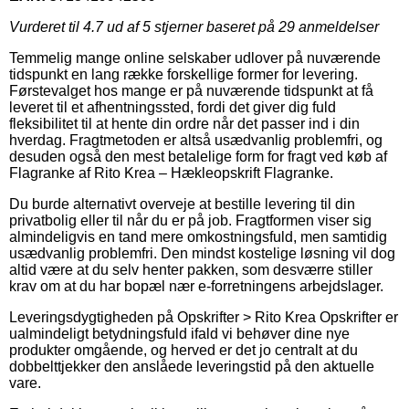
Vurderet til
4.7
ud af 5 stjerner baseret på
29
anmeldelser
Temmelig mange online selskaber udlover på nuværende
tidspunkt en lang række forskellige former for levering.
Førstevalget hos mange er på nuværende tidspunkt at få
leveret til et afhentningssted, fordi det giver dig fuld
fleksibilitet til at hente din ordre når det passer ind i din
hverdag. Fragtmetoden er altså usædvanlig problemfri, og
desuden også den mest betalelige form for fragt ved køb af
Flagranke af Rito Krea – Hækleopskrift Flagranke.
Du burde alternativt overveje at bestille levering til din
privatbolig eller til når du er på job. Fragtformen viser sig
almindeligvis en tand mere omkostningsfuld, men samtidig
usædvanlig problemfri. Den mindst kostelige løsning vil dog
altid være at du selv henter pakken, som desværre stiller
krav om at du har bopæl nær e-forretningens arbejdslager.
Leveringsdygtigheden på Opskrifter > Rito Krea Opskrifter er
ualmindeligt betydningsfuld ifald vi behøver dine nye
produkter omgående, og herved er det jo centralt at du
dobbelttjekker den anslåede leveringstid på den aktuelle
vare.