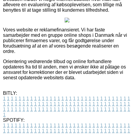
aflevere en evaluering af købsoplevelsen, som tillige må
benyttes til at tage stilling til kundernes tilfredshed.
Vores website er reklamefinansieret. Vi har faste
samarbejder med en gruppe online shops i Danmark når vi
publicerer firmaernes varer, og får godtgørelse under
forudsætning af at en af vores besøgende realiserer en
ordre.
Orientering vedrørende tilbud og online forhandlere
opdateres fra tid til anden, men vi ønsker ikke at påtage os
ansvaret for korrektioner der er blevet udarbejdet siden vi
senest opdaterede websitets data.
BITLY:
1
1
1
1
1
1
1
1
1
1
1
1
1
1
1
1
1
1
1
1
1
1
1
1
1
1
1
1
1
1
1
1
1
1
1
1
1
1
1
1
1
1
1
1
1
1
1
1
1
1
1
1
1
1
1
1
1
1
1
1
1
1
1
1
1
1
1
1
1
1
1
1
1
1
1
1
1
1
1
1
1
1
1
1
1
1
1
1
1
1
1
1
1
1
1
1
1
1
1
1
SPOTIFY:
1
1
1
1
1
1
1
1
1
1
1
1
1
1
1
1
1
1
1
1
1
1
1
1
1
1
1
1
1
1
1
1
1
1
1
1
1
1
1
1
1
1
1
1
1
1
1
1
1
1
1
1
1
1
1
1
1
1
1
1
1
1
1
1
1
1