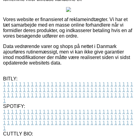
Vores website er finansieret af reklameindtægter. Vi har et
tæt samarbejde med en masse online forhandlere når vi
formidler deres produkter, og indkasserer betaling hvis en af
vores besøgende udfører en ordre.
Data vedrørende varer og shops på nettet i Danmark
ajourføres rutinemæssigt, men vi kan ikke give garantier
imod modifikationer der måtte være realiseret siden vi sidst
opdaterede websitets data.
BITLY:
1
1
1
1
1
1
1
1
1
1
1
1
1
1
1
1
1
1
1
1
1
1
1
1
1
1
1
1
1
1
1
1
1
1
1
1
1
1
1
1
1
1
1
1
1
1
1
1
1
1
1
1
1
1
1
1
1
1
1
1
1
1
1
1
1
1
1
1
1
1
1
1
1
1
1
1
1
1
1
1
1
1
1
1
1
1
1
1
1
1
1
1
1
1
1
1
1
1
1
1
SPOTIFY:
1
1
1
1
1
1
1
1
1
1
1
1
1
1
1
1
1
1
1
1
1
1
1
1
1
1
1
1
1
1
1
1
1
1
1
1
1
1
1
1
1
1
1
1
1
1
1
1
1
1
1
1
1
1
1
1
1
1
1
1
1
1
1
1
1
1
1
1
1
1
1
1
1
1
1
1
1
1
1
1
1
1
1
1
1
1
1
1
1
1
1
1
1
1
1
1
1
1
1
1
CUTTLY BIO: