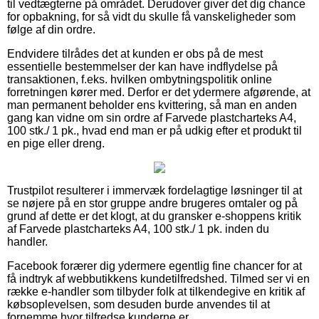
til vedtægterne på området. Derudover giver det dig chance
for opbakning, for så vidt du skulle få vanskeligheder som
følge af din ordre.
Endvidere tilrådes det at kunden er obs på de mest
essentielle bestemmelser der kan have indflydelse på
transaktionen, f.eks. hvilken ombytningspolitik online
forretningen kører med. Derfor er det ydermere afgørende, at
man permanent beholder ens kvittering, så man en anden
gang kan vidne om sin ordre af Farvede plastcharteks A4,
100 stk./ 1 pk., hvad end man er på udkig efter et produkt til
en pige eller dreng.
Trustpilot resulterer i immervæk fordelagtige løsninger til at
se nøjere på en stor gruppe andre brugeres omtaler og på
grund af dette er det klogt, at du gransker e-shoppens kritik
af Farvede plastcharteks A4, 100 stk./ 1 pk. inden du
handler.
Facebook forærer dig ydermere egentlig fine chancer for at
få indtryk af webbutikkens kundetilfredshed. Tilmed ser vi en
række e-handler som tilbyder folk at tilkendegive en kritik af
købsoplevelsen, som desuden burde anvendes til at
fornemme hvor tilfredse kunderne er.