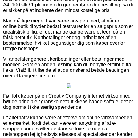
A4, 100 stk./ 1 pk. inden du gennemfører din bestilling, så du
er sikker på at indhente den mindst kostelige pris.
Man må lige meget hvad være årvågen med, at når en
online butik tilbyder bedst i test varer for en salgspris som er
urealistisk billig, er det mange gange være et tegn på en
falsk netbutik. Kortbetalinger er dog indbefattet af en
bestemmelse, hvilket begunstiger dig som køber overfor
uægte netshops.
Vi anbefaler generelt kortbetalinger eller betalinger med
mobilen. Som en anden løsning kan du benytte et tilbud fra
f.eks. ViaBill, i tilfælde af at du ønsker at betale betalingen
over et længere tidsrum.
Før folk køber på en Creativ Company internet virksomhed
bør de principielt granske netbutikkens handelsaftale, det er
dog normalt ikke særlig spændende.
Et alternativ kunne være at efterse om online virksomheden
er e-mærket, fordi det kan være en antydning af at e-
shoppen understøtter de danske love, foruden at
netshoppen lejlighedsvis efterses af specialister der kender