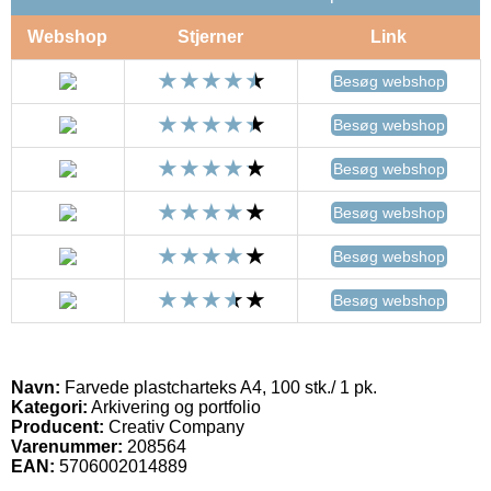
Webshop
Stjerner
Link
Besøg webshop
Besøg webshop
Besøg webshop
Besøg webshop
Besøg webshop
Besøg webshop
Navn:
Farvede plastcharteks A4, 100 stk./ 1 pk.
Kategori:
Arkivering og portfolio
Producent:
Creativ Company
Varenummer:
208564
EAN:
5706002014889