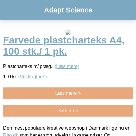
Adapt Science
Farvede plastcharteks A4,
100 stk./ 1 pk.
Plastcharteks m/ præg..
(Læs mere)
110
kr.
(Vis fragtpris)
Læs mere »
Køb nu »
Den mest populære kreative webshop i Danmark lige nu er
Rito.dk
som har et stort udvalg til skarpe priser. Og