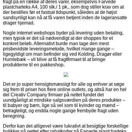
fragt på en række af deres varer, eksempelvis Farvede
plastcharteks A4, 100 stk./ 1 pk., som dog stiller krav om at
der bestilles før et fastsat tidspunkt, således at de højst
sandsynligt kan nå at få varen betjent inden de lageransatte
drager hjemad.
Nogle internet webshops byder på levering uden betaling,
men typisk er det så nødvendigt at der shoppes for et
konkret beløb. Alternativt burde man tage den mest
prisbevidste leveringsmetode, hvilket mange gange –
ligegyldigt om man befinder sig ved Kolding, Dragør eller
Humlebæk – vil blive at få fragtfirmaet til at bringe
produkterne til en pakkeshop.
Det er jo super hensigtsmæssigt for alle og enhver at søge
sig frem til priser hos flere online outlets, og altså har en hel
del Creativ Company firmaer på nettet fundet det
uundgåeligt at mindske salgsværdien på deres produkter –
til babyer og børn, lige så vel som til kvinder og mænd –
betragteligt, og endda nogle gange frembyde fragt uden
beregning.
Derfor kan det alligevel være lukrativt at besigtige forskellige
butikker på nettet efter rabatkoder på Farvede plastcharteks