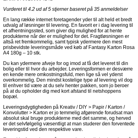
Vurderet til
4.2
ud af 5 stjerner baseret på
35
anmeldelser
En lang række internet foretagender yder til alt held et bredt
udvalg af løsninger til levering. En favorit er i dag levering til
et afhentningssted, som giver dig mulighed for at hente
produkterne når der er mulighed for det. Fragtløsningen er
altså ret fremkommelig, samt typisk ydermere den mest
prisbevidste leveringsmåde ved køb af Fantasy Karton Rosa
A4 180g – 10 stk.
Du kan ydermere afveje for og imod at få det leveret til din
bolig eller til hvor du arbejder. Leveringsformen er desværre
en kende mere omkostningsfuld, men lige så vel yderst
overkommelig. Den mindst kostelige type af levering vil dog
til enhver tid være at du selv henter pakken, som jo beroer
på at du opholder dig med kort afstand til netshoppens
bopæl.
Leveringsdygtigheden på Kreativ / DIY > Papir / Karton /
Konvolutter > Karton er jo temmelig afgørende forudsat man
absolut skal bruge produkterne med det samme, og herved
er det selvfølgelig væsentligt at man studerer den forventede
leveringstid ved den respektive vare.