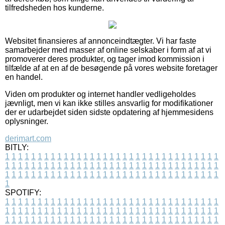
tilfredsheden hos kunderne.
Websitet finansieres af annonceindtægter. Vi har faste
samarbejder med masser af online selskaber i form af at vi
promoverer deres produkter, og tager imod kommission i
tilfælde af at en af de besøgende på vores website foretager
en handel.
Viden om produkter og internet handler vedligeholdes
jævnligt, men vi kan ikke stilles ansvarlig for modifikationer
der er udarbejdet siden sidste opdatering af hjemmesidens
oplysninger.
derimart.com
BITLY:
1
1
1
1
1
1
1
1
1
1
1
1
1
1
1
1
1
1
1
1
1
1
1
1
1
1
1
1
1
1
1
1
1
1
1
1
1
1
1
1
1
1
1
1
1
1
1
1
1
1
1
1
1
1
1
1
1
1
1
1
1
1
1
1
1
1
1
1
1
1
1
1
1
1
1
1
1
1
1
1
1
1
1
1
1
1
1
1
1
1
1
1
1
1
1
1
1
1
1
1
SPOTIFY:
1
1
1
1
1
1
1
1
1
1
1
1
1
1
1
1
1
1
1
1
1
1
1
1
1
1
1
1
1
1
1
1
1
1
1
1
1
1
1
1
1
1
1
1
1
1
1
1
1
1
1
1
1
1
1
1
1
1
1
1
1
1
1
1
1
1
1
1
1
1
1
1
1
1
1
1
1
1
1
1
1
1
1
1
1
1
1
1
1
1
1
1
1
1
1
1
1
1
1