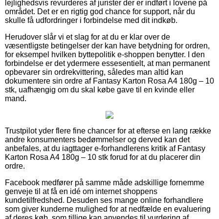
lejlighedsvis revurderes af jurister der er indført i lovene på
området. Det er en rigtig god chance for support, når du
skulle få udfordringer i forbindelse med dit indkøb.
Herudover slår vi et slag for at du er klar over de
væsentligste betingelser der kan have betydning for ordren,
for eksempel hvilken byttepolitik e-shoppen benytter. I den
forbindelse er det ydermere essesentielt, at man permanent
opbevarer sin ordrekvittering, således man altid kan
dokumentere sin ordre af Fantasy Karton Rosa A4 180g – 10
stk, uafhængig om du skal købe gave til en kvinde eller
mand.
Trustpilot yder flere fine chancer for at efterse en lang række
andre konsumenters bedømmelser og derved kan det
anbefales, at du iagttager e-forhandlerens kritik af Fantasy
Karton Rosa A4 180g – 10 stk forud for at du placerer din
ordre.
Facebook medfører på samme måde adskillige fornemme
genveje til at få en idé om internet shoppens
kundetilfredshed. Desuden ses mange online forhandlere
som giver kunderne mulighed for at nedfælde en evaluering
af deres køb, som tillige kan anvendes til vurdering af