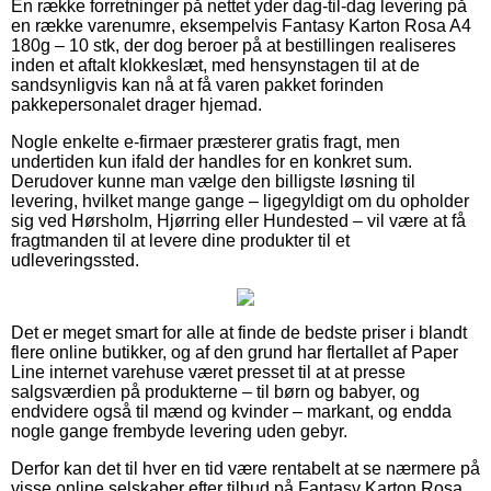
En række forretninger på nettet yder dag-til-dag levering på
en række varenumre, eksempelvis Fantasy Karton Rosa A4
180g – 10 stk, der dog beroer på at bestillingen realiseres
inden et aftalt klokkeslæt, med hensynstagen til at de
sandsynligvis kan nå at få varen pakket forinden
pakkepersonalet drager hjemad.
Nogle enkelte e-firmaer præsterer gratis fragt, men
undertiden kun ifald der handles for en konkret sum.
Derudover kunne man vælge den billigste løsning til
levering, hvilket mange gange – ligegyldigt om du opholder
sig ved Hørsholm, Hjørring eller Hundested – vil være at få
fragtmanden til at levere dine produkter til et
udleveringssted.
Det er meget smart for alle at finde de bedste priser i blandt
flere online butikker, og af den grund har flertallet af Paper
Line internet varehuse været presset til at at presse
salgsværdien på produkterne – til børn og babyer, og
endvidere også til mænd og kvinder – markant, og endda
nogle gange frembyde levering uden gebyr.
Derfor kan det til hver en tid være rentabelt at se nærmere på
visse online selskaber efter tilbud på Fantasy Karton Rosa