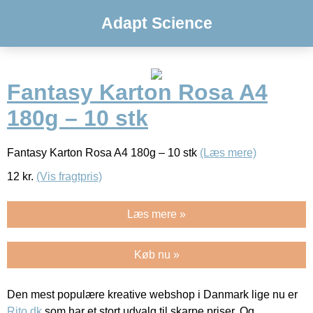
Adapt Science
Fantasy Karton Rosa A4
180g – 10 stk
Fantasy Karton Rosa A4 180g – 10 stk
(Læs mere)
12
kr.
(Vis fragtpris)
Læs mere »
Køb nu »
Den mest populære kreative webshop i Danmark lige nu er
Rito.dk
som har et stort udvalg til skarpe priser. Og