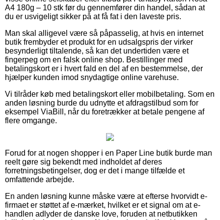
A4 180g – 10 stk før du gennemfører din handel, sådan at
du er usvigeligt sikker på at få fat i den laveste pris.
Man skal alligevel være så påpasselig, at hvis en internet
butik frembyder et produkt for en udsalgspris der virker
besynderligt tiltalende, så kan det undertiden være et
fingerpeg om en falsk online shop. Bestillinger med
betalingskort er i hvert fald en del af en bestemmelse, der
hjælper kunden imod snydagtige online varehuse.
Vi tilråder køb med betalingskort eller mobilbetaling. Som en
anden løsning burde du udnytte et afdragstilbud som for
eksempel ViaBill, når du foretrækker at betale pengene af
flere omgange.
Forud for at nogen shopper i en Paper Line butik burde man
reelt gøre sig bekendt med indholdet af deres
forretningsbetingelser, dog er det i mange tilfælde et
omfattende arbejde.
En anden løsning kunne måske være at efterse hvorvidt e-
firmaet er støttet af e-mærket, hvilket er et signal om at e-
handlen adlyder de danske love, foruden at netbutikken