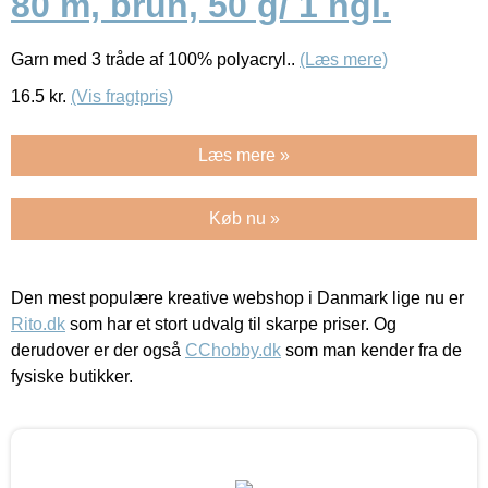
80 m, brun, 50 g/ 1 ngl.
Garn med 3 tråde af 100% polyacryl..
(Læs mere)
16.5
kr.
(Vis fragtpris)
Læs mere »
Køb nu »
Den mest populære kreative webshop i Danmark lige nu er
Rito.dk
som har et stort udvalg til skarpe priser. Og
derudover er der også
CChobby.dk
som man kender fra de
fysiske butikker.