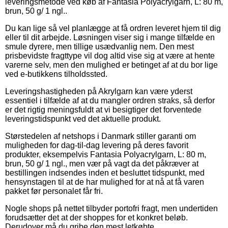
leveringsmetode ved køb af Fantasia Polyacrylgarn, L: 80 m,
brun, 50 g/ 1 ngl..
Du kan lige så vel planlægge at få ordren leveret hjem til dig
eller til dit arbejde. Løsningen viser sig i mange tilfælde en
smule dyrere, men tillige usædvanlig nem. Den mest
prisbevidste fragttype vil dog altid vise sig at være at hente
varerne selv, men den mulighed er betinget af at du bor lige
ved e-butikkens tilholdssted.
Leveringshastigheden på Akrylgarn kan være yderst
essentiel i tilfælde af at du mangler ordren straks, så derfor
er det rigtig meningsfuldt at vi besigtiger det forventede
leveringstidspunkt ved det aktuelle produkt.
Størstedelen af netshops i Danmark stiller garanti om
muligheden for dag-til-dag levering på deres favorit
produkter, eksempelvis Fantasia Polyacrylgarn, L: 80 m,
brun, 50 g/ 1 ngl., men vær på vagt da det påkræver at
bestillingen indsendes inden et besluttet tidspunkt, med
hensynstagen til at de har mulighed for at nå at få varen
pakket før personalet får fri.
Nogle shops på nettet tilbyder portofri fragt, men undertiden
forudsætter det at der shoppes for et konkret beløb.
Derudover må du gribe den mest letkøbte