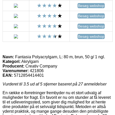
Besøg webshop
Besøg webshop
Besøg webshop
Besøg webshop
Navn:
Fantasia Polyacrylgarn, L: 80 m, brun, 50 g/ 1 ngl.
Kategori:
Akrylgarn
Producent:
Creativ Company
Varenummer:
421806
EAN:
5712854414401
Vurderet til
3.5
ud af 5 stjerner baseret på
27
anmeldelser
En række e-forretninger frembyder nu et stort udvalg af
muligheder for fragt. En favorit er nu om stunder at få leveret
til et udleveringssted, som giver dig mulighed for at hente
dine produkter på et selvvalgt tidspunkt. Metoden er altså
yderst praktisk, og mange gange desuden den prisbilligste