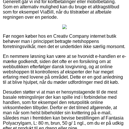
Generelt går vi ind for kortbetalinger eller mobilbetaling.
Som en alternativ mulighed kan du bruge et afdragstilbud
som for eksempel ViaBill, når du tilstræber at afbetale
regningen over en periode.
Før nogen køber hos en Creativ Company internet butik
behøver man i princippet betragte netshoppens
forretningsvilkår, men det er undertiden ikke særlig morsomt.
En nemmere løsning kan være at se hvorvidt e-handlen er e-
mærke godkendt, siden det ofte er en forsikring om at
webbutikken efterfølger dansk lovgivning, og at online
webshoppen tit kontrolleres af eksperter der har meget
erfaring med lovene på området. Dette er en god anledning
til at blive hjulpet, når du møder udfordringer med dit køb.
Desuden støtter vi at man er hensynstagende til de mest
basale retningslinjer der kan spille ind i forbindelse med
handlen, som for eksempel den returpolitik online
virksomheden tilbyder. Derfor er det tilmed afgørende, at
man når som helst bibeholder sin kvittering på e-mail,
således man i fremtiden kan bevise bestillingen af Fantasia
Polyacrylgarn, L: 80 m, brun, 50 g/ 1 ngl., om du er på udkig
efter et produkt til en dreng eller pige.