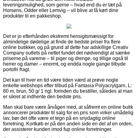
leveringsmulighed, som gerne – hvad end du er tæt på
Horsens, Odder eller Lemvig – vil blive at få kørt dine
produkter til en pakkeshop.
Det er jo efterhånden ekstremt hensigtsmæssigt for
almindelige dødelige at finde de bedste priser fra flere
online butikker, og på grund af dette har adskillige Creativ
Company outlets på nettet fundet det nødvendigt at sænke
priserne på varerne – til piger og drenge, og tillige også til
herrer og damer – enormt, og endda nogle gange tilbyde
portofri fragt.
Det kan til hver en tid være tiden værd at prøve nogle
enkelte webshops efter tilbud på Fantasia Polyacrylgarn, L:
80 m, brun, 50 g/ 1 ngl. forinden du bestiller, således at man
er sikret at indhente den bedste pris.
Man skal bare være årvågen med, at såfremt en online butik
annoncerer produkter til salg for en pris som virker umådelig
lav, bør det ofte være et tegn på en snydagtig online
forretning. Kortkøb er på den anden side en del af en orden,
der assisterer kunden imod fup online forretninger.