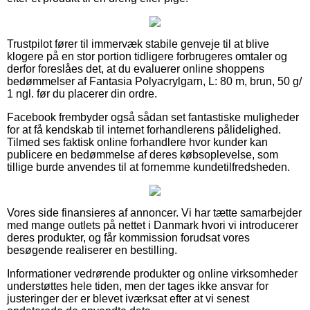
Trustpilot fører til immervæk stabile genveje til at blive
klogere på en stor portion tidligere forbrugeres omtaler og
derfor foreslåes det, at du evaluerer online shoppens
bedømmelser af Fantasia Polyacrylgarn, L: 80 m, brun, 50 g/
1 ngl. før du placerer din ordre.
Facebook frembyder også sådan set fantastiske muligheder
for at få kendskab til internet forhandlerens pålidelighed.
Tilmed ses faktisk online forhandlere hvor kunder kan
publicere en bedømmelse af deres købsoplevelse, som
tillige burde anvendes til at fornemme kundetilfredsheden.
Vores side finansieres af annoncer. Vi har tætte samarbejder
med mange outlets på nettet i Danmark hvori vi introducerer
deres produkter, og får kommission forudsat vores
besøgende realiserer en bestilling.
Informationer vedrørende produkter og online virksomheder
understøttes hele tiden, men der tages ikke ansvar for
justeringer der er blevet iværksat efter at vi senest