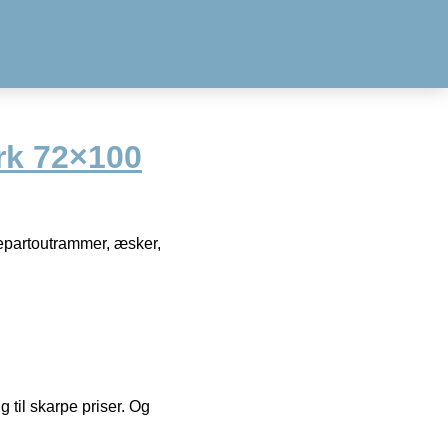
rk 72×100
separtoutrammer, æsker,
g til skarpe priser. Og