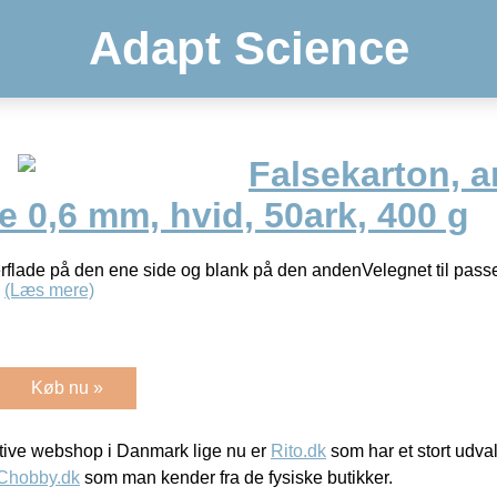
Adapt Science
Falsekarton, a
e 0,6 mm, hvid, 50ark, 400 g
erflade på den ene side og blank på den andenVelegnet til pas
.
(Læs mere)
Køb nu »
ive webshop i Danmark lige nu er
Rito.dk
som har et stort udval
Chobby.dk
som man kender fra de fysiske butikker.