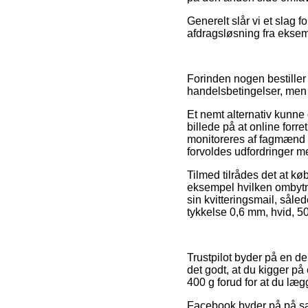
Generelt slår vi et slag 
afdragsløsning fra eksem
Forinden nogen bestille
handelsbetingelser, men 
Et nemt alternativ kunne
billede på at online forr
monitoreres af fagmænd de
forvoldes udfordringer m
Tilmed tilrådes det at k
eksempel hvilken ombytn
sin kvitteringsmail, såle
tykkelse 0,6 mm, hvid, 50
Trustpilot byder på en del
det godt, at du kigger p
400 g forud for at du lægg
Facebook byder på på sa