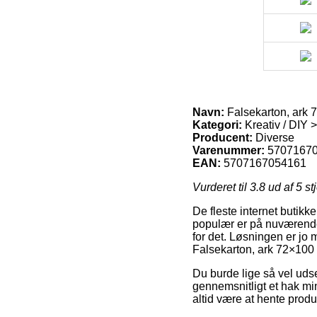
Navn:
Falsekarton, ark 7
Kategori:
Kreativ / DIY >
Producent:
Diverse
Varenummer:
5707167
EAN:
5707167054161
Vurderet til
3.8
ud af 5 st
De fleste internet butikk
populær er på nuværende
for det. Løsningen er jo
Falsekarton, ark 72×100 
Du burde lige så vel udse 
gennemsnitligt et hak min
altid være at hente prod