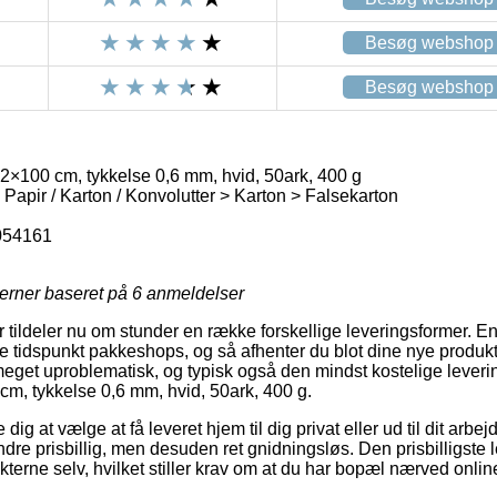
Besøg webshop
Besøg webshop
2×100 cm, tykkelse 0,6 mm, hvid, 50ark, 400 g
 Papir / Karton / Konvolutter > Karton > Falsekarton
054161
jerner baseret på
6
anmeldelser
er tildeler nu om stunder en række forskellige leveringsformer. E
 tidspunkt pakkeshops, og så afhenter du blot dine nye produkt
 meget uproblematisk, og typisk også den mindst kostelige leve
cm, tykkelse 0,6 mm, hvid, 50ark, 400 g.
dig at vælge at få leveret hjem til dig privat eller ud til dit arbe
dre prisbillig, men desuden ret gnidningsløs. Den prisbilligste
ukterne selv, hvilket stiller krav om at du har bopæl nærved on