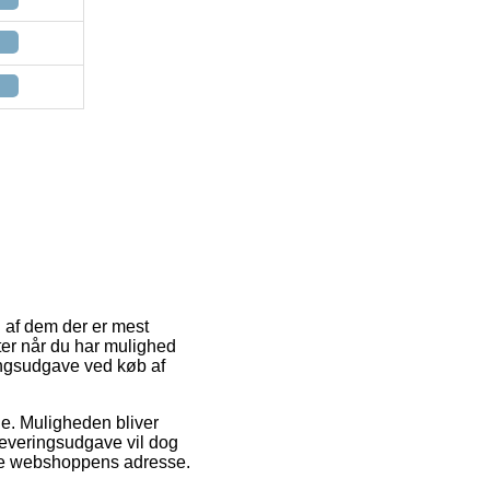
n af dem der er mest
er når du har mulighed
ringsudgave ved køb af
jde. Muligheden bliver
 leveringsudgave vil dog
line webshoppens adresse.