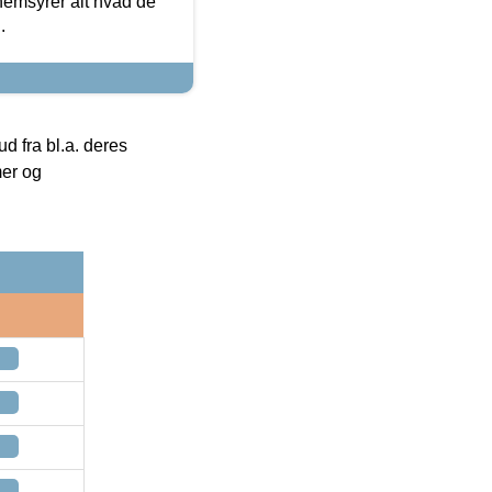
nemsyrer alt hvad de
.
 fra bl.a. deres
mer og