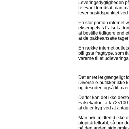
Leveringsdygtigheden på K
relevant forudsat man ma
leveringstidspunktet ve
En stor portion internet 
eksempelvis Falsekarton,
at bestille tidligere end 
at de pakkeansatte tager
En række internet outlets t
billigste fragttype, som 
varerne til et udleverings
Det er ret let gængeligt fo
Diverse e-butikker ikke 
og desuden også til mænd
Derfor kan det ikke desto
Falsekarton, ark 72×100 
at du er tryg ved at anta
Man bør imidlertid ikke ov
utopisk letkøbt, så bør d
på den anden side omfavn