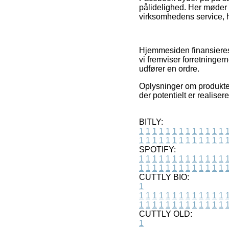
pålidelighed. Her møder 
virksomhedens service, hv
Hjemmesiden finansieres 
vi fremviser forretninger
udfører en ordre.
Oplysninger om produkter
der potentielt er realiser
BITLY:
1
1
1
1
1
1
1
1
1
1
1
1
1
1
1
1
1
1
1
1
1
1
1
1
1
1
SPOTIFY:
1
1
1
1
1
1
1
1
1
1
1
1
1
1
1
1
1
1
1
1
1
1
1
1
1
1
CUTTLY BIO:
1
1
1
1
1
1
1
1
1
1
1
1
1
1
1
1
1
1
1
1
1
1
1
1
1
1
1
CUTTLY OLD:
1