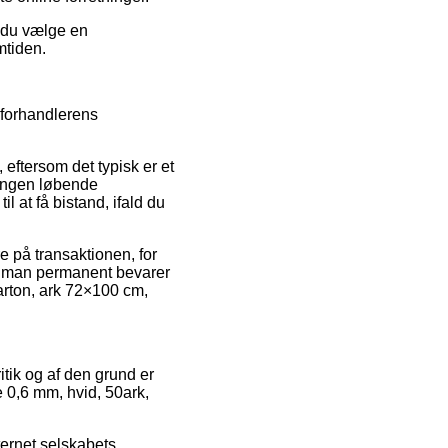
r du vælge en
mtiden.
 forhandlerens
ftersom det typisk er et
tningen løbende
 at få bistand, ifald du
e på transaktionen, for
at man permanent bevarer
karton, ark 72×100 cm,
ritik og af den grund er
e 0,6 mm, hvid, 50ark,
ernet selskabets