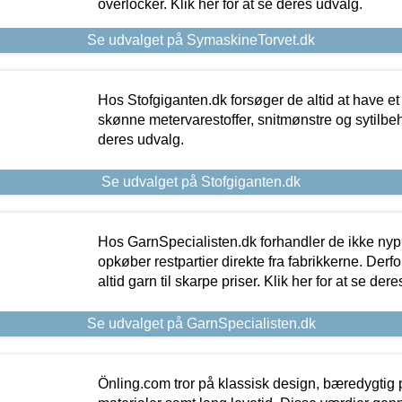
overlocker. Klik her for at se deres udvalg.
Se udvalget på SymaskineTorvet.dk
Hos Stofgiganten.dk forsøger de altid at have et
skønne metervarestoffer, snitmønstre og sytilbehø
deres udvalg.
Se udvalget på Stofgiganten.dk
Hos GarnSpecialisten.dk forhandler de ikke ny
opkøber restpartier direkte fra fabrikkerne. Derf
altid garn til skarpe priser. Klik her for at se der
Se udvalget på GarnSpecialisten.dk
Önling.com tror på klassisk design, bæredygtig p