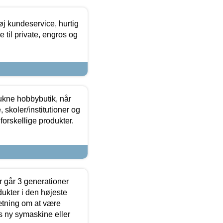
øj kundeservice, hurtig
 til private, engros og
ukne hobbybutik, når
 skoler/institutioner og
forskellige produkter.
 går 3 generationer
dukter i den højeste
sætning om at være
s ny symaskine eller