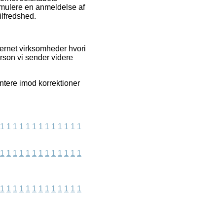
ormulere en anmeldelse af
ilfredshed.
ernet virksomheder hvori
erson vi sender videre
ntere imod korrektioner
1
1
1
1
1
1
1
1
1
1
1
1
1
1
1
1
1
1
1
1
1
1
1
1
1
1
1
1
1
1
1
1
1
1
1
1
1
1
1