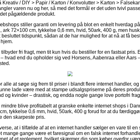
reativ / DIY > Papir / Karton / Konvolutter > Karton > Falsekarto
ngler varen nu og her, så med det formål er det uden tvivl pass
d det pågældende produkt.
webshops stiller garanti om levering på blot en enkelt hverdag p
 ark 72×100 cm, tykkelse 0,6 mm, hvid, 50ark, 400 g, men husk 
et besluttet tidspunkt, sådan at de har mulighed for at nå at få best
 hjem.
ilbyder fri fragt, men tit kun hvis du bestiller for en fastsat pris.
tit – hvad end du opholder sig ved Horsens, Aabenraa eller Aars – 
sted.
r alle at søge sig frem til priser i blandt flere internet handler, og
kunne lade være med at stampe udsalgspriserne på deres produkt
 og kvinder – drastisk, og endda nogle gange love portofri frag
 mindre blive profitabelt at granske enkelte internet shops i Da
cm, tykkelse 0,6 mm, hvid, 50ark, 400 g forud for at du færdiggø
ge den skarpeste pris.
erse, at i tilfælde af at en internet handler sælger en vare til e
et mange gange være et faresignal om en falsk internet forhandle
et af et reglement, hvilket skærmer dig som køber overfor uægte