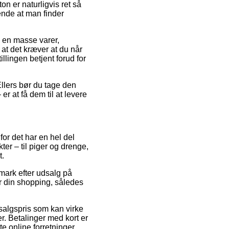
n er naturligvis ret så
ende at man finder
å en masse varer,
at det kræver at du når
illingen betjent forud for
 Ellers bør du tage den
er at få dem til at levere
 for det har en hel del
er – til piger og drenge,
t.
nmark efter udsalg på
r din shopping, således
n salgspris som kan virke
r. Betalinger med kort er
 online forretninger.