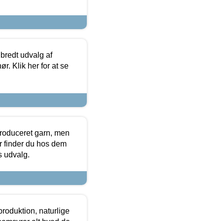
 bredt udvalg af
r. Klik her for at se
produceret garn, men
or finder du hos dem
es udvalg.
roduktion, naturlige