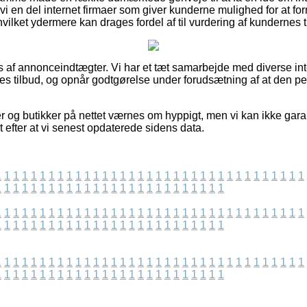
vi en del internet firmaer som giver kunderne mulighed for at f
ilket ydermere kan drages fordel af til vurdering af kundernes t
af annonceindtægter. Vi har et tæt samarbejde med diverse int
nes tilbud, og opnår godtgørelse under forudsætning af at den p
 og butikker på nettet værnes om hyppigt, men vi kan ikke gara
et efter at vi senest opdaterede sidens data.
1
1
1
1
1
1
1
1
1
1
1
1
1
1
1
1
1
1
1
1
1
1
1
1
1
1
1
1
1
1
1
1
1
1
1
1
1
1
1
1
1
1
1
1
1
1
1
1
1
1
1
1
1
1
1
1
1
1
1
1
1
1
1
1
1
1
1
1
1
1
1
1
1
1
1
1
1
1
1
1
1
1
1
1
1
1
1
1
1
1
1
1
1
1
1
1
1
1
1
1
1
1
1
1
1
1
1
1
1
1
1
1
1
1
1
1
1
1
1
1
1
1
1
1
1
1
1
1
1
1
1
1
1
1
1
1
1
1
1
1
1
1
1
1
1
1
1
1
1
1
1
1
1
1
1
1
1
1
1
1
1
1
1
1
1
1
1
1
1
1
1
1
1
1
1
1
1
1
1
1
1
1
1