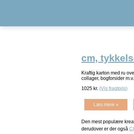
cm, tykkels
Kraftig karton med ru ov
collager, bogforsider m.v
1025
kr.
(Vis fragtpris)
Læs mere »
Den mest populære kreat
derudover er der også
C