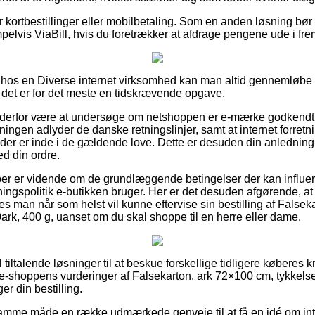
for kortbestillinger eller mobilbetaling. Som en anden løsning bø
pelvis ViaBill, hvis du foretrækker at afdrage pengene ude i fre
r hos en Diverse internet virksomhed kan man altid gennemløbe
det er for det meste en tidskrævende opgave.
 derfor være at undersøge om netshoppen er e-mærke godkendt, e
etningen adlyder de danske retningslinjer, samt at internet forre
r er inde i de gældende love. Dette er desuden din anledning til
ed din ordre.
øber er vidende om de grundlæggende betingelser der kan influer
ingspolitik e-butikken bruger. Her er det desuden afgørende, 
des man når som helst vil kunne eftervise sin bestilling af False
ark, 400 g, uanset om du skal shoppe til en herre eller dame.
 tiltalende løsninger til at beskue forskellige tidligere køberes k
å e-shoppens vurderinger af Falsekarton, ark 72×100 cm, tykkels
er din bestilling.
mme måde en række udmærkede genveje til at få en idé om int