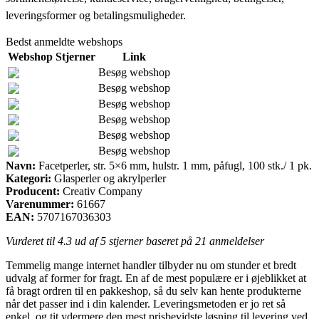
leveringsformer og betalingsmuligheder.
Bedst anmeldte webshops
Webshop
Stjerner
Link
Besøg webshop
Besøg webshop
Besøg webshop
Besøg webshop
Besøg webshop
Besøg webshop
Navn:
Facetperler, str. 5×6 mm, hulstr. 1 mm, påfugl, 100 stk./ 1 pk.
Kategori:
Glasperler og akrylperler
Producent:
Creativ Company
Varenummer:
61667
EAN:
5707167036303
Vurderet til
4.3
ud af 5 stjerner baseret på
21
anmeldelser
Temmelig mange internet handler tilbyder nu om stunder et bredt
udvalg af former for fragt. En af de mest populære er i øjeblikket at
få bragt ordren til en pakkeshop, så du selv kan hente produkterne
når det passer ind i din kalender. Leveringsmetoden er jo ret så
enkel, og tit ydermere den mest prisbevidste løsning til levering ved