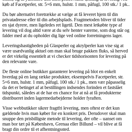
køb af Facetperler, str. 5×6 mm, hulstr. 1 mm, påfugl, 100 stk./ 1 pk..
Du bør alternativt foretrække at vælge at få leveret hjem til din
privatadresse eller til din arbejdsplads. Fragtmetoden bliver til tider
en sjat dyrere, men ligeledes ret ligetil. Den mest letkøbte type af
levering vil dog altid være at du selv henter varerne, som dog står og
falder med at du opholder dig lige ved online forretningens lager.
Leveringshastigheden på Glasperler og akrylperler kan vise sig at
være usædvanlig aktuel om man skal bruge pakken fluks, så herved
er det virkelig essentielt at vi checker tidshorisonten for levering på
den relevante vare.
De fleste online butikker garanterer levering på blot en enkelt
hverdag på en lang række produkter, eksempelvis Facetperler, str.
5×6 mm, hulstr. 1 mm, påfugl, 100 stk./ 1 pk., men vær påpasselig
da det er betinget af at bestillingen indsendes forinden et fastslået
tidspunkt, således at de har en chance for at nå at få produkterne
distribueret inden lagermedarbejderne holder fyraften.
Visse webbutikker sikrer fragtfri levering, men oftest er det kun
gældende hvis man køber for en konkret pris. Derudover skal man
snuppe den prisbilligste metode til levering, der ofte – uanset om
man bor tæt på København, Grenaa eller Billund – vil blive at få
bragt din ordre til et afhentningssted.