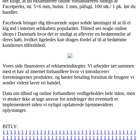
det klogt, at du eksaminerer online forhandlerens ratings af
Facetperler, str. 5×6 mm, hulstr. 1 mm, påfugl, 100 stk./ 1 pk. før du
handler.
Facebook bringer dig tilsvarende super solide løsninger til at få et
kig ind i internet selskabets popularitet. Tilmed ses nogle online
shops i Danmark hvor det er muligt at aflevere en bedømmelse af
deres køb, hvilket ligeledes kan drages fordel af til at bedømme
kundernes tilfredshed.
Vores side finansieres af reklameindtægter. Vi arbejder tæt sammen
med et hav af internet forhandlere hvor vi introducerer
forretningernes produkter, og høster betaling forudsat de brugere vi
sender videre laver en handel.
Data om tilbud og online forhandlere vedligeholdes hele tiden, men
vi ønsker ikke at tage ansvar for ændringer der eventuelt er
implementeret siden vi nyligst opdaterede hjemmesidens
oplysninger.
BITLY:
1
1
1
1
1
1
1
1
1
1
1
1
1
1
1
1
1
1
1
1
1
1
1
1
1
1
1
1
1
1
1
1
1
1
1
1
1
1
1
1
1
1
1
1
1
1
1
1
1
1
1
1
1
1
1
1
1
1
1
1
1
1
1
1
1
1
1
1
1
1
1
1