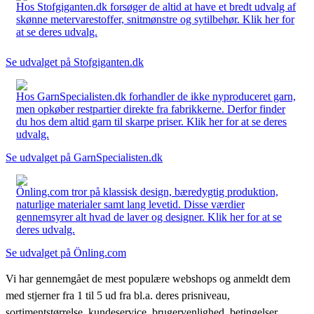
Hos Stofgiganten.dk forsøger de altid at have et bredt udvalg af
skønne metervarestoffer, snitmønstre og sytilbehør. Klik her for
at se deres udvalg.
Se udvalget på Stofgiganten.dk
Hos GarnSpecialisten.dk forhandler de ikke nyproduceret garn,
men opkøber restpartier direkte fra fabrikkerne. Derfor finder
du hos dem altid garn til skarpe priser. Klik her for at se deres
udvalg.
Se udvalget på GarnSpecialisten.dk
Önling.com tror på klassisk design, bæredygtig produktion,
naturlige materialer samt lang levetid. Disse værdier
gennemsyrer alt hvad de laver og designer. Klik her for at se
deres udvalg.
Se udvalget på Önling.com
Vi har gennemgået de mest populære webshops og anmeldt dem
med stjerner fra 1 til 5 ud fra bl.a. deres prisniveau,
sortimentstørrelse, kundeservice, brugervenlighed, betingelser,