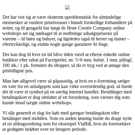
Det har vist sig at være ekstremt uproblematisk for almindelige
mennesker at vurdere prisniveauet i blandt forskellige forhandlere på
nettet, og til gengæld har langt de fleste Creativ Company online
webshops set sig nødsaget til at nedbringe udsalgspriserne på
varerne – til børn og babyer, og ligeledes også til herrer og damer –
eftertrykkeligt, og endda nogle gange garantere fri fragt.
Det kan dog til hver en tid blive tiden værd at efterse enkelte online
butikker efter rabat på Facetperler, str. 5×6 mm, hulstr. 1 mm, påfugl,
100 stk./ 1 pk. forinden du shopper, så du er tryg ved at antage den
prisbilligste pris.
Man bør alligevel være så påpasselig, at hvis en e-forretning sælger
en vare for en udsalgspris som kan virke overordentlig god, så burde
det tit være et symbol på en uærlig internet handler. Bestillinger med
betalingskort er dog omfattet af en forordning, som værner dig som
kunde imod uægte online webshops.
Vi slår generelt et slag for køb med gængse betalingskort eller
betalinger med mobilen. Som en anden løsning burde du drage nytte
af en afdragsordning som for eksempel ViaBill, hvis du foretrækker
at godtgøre beløbet over en længere periode.