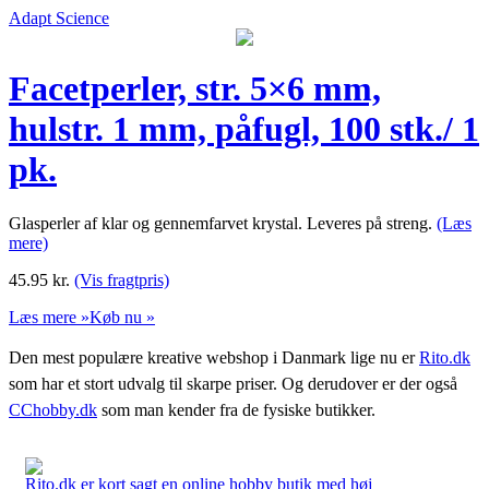
Adapt Science
Facetperler, str. 5×6 mm,
hulstr. 1 mm, påfugl, 100 stk./ 1
pk.
Glasperler af klar og gennemfarvet krystal. Leveres på streng.
(Læs
mere)
45.95
kr.
(Vis fragtpris)
Læs mere »
Køb nu »
Den mest populære kreative webshop i Danmark lige nu er
Rito.dk
som har et stort udvalg til skarpe priser. Og derudover er der også
CChobby.dk
som man kender fra de fysiske butikker.
Rito.dk er kort sagt en online hobby butik med høj