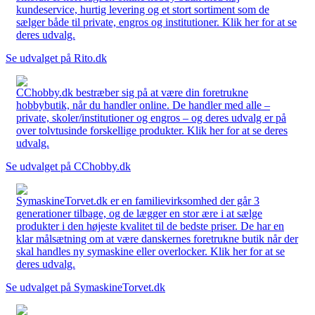
kundeservice, hurtig levering og et stort sortiment som de
sælger både til private, engros og institutioner. Klik her for at se
deres udvalg.
Se udvalget på Rito.dk
CChobby.dk bestræber sig på at være din foretrukne
hobbybutik, når du handler online. De handler med alle –
private, skoler/institutioner og engros – og deres udvalg er på
over tolvtusinde forskellige produkter. Klik her for at se deres
udvalg.
Se udvalget på CChobby.dk
SymaskineTorvet.dk er en familievirksomhed der går 3
generationer tilbage, og de lægger en stor ære i at sælge
produkter i den højeste kvalitet til de bedste priser. De har en
klar målsætning om at være danskernes foretrukne butik når der
skal handles ny symaskine eller overlocker. Klik her for at se
deres udvalg.
Se udvalget på SymaskineTorvet.dk