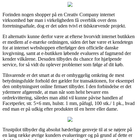
Forinden nogen shopper på en Creativ Company internet
virksomhed bør man i virkeligheden få overblik over dens
forretningsaftale, dog er det uden tvivl et tidskrævende projekt.
Et alternativ kunne derfor være at efterse hvorvidt internet butikken
er medlem af e-mærke ordningen, siden det bør være et kendetegn
for at internet webshoppen efterfølger den officielle danske
lovgivning, samt at e-butikken løbende evalueres af fagmænd der
kender vilkårene. Desuden tilbydes du chance for hjælpende
service, for så vidt du oplever problemer som følge af dit køb.
Tilsvarende er det smart at du er omhyggelig omkring de mest
betydningsfulde forhold der gælder for transaktionen, for eksempel
den ombytningsret online firmaet tilbyder. I den forbindelse er det
ydermere afgørende, at man når som helst bevarer ens
ordrekvittering, således man altid vil kunne påvise handlen af
Facetperler, str. 5×6 mm, hulstr. 1 mm, påfugl, 100 stk./ 1 pk., hvad
end man er på udkig efter produkter til en herre eller dame.
Trustpilot tilbyder dig absolut hæderlige genveje til at se nøjere på
en lang række øvrige kunders evalueringer og på grund af dette er