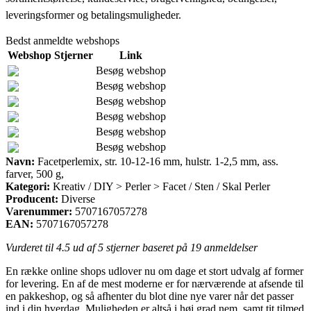
leveringsformer og betalingsmuligheder.
Bedst anmeldte webshops
Webshop
Stjerner
Link
Besøg webshop
Besøg webshop
Besøg webshop
Besøg webshop
Besøg webshop
Besøg webshop
Navn:
Facetperlemix, str. 10-12-16 mm, hulstr. 1-2,5 mm, ass.
farver, 500 g,
Kategori:
Kreativ / DIY > Perler > Facet / Sten / Skal Perler
Producent:
Diverse
Varenummer:
5707167057278
EAN:
5707167057278
Vurderet til
4.5
ud af 5 stjerner baseret på
19
anmeldelser
En række online shops udlover nu om dage et stort udvalg af former
for levering. En af de mest moderne er for nærværende at afsende til
en pakkeshop, og så afhenter du blot dine nye varer når det passer
ind i din hverdag. Muligheden er altså i høj grad nem, samt tit tilmed