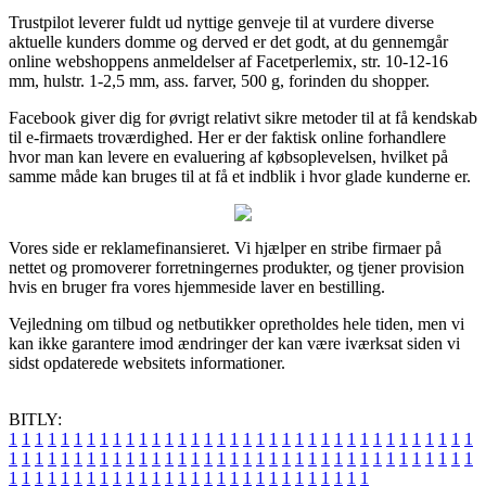
Trustpilot leverer fuldt ud nyttige genveje til at vurdere diverse
aktuelle kunders domme og derved er det godt, at du gennemgår
online webshoppens anmeldelser af Facetperlemix, str. 10-12-16
mm, hulstr. 1-2,5 mm, ass. farver, 500 g, forinden du shopper.
Facebook giver dig for øvrigt relativt sikre metoder til at få kendskab
til e-firmaets troværdighed. Her er der faktisk online forhandlere
hvor man kan levere en evaluering af købsoplevelsen, hvilket på
samme måde kan bruges til at få et indblik i hvor glade kunderne er.
Vores side er reklamefinansieret. Vi hjælper en stribe firmaer på
nettet og promoverer forretningernes produkter, og tjener provision
hvis en bruger fra vores hjemmeside laver en bestilling.
Vejledning om tilbud og netbutikker opretholdes hele tiden, men vi
kan ikke garantere imod ændringer der kan være iværksat siden vi
sidst opdaterede websitets informationer.
BITLY:
1
1
1
1
1
1
1
1
1
1
1
1
1
1
1
1
1
1
1
1
1
1
1
1
1
1
1
1
1
1
1
1
1
1
1
1
1
1
1
1
1
1
1
1
1
1
1
1
1
1
1
1
1
1
1
1
1
1
1
1
1
1
1
1
1
1
1
1
1
1
1
1
1
1
1
1
1
1
1
1
1
1
1
1
1
1
1
1
1
1
1
1
1
1
1
1
1
1
1
1