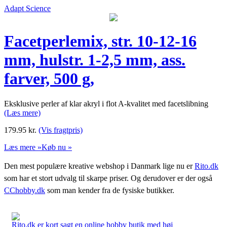
Adapt Science
Facetperlemix, str. 10-12-16
mm, hulstr. 1-2,5 mm, ass.
farver, 500 g,
Eksklusive perler af klar akryl i flot A-kvalitet med facetslibning
(Læs mere)
179.95
kr.
(Vis fragtpris)
Læs mere »
Køb nu »
Den mest populære kreative webshop i Danmark lige nu er
Rito.dk
som har et stort udvalg til skarpe priser. Og derudover er der også
CChobby.dk
som man kender fra de fysiske butikker.
Rito.dk er kort sagt en online hobby butik med høj