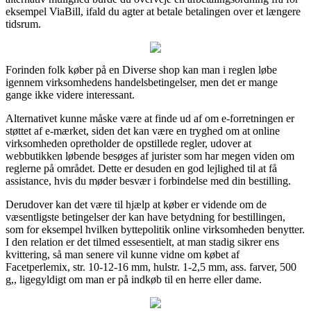
eksempel ViaBill, ifald du agter at betale betalingen over et længere
tidsrum.
Forinden folk køber på en Diverse shop kan man i reglen løbe
igennem virksomhedens handelsbetingelser, men det er mange
gange ikke videre interessant.
Alternativet kunne måske være at finde ud af om e-forretningen er
støttet af e-mærket, siden det kan være en tryghed om at online
virksomheden opretholder de opstillede regler, udover at
webbutikken løbende besøges af jurister som har megen viden om
reglerne på området. Dette er desuden en god lejlighed til at få
assistance, hvis du møder besvær i forbindelse med din bestilling.
Derudover kan det være til hjælp at køber er vidende om de
væsentligste betingelser der kan have betydning for bestillingen,
som for eksempel hvilken byttepolitik online virksomheden benytter.
I den relation er det tilmed essesentielt, at man stadig sikrer ens
kvittering, så man senere vil kunne vidne om købet af
Facetperlemix, str. 10-12-16 mm, hulstr. 1-2,5 mm, ass. farver, 500
g,, ligegyldigt om man er på indkøb til en herre eller dame.