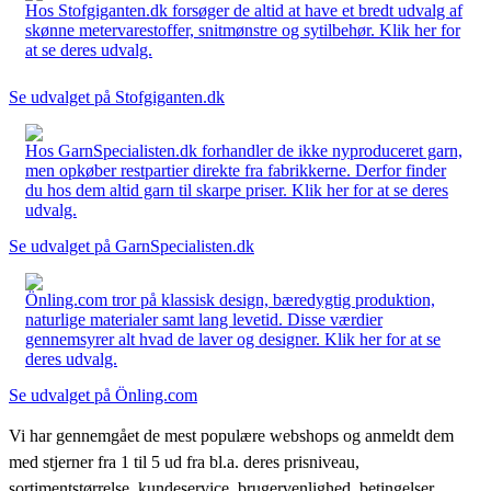
Hos Stofgiganten.dk forsøger de altid at have et bredt udvalg af
skønne metervarestoffer, snitmønstre og sytilbehør. Klik her for
at se deres udvalg.
Se udvalget på Stofgiganten.dk
Hos GarnSpecialisten.dk forhandler de ikke nyproduceret garn,
men opkøber restpartier direkte fra fabrikkerne. Derfor finder
du hos dem altid garn til skarpe priser. Klik her for at se deres
udvalg.
Se udvalget på GarnSpecialisten.dk
Önling.com tror på klassisk design, bæredygtig produktion,
naturlige materialer samt lang levetid. Disse værdier
gennemsyrer alt hvad de laver og designer. Klik her for at se
deres udvalg.
Se udvalget på Önling.com
Vi har gennemgået de mest populære webshops og anmeldt dem
med stjerner fra 1 til 5 ud fra bl.a. deres prisniveau,
sortimentstørrelse, kundeservice, brugervenlighed, betingelser,