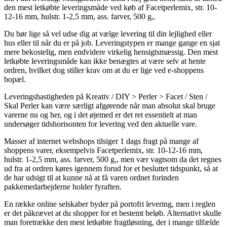
den mest letkøbte leveringsmåde ved køb af Facetperlemix, str. 10-
12-16 mm, hulstr. 1-2,5 mm, ass. farver, 500 g,.
Du bør lige så vel udse dig at vælge levering til din lejlighed eller
hus eller til når du er på job. Leveringstypen er mange gange en sjat
mere bekostelig, men endvidere virkelig hensigtsmæssig. Den mest
letkøbte leveringsmåde kan ikke benægtes at være selv at hente
ordren, hvilket dog stiller krav om at du er lige ved e-shoppens
bopæl.
Leveringshastigheden på Kreativ / DIY > Perler > Facet / Sten /
Skal Perler kan være særligt afgørende når man absolut skal bruge
varerne nu og her, og i det øjemed er det ret essentielt at man
undersøger tidshorisonten for levering ved den aktuelle vare.
Masser af internet webshops tilsiger 1 dags fragt på mange af
shoppens varer, eksempelvis Facetperlemix, str. 10-12-16 mm,
hulstr. 1-2,5 mm, ass. farver, 500 g,, men vær vagtsom da det regnes
ud fra at ordren køres igennem forud for et besluttet tidspunkt, så at
de har udsigt til at kunne nå at få varen ordnet forinden
pakkemedarbejderne holder fyraften.
En række online selskaber byder på portofri levering, men i reglen
er det påkrævet at du shopper for et bestemt beløb. Alternativt skulle
man foretrække den mest letkøbte fragtløsning, der i mange tilfælde