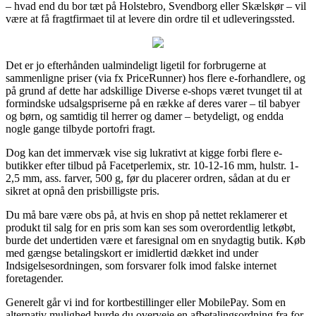
– hvad end du bor tæt på Holstebro, Svendborg eller Skælskør – vil
være at få fragtfirmaet til at levere din ordre til et udleveringssted.
Det er jo efterhånden ualmindeligt ligetil for forbrugerne at
sammenligne priser (via fx PriceRunner) hos flere e-forhandlere, og
på grund af dette har adskillige Diverse e-shops været tvunget til at
formindske udsalgspriserne på en række af deres varer – til babyer
og børn, og samtidig til herrer og damer – betydeligt, og endda
nogle gange tilbyde portofri fragt.
Dog kan det immervæk vise sig lukrativt at kigge forbi flere e-
butikker efter tilbud på Facetperlemix, str. 10-12-16 mm, hulstr. 1-
2,5 mm, ass. farver, 500 g, før du placerer ordren, sådan at du er
sikret at opnå den prisbilligste pris.
Du må bare være obs på, at hvis en shop på nettet reklamerer et
produkt til salg for en pris som kan ses som overordentlig letkøbt,
burde det undertiden være et faresignal om en snydagtig butik. Køb
med gængse betalingskort er imidlertid dækket ind under
Indsigelsesordningen, som forsvarer folk imod falske internet
foretagender.
Generelt går vi ind for kortbestillinger eller MobilePay. Som en
alternativ mulighed burde du overveje en afbetalingsordning fra for