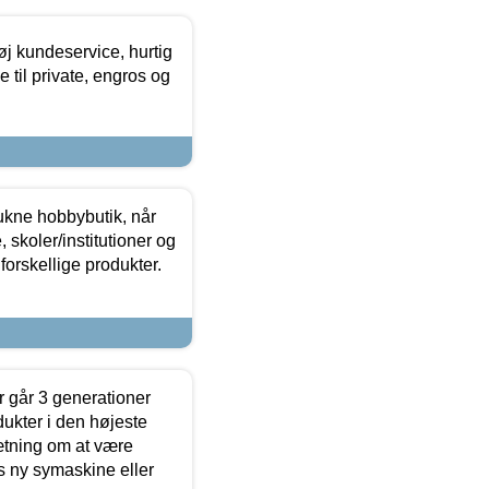
øj kundeservice, hurtig
 til private, engros og
ukne hobbybutik, når
 skoler/institutioner og
forskellige produkter.
 går 3 generationer
dukter i den højeste
sætning om at være
s ny symaskine eller