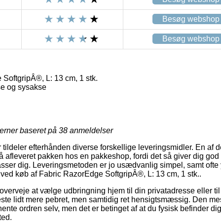
Besøg webshop
Besøg webshop
SoftgripÂ®, L: 13 cm, 1 stk.
e og sysakse
jerner baseret på
38
anmeldelser
r tildeler efterhånden diverse forskellige leveringsmidler. En af
 afleveret pakken hos en pakkeshop, fordi det så giver dig god fle
asser dig. Leveringsmetoden er jo usædvanlig simpel, samt oft
agt ved køb af Fabric RazorEdge SoftgripÂ®, L: 13 cm, 1 stk..
rveje at vælge udbringning hjem til din privatadresse eller til 
este lidt mere pebret, men samtidig ret hensigtsmæssig. Den mes
ente ordren selv, men det er betinget af at du fysisk befinder dig
ted.