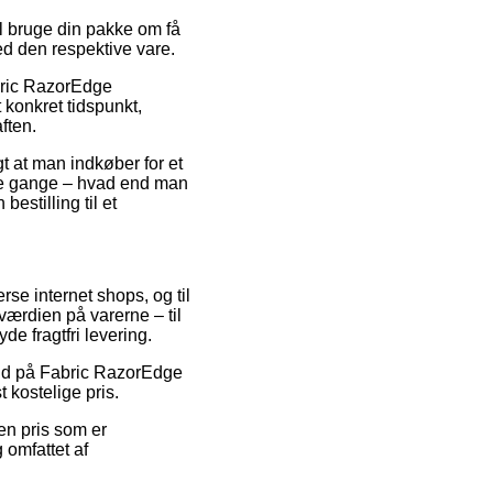
l bruge din pakke om få
ed den respektive vare.
abric RazorEdge
 konkret tidspunkt,
ften.
gt at man indkøber for et
nge gange – hvad end man
bestilling til et
se internet shops, og til
værdien på varerne – til
e fragtfri levering.
lbud på Fabric RazorEdge
 kostelige pris.
en pris som er
 omfattet af