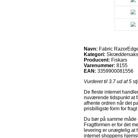
Navn:
Fabric RazorEdge 
Kategori:
Skræddersaks
Producent:
Fiskars
Varenummer:
8155
EAN:
3359900081556
Vurderet til
3.7
ud af 5 st
De fleste internet handle
nuværende tidspunkt at få
afhente ordren når det p
prisbilligste form for fr
Du bør på samme måde ove
Fragtformen er for det m
levering er unægtelig at h
internet shoppens hjems