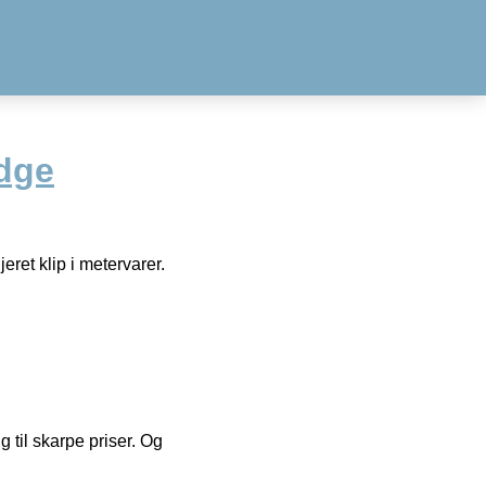
dge
eret klip i metervarer.
g til skarpe priser. Og