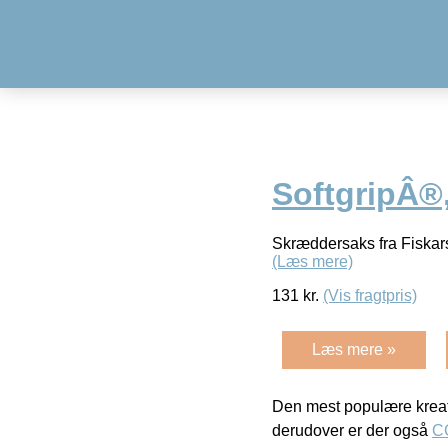
SoftgripÂ®,
Skræddersaks fra Fiskars 
(Læs mere)
131
kr.
(Vis fragtpris)
Læs mere »
Den mest populære kreat
derudover er der også
C