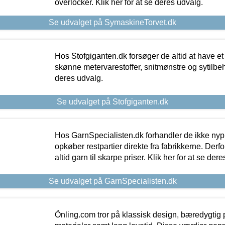
overlocker. Klik her for at se deres udvalg.
Se udvalget på SymaskineTorvet.dk
Hos Stofgiganten.dk forsøger de altid at have et
skønne metervarestoffer, snitmønstre og sytilbehø
deres udvalg.
Se udvalget på Stofgiganten.dk
Hos GarnSpecialisten.dk forhandler de ikke ny
opkøber restpartier direkte fra fabrikkerne. Derf
altid garn til skarpe priser. Klik her for at se der
Se udvalget på GarnSpecialisten.dk
Önling.com tror på klassisk design, bæredygtig p