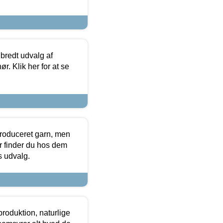
 bredt udvalg af
r. Klik her for at se
produceret garn, men
or finder du hos dem
es udvalg.
roduktion, naturlige