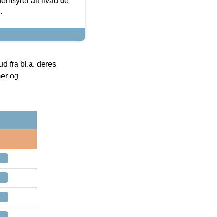
nemsyrer alt hvad de
.
 fra bl.a. deres
mer og