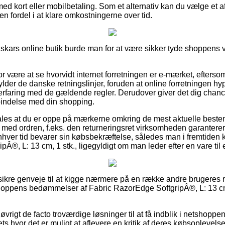
med kort eller mobilbetaling. Som et alternativ kan du vælge et a
r en fordel i at klare omkostningerne over tid.
Fiskars online butik burde man for at være sikker tyde shoppens vi
or være at se hvorvidt internet forretningen er e-mærket, efterso
ylder de danske retningslinjer, foruden at online forretningen h
rfaring med de gældende regler. Derudover giver det dig chance f
rbindelse med din shopping.
les at du er oppe på mærkerne omkring de mest aktuelle best
med ordren, f.eks. den returneringsret virksomheden garanterer
enhver tid bevarer sin købsbekræftelse, således man i fremtiden 
Â®, L: 13 cm, 1 stk., ligegyldigt om man leder efter en vare til 
 sikre genveje til at kigge nærmere på en række andre brugeres r
shoppens bedømmelser af Fabric RazorEdge SoftgripÂ®, L: 13 cm
øvrigt de facto troværdige løsninger til at få indblik i netshop
ts hvor det er muligt at aflevere en kritik af deres købsoplevelse,