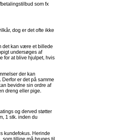
fbetalingstilbud som fx
lkår, dog er det ofte ikke
m det kan være et billede
yppigt undersøges af
or at blive hjulpet, hvis
emmelser der kan
. Derfor er det på samme
kan bevidne sin ordre af
en dreng eller pige.
atings og derved støtter
, 1 stk. inden du
pens kundefokus. Herinde
 som tillige må bruges til