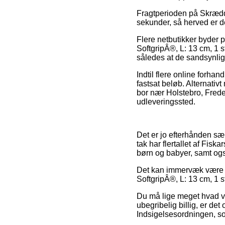
Fragtperioden på Skrædd
sekunder, så herved er de
Flere netbutikker byder 
SoftgripÂ®, L: 13 cm, 1 s
således at de sandsynlig
Indtil flere online forha
fastsat beløb. Alternati
bor nær Holstebro, Frederik
udleveringssted.
Det er jo efterhånden sær
tak har flertallet af Fis
børn og babyer, samt ogs
Det kan immervæk være pr
SoftgripÂ®, L: 13 cm, 1 s
Du må lige meget hvad væ
ubegribelig billig, er det
Indsigelsesordningen, so