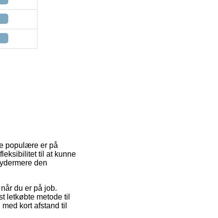
 de populære er på
ksibilitet til at kunne
e ydermere den
når du er på job.
t letkøbte metode til
 med kort afstand til