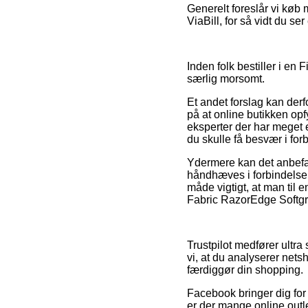
Generelt foreslår vi køb 
ViaBill, for så vidt du se
Inden folk bestiller i en 
særlig morsomt.
Et andet forslag kan derf
på at online butikken opf
eksperter der har meget e
du skulle få besvær i fo
Ydermere kan det anbefa
håndhæves i forbindelse 
måde vigtigt, at man til 
Fabric RazorEdge Softgrip
Trustpilot medfører ultra
vi, at du analyserer net
færdiggør din shopping.
Facebook bringer dig for 
er der mange online outle