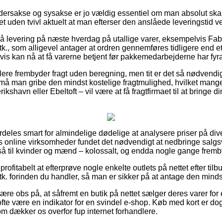
ersakse og sysakse er jo vældig essentiel om man absolut ska
t uden tvivl aktuelt at man efterser den anslåede leveringstid v
på levering på næste hverdag på utallige varer, eksempelvis F
tk., som alligevel antager at ordren gennemføres tidligere end et
vis kan nå at få varerne betjent før pakkemedarbejderne har fyra
ndlere frembyder fragt uden beregning, men tit er det så nødvendi
vt må man gribe den mindst kostelige fragtmulighed, hvilket ma
shavn eller Ebeltoft – vil være at få fragtfirmaet til at bringe din 
deles smart for almindelige dødelige at analysere priser på diver
kars online virksomheder fundet det nødvendigt at nedbringe salgs
å til kvinder og mænd – kolossalt, og endda nogle gange frembyd
ofitabelt at efterprøve nogle enkelte outlets på nettet efter ti
tk. forinden du handler, så man er sikker på at antage den mindst
re obs på, at såfremt en butik på nettet sælger deres varer for 
 ofte være en indikator for en svindel e-shop. Køb med kort er dog
m dækker os overfor fup internet forhandlere.