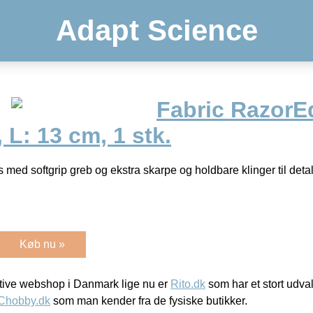
Adapt Science
Fabric RazorE
 L: 13 cm, 1 stk.
med softgrip greb og ekstra skarpe og holdbare klinger til detalj
Køb nu »
ive webshop i Danmark lige nu er
Rito.dk
som har et stort udval
Chobby.dk
som man kender fra de fysiske butikker.