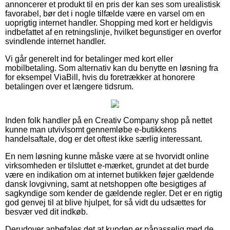
annoncerer et produkt til en pris der kan ses som urealistisk
favorabel, bør det i nogle tilfælde være en varsel om en
uoprigtig internet handler. Shopping med kort er heldigvis
indbefattet af en retningslinje, hvilket begunstiger en overfor
svindlende internet handler.
Vi går generelt ind for betalinger med kort eller
mobilbetaling. Som alternativ kan du benytte en løsning fra
for eksempel ViaBill, hvis du foretrækker at honorere
betalingen over et længere tidsrum.
Inden folk handler på en Creativ Company shop på nettet
kunne man utvivlsomt gennemløbe e-butikkens
handelsaftale, dog er det oftest ikke særlig interessant.
En nem løsning kunne måske være at se hvorvidt online
virksomheden er tilsluttet e-mærket, grundet at det burde
være en indikation om at internet butikken føjer gældende
dansk lovgivning, samt at netshoppen ofte besigtiges af
sagkyndige som kender de gældende regler. Det er en rigtig
god genvej til at blive hjulpet, for så vidt du udsættes for
besvær ved dit indkøb.
Derudover anbefales det at kunden er påpasselig med de