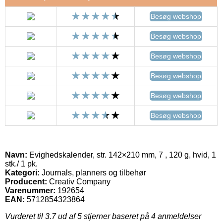
Besøg webshop
Besøg webshop
Besøg webshop
Besøg webshop
Besøg webshop
Besøg webshop
Navn:
Evighedskalender, str. 142×210 mm, 7 , 120 g, hvid, 1
stk./ 1 pk.
Kategori:
Journals, planners og tilbehør
Producent:
Creativ Company
Varenummer:
192654
EAN:
5712854323864
Vurderet til
3.7
ud af 5 stjerner baseret på
4
anmeldelser