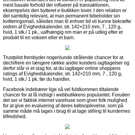
mest basale forhold der influerer på transaktionen,
eksempelvis den bytteret e-butikken lover. I den relation er
det samtidig relevant, at man permanent bibeholder sin
kvitteringsmail, således man til enhver tid vil kunne bekræfte
ordren af Evighedskalender, str. 142×210 mm, 7 , 120 g,
hvid, 1 stk./ 1 pk., uafhængig om man er på udkig efter et
produkt til en voksen eller et barn.
Trustpilot frembyder nogenlunde strålende chancer for at
dechifrere en længere række andre kunders iagttagelser og
derfor slår vi et slag for, at du iagttager online shoppens
ratings af Evighedskalender, str. 142×210 mm, 7 , 120 g,
hvid, 1 stk./ 1 pk. før du handler.
Facebook indebærer lige så vel fuldkommen tiltalende
chancer for at få indsigt i webbutikkens popularitet. Foruden
det ser vi faktisk internet varehuse som giver folk mulighed
for at give en evaluering af deres købsoplevelse, som på
samme måde må tages i brug til at tage stilling til kundernes
tilfredshed.