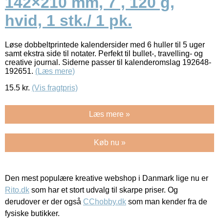
142×210 mm, 7 , 120 g,
hvid, 1 stk./ 1 pk.
Løse dobbeltprintede kalendersider med 6 huller til 5 uger
samt ekstra side til notater. Perfekt til bullet-, travelling- og
creative journal. Siderne passer til kalenderomslag 192648-
192651.
(Læs mere)
15.5
kr.
(Vis fragtpris)
Læs mere »
Køb nu »
Den mest populære kreative webshop i Danmark lige nu er
Rito.dk
som har et stort udvalg til skarpe priser. Og
derudover er der også
CChobby.dk
som man kender fra de
fysiske butikker.