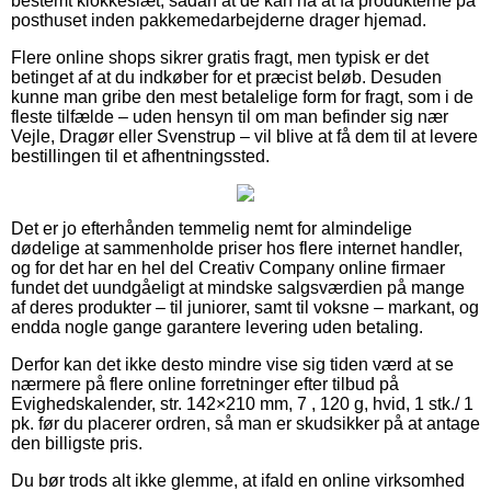
bestemt klokkeslæt, sådan at de kan nå at få produkterne på
posthuset inden pakkemedarbejderne drager hjemad.
Flere online shops sikrer gratis fragt, men typisk er det
betinget af at du indkøber for et præcist beløb. Desuden
kunne man gribe den mest betalelige form for fragt, som i de
fleste tilfælde – uden hensyn til om man befinder sig nær
Vejle, Dragør eller Svenstrup – vil blive at få dem til at levere
bestillingen til et afhentningssted.
Det er jo efterhånden temmelig nemt for almindelige
dødelige at sammenholde priser hos flere internet handler,
og for det har en hel del Creativ Company online firmaer
fundet det uundgåeligt at mindske salgsværdien på mange
af deres produkter – til juniorer, samt til voksne – markant, og
endda nogle gange garantere levering uden betaling.
Derfor kan det ikke desto mindre vise sig tiden værd at se
nærmere på flere online forretninger efter tilbud på
Evighedskalender, str. 142×210 mm, 7 , 120 g, hvid, 1 stk./ 1
pk. før du placerer ordren, så man er skudsikker på at antage
den billigste pris.
Du bør trods alt ikke glemme, at ifald en online virksomhed