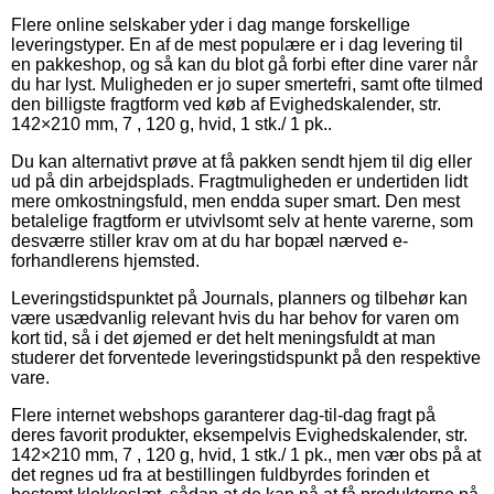
Flere online selskaber yder i dag mange forskellige
leveringstyper. En af de mest populære er i dag levering til
en pakkeshop, og så kan du blot gå forbi efter dine varer når
du har lyst. Muligheden er jo super smertefri, samt ofte tilmed
den billigste fragtform ved køb af Evighedskalender, str.
142×210 mm, 7 , 120 g, hvid, 1 stk./ 1 pk..
Du kan alternativt prøve at få pakken sendt hjem til dig eller
ud på din arbejdsplads. Fragtmuligheden er undertiden lidt
mere omkostningsfuld, men endda super smart. Den mest
betalelige fragtform er utvivlsomt selv at hente varerne, som
desværre stiller krav om at du har bopæl nærved e-
forhandlerens hjemsted.
Leveringstidspunktet på Journals, planners og tilbehør kan
være usædvanlig relevant hvis du har behov for varen om
kort tid, så i det øjemed er det helt meningsfuldt at man
studerer det forventede leveringstidspunkt på den respektive
vare.
Flere internet webshops garanterer dag-til-dag fragt på
deres favorit produkter, eksempelvis Evighedskalender, str.
142×210 mm, 7 , 120 g, hvid, 1 stk./ 1 pk., men vær obs på at
det regnes ud fra at bestillingen fuldbyrdes forinden et