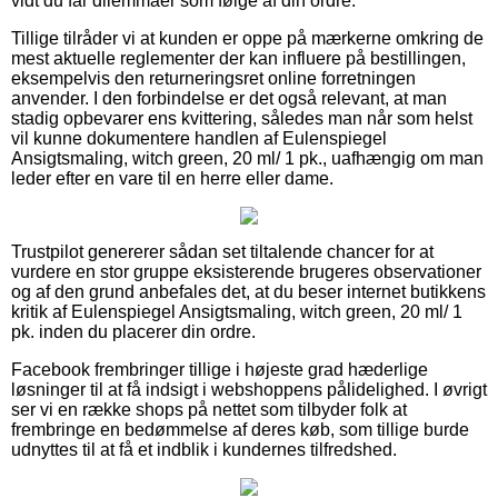
vidt du får dilemmaer som følge af din ordre.
Tillige tilråder vi at kunden er oppe på mærkerne omkring de
mest aktuelle reglementer der kan influere på bestillingen,
eksempelvis den returneringsret online forretningen
anvender. I den forbindelse er det også relevant, at man
stadig opbevarer ens kvittering, således man når som helst
vil kunne dokumentere handlen af Eulenspiegel
Ansigtsmaling, witch green, 20 ml/ 1 pk., uafhængig om man
leder efter en vare til en herre eller dame.
Trustpilot genererer sådan set tiltalende chancer for at
vurdere en stor gruppe eksisterende brugeres observationer
og af den grund anbefales det, at du beser internet butikkens
kritik af Eulenspiegel Ansigtsmaling, witch green, 20 ml/ 1
pk. inden du placerer din ordre.
Facebook frembringer tillige i højeste grad hæderlige
løsninger til at få indsigt i webshoppens pålidelighed. I øvrigt
ser vi en række shops på nettet som tilbyder folk at
frembringe en bedømmelse af deres køb, som tillige burde
udnyttes til at få et indblik i kundernes tilfredshed.