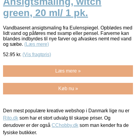
Ansigtsmaling, witch
green, 20 ml/ 1 pk.
Vandbaseret ansigtsmaling fra Eulenspiegel. Opblødes med
lidt vand og påføres med svamp eller pensel. Farverne kan
blandes indbyrdes til nye farver og afvaskes nemt med vand
og sæbe.
(Læs mere)
52.95
kr.
(Vis fragtpris)
Læs mere »
Køb nu »
Den mest populære kreative webshop i Danmark lige nu er
Rito.dk
som har et stort udvalg til skarpe priser. Og
derudover er der også
CChobby.dk
som man kender fra de
fysiske butikker.