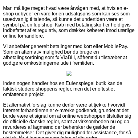
Man må lige meget hvad være årvågen med, at hvis en e-
shop udbyder en vare for en udsalgspris som kan ses som
usædvanlig tiltalende, så kunne det undertiden være et
symbol på en fup shop. Køb med betalingskort er heldigvis
indbefattet af et regulativ, som dækker køberen imod uærlige
online forhandlere.
Vi anbefaler generelt betalinger med kort eller MobilePay.
Som en alternativ mulighed bør du bruge en
afbetalingsordning som fx ViaBill, såfremt du tilstræber at
godtgøre omkostningerne ude i fremtiden.
Inden nogen handler hos en Eulenspiegel butik kan de
faktisk studere shoppens regler, men det er oftest et
omfattende projekt.
Et alternativt forslag kunne derfor være at tjekke hvorvidt
internet forhandleren er e-mærke godkendt, grundet at det
burde være et signal om at online webshoppen tilslutter sig
de officielle danske regler, samt at virksomheden nu og da
revurderes af fagmænd der behersker de gældende
bestemmelser. Det giver dig mulighed for assistance, for så