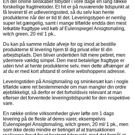
En del online selskaber tilbyder i vore dage en lang række
forskellige fragtmetoder. Et hit er på nuværende tidspunkt at
få leveret til et udleveringssted, så du selv kan hente
produkterne når der er tid til det. Leveringstypen er nemlig
super let gængelig, samt i mange tilfælde endda den mest
letkøbte fragttype ved køb af Eulenspiegel Ansigtsmaling,
witch green, 20 ml/ 1 pk..
Du kan på samme måde afveje for og imod at bestille
produkterne til levering hjem til dig privat eller til din
arbejdsplads. Den bliver undertiden lidt mere pebret, men
ydermere vældig simpel. Den mest betalelige fragttype er
uden tvivl at hente produkterne selv, men dette afhænger af
at du er med kort afstand til online webshoppens adresse.
Leveringstiden på Ansigtsmaling og sminkesæt kan i nogle
tilfælde være ret bestemmende om man mangler din ordre
øjeblikkeligt, så derfor er det forholdsvis relevant at man
efterser det forventede leveringstidspunkt for den respektive
vare.
En række online virksomheder giver løfte om 1 dags
levering på de fleste af deres varer, eksempelvis
Eulenspiegel Ansigtsmaling, witch green, 20 ml/ 1 pk., men
som ikke desto mindre er betinget af at transaktionen