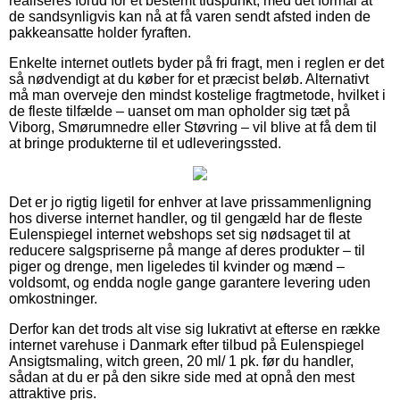
realiseres forud for et bestemt tidspunkt, med det formål at
de sandsynligvis kan nå at få varen sendt afsted inden de
pakkeansatte holder fyraften.
Enkelte internet outlets byder på fri fragt, men i reglen er det
så nødvendigt at du køber for et præcist beløb. Alternativt
må man overveje den mindst kostelige fragtmetode, hvilket i
de fleste tilfælde – uanset om man opholder sig tæt på
Viborg, Smørumnedre eller Støvring – vil blive at få dem til
at bringe produkterne til et udleveringssted.
Det er jo rigtig ligetil for enhver at lave prissammenligning
hos diverse internet handler, og til gengæld har de fleste
Eulenspiegel internet webshops set sig nødsaget til at
reducere salgspriserne på mange af deres produkter – til
piger og drenge, men ligeledes til kvinder og mænd –
voldsomt, og endda nogle gange garantere levering uden
omkostninger.
Derfor kan det trods alt vise sig lukrativt at efterse en række
internet varehuse i Danmark efter tilbud på Eulenspiegel
Ansigtsmaling, witch green, 20 ml/ 1 pk. før du handler,
sådan at du er på den sikre side med at opnå den mest
attraktive pris.