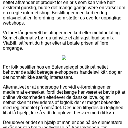
nettet afhænder et produkt for en pris som kan virke helt
ekstremt gunstig, burde det mange gange være en varsel om
en uægte internet shop. Bestillinger med kort er dog
omfavnet af en forordning, som støtter os overfor uoprigtige
webshops.
Vi foreslår generelt betalinger med kort eller mobilbetaling.
Som et alternativ bør du udnytte et afdragstilbud som fx
ViaBill, såfremt du higer efter at betale prisen af flere
omgange.
Før folk bestiller hos en Eulenspiegel butik på nettet
behøver de altid betragte e-shoppens handelsvilkår, dog er
det normalt ikke særlig interessant.
Alternativet er at undersøge hvorvidt e-forretningen er
medlem af e-mærket, fordi det længe har været et bevis på at
online virksomheden efterlever de danske love, og at
netbutikken tit revurderes af fagfolk der er meget bekendte
med reglementet på området. Desuden tilbydes du lejlighed
til at få hjælp, for så vidt du oplever besvær med dit køb.
Derudover er det en hjælp at man er obs på de elementære
vilkår der kan have indflydelse på transaktionen, for