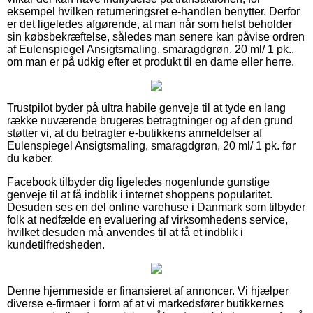
eksempel hvilken returneringsret e-handlen benytter. Derfor
er det ligeledes afgørende, at man når som helst beholder
sin købsbekræftelse, således man senere kan påvise ordren
af Eulenspiegel Ansigtsmaling, smaragdgrøn, 20 ml/ 1 pk.,
om man er på udkig efter et produkt til en dame eller herre.
Trustpilot byder på ultra habile genveje til at tyde en lang
række nuværende brugeres betragtninger og af den grund
støtter vi, at du betragter e-butikkens anmeldelser af
Eulenspiegel Ansigtsmaling, smaragdgrøn, 20 ml/ 1 pk. før
du køber.
Facebook tilbyder dig ligeledes nogenlunde gunstige
genveje til at få indblik i internet shoppens popularitet.
Desuden ses en del online varehuse i Danmark som tilbyder
folk at nedfælde en evaluering af virksomhedens service,
hvilket desuden må anvendes til at få et indblik i
kundetilfredsheden.
Denne hjemmeside er finansieret af annoncer. Vi hjælper
diverse e-firmaer i form af at vi markedsfører butikkernes