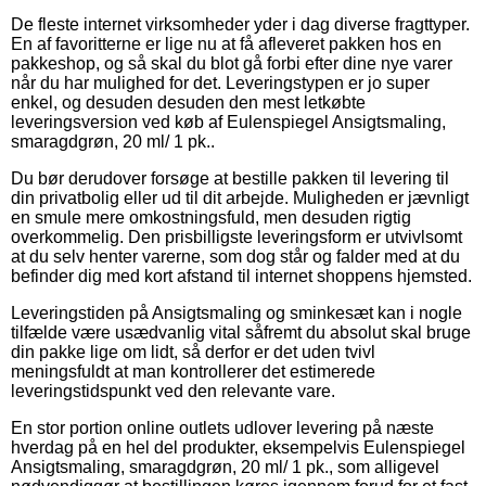
De fleste internet virksomheder yder i dag diverse fragttyper.
En af favoritterne er lige nu at få afleveret pakken hos en
pakkeshop, og så skal du blot gå forbi efter dine nye varer
når du har mulighed for det. Leveringstypen er jo super
enkel, og desuden desuden den mest letkøbte
leveringsversion ved køb af Eulenspiegel Ansigtsmaling,
smaragdgrøn, 20 ml/ 1 pk..
Du bør derudover forsøge at bestille pakken til levering til
din privatbolig eller ud til dit arbejde. Muligheden er jævnligt
en smule mere omkostningsfuld, men desuden rigtig
overkommelig. Den prisbilligste leveringsform er utvivlsomt
at du selv henter varerne, som dog står og falder med at du
befinder dig med kort afstand til internet shoppens hjemsted.
Leveringstiden på Ansigtsmaling og sminkesæt kan i nogle
tilfælde være usædvanlig vital såfremt du absolut skal bruge
din pakke lige om lidt, så derfor er det uden tvivl
meningsfuldt at man kontrollerer det estimerede
leveringstidspunkt ved den relevante vare.
En stor portion online outlets udlover levering på næste
hverdag på en hel del produkter, eksempelvis Eulenspiegel
Ansigtsmaling, smaragdgrøn, 20 ml/ 1 pk., som alligevel