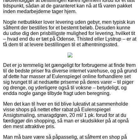
nødvendiggør at bestillingen køres igennem forud for et fast
tidspunkt, sådan at de garanteret kan nå at få varen pakket
inden medarbejderne tager hjem.
Nogle netbutikker lover levering uden gebyr, men typisk kun
såfremt der bestilles for et bestemt beløb. Desuden kunne
du udse dig den prisbilligste mulighed for levering, hvilket tit
– hvad end du er tæt på Odense, Thisted eller Lystrup – er at
få dem til at levere bestillingen til et afhentningssted.
Det er jo temmelig let gængeligt for forbrugerne at finde frem
til de bedste priser fra diverse internet varehuse, og på grund
af dette har masser af Eulenspiegel online forhandlere set
sig tvunget til at nedsætte priserne på deres varer – til piger
og drenge, og yderligere også til voksne – betydeligt, og
endda nogle gange tilbyde fragt uden beregning.
Men det kan til hver en tid blive lukrativt at sammenholde
visse shops på nettet efter rabat på Eulenspiegel
Ansigtsmaling, smaragdgrøn, 20 ml/ 1 pk. forud for at du
færdiggør din shopping, så man er skudsikker på at opnå
den mest attraktive pris.
Man må bare være så påpasselig, at såfremt en shop på