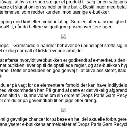
åvagt, at hvis en shop sælger et produkt til salg for en salgspri
være et signal om en svindel online butik. Bestillinger med betali
temmelse, som redder kunden imod uærlige e-butikker.
opping med kort eller mobilbetaling. Som en alternativ mulighe
iaBill, når du hellere vil godtgøre prisen over flere uger.
 Drops – Garnstudio e-handler behøver de i princippet sætte sig
et er dog normalt et tidskrævende arbejde.
at efterse hvorvidt webbutikken er godkendt af e-mærket, siden d
rnet butikken lever op til de opstillede regler, og at e-butikken hyp
jerne. Dette er desuden en god genvej til at blive assisteret, ifald
.
 du er på vagt for de elementære forhold der kan have indflydel
hed virksomheden har. På grund af dette er det virkelig afgøren
å man altid vil kunne vidne om sin ordre af Drops Paris Garn Re
l om du er på gaveindkøb til en pige eller dreng.
entlig gavnlige chancer for at bese en hel del aktuelle forbruge
 analyserer e-butikkens anmeldelser af Drops Paris Garn Recy