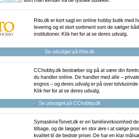
Chobby.dk
som man kender fra de fysiske butikker.
Rito.dk er kort sagt en online hobby butik med h
levering og et stort sortiment som de sælger både
institutioner. Klik her for at se deres udvalg.
Se udvalget på Rito.dk
CChobby.dk bestræber sig på at være din foretr
du handler online. De handler med alle – private,
engros – og deres udvalg er på over tolvtusinde 
Klik her for at se deres udvalg.
Se udvalget på CChobby.dk
SymaskineTorvet.dk er en familievirksomhed der
tilbage, og de lægger en stor ære i at sælge pro
kvalitet til de bedste priser. De har en klar mål