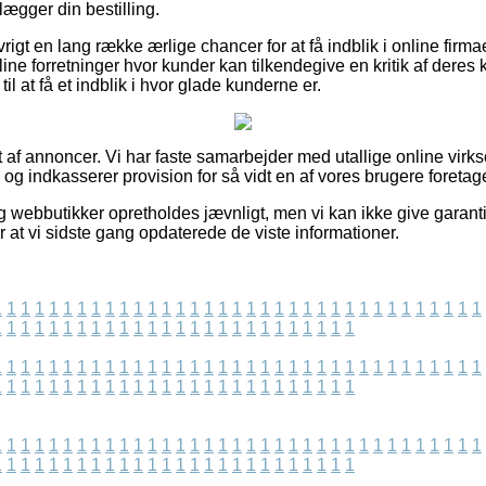
lægger din bestilling.
igt en lang række ærlige chancer for at få indblik i online firm
line forretninger hvor kunder kan tilkendegive en kritik af dere
 at få et indblik i hvor glade kunderne er.
 af annoncer. Vi har faste samarbejder med utallige online virks
, og indkasserer provision for så vidt en af vores brugere foretag
 webbutikker opretholdes jævnligt, men vi kan ikke give garanti
 at vi sidste gang opdaterede de viste informationer.
1
1
1
1
1
1
1
1
1
1
1
1
1
1
1
1
1
1
1
1
1
1
1
1
1
1
1
1
1
1
1
1
1
1
1
1
1
1
1
1
1
1
1
1
1
1
1
1
1
1
1
1
1
1
1
1
1
1
1
1
1
1
1
1
1
1
1
1
1
1
1
1
1
1
1
1
1
1
1
1
1
1
1
1
1
1
1
1
1
1
1
1
1
1
1
1
1
1
1
1
1
1
1
1
1
1
1
1
1
1
1
1
1
1
1
1
1
1
1
1
1
1
1
1
1
1
1
1
1
1
1
1
1
1
1
1
1
1
1
1
1
1
1
1
1
1
1
1
1
1
1
1
1
1
1
1
1
1
1
1
1
1
1
1
1
1
1
1
1
1
1
1
1
1
1
1
1
1
1
1
1
1
1