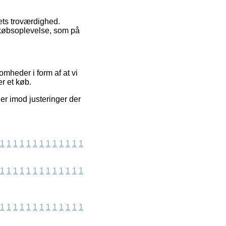
aets troværdighed.
s købsoplevelse, som på
omheder i form af at vi
er et køb.
er imod justeringer der
1
1
1
1
1
1
1
1
1
1
1
1
1
1
1
1
1
1
1
1
1
1
1
1
1
1
1
1
1
1
1
1
1
1
1
1
1
1
1