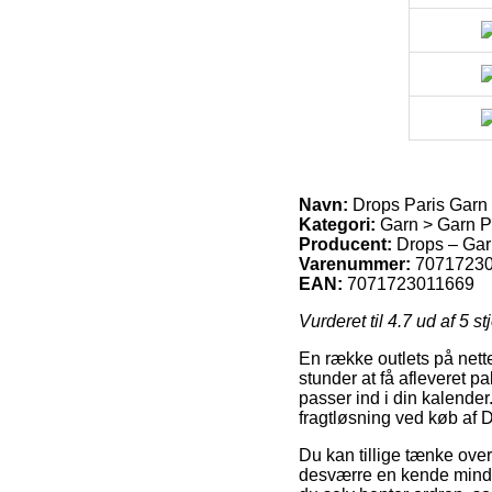
Navn:
Drops Paris Garn
Kategori:
Garn > Garn P
Producent:
Drops – Gar
Varenummer:
7071723
EAN:
7071723011669
Vurderet til
4.7
ud af 5 st
En række outlets på nette
stunder at få afleveret p
passer ind i din kalender
fragtløsning ved køb af
Du kan tillige tænke over 
desværre en kende mindre 