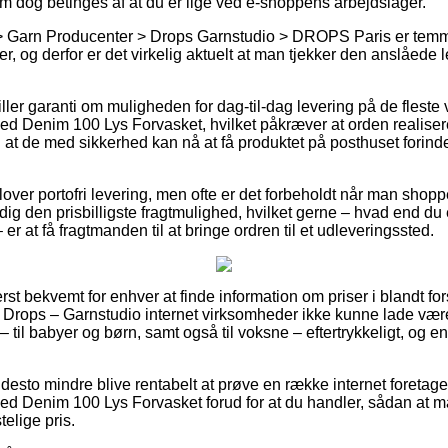
om dog betinges af at du er lige ved e-shoppens arbejdslager.
> Garn Producenter > Drops Garnstudio > DROPS Paris er temme
r, og derfor er det virkelig aktuelt at man tjekker den anslåede 
iller garanti om muligheden for dag-til-dag levering på de fles
d Denim 100 Lys Forvasket, hvilket påkræver at orden realisere
 at de med sikkerhed kan nå at få produktet på posthuset forinde
over portofri levering, men ofte er det forbeholdt når man shoppe
ig den prisbilligste fragtmulighed, hvilket gerne – hvad end du 
er at få fragtmanden til at bringe ordren til et udleveringssted.
rst bekvemt for enhver at finde information om priser i blandt for
 af Drops – Garnstudio internet virksomheder ikke kunne lade væ
 til babyer og børn, samt også til voksne – eftertrykkeligt, og 
desto mindre blive rentabelt at prøve en række internet foretage
d Denim 100 Lys Forvasket forud for at du handler, sådan at man 
telige pris.