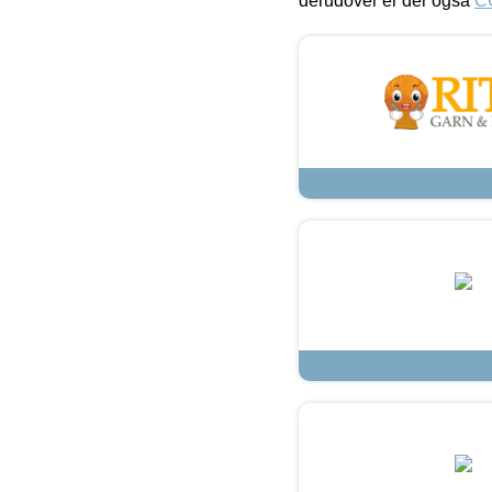
derudover er der også
C