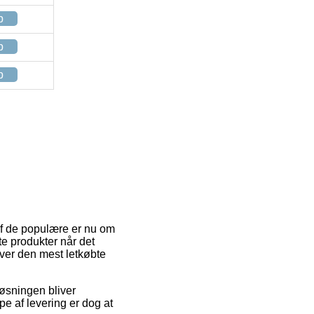
p
p
p
 af de populære er nu om
te produkter når det
over den mest letkøbte
 Løsningen bliver
pe af levering er dog at