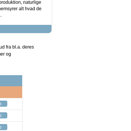
roduktion, naturlige
nemsyrer alt hvad de
.
 fra bl.a. deres
mer og
p
p
p