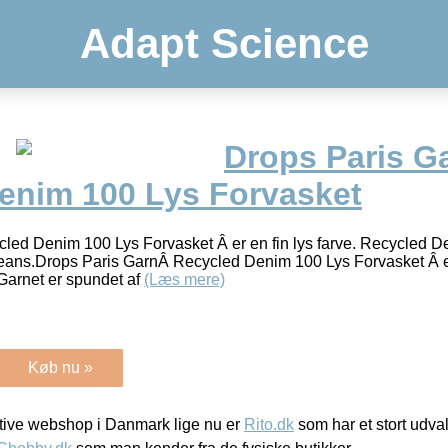
Adapt Science
Drops Paris G
enim 100 Lys Forvasket
ed Denim 100 Lys Forvasket Â er en fin lys farve. Recycled De
Jeans.Drops Paris GarnÂ Recycled Denim 100 Lys Forvasket Â e
Garnet er spundet af
(Læs mere)
Køb nu »
ive webshop i Danmark lige nu er
Rito.dk
som har et stort udval