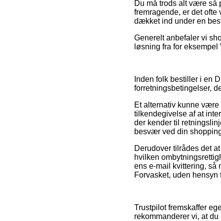
Du må trods alt være så p
fremragende, er det ofte 
dækket ind under en bes
Generelt anbefaler vi sh
løsning fra for eksempel V
Inden folk bestiller i en
forretningsbetingelser, d
Et alternativ kunne være 
tilkendegivelse af at inte
der kender til retningslin
besvær ved din shopping
Derudover tilrådes det at
hvilken ombytningsrettig
ens e-mail kvittering, s
Forvasket, uden hensyn ti
Trustpilot fremskaffer eg
rekommanderer vi, at du