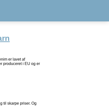
arn
nim er lavet af
r produceret i EU og er
g til skarpe priser. Og