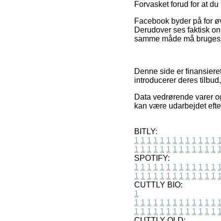
Forvasket forud for at du 
Facebook byder på for øvr
Derudover ses faktisk on
samme måde må bruges til
Denne side er finansieret
introducerer deres tilbud
Data vedrørende varer og
kan være udarbejdet efter
BITLY:
1
1
1
1
1
1
1
1
1
1
1
1
1
1
1
1
1
1
1
1
1
1
1
1
1
1
SPOTIFY:
1
1
1
1
1
1
1
1
1
1
1
1
1
1
1
1
1
1
1
1
1
1
1
1
1
1
CUTTLY BIO:
1
1
1
1
1
1
1
1
1
1
1
1
1
1
1
1
1
1
1
1
1
1
1
1
1
1
1
CUTTLY OLD: