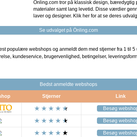
Önling.com tror på klassisk design, bæredygtig p
materialer samt lang levetid. Disse værdier gen
laver og designer. Klik her for at se deres udvalg
Se udvalget på Önling.com
t populære webshops og anmeldt dem med stjerner fra 1 til 5 ud
rrelse, kundeservice, brugervenlighed, betingelser, leveringsfor
Bedst anmeldte webshops
shop
Stjerner
Link
Besøg websho
Besøg websho
Besøg websho