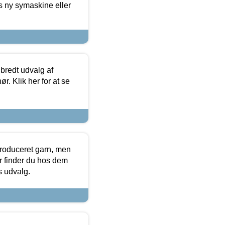
s ny symaskine eller
 bredt udvalg af
r. Klik her for at se
produceret garn, men
or finder du hos dem
es udvalg.