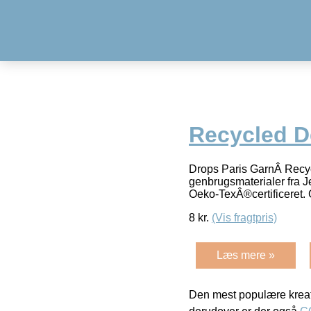
Recycled D
Drops Paris GarnÂ Recycl
genbrugsmaterialer fra 
Oeko-TexÂ®certificeret. 
8
kr.
(Vis fragtpris)
Læs mere »
Den mest populære kreat