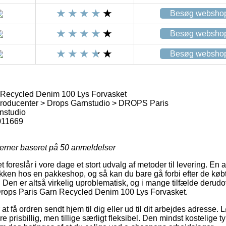
Besøg websho
Besøg websho
Besøg websho
 Recycled Denim 100 Lys Forvasket
roducenter > Drops Garnstudio > DROPS Paris
nstudio
011669
jerner baseret på
50
anmeldelser
t foreslår i vore dage et stort udvalg af metoder til levering. En
akken hos en pakkeshop, og så kan du bare gå forbi efter de køb
. Den er altså virkelig uproblematisk, og i mange tilfælde derud
 Drops Paris Garn Recycled Denim 100 Lys Forvasket.
at få ordren sendt hjem til dig eller ud til dit arbejdes adresse.
prisbillig, men tillige særligt fleksibel. Den mindst kostelige ty