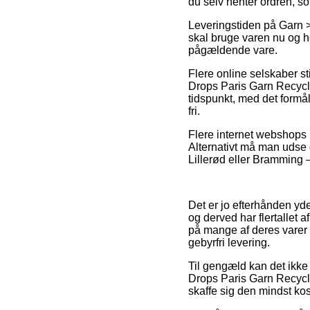
du selv henter ordren, s
Leveringstiden på Garn 
skal bruge varen nu og he
pågældende vare.
Flere online selskaber st
Drops Paris Garn Recycle
tidspunkt, med det formål
fri.
Flere internet webshops l
Alternativt må man udse d
Lillerød eller Bramming – 
Det er jo efterhånden yde
og derved har flertallet
på mange af deres varer –
gebyrfri levering.
Til gengæld kan det ikke 
Drops Paris Garn Recycle
skaffe sig den mindst kos