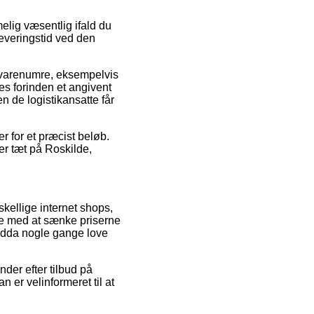
lig væsentlig ifald du
leveringstid ved den
te varenumre, eksempelvis
s forinden et angivent
n de logistikansatte får
r for et præcist beløb.
er tæt på Roskilde,
skellige internet shops,
re med at sænke priserne
endda nogle gange love
nder efter tilbud på
er velinformeret til at