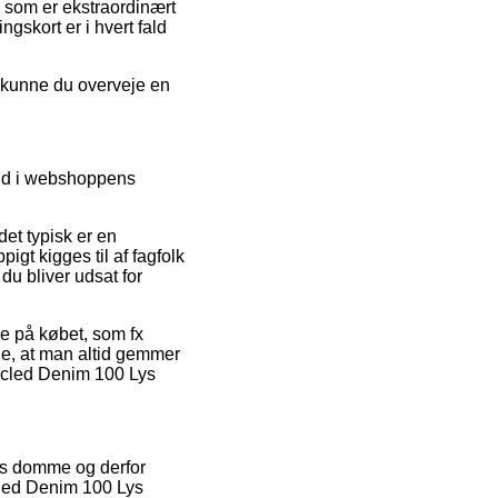
s som er ekstraordinært
ngskort er i hvert fald
d kunne du overveje en
 ind i webshoppens
et typisk er en
pigt kigges til af fagfolk
 du bliver udsat for
se på købet, som fx
de, at man altid gemmer
cycled Denim 100 Lys
res domme og derfor
cled Denim 100 Lys