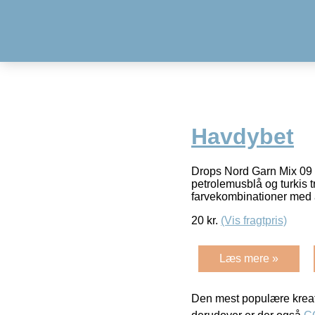
Havdybet
Drops Nord Garn Mix 09 
petrolemusblå og turkis t
farvekombinationer med a
20
kr.
(Vis fragtpris)
Læs mere »
Den mest populære kreat