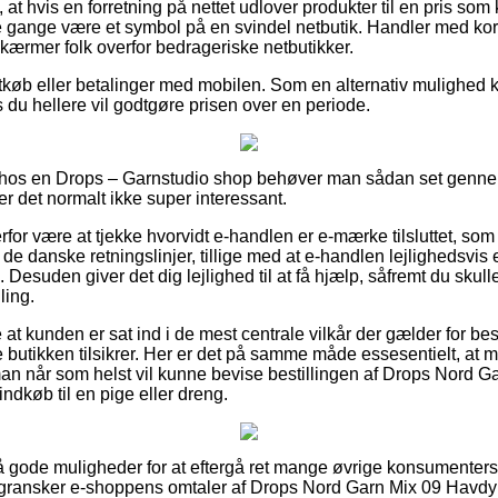
at hvis en forretning på nettet udlover produkter til en pris som
 gange være et symbol på en svindel netbutik. Handler med kort e
skærmer folk overfor bedrageriske netbutikker.
rtkøb eller betalinger med mobilen. Som en alternativ mulighed k
is du hellere vil godtgøre prisen over en periode.
ller hos en Drops – Garnstudio shop behøver man sådan set ge
r det normalt ikke super interessant.
or være at tjekke hvorvidt e-handlen er e-mærke tilsluttet, som 
 de danske retningslinjer, tillige med at e-handlen lejlighedsvis
 Desuden giver det dig lejlighed til at få hjælp, såfremt du skull
ling.
e at kunden er sat ind i de mest centrale vilkår der gælder for bes
ne butikken tilsikrer. Her er det på samme måde essesentielt, at 
man når som helst vil kunne bevise bestillingen af Drops Nord 
ndkøb til en pige eller dreng.
så gode muligheder for at eftergå ret mange øvrige konsumenters 
u gransker e-shoppens omtaler af Drops Nord Garn Mix 09 Havdy