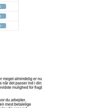
p
p
p
r meget almindelig er nu
 når det passer ind i din
vidste mulighed for fragt
vor du arbejder.
Den mest betalelige