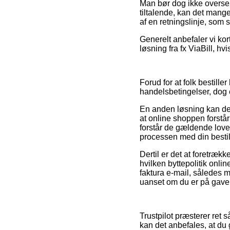
Man bør dog ikke overse, 
tiltalende, kan det mange
af en retningslinje, som 
Generelt anbefaler vi ko
løsning fra fx ViaBill, hv
Forud for at folk besti
handelsbetingelser, dog e
En anden løsning kan derf
at online shoppen forstår
forstår de gældende love.
processen med din bestil
Dertil er det at foretrækk
hvilken byttepolitik onli
faktura e-mail, således 
uanset om du er på gavei
Trustpilot præsterer ret 
kan det anbefales, at d