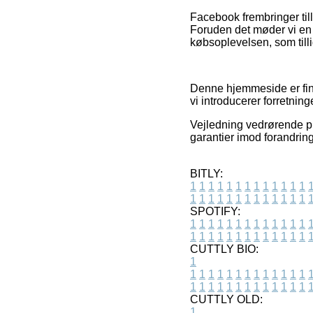
Facebook frembringer til
Foruden det møder vi en 
købsoplevelsen, som tilli
Denne hjemmeside er fin
vi introducerer forretnin
Vejledning vedrørende pro
garantier imod forandring
BITLY:
1
1
1
1
1
1
1
1
1
1
1
1
1
1
1
1
1
1
1
1
1
1
1
1
1
1
SPOTIFY:
1
1
1
1
1
1
1
1
1
1
1
1
1
1
1
1
1
1
1
1
1
1
1
1
1
1
CUTTLY BIO:
1
1
1
1
1
1
1
1
1
1
1
1
1
1
1
1
1
1
1
1
1
1
1
1
1
1
1
CUTTLY OLD:
1