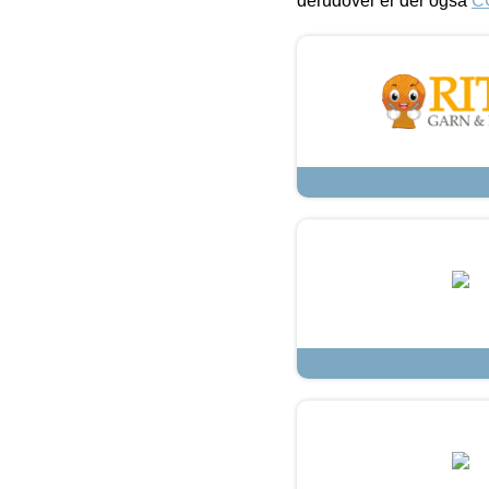
derudover er der også
C