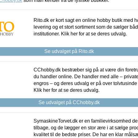
Chobby.dk
som man kender fra de fysiske butikker.
Rito.dk er kort sagt en online hobby butik med h
levering og et stort sortiment som de sælger både
institutioner. Klik her for at se deres udvalg.
Se udvalget på Rito.dk
CChobby.dk bestræber sig på at være din foretr
du handler online. De handler med alle – private,
engros – og deres udvalg er på over tolvtusinde 
Klik her for at se deres udvalg.
Se udvalget på CChobby.dk
SymaskineTorvet.dk er en familievirksomhed der
tilbage, og de lægger en stor ære i at sælge pro
kvalitet til de bedste priser. De har en klar mål