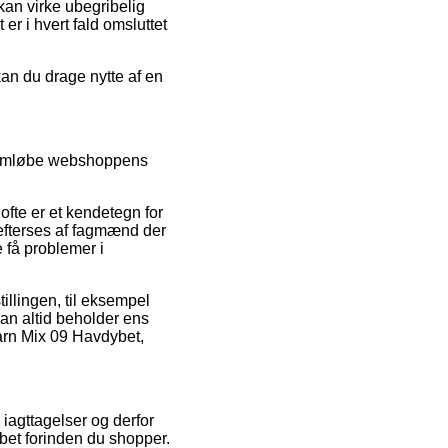
 kan virke ubegribelig
r i hvert fald omsluttet
an du drage nytte af en
nnemløbe webshoppens
ofte er et kendetegn for
 efterses af fagmænd der
e få problemer i
tillingen, til eksempel
man altid beholder ens
Garn Mix 09 Havdybet,
iagttagelser og derfor
bet forinden du shopper.