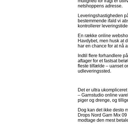
mulighed for fragt er utv
netshoppens adresse.
Leveringshastigheden på
bestemmende ifald vi abso
kontrollerer leveringstid
En række online webshop
Havdybet, men husk at de
har en chance for at nå a
Indtil flere forhandlere p
aftager for et fastsat be
fleste tilfælde – uanset o
udleveringssted.
Det er ultra ukomplicere
– Garnstudio online vareh
piger og drenge, og till
Dog kan det ikke desto mi
Drops Nord Garn Mix 09 H
modtage den mest betalel