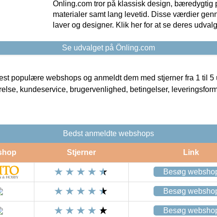
Önling.com tror på klassisk design, bæredygtig p
materialer samt lang levetid. Disse værdier gen
laver og designer. Klik her for at se deres udvalg
Se udvalget på Önling.com
t populære webshops og anmeldt dem med stjerner fra 1 til 5 ud
rrelse, kundeservice, brugervenlighed, betingelser, leveringsfor
Bedst anmeldte webshops
shop
Stjerner
Link
Besøg websho
Besøg websho
Besøg websho