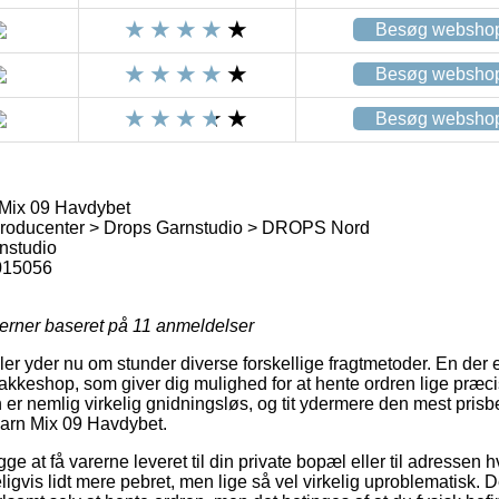
Besøg websho
Besøg websho
Besøg websho
Mix 09 Havdybet
roducenter > Drops Garnstudio > DROPS Nord
nstudio
015056
jerner baseret på
11
anmeldelser
 yder nu om stunder diverse forskellige fragtmetoder. En der e
akkeshop, som giver dig mulighed for at hente ordren lige præcis
er nemlig virkelig gnidningsløs, og tit ydermere den mest prisbe
arn Mix 09 Havdybet.
e at få varerne leveret til din private bopæl eller til adressen h
gvis lidt mere pebret, men lige så vel virkelig uproblematisk. 