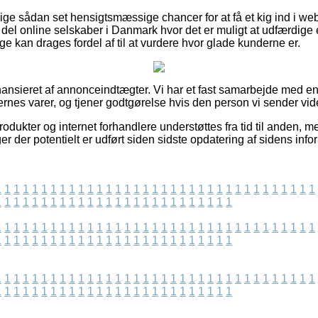
lige sådan set hensigtsmæssige chancer for at få et kig ind i 
del online selskaber i Danmark hvor det er muligt at udfærdig
ge kan drages fordel af til at vurdere hvor glade kunderne er.
ansieret af annonceindtægter. Vi har et fast samarbejde med 
gernes varer, og tjener godtgørelse hvis den person vi sender vi
dukter og internet forhandlere understøttes fra tid til anden, m
er der potentielt er udført siden sidste opdatering af sidens info
1
1
1
1
1
1
1
1
1
1
1
1
1
1
1
1
1
1
1
1
1
1
1
1
1
1
1
1
1
1
1
1
1
1
1
1
1
1
1
1
1
1
1
1
1
1
1
1
1
1
1
1
1
1
1
1
1
1
1
1
1
1
1
1
1
1
1
1
1
1
1
1
1
1
1
1
1
1
1
1
1
1
1
1
1
1
1
1
1
1
1
1
1
1
1
1
1
1
1
1
1
1
1
1
1
1
1
1
1
1
1
1
1
1
1
1
1
1
1
1
1
1
1
1
1
1
1
1
1
1
1
1
1
1
1
1
1
1
1
1
1
1
1
1
1
1
1
1
1
1
1
1
1
1
1
1
1
1
1
1
1
1
1
1
1
1
1
1
1
1
1
1
1
1
1
1
1
1
1
1
1
1
1