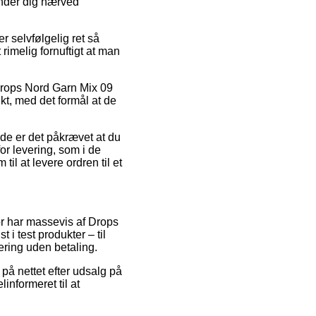
finder dig nærved
selvfølgelig ret så
rimelig fornuftigt at man
Drops Nord Garn Mix 09
kt, med det formål at de
ælde er det påkrævet at du
or levering, som i de
il at levere ordren til et
or har massevis af Drops
 i test produkter – til
ering uden betaling.
 på nettet efter udsalg på
nformeret til at