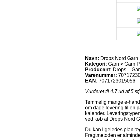
Navn:
Drops Nord Garn 
Kategori:
Garn > Garn P
Producent:
Drops – Gar
Varenummer:
7071723
EAN:
7071723015056
Vurderet til
4.7
ud af 5 st
Temmelig mange e-handler
om dage levering til en p
kalender. Leveringstypen 
ved køb af Drops Nord G
Du kan ligeledes planlægg
Fragtmetoden er almindeli