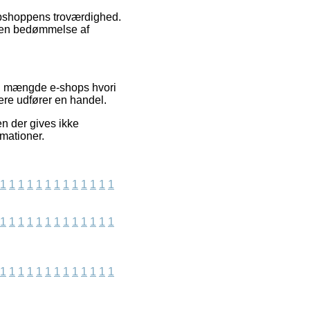
webshoppens troværdighed.
e en bedømmelse af
en mængde e-shops hvori
dere udfører en handel.
en der gives ikke
rmationer.
1
1
1
1
1
1
1
1
1
1
1
1
1
1
1
1
1
1
1
1
1
1
1
1
1
1
1
1
1
1
1
1
1
1
1
1
1
1
1