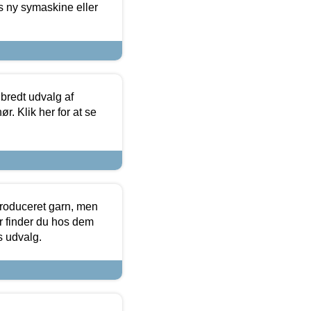
s ny symaskine eller
 bredt udvalg af
r. Klik her for at se
produceret garn, men
or finder du hos dem
es udvalg.