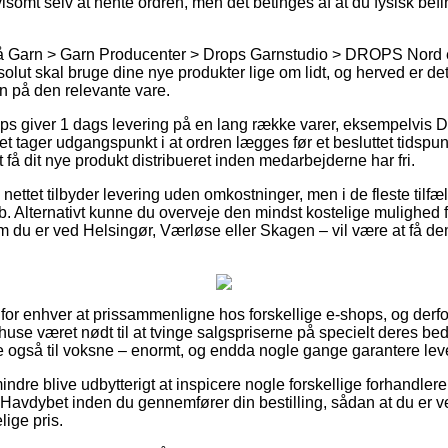
ivlsomt selv at hente ordren, men det betinges af at du fysisk be
 Garn > Garn Producenter > Drops Garnstudio > DROPS Nord er 
lut skal bruge dine nye produkter lige om lidt, og herved er det 
en på den relevante vare.
s giver 1 dags levering på en lang række varer, eksempelvis 
t tager udgangspunkt i at ordren lægges før et besluttet tidspun
t få dit nye produkt distribueret inden medarbejderne har fri.
å nettet tilbyder levering uden omkostninger, men i de fleste tilf
løb. Alternativt kunne du overveje den mindst kostelige mulighed f
m du er ved Helsingør, Værløse eller Skagen – vil være at få dem t
t for enhver at prissammenligne hos forskellige e-shops, og derf
use været nødt til at tvinge salgspriserne på specielt deres bedst
ige også til voksne – enormt, og endda nogle gange garantere lev
ndre blive udbytterigt at inspicere nogle forskellige forhandlere
avdybet inden du gennemfører din bestilling, sådan at du er veli
ige pris.