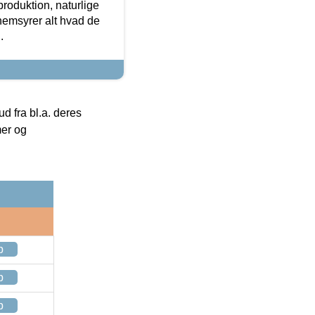
roduktion, naturlige
nemsyrer alt hvad de
.
 fra bl.a. deres
mer og
p
p
p