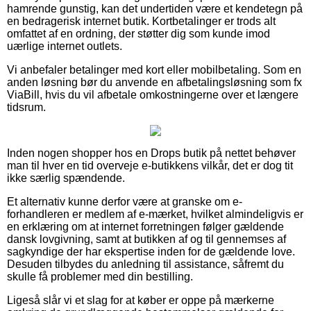
hamrende gunstig, kan det undertiden være et kendetegn på
en bedragerisk internet butik. Kortbetalinger er trods alt
omfattet af en ordning, der støtter dig som kunde imod
uærlige internet outlets.
Vi anbefaler betalinger med kort eller mobilbetaling. Som en
anden løsning bør du anvende en afbetalingsløsning som fx
ViaBill, hvis du vil afbetale omkostningerne over et længere
tidsrum.
Inden nogen shopper hos en Drops butik på nettet behøver
man til hver en tid overveje e-butikkens vilkår, det er dog tit
ikke særlig spændende.
Et alternativ kunne derfor være at granske om e-
forhandleren er medlem af e-mærket, hvilket almindeligvis er
en erklæring om at internet forretningen følger gældende
dansk lovgivning, samt at butikken af og til gennemses af
sagkyndige der har ekspertise inden for de gældende love.
Desuden tilbydes du anledning til assistance, såfremt du
skulle få problemer med din bestilling.
Ligeså slår vi et slag for at køber er oppe på mærkerne