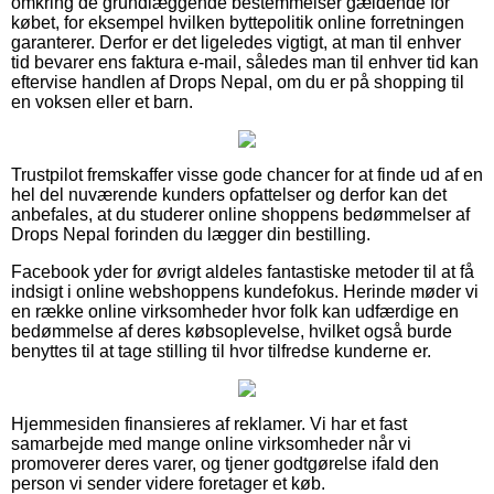
omkring de grundlæggende bestemmelser gældende for
købet, for eksempel hvilken byttepolitik online forretningen
garanterer. Derfor er det ligeledes vigtigt, at man til enhver
tid bevarer ens faktura e-mail, således man til enhver tid kan
eftervise handlen af Drops Nepal, om du er på shopping til
en voksen eller et barn.
Trustpilot fremskaffer visse gode chancer for at finde ud af en
hel del nuværende kunders opfattelser og derfor kan det
anbefales, at du studerer online shoppens bedømmelser af
Drops Nepal forinden du lægger din bestilling.
Facebook yder for øvrigt aldeles fantastiske metoder til at få
indsigt i online webshoppens kundefokus. Herinde møder vi
en række online virksomheder hvor folk kan udfærdige en
bedømmelse af deres købsoplevelse, hvilket også burde
benyttes til at tage stilling til hvor tilfredse kunderne er.
Hjemmesiden finansieres af reklamer. Vi har et fast
samarbejde med mange online virksomheder når vi
promoverer deres varer, og tjener godtgørelse ifald den
person vi sender videre foretager et køb.