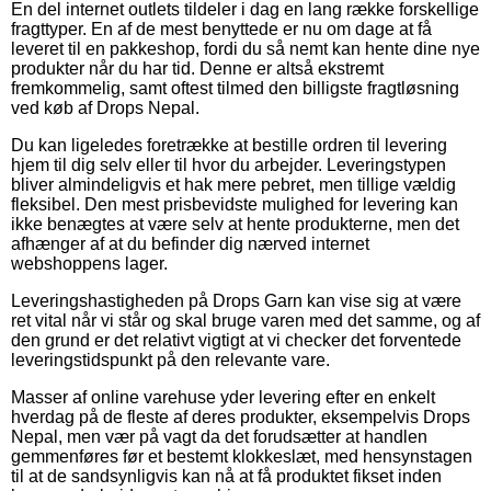
En del internet outlets tildeler i dag en lang række forskellige
fragttyper. En af de mest benyttede er nu om dage at få
leveret til en pakkeshop, fordi du så nemt kan hente dine nye
produkter når du har tid. Denne er altså ekstremt
fremkommelig, samt oftest tilmed den billigste fragtløsning
ved køb af Drops Nepal.
Du kan ligeledes foretrække at bestille ordren til levering
hjem til dig selv eller til hvor du arbejder. Leveringstypen
bliver almindeligvis et hak mere pebret, men tillige vældig
fleksibel. Den mest prisbevidste mulighed for levering kan
ikke benægtes at være selv at hente produkterne, men det
afhænger af at du befinder dig nærved internet
webshoppens lager.
Leveringshastigheden på Drops Garn kan vise sig at være
ret vital når vi står og skal bruge varen med det samme, og af
den grund er det relativt vigtigt at vi checker det forventede
leveringstidspunkt på den relevante vare.
Masser af online varehuse yder levering efter en enkelt
hverdag på de fleste af deres produkter, eksempelvis Drops
Nepal, men vær på vagt da det forudsætter at handlen
gemmenføres før et bestemt klokkeslæt, med hensynstagen
til at de sandsynligvis kan nå at få produktet fikset inden