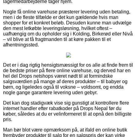
lagermedarbejderne tager hjem.
Nogle få online varehuse præsterer levering uden betaling,
men i de fleste tilfælde er det kun gældende hvis man
shopper for et konkret beløb. Desuden kunne man udvælge
den mest letkøbte leveringsløsning, hvilket oftest –
uafhængig om du opholder sig i Kolding, Birkerød eller Nivå
– vil blive at få fragtmanden til at køre pakken til et
afhentningssted.
Det er i dag rigtig hensigtsmæssigt for os alle at finde frem til
de bedste priser på flere online varehuse, og derved har en
hel del Drops netshops været nødt til at formindske
salgsværdien på mange af deres produkter – til babyer og
børn, og ligeledes også til voksne – voldsomt, og endda
nogle gange garantere levering uden gebyr.
Det kan dog stadigvæk vise sig gunstigt at kontrollere flere
internet handler efter rabatkoder på Drops Nepal før du
køber, således at du er velinformeret til at opnå den billigste
pris.
Man bør blot være opmærksom på, at ifald en online butik
frembyder produkter til salg for en salgspris der kan virke