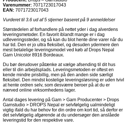
Varenummer:
7071723017043
EAN:
7071723017043
Vurderet til
3.6
ud af 5 stjerner baseret på
9
anmeldelser
Størstedelen af forhandlere på nettet yder i dag alverdens
leveringsmetoder. En favorit iblandt mange er i dag
udleveringssteder, og så kan du blot hente dine varer når du
har tid. Den er jo ultra fleksibel, og desuden ydermere den
mest betalelige leveringsmodel ved køb af Drops Nepal
Garn Unicolor 8916 Bordeaux.
Du bør derudover påtænke at vælge afsending til dit hus
eller til din arbejdsplads. Leveringsmetoden er oftest en
kende mindre prisbillig, men på den anden side særligt
fleksibel. Den mindst kostelige leveringsløsning er uden tvivl
at hente ordren selv, som desværre beroer på at du er
nærved online virksomhedens lager.
Antal dages levering på Garn > Garn Producenter > Drops
Garnstudio > DROPS Nepal er selvfølgelig ualmindeligt
vigtig ifald du har behov for din ordre om kort tid, så derfor er
det selvfølgelig afgørende at du undersøger den anslåede
leveringstid for den respektive vare.