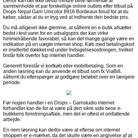
Derfor kan det ikke desto mindre blive lønnende at
sammenholde et par forskellige online outlets efter tilbud på
Drops Nepal Garn Unicolor 8916 Bordeaux forud for at du
køber, sådan at du er tryg ved at indhente den bedste pris.
Du må alligevel ikke glemme, at såfremt en e-butik afsætter
bedst i test varer for en udsalgspris der kan virke
himmelråbende favorabel, så kan det mange gange være en
indikation på en uægte internet shop. Køb med betalingskort
er imidlertid dækket ind under Indsigelsesordningen, hvilket
bistår folk overfor fup internet handler.
Generelt foreslår vi kortkøb eller mobilbetaling. Som en
anden løsning kan du anvende et tilbud som fx ViaBill,
såfremt du efterspørger at godtgøre beløbet over en længere
periode.
Før nogen handler i en Drops – Garnstudio internet
forhandler kan de for at være på den sikre side bese e-
butikkens forretningsaftale, men det er oftest et omfattende
arbejde.
En nem løsning kan derfor være at efterse om internet
shoppen er e-mærket, da det skulle være en angivelse af at