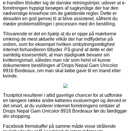
e-handlen tilslutter sig de danske retningslinjer, udover at e-
forretningen hyppigt besøges af sagkyndige der har den
nødvendige knowhow om de gældende regler. Dette er
desuden en god genvej til at blive assisteret, såfremt du
møder problemstillinger i processen med din bestilling.
Tilsvarende er det en hjælp at du er oppe på mærkerne
omkring de mest aktuelle vilkår der har indflydelse på
ordren, som for eksempel hvilken ombytningsrettighed
internet forhandleren tilbyder. På grund af dette er det
samtidig essesentielt, at man stadigvæk bevarer sin
kvitteringsmail, således man når som helst vil kunne
dokumentere bestillingen af Drops Nepal Garn Unicolor
8916 Bordeaux, om man skal købe gave til en mand eller
kvinde.
Trustpilot resulterer i altid gavnlige chancer for at udforske
en længere række andre køberes evalueringer og derved er
det smart, at du vurderer internet forretningens omtaler af
Drops Nepal Garn Unicolor 8916 Bordeaux før du færdiggør
din shopping.
Facebook fremskaffer på samme måde visse strålende