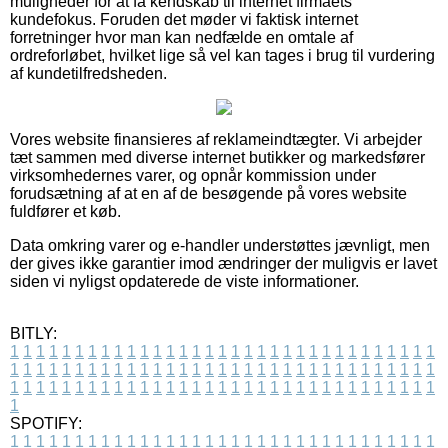
muligheder for at få kendskab til internet firmaets
kundefokus. Foruden det møder vi faktisk internet
forretninger hvor man kan nedfælde en omtale af
ordreforløbet, hvilket lige så vel kan tages i brug til vurdering
af kundetilfredsheden.
Vores website finansieres af reklameindtægter. Vi arbejder
tæt sammen med diverse internet butikker og markedsfører
virksomhedernes varer, og opnår kommission under
forudsætning af at en af de besøgende på vores website
fuldfører et køb.
Data omkring varer og e-handler understøttes jævnligt, men
der gives ikke garantier imod ændringer der muligvis er lavet
siden vi nyligst opdaterede de viste informationer.
BITLY:
1
1
1
1
1
1
1
1
1
1
1
1
1
1
1
1
1
1
1
1
1
1
1
1
1
1
1
1
1
1
1
1
1
1
1
1
1
1
1
1
1
1
1
1
1
1
1
1
1
1
1
1
1
1
1
1
1
1
1
1
1
1
1
1
1
1
1
1
1
1
1
1
1
1
1
1
1
1
1
1
1
1
1
1
1
1
1
1
1
1
1
1
1
1
1
1
1
1
1
1
SPOTIFY:
1
1
1
1
1
1
1
1
1
1
1
1
1
1
1
1
1
1
1
1
1
1
1
1
1
1
1
1
1
1
1
1
1