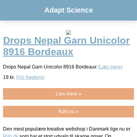
Adapt Science
Drops Nepal Garn Unicolor
8916 Bordeaux
Drops Nepal Garn Unicolor 8916 Bordeaux
(Læs mere)
19
kr.
(Vis fragtpris)
Læs mere »
Køb nu »
Den mest populære kreative webshop i Danmark lige nu er
Rito.dk
som har et stort udvalg til skarpe priser. Og