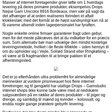
Masser af internet foretagender giver løfte om 1 hverdags
levering på deres primære produkter, eksempelvis Drops
Nepal Garn Unicolor 8916 Bordeaux, men vær på vagt da
det afhænger af at orden realiseres forinden et aftalt
klokkeslæt, med det formål at de højst sandsynligt kan nå at
få varerne afsendt inden lagerpersonalet har fyraften.
Nogle enkelte online firmaer garanterer fragt uden gebyr,
men for det meste påkræves det at du indkøber for en præcis
sum. Som alternativ bør man udvælge den mindst kostelige
leveringsmetode, hvilket i de fleste tilfælde – uden hensyn til
om du opholder sig i Vejle, Solrød Strand eller Ringkøbing –
vil være at få fragtmanden til at bringe pakken til et
afhentningssted.
Det er jo efterhånden ultra problemfrit for almindelige
mennesker at vurdere prisniveauet hos flere internet
forretninger, og til gengæld har utallige Drops – Garnstudio
internet shops ikke kunne lade være med at nedskære
salgsværdien på en række af deres produkter – til piger og
drenge, og samtidig til mænd og kvinder – kolossalt, og
endda nogle gange præstere gebyrfri levering.