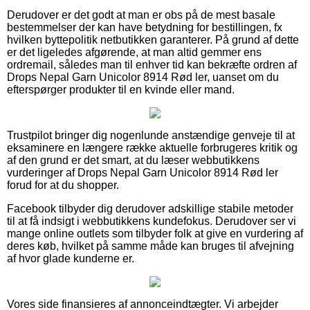
Derudover er det godt at man er obs på de mest basale
bestemmelser der kan have betydning for bestillingen, fx
hvilken byttepolitik netbutikken garanterer. På grund af dette
er det ligeledes afgørende, at man altid gemmer ens
ordremail, således man til enhver tid kan bekræfte ordren af
Drops Nepal Garn Unicolor 8914 Rød ler, uanset om du
efterspørger produkter til en kvinde eller mand.
Trustpilot bringer dig nogenlunde anstændige genveje til at
eksaminere en længere række aktuelle forbrugeres kritik og
af den grund er det smart, at du læser webbutikkens
vurderinger af Drops Nepal Garn Unicolor 8914 Rød ler
forud for at du shopper.
Facebook tilbyder dig derudover adskillige stabile metoder
til at få indsigt i webbutikkens kundefokus. Derudover ser vi
mange online outlets som tilbyder folk at give en vurdering af
deres køb, hvilket på samme måde kan bruges til afvejning
af hvor glade kunderne er.
Vores side finansieres af annonceindtægter. Vi arbejder