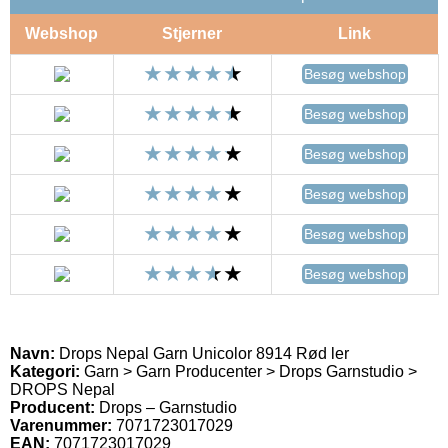
Webshop
Stjerner
Link
Besøg webshop
Besøg webshop
Besøg webshop
Besøg webshop
Besøg webshop
Besøg webshop
Navn:
Drops Nepal Garn Unicolor 8914 Rød ler
Kategori:
Garn > Garn Producenter > Drops Garnstudio >
DROPS Nepal
Producent:
Drops – Garnstudio
Varenummer:
7071723017029
EAN:
7071723017029