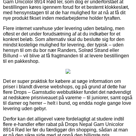
Garn Unicolor 8914 Rød ler, som dog er underforstået at
bestillingen køres igennem forud for et bestemt klokkeslæt,
med hensynstagen til at de har mulighed for at nå at få dit
nye produkt fikset inden medarbejderne holder fyraften.
Flere internet varehuse yder levering uden betaling, men
oftest er det under forudsætning af at du indkøber for et
konkret beløb. Som alternativ skal du beslutte sig for den
mindst kostelige mulighed for levering, der typisk – uden
hensyn til om du bor nær Randers, Solrød Strand eller
Billund – vil blive at få fragtmanden til at levere bestillingen
til en pakkeshop.
Det er super praktisk for købere at søge information om
priser i blandt diverse webshops, og på grund af dette har
flere Drops – Garnstudio webbutikker fundet det nødvendigt
at nedskære prisniveauet på varerne – til juniorer, samt også
til damer og herrer – helt i bund, og endda nogle gange love
levering uden gebyr.
Derfor kan det alligevel være fordelagtigt at studere indtil
flere e-handler efter rabat på Drops Nepal Garn Unicolor
8914 Rød ler før du færdiggør din shopping, sådan at man
er på den sikre side med at opnå den billigste pris.