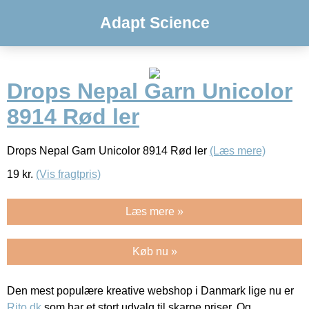
Adapt Science
Drops Nepal Garn Unicolor
8914 Rød ler
Drops Nepal Garn Unicolor 8914 Rød ler
(Læs mere)
19
kr.
(Vis fragtpris)
Læs mere »
Køb nu »
Den mest populære kreative webshop i Danmark lige nu er
Rito.dk
som har et stort udvalg til skarpe priser. Og