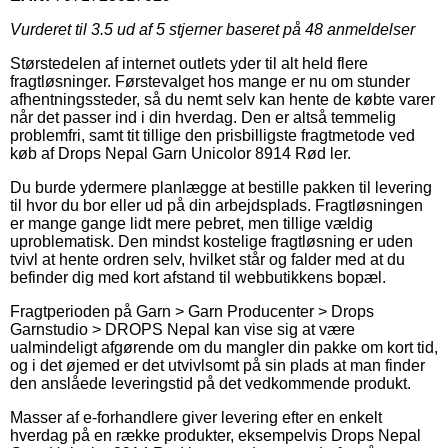
Vurderet til
3.5
ud af 5 stjerner baseret på
48
anmeldelser
Størstedelen af internet outlets yder til alt held flere
fragtløsninger. Førstevalget hos mange er nu om stunder
afhentningssteder, så du nemt selv kan hente de købte varer
når det passer ind i din hverdag. Den er altså temmelig
problemfri, samt tit tillige den prisbilligste fragtmetode ved
køb af Drops Nepal Garn Unicolor 8914 Rød ler.
Du burde ydermere planlægge at bestille pakken til levering
til hvor du bor eller ud på din arbejdsplads. Fragtløsningen
er mange gange lidt mere pebret, men tillige vældig
uproblematisk. Den mindst kostelige fragtløsning er uden
tvivl at hente ordren selv, hvilket står og falder med at du
befinder dig med kort afstand til webbutikkens bopæl.
Fragtperioden på Garn > Garn Producenter > Drops
Garnstudio > DROPS Nepal kan vise sig at være
ualmindeligt afgørende om du mangler din pakke om kort tid,
og i det øjemed er det utvivlsomt på sin plads at man finder
den anslåede leveringstid på det vedkommende produkt.
Masser af e-forhandlere giver levering efter en enkelt
hverdag på en række produkter, eksempelvis Drops Nepal