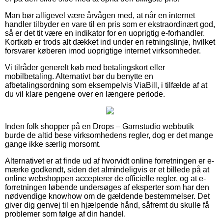
Man bør alligevel være årvågen med, at når en internet
handler tilbyder en vare til en pris som er ekstraordinært god,
så er det tit være en indikator for en uoprigtig e-forhandler.
Kortkøb er trods alt dækket ind under en retningslinje, hvilket
forsvarer køberen imod uoprigtige internet virksomheder.
Vi tilråder generelt køb med betalingskort eller
mobilbetaling. Alternativt bør du benytte en
afbetalingsordning som eksempelvis ViaBill, i tilfælde af at
du vil klare pengene over en længere periode.
Inden folk shopper på en Drops – Garnstudio webbutik
burde de altid bese virksomhedens regler, dog er det mange
gange ikke særlig morsomt.
Alternativet er at finde ud af hvorvidt online forretningen er e-
mærke godkendt, siden det almindeligvis er et billede på at
online webshoppen accepterer de officielle regler, og at e-
forretningen løbende undersøges af eksperter som har den
nødvendige knowhow om de gældende bestemmelser. Det
giver dig genvej til en hjælpende hånd, såfremt du skulle få
problemer som følge af din handel.