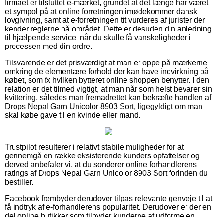
firmaet er tilsluttet e-mærket, grundet at det længe har været
et sympol på at online forretningen imødekommer dansk
lovgivning, samt at e-forretningen tit vurderes af jurister der
kender reglerne på området. Dette er desuden din anledning
til hjælpende service, når du skulle få vanskeligheder i
processen med din ordre.
Tilsvarende er det prisværdigt at man er oppe på mærkerne
omkring de elementære forhold der kan have indvirkning på
købet, som fx hvilken bytteret online shoppen benytter. I den
relation er det tilmed vigtigt, at man når som helst bevarer sin
kvittering, således man fremadrettet kan bekræfte handlen af
Drops Nepal Garn Unicolor 8903 Sort, ligegyldigt om man
skal købe gave til en kvinde eller mand.
Trustpilot resulterer i relativt stabile muligheder for at
gennemgå en række eksisterende kunders opfattelser og
derved anbefaler vi, at du sonderer online forhandlerens
ratings af Drops Nepal Garn Unicolor 8903 Sort forinden du
bestiller.
Facebook frembyder derudover tilpas relevante genveje til at
få indtryk af e-forhandlerens popularitet. Derudover er der en
del online butikker som tilbyder kunderne at udforme en