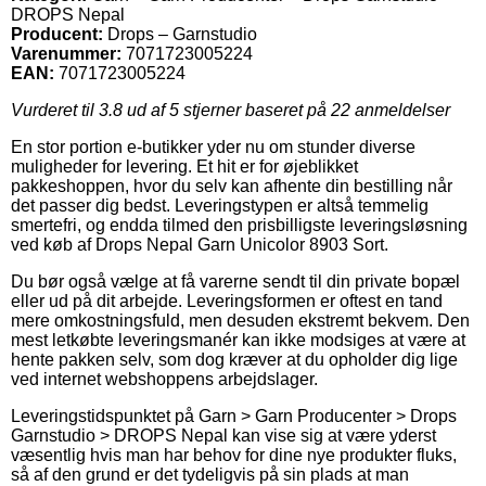
DROPS Nepal
Producent:
Drops – Garnstudio
Varenummer:
7071723005224
EAN:
7071723005224
Vurderet til
3.8
ud af 5 stjerner baseret på
22
anmeldelser
En stor portion e-butikker yder nu om stunder diverse
muligheder for levering. Et hit er for øjeblikket
pakkeshoppen, hvor du selv kan afhente din bestilling når
det passer dig bedst. Leveringstypen er altså temmelig
smertefri, og endda tilmed den prisbilligste leveringsløsning
ved køb af Drops Nepal Garn Unicolor 8903 Sort.
Du bør også vælge at få varerne sendt til din private bopæl
eller ud på dit arbejde. Leveringsformen er oftest en tand
mere omkostningsfuld, men desuden ekstremt bekvem. Den
mest letkøbte leveringsmanér kan ikke modsiges at være at
hente pakken selv, som dog kræver at du opholder dig lige
ved internet webshoppens arbejdslager.
Leveringstidspunktet på Garn > Garn Producenter > Drops
Garnstudio > DROPS Nepal kan vise sig at være yderst
væsentlig hvis man har behov for dine nye produkter fluks,
så af den grund er det tydeligvis på sin plads at man