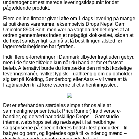
undersøger det estimerede leveringstidspunkt for det
pågældende produkt.
Flere online firmaer giver løfte om 1 dags levering på mange
af butikkens varenumre, eksempelvis Drops Nepal Garn
Unicolor 8903 Sort, men vær på vagt da det betinges af at
ordren gennemføres inden et nøjagtigt klokkeslæt, sådan at
de højst sandsynligt kan nå at få bestillingen afsted før
lagermedarbejderne har fyraften.
Indtil flere e-forretninger i Danmark tilbyder fragt uden gebyr,
men i de fleste tilfælde kun når du handler for et fastsat
beløb. Alternativt burde du foretrække den mindst kostelige
leveringsmanér, hvilket typisk – uafhængig om du opholder
sig tæt på Kolding, Sønderborg eller Aars – vil være at få
fragtmanden til at køre varerne til et afhentningssted.
Det er efterhånden særdeles simpelt for os alle at
sammenligne priser (via fx PriceRunner) fra diverse e-
handler, og derved har adskillige Drops – Garnstudio
internet webshops set sig nødsaget til at nedbringe
salgspriserne på specielt deres bedst i test produkter – til
babyer og børn, og ligeledes også til kvinder og mænd –
drastisk, og endda nogle gange yde fri fragt.