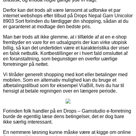
Derfor kan det trods alt være lønsomt at udforske et par
internet webshops efter tilbud på Drops Nepal Garn Unicolor
8903 Sort forinden du færdiggør din shopping, sådan at du
er garanteret at modtage den bedste pris.
Man bør trods alt ikke glemme, at i tilfælde af at en e-shop
frembyder en vare for en udsalgspris der kan virke utopisk
billig, så kan det undertiden være et karakteristika der viser
en falsk netbutik. Kortbestillinger er i hvert fald omsluttet af
en foranstaltning, som begunstiger en overfor uærlige
forretninger på nettet.
Vi tilråder generelt shopping med kort eller betalinger med
mobilen. Som en alternativ mulighed kan du bruge et
afbetalingstilbud som for eksempel ViaBill, hvis du har til
hensigt at betale regningen over en længere periode.
Forinden folk handler på en Drops – Garnstudio e-forretning
burde de egentlig læse dens betingelser, det er dog bare
ikke særlig interessant.
En nemmere løsning kunne måske være at kigge om online