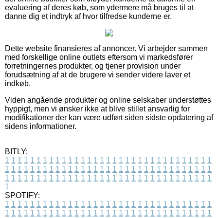
evaluering af deres køb, som ydermere må bruges til at
danne dig et indtryk af hvor tilfredse kunderne er.
Dette website finansieres af annoncer. Vi arbejder sammen
med forskellige online outlets eftersom vi markedsfører
forretningernes produkter, og tjener provision under
forudsætning af at de brugere vi sender videre laver et
indkøb.
Viden angående produkter og online selskaber understøttes
hyppigt, men vi ønsker ikke at blive stillet ansvarlig for
modifikationer der kan være udført siden sidste opdatering af
sidens informationer.
BITLY:
1
1
1
1
1
1
1
1
1
1
1
1
1
1
1
1
1
1
1
1
1
1
1
1
1
1
1
1
1
1
1
1
1
1
1
1
1
1
1
1
1
1
1
1
1
1
1
1
1
1
1
1
1
1
1
1
1
1
1
1
1
1
1
1
1
1
1
1
1
1
1
1
1
1
1
1
1
1
1
1
1
1
1
1
1
1
1
1
1
1
1
1
1
1
1
1
1
1
1
1
SPOTIFY:
1
1
1
1
1
1
1
1
1
1
1
1
1
1
1
1
1
1
1
1
1
1
1
1
1
1
1
1
1
1
1
1
1
1
1
1
1
1
1
1
1
1
1
1
1
1
1
1
1
1
1
1
1
1
1
1
1
1
1
1
1
1
1
1
1
1