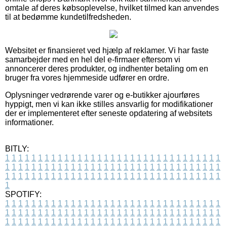
omtale af deres købsoplevelse, hvilket tilmed kan anvendes
til at bedømme kundetilfredsheden.
Websitet er finansieret ved hjælp af reklamer. Vi har faste
samarbejder med en hel del e-firmaer eftersom vi
annoncerer deres produkter, og indhenter betaling om en
bruger fra vores hjemmeside udfører en ordre.
Oplysninger vedrørende varer og e-butikker ajourføres
hyppigt, men vi kan ikke stilles ansvarlig for modifikationer
der er implementeret efter seneste opdatering af websitets
informationer.
BITLY:
1
1
1
1
1
1
1
1
1
1
1
1
1
1
1
1
1
1
1
1
1
1
1
1
1
1
1
1
1
1
1
1
1
1
1
1
1
1
1
1
1
1
1
1
1
1
1
1
1
1
1
1
1
1
1
1
1
1
1
1
1
1
1
1
1
1
1
1
1
1
1
1
1
1
1
1
1
1
1
1
1
1
1
1
1
1
1
1
1
1
1
1
1
1
1
1
1
1
1
1
SPOTIFY:
1
1
1
1
1
1
1
1
1
1
1
1
1
1
1
1
1
1
1
1
1
1
1
1
1
1
1
1
1
1
1
1
1
1
1
1
1
1
1
1
1
1
1
1
1
1
1
1
1
1
1
1
1
1
1
1
1
1
1
1
1
1
1
1
1
1
1
1
1
1
1
1
1
1
1
1
1
1
1
1
1
1
1
1
1
1
1
1
1
1
1
1
1
1
1
1
1
1
1