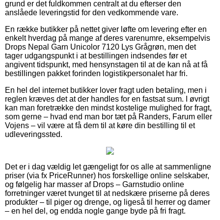
grund er det fuldkommen centralt at du efterser den
anslåede leveringstid for den vedkommende vare.
En række butikker på nettet giver løfte om levering efter en
enkelt hverdag på mange af deres varenumre, eksempelvis
Drops Nepal Garn Unicolor 7120 Lys Grågrøn, men det
tager udgangspunkt i at bestillingen indsendes før et
angivent tidspunkt, med hensynstagen til at de kan nå at få
bestillingen pakket forinden logistikpersonalet har fri.
En hel del internet butikker lover fragt uden betaling, men i
reglen kræves det at der handles for en fastsat sum. I øvrigt
kan man foretrække den mindst kostelige mulighed for fragt,
som gerne – hvad end man bor tæt på Randers, Farum eller
Vojens – vil være at få dem til at køre din bestilling til et
udleveringssted.
Det er i dag vældig let gængeligt for os alle at sammenligne
priser (via fx PriceRunner) hos forskellige online selskaber,
og følgelig har masser af Drops – Garnstudio online
forretninger været tvunget til at nedskære priserne på deres
produkter – til piger og drenge, og ligeså til herrer og damer
– en hel del, og endda nogle gange byde på fri fragt.