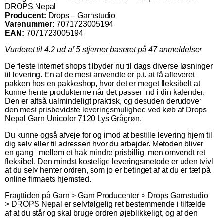
DROPS Nepal
Producent:
Drops – Garnstudio
Varenummer:
7071723005194
EAN:
7071723005194
Vurderet til
4.2
ud af 5 stjerner baseret på
47
anmeldelser
De fleste internet shops tilbyder nu til dags diverse løsninger
til levering. En af de mest anvendte er p.t. at få afleveret
pakken hos en pakkeshop, hvor det er meget fleksibelt at
kunne hente produkterne når det passer ind i din kalender.
Den er altså ualmindeligt praktisk, og desuden derudover
den mest prisbevidste leveringsmulighed ved køb af Drops
Nepal Garn Unicolor 7120 Lys Grågrøn.
Du kunne også afveje for og imod at bestille levering hjem til
dig selv eller til adressen hvor du arbejder. Metoden bliver
en gang i mellem et hak mindre prisbillig, men omvendt ret
fleksibel. Den mindst kostelige leveringsmetode er uden tvivl
at du selv henter ordren, som jo er betinget af at du er tæt på
online firmaets hjemsted.
Fragttiden på Garn > Garn Producenter > Drops Garnstudio
> DROPS Nepal er selvfølgelig ret bestemmende i tilfælde
af at du står og skal bruge ordren øjeblikkeligt, og af den