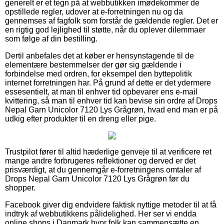
generelt er et tegn på at webbutikken imødekommer de
opstillede regler, udover at e-forretningen nu og da
gennemses af fagfolk som forstår de gældende regler. Det er
en rigtig god lejlighed til støtte, når du oplever dilemmaer
som følge af din bestilling.
Dertil anbefales det at køber er hensynstagende til de
elementære bestemmelser der gør sig gældende i
forbindelse med ordren, for eksempel den byttepolitik
internet forretningen har. På grund af dette er det ydermere
essesentielt, at man til enhver tid opbevarer ens e-mail
kvittering, så man til enhver tid kan bevise sin ordre af Drops
Nepal Garn Unicolor 7120 Lys Grågrøn, hvad end man er på
udkig efter produkter til en dreng eller pige.
Trustpilot fører til altid hæderlige genveje til at verificere ret
mange andre forbrugeres reflektioner og derved er det
prisværdigt, at du gennemgår e-forretningens omtaler af
Drops Nepal Garn Unicolor 7120 Lys Grågrøn før du
shopper.
Facebook giver dig endvidere faktisk nyttige metoder til at få
indtryk af webbutikkens pålidelighed. Her ser vi endda
online shops i Danmark hvor folk kan sammensætte en