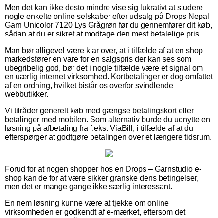
Men det kan ikke desto mindre vise sig lukrativt at studere
nogle enkelte online selskaber efter udsalg på Drops Nepal
Garn Unicolor 7120 Lys Grågrøn før du gennemfører dit køb,
sådan at du er sikret at modtage den mest betalelige pris.
Man bør alligevel være klar over, at i tilfælde af at en shop
markedsfører en vare for en salgspris der kan ses som
ubegribelig god, bør det i nogle tilfælde være et signal om
en uærlig internet virksomhed. Kortbetalinger er dog omfattet
af en ordning, hvilket bistår os overfor svindlende
webbutikker.
Vi tilråder generelt køb med gængse betalingskort eller
betalinger med mobilen. Som alternativ burde du udnytte en
løsning på afbetaling fra f.eks. ViaBill, i tilfælde af at du
efterspørger at godtgøre betalingen over et længere tidsrum.
Forud for at nogen shopper hos en Drops – Garnstudio e-
shop kan de for at være sikker granske dens betingelser,
men det er mange gange ikke særlig interessant.
En nem løsning kunne være at tjekke om online
virksomheden er godkendt af e-mærket, eftersom det