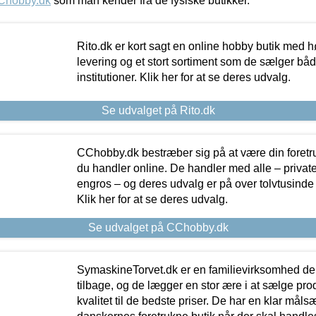
Chobby.dk
som man kender fra de fysiske butikker.
Rito.dk er kort sagt en online hobby butik med h
levering og et stort sortiment som de sælger både
institutioner. Klik her for at se deres udvalg.
Se udvalget på Rito.dk
CChobby.dk bestræber sig på at være din foretr
du handler online. De handler med alle – private,
engros – og deres udvalg er på over tolvtusinde 
Klik her for at se deres udvalg.
Se udvalget på CChobby.dk
SymaskineTorvet.dk er en familievirksomhed der
tilbage, og de lægger en stor ære i at sælge pro
kvalitet til de bedste priser. De har en klar mål