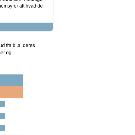
nemsyrer alt hvad de
.
 fra bl.a. deres
mer og