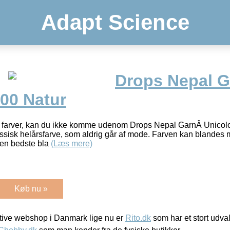
Adapt Science
Drops Nepal G
100 Natur
ige farver, kan du ikke komme udenom Drops Nepal GarnÂ Unicol
ssisk helårsfarve, som aldrig går af mode. Farven kan blandes
Den bedste bla
(Læs mere)
Køb nu »
ive webshop i Danmark lige nu er
Rito.dk
som har et stort udval