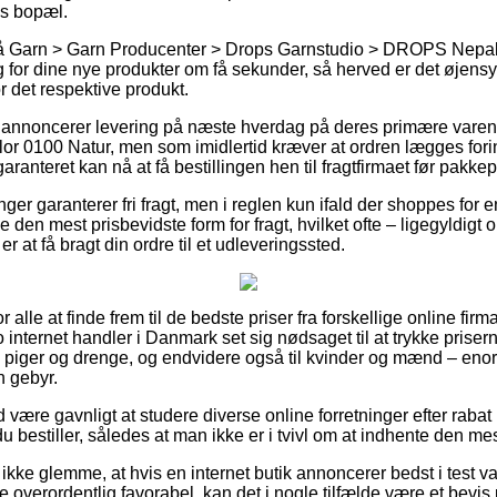
ns bopæl.
å Garn > Garn Producenter > Drops Garnstudio > DROPS Nepal 
 for dine nye produkter om få sekunder, så herved er det øjens
r det respektive produkt.
aer annoncerer levering på næste hverdag på deres primære var
r 0100 Natur, men som imidlertid kræver at ordren lægges fori
aranteret kan nå at få bestillingen hen til fragtfirmaet før pakkepe
inger garanterer fri fragt, men i reglen kun ifald der shoppes for
je den mest prisbevidste form for fragt, hvilket ofte – ligegyldig
 at få bragt din ordre til et udleveringssted.
 alle at finde frem til de bedste priser fra forskellige online firma
 internet handler i Danmark set sig nødsaget til at trykke priser
til piger og drenge, og endvidere også til kvinder og mænd – en
n gebyr.
id være gavnligt at studere diverse online forretninger efter rab
u bestiller, således at man ikke er i tvivl om at indhente den mes
ke glemme, at hvis en internet butik annoncerer bedst i test vare
 overordentlig favorabel, kan det i nogle tilfælde være et bevis