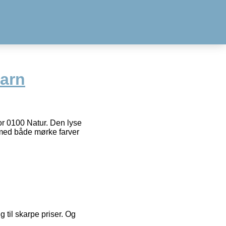
arn
or 0100 Natur. Den lyse
 med både mørke farver
g til skarpe priser. Og