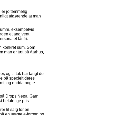
er jo temmelig
ynligt afgørende at man
enumre, eksempelvis
nden et angivent
rsonalet får fri.
 en konkret sum. Som
t om man er tæt på Aarhus,
er, og til tak har langt de
ne på specielt deres
ormt, og endda nogle
at på Drops Nepal Garn
t betalelige pris.
r til salg for en
 på en uægte e-forretning.