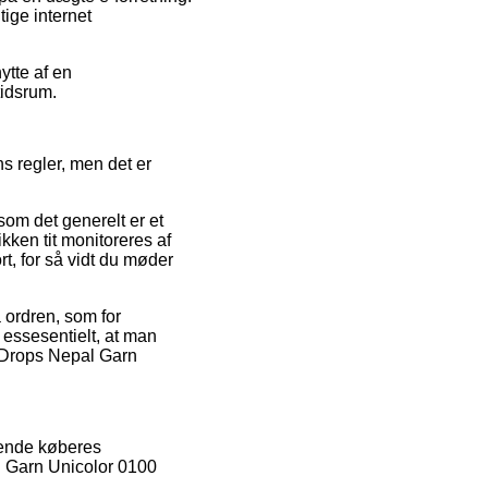
tige internet
ytte af en
tidsrum.
 regler, men det er
rsom det generelt er et
ikken tit monitoreres af
t, for så vidt du møder
 ordren, som for
 essesentielt, at man
f Drops Nepal Garn
ærende køberes
l Garn Unicolor 0100