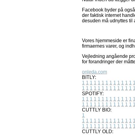
Facebook byder på også s
der faktisk internet hand
desuden må udnyttes til at
Vores hjemmeside er fina
firmaernes varer, og ind
Vejledning angående produ
for forandringer der mått
onleda.com
BITLY:
1
1
1
1
1
1
1
1
1
1
1
1
1
1
1
1
1
1
1
1
1
1
1
1
1
1
SPOTIFY:
1
1
1
1
1
1
1
1
1
1
1
1
1
1
1
1
1
1
1
1
1
1
1
1
1
1
CUTTLY BIO:
1
1
1
1
1
1
1
1
1
1
1
1
1
1
1
1
1
1
1
1
1
1
1
1
1
1
1
CUTTLY OLD: