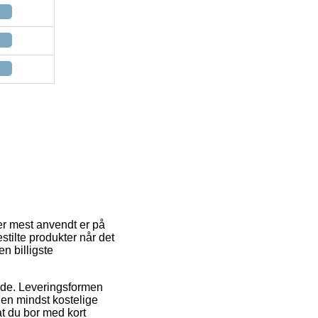
 er mest anvendt er på
stilte produkter når det
n billigste
bejde. Leveringsformen
Den mindst kostelige
at du bor med kort