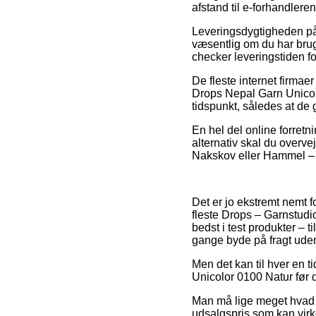
afstand til e-forhandlere
Leveringsdygtigheden p
væsentlig om du har brug
checker leveringstiden fo
De fleste internet firm
Drops Nepal Garn Unicolo
tidspunkt, således at de g
En hel del online forretn
alternativ skal du overve
Nakskov eller Hammel – er
Det er jo ekstremt nemt for
fleste Drops – Garnstudio
bedst i test produkter – 
gange byde på fragt ude
Men det kan til hver en t
Unicolor 0100 Natur før d
Man må lige meget hvad ik
udsalgspris som kan virke