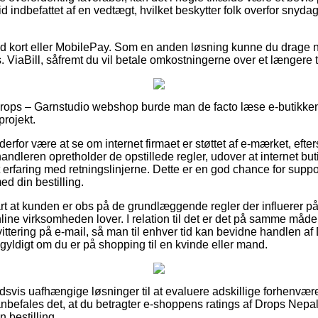
id indbefattet af en vedtægt, hvilket beskytter folk overfor snydag
 med kort eller MobilePay. Som en anden løsning kunne du drage n
. ViaBill, såfremt du vil betale omkostningerne over et længere 
Drops – Garnstudio webshop burde man de facto læse e-butikkens
projekt.
derfor være at se om internet firmaet er støttet af e-mærket, efte
handleren opretholder de opstillede regler, udover at internet but
faring med retningslinjerne. Dette er en god chance for suppor
d din bestilling.
rt at kunden er obs på de grundlæggende regler der influerer på
line virksomheden lover. I relation til det er det på samme måde
ittering på e-mail, så man til enhver tid kan bevidne handlen a
gyldigt om du er på shopping til en kvinde eller mand.
oldsvis uafhængige løsninger til at evaluere adskillige forhenv
nbefales det, at du betragter e-shoppens ratings af Drops Nepa
 bestilling.