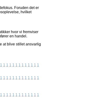
ndefokus. Foruden det er
bsoplevelse, hvilket
ikker hvor vi fremviser
mfører en handel.
at blive stillet ansvarlig
1
1
1
1
1
1
1
1
1
1
1
1
1
1
1
1
1
1
1
1
1
1
1
1
1
1
1
1
1
1
1
1
1
1
1
1
1
1
1