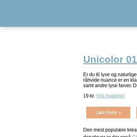
Unicolor 0
Er du til lyse og naturl
råhvide nuance er en kla
samt andre lyse farver. 
19
kr.
(Vis fragtpris)
Læs mere »
Den mest populære kreat