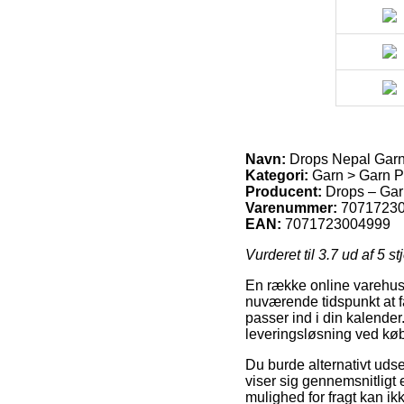
Navn:
Drops Nepal Garn
Kategori:
Garn > Garn P
Producent:
Drops – Gar
Varenummer:
7071723
EAN:
7071723004999
Vurderet til
3.7
ud af 5 st
En række online varehuse 
nuværende tidspunkt at få
passer ind i din kalende
leveringsløsning ved kø
Du burde alternativt udse
viser sig gennemsnitligt
mulighed for fragt kan i