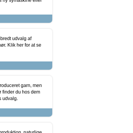
s ny symaskine eller
 bredt udvalg af
r. Klik her for at se
produceret garn, men
or finder du hos dem
es udvalg.
roduktion, naturlige