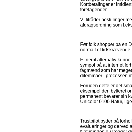
Kortbetalinger er imidlert
foretagender.
Vi tilråder bestillinger
afdragsordning som f.eks
Før folk shopper på en 
normalt et tidskrævende 
Et nemt alternativ kunne 
sympol på at internet for
fagmænd som har meget er
dilemmaer i processen me
Foruden dette er det sma
eksempel den bytteret on
permanent bevarer sin kv
Unicolor 0100 Natur, lige
Trustpilot byder på forh
evalueringer og derved a
Natur inden du lægger din