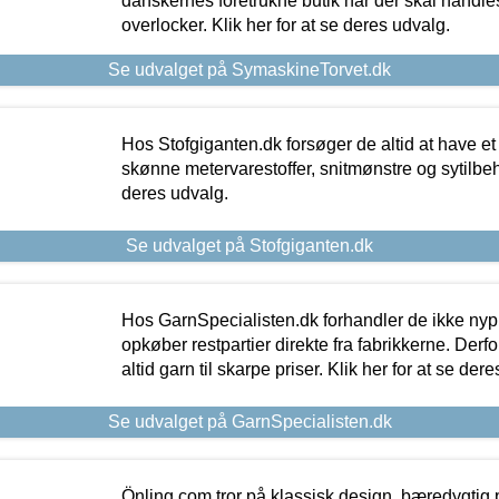
danskernes foretrukne butik når der skal handle
overlocker. Klik her for at se deres udvalg.
Se udvalget på SymaskineTorvet.dk
Hos Stofgiganten.dk forsøger de altid at have et
skønne metervarestoffer, snitmønstre og sytilbehø
deres udvalg.
Se udvalget på Stofgiganten.dk
Hos GarnSpecialisten.dk forhandler de ikke ny
opkøber restpartier direkte fra fabrikkerne. Derf
altid garn til skarpe priser. Klik her for at se der
Se udvalget på GarnSpecialisten.dk
Önling.com tror på klassisk design, bæredygtig p