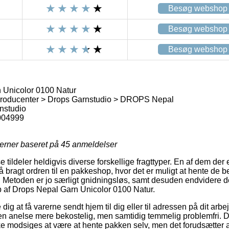
Besøg webshop
Besøg webshop
Besøg webshop
 Unicolor 0100 Natur
roducenter > Drops Garnstudio > DROPS Nepal
nstudio
004999
jerner baseret på
45
anmeldelser
tildeler heldigvis diverse forskellige fragttyper. En af dem der
 bragt ordren til en pakkeshop, hvor det er muligt at hente de be
r. Metoden er jo særligt gnidningsløs, samt desuden endvidere de
b af Drops Nepal Garn Unicolor 0100 Natur.
 dig at få varerne sendt hjem til dig eller til adressen på dit ar
 en anelse mere bekostelig, men samtidig temmelig problemfri. 
kke modsiges at være at hente pakken selv, men det forudsætter 