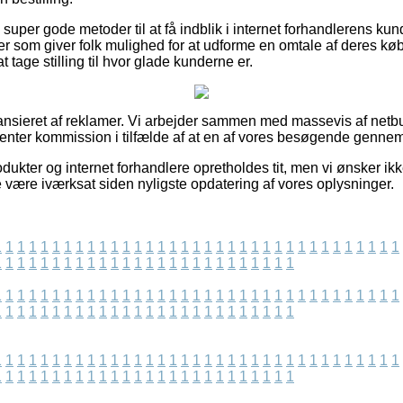
uper gode metoder til at få indblik i internet forhandlerens ku
ler som giver folk mulighed for at udforme en omtale af deres kø
 tage stilling til hvor glade kunderne er.
nsieret af reklamer. Vi arbejder sammen med massevis af netbut
henter kommission i tilfælde af at en af vores besøgende genne
kter og internet forhandlere opretholdes tit, men vi ønsker ikke 
e være iværksat siden nyligste opdatering af vores oplysninger.
1
1
1
1
1
1
1
1
1
1
1
1
1
1
1
1
1
1
1
1
1
1
1
1
1
1
1
1
1
1
1
1
1
1
1
1
1
1
1
1
1
1
1
1
1
1
1
1
1
1
1
1
1
1
1
1
1
1
1
1
1
1
1
1
1
1
1
1
1
1
1
1
1
1
1
1
1
1
1
1
1
1
1
1
1
1
1
1
1
1
1
1
1
1
1
1
1
1
1
1
1
1
1
1
1
1
1
1
1
1
1
1
1
1
1
1
1
1
1
1
1
1
1
1
1
1
1
1
1
1
1
1
1
1
1
1
1
1
1
1
1
1
1
1
1
1
1
1
1
1
1
1
1
1
1
1
1
1
1
1
1
1
1
1
1
1
1
1
1
1
1
1
1
1
1
1
1
1
1
1
1
1
1