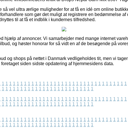
 så vel ultra ærlige muligheder for at få en idé om online butik
forhandlere som gør det muligt at registrere en bedømmelse af
nyttes til at få et indblik i kundernes tilfredshed.
ved hjælp af annoncer. Vi samarbejder med mange internet varehus
ilbud, og høster honorar for så vidt en af de besøgende på vore
bud og shops på nettet i Danmark vedligeholdes tit, men vi tager
t foretaget siden sidste opdatering af hjemmesidens data.
1
1
1
1
1
1
1
1
1
1
1
1
1
1
1
1
1
1
1
1
1
1
1
1
1
1
1
1
1
1
1
1
1
1
1
1
1
1
1
1
1
1
1
1
1
1
1
1
1
1
1
1
1
1
1
1
1
1
1
1
1
1
1
1
1
1
1
1
1
1
1
1
1
1
1
1
1
1
1
1
1
1
1
1
1
1
1
1
1
1
1
1
1
1
1
1
1
1
1
1
1
1
1
1
1
1
1
1
1
1
1
1
1
1
1
1
1
1
1
1
1
1
1
1
1
1
1
1
1
1
1
1
1
1
1
1
1
1
1
1
1
1
1
1
1
1
1
1
1
1
1
1
1
1
1
1
1
1
1
1
1
1
1
1
1
1
1
1
1
1
1
1
1
1
1
1
1
1
1
1
1
1
1