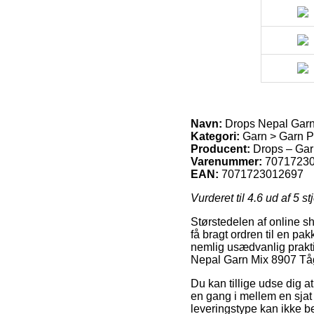
Navn:
Drops Nepal Garn
Kategori:
Garn > Garn P
Producent:
Drops – Gar
Varenummer:
7071723
EAN:
7071723012697
Vurderet til
4.6
ud af 5 st
Størstedelen af online sh
få bragt ordren til en pak
nemlig usædvanlig prakti
Nepal Garn Mix 8907 Tå
Du kan tillige udse dig at
en gang i mellem en sjat
leveringstype kan ikke b