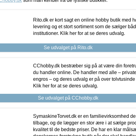
Chobby.dk
som man kender fra de fysiske butikker.
Rito.dk er kort sagt en online hobby butik med h
levering og et stort sortiment som de sælger både
institutioner. Klik her for at se deres udvalg.
Se udvalget på Rito.dk
CChobby.dk bestræber sig på at være din foretr
du handler online. De handler med alle – private,
engros – og deres udvalg er på over tolvtusinde 
Klik her for at se deres udvalg.
Se udvalget på CChobby.dk
SymaskineTorvet.dk er en familievirksomhed der
tilbage, og de lægger en stor ære i at sælge pro
kvalitet til de bedste priser. De har en klar mål