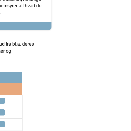
nemsyrer alt hvad de
.
 fra bl.a. deres
mer og