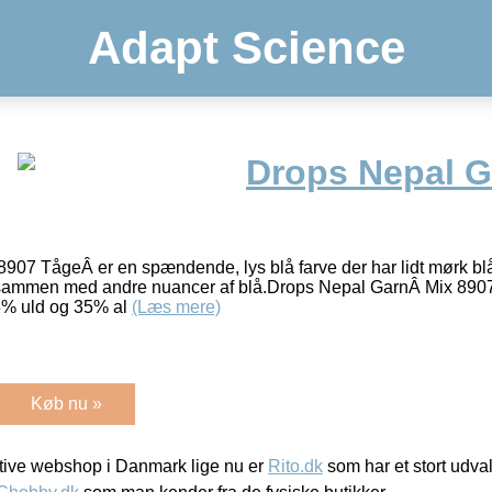
Adapt Science
Drops Nepal G
07 TågeÂ er en spændende, lys blå farve der har lidt mørk blå
sammen med andre nuancer af blå.Drops Nepal GarnÂ Mix 8907
65% uld og 35% al
(Læs mere)
Køb nu »
ive webshop i Danmark lige nu er
Rito.dk
som har et stort udval