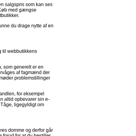
r en salgspris som kan ses
k. Køb med gængse
tbutikker.
kunne du drage nytte af en
g til webbutikkens
m, som generelt er en
overvåges af fagmænd der
 møder problemstillinger
handlen, for eksempel
an altid opbevarer sin e-
 Tåge, ligegyldigt om
geres domme og derfor går
orud for at du bestiller.