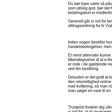
Du bør bare være så påvag
som utrolig god, bør det
betalingskort er imidlert
Generelt går vi ind for b
afdragsordning fra fx Via
Inden nogen bestiller ho
handelsbetingelser, men 
Et nemt alternativ kunne 
tilkendegivelse af at e-f
er inde i de gældende re
ved din bestilling.
Desuden er det godt at k
den returrettighed online 
mail kvittering, så man 
man søger en vare til en 
Trustpilot forærer dig ul
vi ind for, at du evaluer