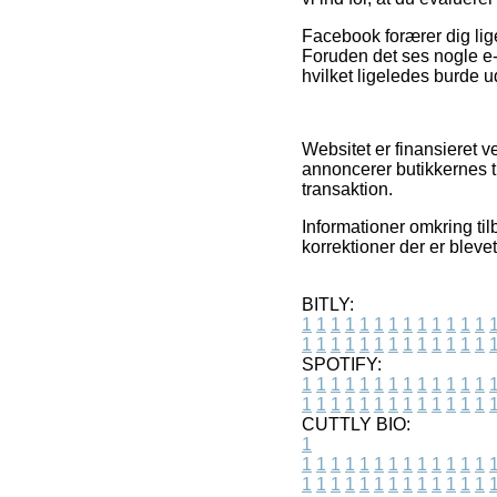
Facebook forærer dig lige
Foruden det ses nogle e-
hvilket ligeledes burde ud
Websitet er finansieret 
annoncerer butikkernes t
transaktion.
Informationer omkring til
korrektioner der er bleve
BITLY:
1
1
1
1
1
1
1
1
1
1
1
1
1
1
1
1
1
1
1
1
1
1
1
1
1
1
SPOTIFY:
1
1
1
1
1
1
1
1
1
1
1
1
1
1
1
1
1
1
1
1
1
1
1
1
1
1
CUTTLY BIO:
1
1
1
1
1
1
1
1
1
1
1
1
1
1
1
1
1
1
1
1
1
1
1
1
1
1
1