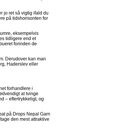
o ret så vigtig ifald du
e på tidshorisonten for
enumre, eksempelvis
s tidligere end et
ibueret forinden de
 sum. Derudover kan man
rg, Haderslev eller
rnet forhandlere i
ødvendigt at tvinge
 – eftertrykkeligt, og
 rabat på Drops Nepal Garn
dtage den mest attraktive