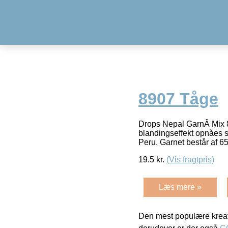
8907 Tåge
Drops Nepal GarnÂ Mix 89
blandingseffekt opnåes 
Peru. Garnet består af 
19.5
kr.
(Vis fragtpris)
Læs mere »
Den mest populære kreat