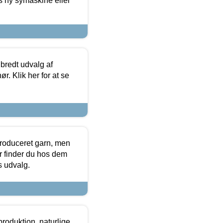
s ny symaskine eller
 bredt udvalg af
r. Klik her for at se
produceret garn, men
or finder du hos dem
es udvalg.
roduktion, naturlige