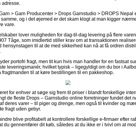
 adresse.
Garn > Garn Producenter > Drops Garnstudio > DROPS Nepal er j
samme, og i det øjemed er det skam klogt at man kigger nærmer
ve vare.
elskaber lover muligheden for dag-til-dag levering på flere var
 Tåge, som imidlertid stiller krav om at transaktionen realisere
 hensynstagen til at de med sikkerhed kan nå at få ordren distr
.
yder portofri fragt, men tit kun hvis man handler for en fastsat
te leveringsmanér, hvilket typisk – ligegyldigt om du bor i Aalbo
å fragtmanden til at køre bestillingen til en pakkeshop.
ret for enhver at søge sig frem til priser i blandt forskellige inte
gt de fleste Drops – Garnstudio online forretninger fundet det n
 deres varer – til piger og drenge, men også til kvinder og mænd
e fragt uden gebyr.
ndre blive profitabelt at kontrollere forskellige e-firmaer efter
t du gennemfører dit køb, således at du ikke er i tvivl om at mo