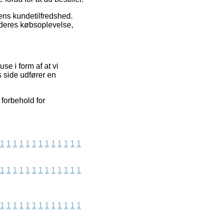
kens kundetilfredshed.
 deres købsoplevelse,
e i form af at vi
s side udfører en
 forbehold for
1
1
1
1
1
1
1
1
1
1
1
1
1
1
1
1
1
1
1
1
1
1
1
1
1
1
1
1
1
1
1
1
1
1
1
1
1
1
1