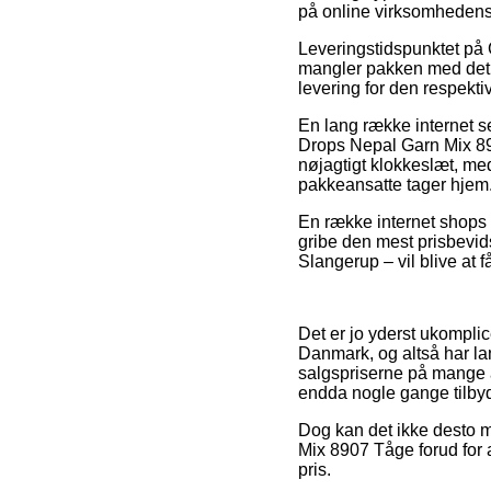
på online virksomhedens
Leveringstidspunktet på 
mangler pakken med det 
levering for den respekti
En lang række internet s
Drops Nepal Garn Mix 8907
nøjagtigt klokkeslæt, med
pakkeansatte tager hjem
En række internet shops 
gribe den mest prisbevids
Slangerup – vil blive at f
Det er jo yderst ukomplice
Danmark, og altså har lan
salgspriserne på mange af
endda nogle gange tilbyd
Dog kan det ikke desto mi
Mix 8907 Tåge forud for a
pris.