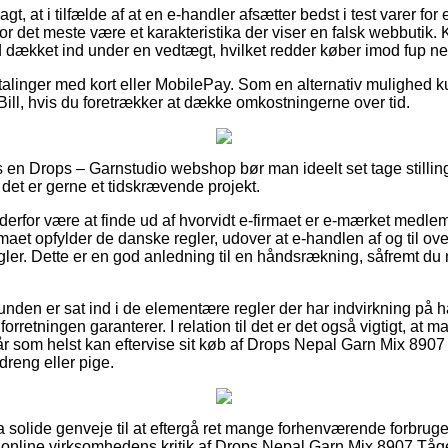
t, at i tilfælde af at en e-handler afsætter bedst i test varer fo
 for det meste være et karakteristika der viser en falsk webbuti
id dækket ind under en vedtægt, hvilket redder køber imod fup ne
etalinger med kort eller MobilePay. Som en alternativ mulighed 
Bill, hvis du foretrækker at dække omkostningerne over tid.
s en Drops – Garnstudio webshop bør man ideelt set tage stillin
det er gerne et tidskrævende projekt.
derfor være at finde ud af hvorvidt e-firmaet er e-mærket medle
irmaet opfylder de danske regler, udover at e-handlen af og til 
gler. Dette er en god anledning til en håndsrækning, såfremt du
unden er sat ind i de elementære regler der har indvirkning på 
forretningen garanterer. I relation til det er det også vigtigt, at m
når som helst kan eftervise sit køb af Drops Nepal Garn Mix 8907
dreng eller pige.
tra solide genveje til at eftergå ret mange forhenværende forbru
er online virksomhedens kritik af Drops Nepal Garn Mix 8907 Tåge f