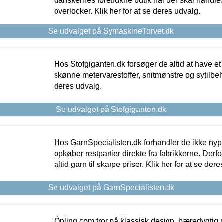
danskernes foretrukne butik når der skal handle
overlocker. Klik her for at se deres udvalg.
Se udvalget på SymaskineTorvet.dk
Hos Stofgiganten.dk forsøger de altid at have et
skønne metervarestoffer, snitmønstre og sytilbehø
deres udvalg.
Se udvalget på Stofgiganten.dk
Hos GarnSpecialisten.dk forhandler de ikke ny
opkøber restpartier direkte fra fabrikkerne. Derf
altid garn til skarpe priser. Klik her for at se der
Se udvalget på GarnSpecialisten.dk
Önling.com tror på klassisk design, bæredygtig p