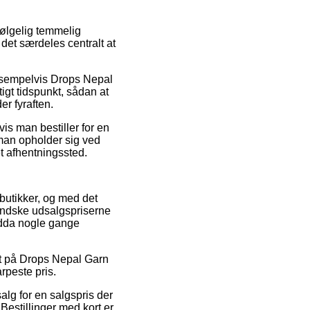
ølgelig temmelig
 det særdeles centralt at
eksempelvis Drops Nepal
igt tidspunkt, sådan at
er fyraften.
is man bestiller for en
 man opholder sig ved
 et afhentningssted.
-butikker, og med det
mindske udsalgspriserne
endda nogle gange
at på Drops Nepal Garn
rpeste pris.
alg for en salgspris der
Bestillinger med kort er