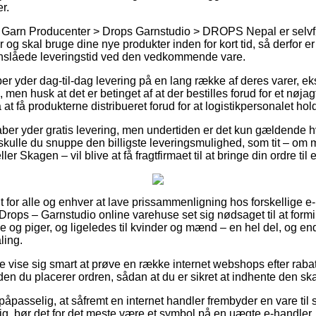
r.
 Garn Producenter > Drops Garnstudio > DROPS Nepal er selvf
 og skal bruge dine nye produkter inden for kort tid, så derfor er
nslåede leveringstid ved den vedkommende vare.
ber yder dag-til-dag levering på en lang række af deres varer, 
en husk at det er betinget af at der bestilles forud for et nøjagt
t få produkterne distribueret forud for at logistikpersonalet hold
aber yder gratis levering, men undertiden er det kun gældende hv
skulle du snuppe den billigste leveringsmulighed, som tit – om
er Skagen – vil blive at få fragtfirmaet til at bringe din ordre til
t for alle og enhver at lave prissammenligning hos forskellige e
Drops – Garnstudio online varehuse set sig nødsaget til at for
ge og piger, og ligeledes til kvinder og mænd – en hel del, og 
ling.
e vise sig smart at prøve en række internet webshops efter rab
en du placerer ordren, sådan at du er sikret at indhente den ska
påpasselig, at såfremt en internet handler frembyder en vare til s
tig, bør det for det meste være et symbol på en uægte e-handler. 