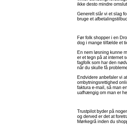
ikke desto mindre omslutte
Generelt slår vi et slag
bruge et afbetalingstilbu
Før folk shopper i en Dr
dog i mange tilfælde et 
En nem løsning kunne må
er et tegn på at internet
fagfolk som har den nødv
når du skulle få probleme
Endvidere anbefaler vi at
ombytningsrettighed onlin
faktura e-mail, så man 
uafhængig om man er her
Trustpilot byder på noge
og derved er det at fore
Mørkegrå inden du shop