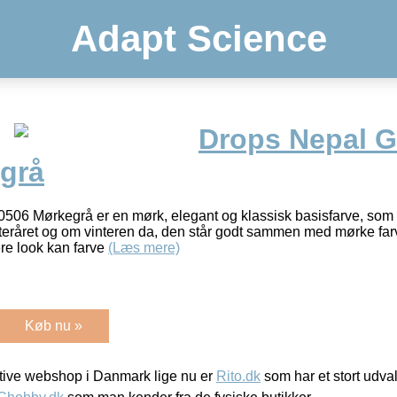
Adapt Science
Drops Nepal G
grå
506 Mørkegrå er en mørk, elegant og klassisk basisfarve, som a
teråret og om vinteren da, den står godt sammen med mørke far
ere look kan farve
(Læs mere)
Køb nu »
ive webshop i Danmark lige nu er
Rito.dk
som har et stort udval