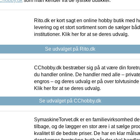
Chobby.dk
som man kender fra de fysiske butikker.
Rito.dk er kort sagt en online hobby butik med h
levering og et stort sortiment som de sælger både
institutioner. Klik her for at se deres udvalg.
Se udvalget på Rito.dk
CChobby.dk bestræber sig på at være din foretr
du handler online. De handler med alle – private,
engros – og deres udvalg er på over tolvtusinde 
Klik her for at se deres udvalg.
Se udvalget på CChobby.dk
SymaskineTorvet.dk er en familievirksomhed der
tilbage, og de lægger en stor ære i at sælge pro
kvalitet til de bedste priser. De har en klar mål