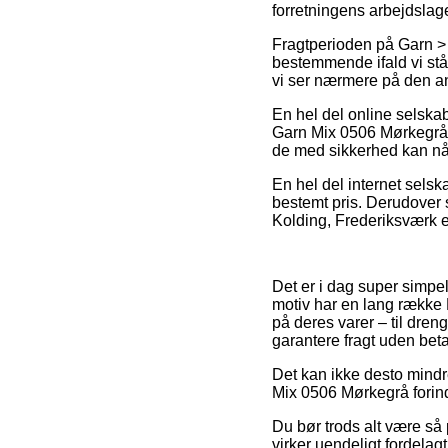
forretningens arbejdslage
Fragtperioden på Garn >
bestemmende ifald vi står
vi ser nærmere på den a
En hel del online selska
Garn Mix 0506 Mørkegrå, m
de med sikkerhed kan nå a
En hel del internet selsk
bestemt pris. Derudover 
Kolding, Frederiksværk ell
Det er i dag super simpel
motiv har en lang række 
på deres varer – til dren
garantere fragt uden beta
Det kan ikke desto mindr
Mix 0506 Mørkegrå forind
Du bør trods alt være så 
virker uendeligt fordelag