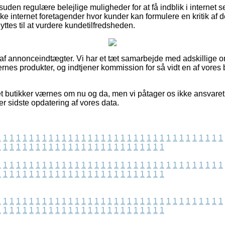
uden regulære belejlige muligheder for at få indblik i internet 
e internet foretagender hvor kunder kan formulere en kritik af
es til at vurdere kundetilfredsheden.
 af annonceindtægter. Vi har et tæt samarbejde med adskillige onl
rnes produkter, og indtjener kommission for så vidt en af vore
et butikker værnes om nu og da, men vi påtager os ikke ansvaret 
ter sidste opdatering af vores data.
1
1
1
1
1
1
1
1
1
1
1
1
1
1
1
1
1
1
1
1
1
1
1
1
1
1
1
1
1
1
1
1
1
1
1
1
1
1
1
1
1
1
1
1
1
1
1
1
1
1
1
1
1
1
1
1
1
1
1
1
1
1
1
1
1
1
1
1
1
1
1
1
1
1
1
1
1
1
1
1
1
1
1
1
1
1
1
1
1
1
1
1
1
1
1
1
1
1
1
1
1
1
1
1
1
1
1
1
1
1
1
1
1
1
1
1
1
1
1
1
1
1
1
1
1
1
1
1
1
1
1
1
1
1
1
1
1
1
1
1
1
1
1
1
1
1
1
1
1
1
1
1
1
1
1
1
1
1
1
1
1
1
1
1
1
1
1
1
1
1
1
1
1
1
1
1
1
1
1
1
1
1
1