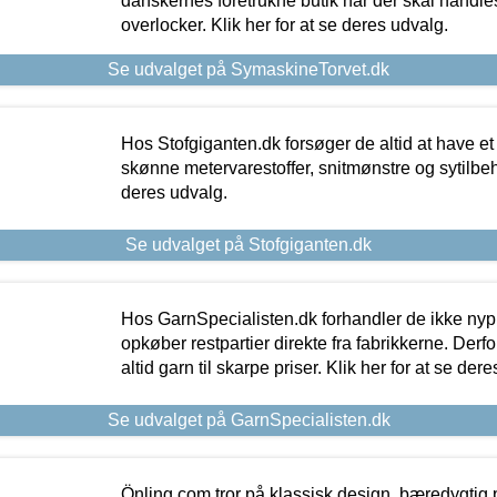
danskernes foretrukne butik når der skal handle
overlocker. Klik her for at se deres udvalg.
Se udvalget på SymaskineTorvet.dk
Hos Stofgiganten.dk forsøger de altid at have et
skønne metervarestoffer, snitmønstre og sytilbehø
deres udvalg.
Se udvalget på Stofgiganten.dk
Hos GarnSpecialisten.dk forhandler de ikke ny
opkøber restpartier direkte fra fabrikkerne. Derf
altid garn til skarpe priser. Klik her for at se der
Se udvalget på GarnSpecialisten.dk
Önling.com tror på klassisk design, bæredygtig p