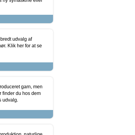
s ny symaskine eller
 bredt udvalg af
r. Klik her for at se
produceret garn, men
or finder du hos dem
es udvalg.
roduktion, naturlige