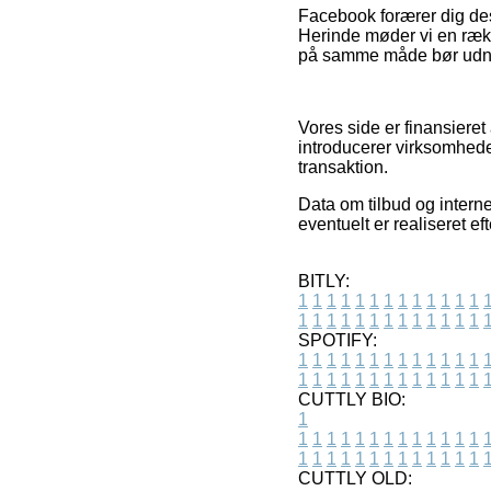
Facebook forærer dig des
Herinde møder vi en rækk
på samme måde bør udnytt
Vores side er finansieret
introducerer virksomhede
transaktion.
Data om tilbud og intern
eventuelt er realiseret ef
BITLY:
1
1
1
1
1
1
1
1
1
1
1
1
1
1
1
1
1
1
1
1
1
1
1
1
1
1
SPOTIFY:
1
1
1
1
1
1
1
1
1
1
1
1
1
1
1
1
1
1
1
1
1
1
1
1
1
1
CUTTLY BIO:
1
1
1
1
1
1
1
1
1
1
1
1
1
1
1
1
1
1
1
1
1
1
1
1
1
1
1
CUTTLY OLD: