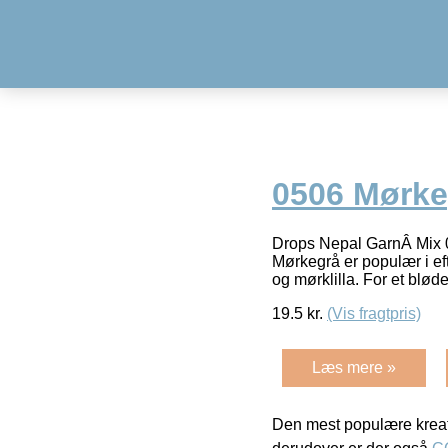
0506 Mørke
Drops Nepal GarnÂ Mix 0
Mørkegrå er populær i ef
og mørklilla. For et blød
19.5
kr.
(Vis fragtpris)
Læs mere »
Den mest populære kreat