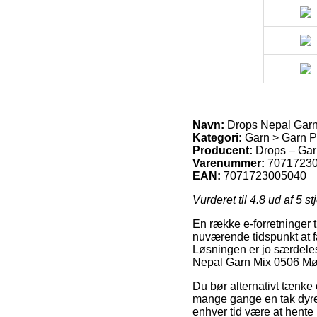
Navn:
Drops Nepal Garn
Kategori:
Garn > Garn P
Producent:
Drops – Gar
Varenummer:
7071723
EAN:
7071723005040
Vurderet til
4.8
ud af 5 st
En række e-forretninger 
nuværende tidspunkt at få
Løsningen er jo særdele
Nepal Garn Mix 0506 Mø
Du bør alternativt tænke o
mange gange en tak dyrer
enhver tid være at hente