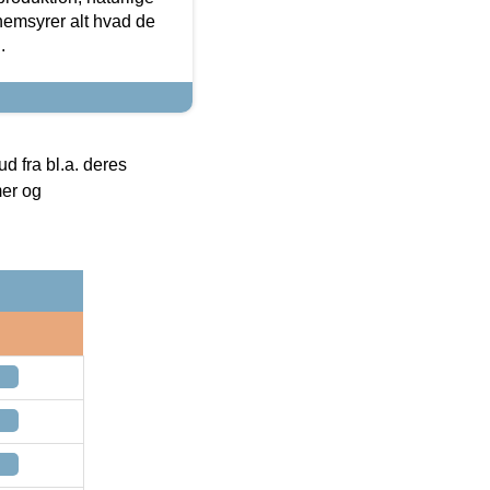
nemsyrer alt hvad de
.
 fra bl.a. deres
mer og