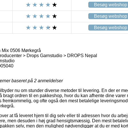
Besøg webshop
Besøg webshop
Besøg webshop
 Mix 0506 Mørkegrå
roducenter > Drops Garnstudio > DROPS Nepal
nstudio
005040
jerner baseret på
2
anmeldelser
tilbyder nu om stunder diverse metoder til levering. En der er m
 bragt ordren til en pakkeshop, hvor du kan afhente dine varer 
s fremkommelig, og ofte også den mest betalelige leveringsmod
rkegrå.
ver at få leveret hjem til dig selv eller til adressen hvor du arb
e, men desuden i høj grad hensigtsmæssig. Den mest betalelige f
 pakken selv, men den mulighed nødvendiggør at du er med kort a