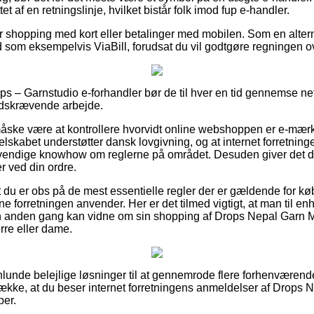
t af en retningslinje, hvilket bistår folk imod fup e-handler.
 for shopping med kort eller betalinger med mobilen. Som en alte
d som eksempelvis ViaBill, forudsat du vil godtgøre regningen ov
ops – Garnstudio e-forhandler bør de til hver en tid gennemse ne
tidskrævende arbejde.
ske være at kontrollere hvorvidt online webshoppen er e-mærk
 selskabet understøtter dansk lovgivning, og at internet forretnin
endige knowhow om reglerne på området. Desuden giver det dig 
r ved din ordre.
 du er obs på de mest essentielle regler der er gældende for køb
e forretningen anvender. Her er det tilmed vigtigt, at man til enh
en anden gang kan vidne om sin shopping af Drops Nepal Garn 
re eller dame.
nlunde belejlige løsninger til at gennemrode flere forhenvære
trække, at du beser internet forretningens anmeldelser af Drops
per.