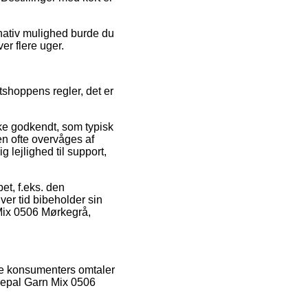
rnativ mulighed burde du
er flere uger.
tshoppens regler, det er
e godkendt, som typisk
gen ofte overvåges af
lejlighed til support,
et, f.eks. den
ver tid bibeholder sin
Mix 0506 Mørkegrå,
nde konsumenters omtaler
 Nepal Garn Mix 0506