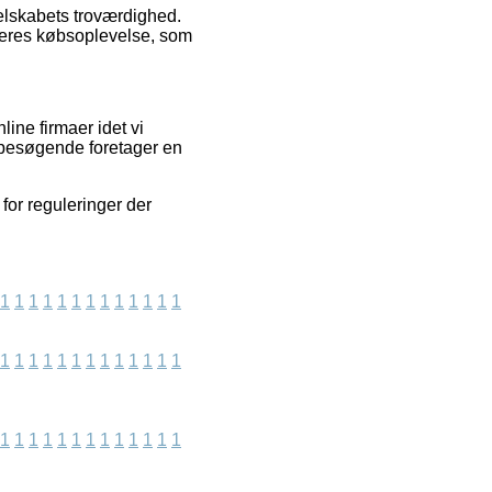
selskabets troværdighed.
 deres købsoplevelse, som
ine firmaer idet vi
s besøgende foretager en
for reguleringer der
1
1
1
1
1
1
1
1
1
1
1
1
1
1
1
1
1
1
1
1
1
1
1
1
1
1
1
1
1
1
1
1
1
1
1
1
1
1
1