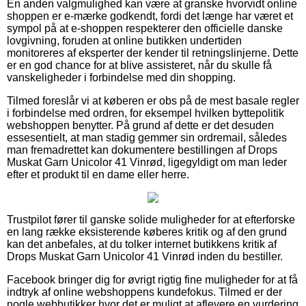
En anden valgmulighed kan være at granske hvorvidt online
shoppen er e-mærke godkendt, fordi det længe har været et
sympol på at e-shoppen respekterer den officielle danske
lovgivning, foruden at online butikken undertiden
monitoreres af eksperter der kender til retningslinjerne. Dette
er en god chance for at blive assisteret, når du skulle få
vanskeligheder i forbindelse med din shopping.
Tilmed foreslår vi at køberen er obs på de mest basale regler
i forbindelse med ordren, for eksempel hvilken byttepolitik
webshoppen benytter. På grund af dette er det desuden
essesentielt, at man stadig gemmer sin ordremail, således
man fremadrettet kan dokumentere bestillingen af Drops
Muskat Garn Unicolor 41 Vinrød, ligegyldigt om man leder
efter et produkt til en dame eller herre.
Trustpilot fører til ganske solide muligheder for at efterforske
en lang række eksisterende køberes kritik og af den grund
kan det anbefales, at du tolker internet butikkens kritik af
Drops Muskat Garn Unicolor 41 Vinrød inden du bestiller.
Facebook bringer dig for øvrigt rigtig fine muligheder for at få
indtryk af online webshoppens kundefokus. Tilmed er der
nogle webbutikker hvor det er muligt at aflevere en vurdering