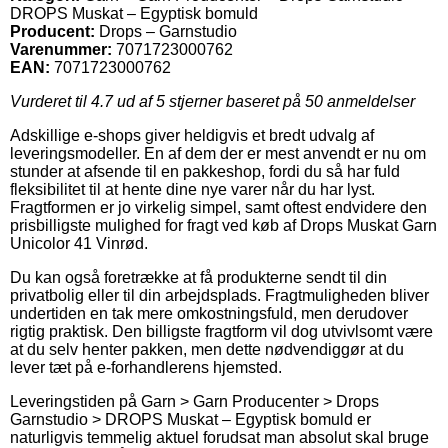
DROPS Muskat – Egyptisk bomuld
Producent:
Drops – Garnstudio
Varenummer:
7071723000762
EAN:
7071723000762
Vurderet til
4.7
ud af 5 stjerner baseret på
50
anmeldelser
Adskillige e-shops giver heldigvis et bredt udvalg af
leveringsmodeller. En af dem der er mest anvendt er nu om
stunder at afsende til en pakkeshop, fordi du så har fuld
fleksibilitet til at hente dine nye varer når du har lyst.
Fragtformen er jo virkelig simpel, samt oftest endvidere den
prisbilligste mulighed for fragt ved køb af Drops Muskat Garn
Unicolor 41 Vinrød.
Du kan også foretrække at få produkterne sendt til din
privatbolig eller til din arbejdsplads. Fragtmuligheden bliver
undertiden en tak mere omkostningsfuld, men derudover
rigtig praktisk. Den billigste fragtform vil dog utvivlsomt være
at du selv henter pakken, men dette nødvendiggør at du
lever tæt på e-forhandlerens hjemsted.
Leveringstiden på Garn > Garn Producenter > Drops
Garnstudio > DROPS Muskat – Egyptisk bomuld er
naturligvis temmelig aktuel forudsat man absolut skal bruge