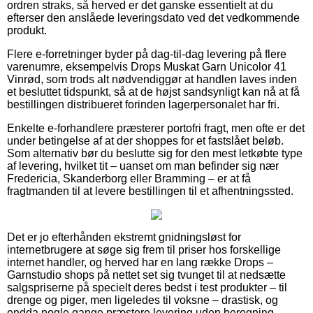
ordren straks, så herved er det ganske essentielt at du
efterser den anslåede leveringsdato ved det vedkommende
produkt.
Flere e-forretninger byder på dag-til-dag levering på flere
varenumre, eksempelvis Drops Muskat Garn Unicolor 41
Vinrød, som trods alt nødvendiggør at handlen laves inden
et besluttet tidspunkt, så at de højst sandsynligt kan nå at få
bestillingen distribueret forinden lagerpersonalet har fri.
Enkelte e-forhandlere præsterer portofri fragt, men ofte er det
under betingelse af at der shoppes for et fastslået beløb.
Som alternativ bør du beslutte sig for den mest letkøbte type
af levering, hvilket tit – uanset om man befinder sig nær
Fredericia, Skanderborg eller Bramming – er at få
fragtmanden til at levere bestillingen til et afhentningssted.
Det er jo efterhånden ekstremt gnidningsløst for
internetbrugere at søge sig frem til priser hos forskellige
internet handler, og herved har en lang række Drops –
Garnstudio shops på nettet set sig tvunget til at nedsætte
salgspriserne på specielt deres bedst i test produkter – til
drenge og piger, men ligeledes til voksne – drastisk, og
endda nogle gange præstere levering uden beregning.