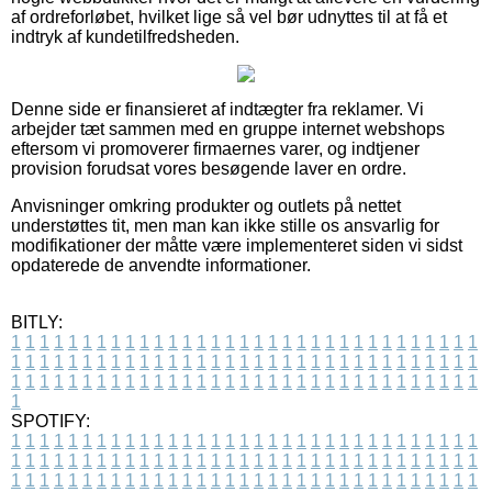
af ordreforløbet, hvilket lige så vel bør udnyttes til at få et
indtryk af kundetilfredsheden.
Denne side er finansieret af indtægter fra reklamer. Vi
arbejder tæt sammen med en gruppe internet webshops
eftersom vi promoverer firmaernes varer, og indtjener
provision forudsat vores besøgende laver en ordre.
Anvisninger omkring produkter og outlets på nettet
understøttes tit, men man kan ikke stille os ansvarlig for
modifikationer der måtte være implementeret siden vi sidst
opdaterede de anvendte informationer.
BITLY:
1
1
1
1
1
1
1
1
1
1
1
1
1
1
1
1
1
1
1
1
1
1
1
1
1
1
1
1
1
1
1
1
1
1
1
1
1
1
1
1
1
1
1
1
1
1
1
1
1
1
1
1
1
1
1
1
1
1
1
1
1
1
1
1
1
1
1
1
1
1
1
1
1
1
1
1
1
1
1
1
1
1
1
1
1
1
1
1
1
1
1
1
1
1
1
1
1
1
1
1
SPOTIFY:
1
1
1
1
1
1
1
1
1
1
1
1
1
1
1
1
1
1
1
1
1
1
1
1
1
1
1
1
1
1
1
1
1
1
1
1
1
1
1
1
1
1
1
1
1
1
1
1
1
1
1
1
1
1
1
1
1
1
1
1
1
1
1
1
1
1
1
1
1
1
1
1
1
1
1
1
1
1
1
1
1
1
1
1
1
1
1
1
1
1
1
1
1
1
1
1
1
1
1