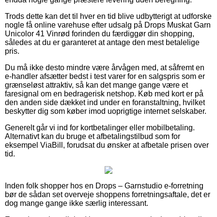
Trods dette kan det til hver en tid blive udbytterigt at udforske
nogle få online varehuse efter udsalg på Drops Muskat Garn
Unicolor 41 Vinrød forinden du færdiggør din shopping,
således at du er garanteret at antage den mest betalelige
pris.
Du må ikke desto mindre være årvågen med, at såfremt en
e-handler afsætter bedst i test varer for en salgspris som er
grænseløst attraktiv, så kan det mange gange være et
faresignal om en bedragerisk netshop. Køb med kort er på
den anden side dækket ind under en foranstaltning, hvilket
beskytter dig som køber imod uoprigtige internet selskaber.
Generelt går vi ind for kortbetalinger eller mobilbetaling.
Alternativt kan du bruge et afbetalingstilbud som for
eksempel ViaBill, forudsat du ønsker at afbetale prisen over
tid.
Inden folk shopper hos en Drops – Garnstudio e-forretning
bør de sådan set overveje shoppens forretningsaftale, det er
dog mange gange ikke særlig interessant.