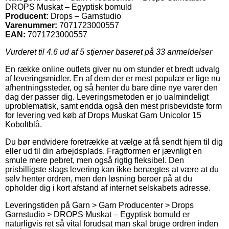
DROPS Muskat – Egyptisk bomuld
Producent:
Drops – Garnstudio
Varenummer:
7071723000557
EAN:
7071723000557
Vurderet til
4.6
ud af 5 stjerner baseret på
33
anmeldelser
En række online outlets giver nu om stunder et bredt udvalg
af leveringsmidler. En af dem der er mest populær er lige nu
afhentningssteder, og så henter du bare dine nye varer den
dag der passer dig. Leveringsmetoden er jo ualmindeligt
uproblematisk, samt endda også den mest prisbevidste form
for levering ved køb af Drops Muskat Garn Unicolor 15
Koboltblå.
Du bør endvidere foretrække at vælge at få sendt hjem til dig
eller ud til din arbejdsplads. Fragtformen er jævnligt en
smule mere pebret, men også rigtig fleksibel. Den
prisbilligste slags levering kan ikke benægtes at være at du
selv henter ordren, men den løsning beroer på at du
opholder dig i kort afstand af internet selskabets adresse.
Leveringstiden på Garn > Garn Producenter > Drops
Garnstudio > DROPS Muskat – Egyptisk bomuld er
naturligvis ret så vital forudsat man skal bruge ordren inden