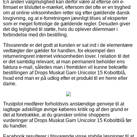
En anden valgmulighed kan derfor være at efterse om e-
firmaet er tilsluttet e-mærket, eftersom det ofte er en tryghed
om at online virksomheden retter sig efter gældende dansk
lovgivning, og at e-forretningen jævnligt tilses af eksperter
som er meget fortrolige de gældende regler. Desuden giver
det dig lejlighed til støtte, hvis du oplever dilemmaer i
forbindelse med din bestilling.
Tilsvarende er det godt at kunden er sat ind i de elementære
vedtægter der gælder for handlen, for eksempel den
returneringsret internet virksomheden lover. I relation til det
er det samtidig relevant, at man permanent beholder ens
faktura e-mail, således man i fremtiden vil kunne bekræfte
bestillingen af Drops Muskat Garn Unicolor 15 Koboltblå,
hvad end man er på udkig efter et produkt til en herre eller
dame.
Trustpilot medfører forholdsvis anstændige genveje til at
iagttage adskillige øvrige køberes kritik og af den grund er
det at foretrække, at du gransker online shoppens
vurderinger af Drops Muskat Garn Unicolor 15 Koboltblå før
du handler.
Facebook resulterer i tilsvarende visse stabile løsninger til at