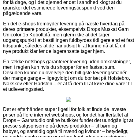
for få dage, og i det øjemed er det i sandhed klogt at du
gransker det estimerede leveringstidspunkt ved den
pågældende vare.
En del e-shops frembyder levering på næste hverdag på
deres primære produkter, eksempelvis Drops Muskat Garn
Unicolor 15 Koboltblå, men glem ikke at det tager
udgangspunkt i at bestillingen fuldbyrdes tidligere end et fast
tidspunkt, således at de har udsigt til at kunne nå at få dit
nye produkt klar før de lageransatte tager hjem.
En række netshops garanterer levering uden omkostninger,
men i reglen kun hvis du shopper for en fastsat sum.
Desuden kunne du overveje den billigste leveringsmanér,
der mange gange – ligegyldigt om du bor tæt på Holstebro,
Nakskov eller Hadsten – er at få dem til at køre dine varer til
et udleveringssted.
Det er efterhånden super ligetil for folk at finde de laveste
priser på flere internet webshops, og for det har flertallet af
Drops – Garnstudio online butikker fundet det uundgåeligt at
presse salgspriserne på deres produkter – til børn og
babyer, og samtidig også til mænd og kvinder – betydeligt,
og endda nogle gange præstere fragt uden omkostninger.