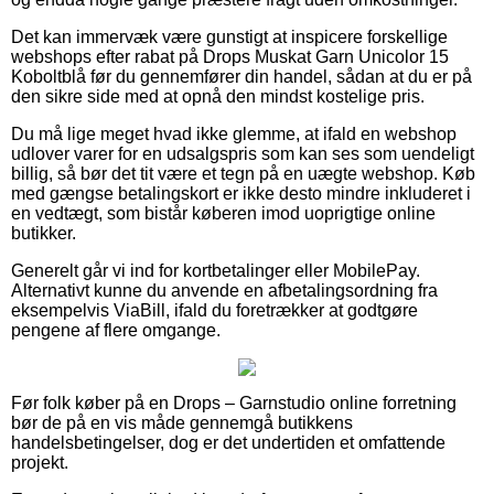
Det kan immervæk være gunstigt at inspicere forskellige
webshops efter rabat på Drops Muskat Garn Unicolor 15
Koboltblå før du gennemfører din handel, sådan at du er på
den sikre side med at opnå den mindst kostelige pris.
Du må lige meget hvad ikke glemme, at ifald en webshop
udlover varer for en udsalgspris som kan ses som uendeligt
billig, så bør det tit være et tegn på en uægte webshop. Køb
med gængse betalingskort er ikke desto mindre inkluderet i
en vedtægt, som bistår køberen imod uoprigtige online
butikker.
Generelt går vi ind for kortbetalinger eller MobilePay.
Alternativt kunne du anvende en afbetalingsordning fra
eksempelvis ViaBill, ifald du foretrækker at godtgøre
pengene af flere omgange.
Før folk køber på en Drops – Garnstudio online forretning
bør de på en vis måde gennemgå butikkens
handelsbetingelser, dog er det undertiden et omfattende
projekt.