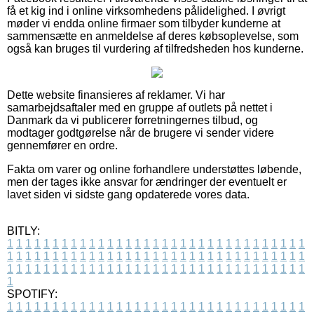
få et kig ind i online virksomhedens pålidelighed. I øvrigt
møder vi endda online firmaer som tilbyder kunderne at
sammensætte en anmeldelse af deres købsoplevelse, som
også kan bruges til vurdering af tilfredsheden hos kunderne.
Dette website finansieres af reklamer. Vi har
samarbejdsaftaler med en gruppe af outlets på nettet i
Danmark da vi publicerer forretningernes tilbud, og
modtager godtgørelse når de brugere vi sender videre
gennemfører en ordre.
Fakta om varer og online forhandlere understøttes løbende,
men der tages ikke ansvar for ændringer der eventuelt er
lavet siden vi sidste gang opdaterede vores data.
BITLY:
1
1
1
1
1
1
1
1
1
1
1
1
1
1
1
1
1
1
1
1
1
1
1
1
1
1
1
1
1
1
1
1
1
1
1
1
1
1
1
1
1
1
1
1
1
1
1
1
1
1
1
1
1
1
1
1
1
1
1
1
1
1
1
1
1
1
1
1
1
1
1
1
1
1
1
1
1
1
1
1
1
1
1
1
1
1
1
1
1
1
1
1
1
1
1
1
1
1
1
1
SPOTIFY:
1
1
1
1
1
1
1
1
1
1
1
1
1
1
1
1
1
1
1
1
1
1
1
1
1
1
1
1
1
1
1
1
1