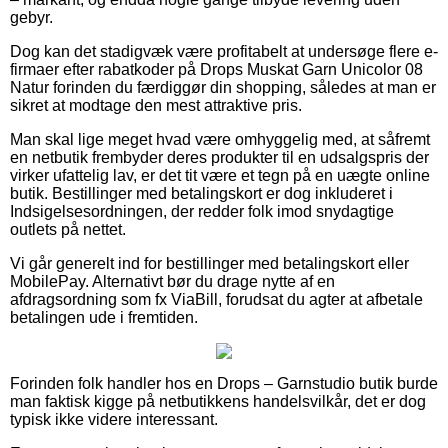
gebyr.
Dog kan det stadigvæk være profitabelt at undersøge flere e-
firmaer efter rabatkoder på Drops Muskat Garn Unicolor 08
Natur forinden du færdiggør din shopping, således at man er
sikret at modtage den mest attraktive pris.
Man skal lige meget hvad være omhyggelig med, at såfremt
en netbutik frembyder deres produkter til en udsalgspris der
virker ufattelig lav, er det tit være et tegn på en uægte online
butik. Bestillinger med betalingskort er dog inkluderet i
Indsigelsesordningen, der redder folk imod snydagtige
outlets på nettet.
Vi går generelt ind for bestillinger med betalingskort eller
MobilePay. Alternativt bør du drage nytte af en
afdragsordning som fx ViaBill, forudsat du agter at afbetale
betalingen ude i fremtiden.
Forinden folk handler hos en Drops – Garnstudio butik burde
man faktisk kigge på netbutikkens handelsvilkår, det er dog
typisk ikke videre interessant.