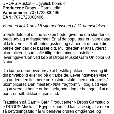
DROPS Muskat – Egyptisk bomuld
Producent:
Drops – Garnstudio
Varenummer:
7071723000496
EAN:
7071723000496
Vurderet til
4.1
ud af 5 stjerner baseret på
11
anmeldelser
Størstedelen af online virksomheder giver nu om stunder et
bredt udvalg af fragtformer. En af de populære er i vore dage
at få leveret til et afhentningssted, og så henter du bare din
pakke den dag der passer dig. Muligheden er altså yderst
ukompliceret, samt ofte tillige den mindst kostelige
leveringsversion ved køb af Drops Muskat Garn Unicolor 08
Natur.
Du kunne derudover prøve at bestille pakken til levering til
din privatbolig eller ud på dit arbejde. Leveringstypen viser
sig undertiden lidt mere omkostningsfuld, men endda ret så
ukompliceret. Den mest letkøbte fragtform vil dog altid vise
sig at være at hente ordren selv, som dog er betinget af at du
bor nær netbutikkens hjemsted.
Fragttiden på Garn > Garn Producenter > Drops Garnstudio
> DROPS Muskat – Egyptisk bomuld kan vise sig at være ret
så betydningsfuld når vi behøver ordren omgående, og