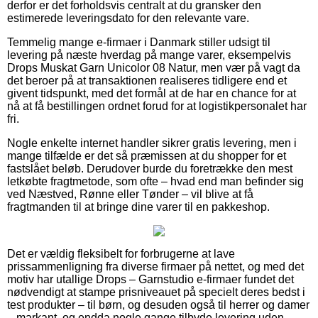
derfor er det forholdsvis centralt at du gransker den
estimerede leveringsdato for den relevante vare.
Temmelig mange e-firmaer i Danmark stiller udsigt til
levering på næste hverdag på mange varer, eksempelvis
Drops Muskat Garn Unicolor 08 Natur, men vær på vagt da
det beroer på at transaktionen realiseres tidligere end et
givent tidspunkt, med det formål at de har en chance for at
nå at få bestillingen ordnet forud for at logistikpersonalet har
fri.
Nogle enkelte internet handler sikrer gratis levering, men i
mange tilfælde er det så præmissen at du shopper for et
fastslået beløb. Derudover burde du foretrække den mest
letkøbte fragtmetode, som ofte – hvad end man befinder sig
ved Næstved, Rønne eller Tønder – vil blive at få
fragtmanden til at bringe dine varer til en pakkeshop.
Det er vældig fleksibelt for forbrugerne at lave
prissammenligning fra diverse firmaer på nettet, og med det
motiv har utallige Drops – Garnstudio e-firmaer fundet det
nødvendigt at stampe prisniveauet på specielt deres bedst i
test produkter – til børn, og desuden også til herrer og damer
– markant, og endda nogle gange tilbyde levering uden