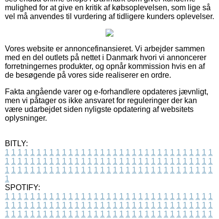
mulighed for at give en kritik af købsoplevelsen, som lige så
vel må anvendes til vurdering af tidligere kunders oplevelser.
Vores website er annoncefinansieret. Vi arbejder sammen
med en del outlets på nettet i Danmark hvori vi annoncerer
forretningernes produkter, og opnår kommission hvis en af
de besøgende på vores side realiserer en ordre.
Fakta angående varer og e-forhandlere opdateres jævnligt,
men vi påtager os ikke ansvaret for reguleringer der kan
være udarbejdet siden nyligste opdatering af websitets
oplysninger.
BITLY:
1
1
1
1
1
1
1
1
1
1
1
1
1
1
1
1
1
1
1
1
1
1
1
1
1
1
1
1
1
1
1
1
1
1
1
1
1
1
1
1
1
1
1
1
1
1
1
1
1
1
1
1
1
1
1
1
1
1
1
1
1
1
1
1
1
1
1
1
1
1
1
1
1
1
1
1
1
1
1
1
1
1
1
1
1
1
1
1
1
1
1
1
1
1
1
1
1
1
1
1
SPOTIFY:
1
1
1
1
1
1
1
1
1
1
1
1
1
1
1
1
1
1
1
1
1
1
1
1
1
1
1
1
1
1
1
1
1
1
1
1
1
1
1
1
1
1
1
1
1
1
1
1
1
1
1
1
1
1
1
1
1
1
1
1
1
1
1
1
1
1
1
1
1
1
1
1
1
1
1
1
1
1
1
1
1
1
1
1
1
1
1
1
1
1
1
1
1
1
1
1
1
1
1