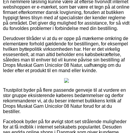
En nemmere løsning kunne være at efterse hvorvidt internet
webshoppen er e-mærket, som bør være et tegn på at online
firmaet efterkommer dansk lovgivning, foruden at butikken
hyppigt føres tilsyn med af specialister der kender reglerne
på området. Det giver dig mulighed for assistance, for så vidt
du forvoldes problemer i forbindelse med din bestilling.
Derudover tilråder vi at du er oppe på mærkerne omkring de
elementære forhold gældende for bestillingen, for eksempel
hvilken byttepolitik virksomheden har. Her er det virkelig
essesentielt, at man altid beholder ens købsbekræftelse,
således man til enhver tid vil kunne påvise sin bestilling af
Drops Muskat Garn Unicolor 08 Natur, uafhængig om du
leder efter et produkt til en mand eller kvinde.
Trustpilot byder på flere passende genveje til at vurdere en
stor gruppe eksisterende køberes bedømmelser og derfor
rekommanderer vi, at du beser internet butikkens kritik af
Drops Muskat Garn Unicolor 08 Natur forud for at du
bestiller.
Facebook byder på for øvrigt stort set strålende muligheder
for at få indblik i internet selskabets popularitet. Desuden
ses endda online shops i Danmark som giver kunderne