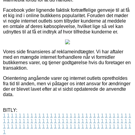
Facebook yder lignende faktisk fortræffelige genveje til at få
et kig ind i online butikkens popularitet. Foruden det møder
vi nogle internet outlets som tilbyder kunderne at meddele
en omtale af deres købsoplevelse, hvilket lige så vel kan
udnyttes til at få et indtryk af hvor tilfredse kunderne er.
Vores side finansieres af reklameindtægter. Vi har aftaler
med en mængde internet forhandlere når vi formidler
butikkernes varer, og tjener godtgørelse hvis du foretager en
transaktion.
Orientering angående varer og internet outlets opretholdes
fra tid til anden, men vi påtager os intet ansvar for ændringer
der er blevet lavet efter at vi sidst opdaterede de anvendte
data.
BITLY:
1
1
1
1
1
1
1
1
1
1
1
1
1
1
1
1
1
1
1
1
1
1
1
1
1
1
1
1
1
1
1
1
1
1
1
1
1
1
1
1
1
1
1
1
1
1
1
1
1
1
1
1
1
1
1
1
1
1
1
1
1
1
1
1
1
1
1
1
1
1
1
1
1
1
1
1
1
1
1
1
1
1
1
1
1
1
1
1
1
1
1
1
1
1
1
1
1
1
1
1