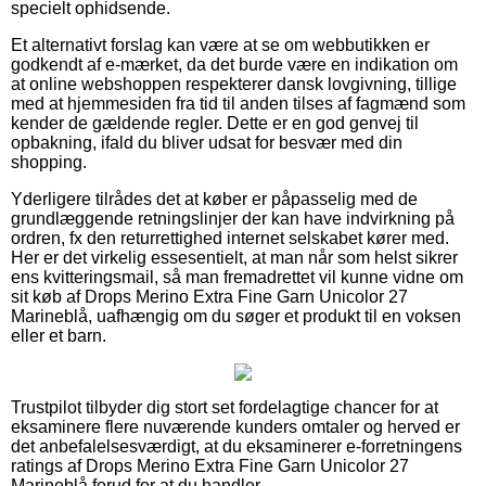
specielt ophidsende.
Et alternativt forslag kan være at se om webbutikken er
godkendt af e-mærket, da det burde være en indikation om
at online webshoppen respekterer dansk lovgivning, tillige
med at hjemmesiden fra tid til anden tilses af fagmænd som
kender de gældende regler. Dette er en god genvej til
opbakning, ifald du bliver udsat for besvær med din
shopping.
Yderligere tilrådes det at køber er påpasselig med de
grundlæggende retningslinjer der kan have indvirkning på
ordren, fx den returrettighed internet selskabet kører med.
Her er det virkelig essesentielt, at man når som helst sikrer
ens kvitteringsmail, så man fremadrettet vil kunne vidne om
sit køb af Drops Merino Extra Fine Garn Unicolor 27
Marineblå, uafhængig om du søger et produkt til en voksen
eller et barn.
Trustpilot tilbyder dig stort set fordelagtige chancer for at
eksaminere flere nuværende kunders omtaler og herved er
det anbefalelsesværdigt, at du eksaminerer e-forretningens
ratings af Drops Merino Extra Fine Garn Unicolor 27
Marineblå forud for at du handler.