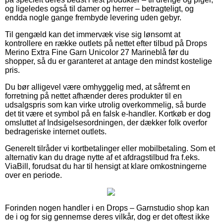
og ligeledes også til damer og herrer – betragteligt, og
endda nogle gange frembyde levering uden gebyr.
Til gengæld kan det immervæk vise sig lønsomt at
kontrollere en række outlets på nettet efter tilbud på Drops
Merino Extra Fine Garn Unicolor 27 Marineblå før du
shopper, så du er garanteret at antage den mindst kostelige
pris.
Du bør alligevel være omhyggelig med, at såfremt en
forretning på nettet afhænder deres produkter til en
udsalgspris som kan virke utrolig overkommelig, så burde
det tit være et symbol på en falsk e-handler. Kortkøb er dog
omsluttet af Indsigelsesordningen, der dækker folk overfor
bedrageriske internet outlets.
Generelt tilråder vi kortbetalinger eller mobilbetaling. Som et
alternativ kan du drage nytte af et afdragstilbud fra f.eks.
ViaBill, forudsat du har til hensigt at klare omkostningerne
over en periode.
Forinden nogen handler i en Drops – Garnstudio shop kan
de i og for sig gennemse deres vilkår, dog er det oftest ikke