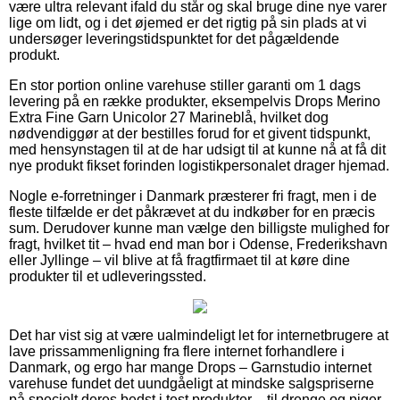
være ultra relevant ifald du står og skal bruge dine nye varer
lige om lidt, og i det øjemed er det rigtig på sin plads at vi
undersøger leveringstidspunktet for det pågældende
produkt.
En stor portion online varehuse stiller garanti om 1 dags
levering på en række produkter, eksempelvis Drops Merino
Extra Fine Garn Unicolor 27 Marineblå, hvilket dog
nødvendiggør at der bestilles forud for et givent tidspunkt,
med hensynstagen til at de har udsigt til at kunne nå at få dit
nye produkt fikset forinden logistikpersonalet drager hjemad.
Nogle e-forretninger i Danmark præsterer fri fragt, men i de
fleste tilfælde er det påkrævet at du indkøber for en præcis
sum. Derudover kunne man vælge den billigste mulighed for
fragt, hvilket tit – hvad end man bor i Odense, Frederikshavn
eller Jyllinge – vil blive at få fragtfirmaet til at køre dine
produkter til et udleveringssted.
Det har vist sig at være ualmindeligt let for internetbrugere at
lave prissammenligning fra flere internet forhandlere i
Danmark, og ergo har mange Drops – Garnstudio internet
varehuse fundet det uundgåeligt at mindske salgspriserne
på specielt deres bedst i test produkter – til drenge og piger,