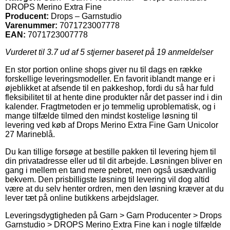
DROPS Merino Extra Fine
Producent:
Drops – Garnstudio
Varenummer:
7071723007778
EAN:
7071723007778
Vurderet til
3.7
ud af 5 stjerner baseret på
19
anmeldelser
En stor portion online shops giver nu til dags en række
forskellige leveringsmodeller. En favorit iblandt mange er i
øjeblikket at afsende til en pakkeshop, fordi du så har fuld
fleksibilitet til at hente dine produkter når det passer ind i din
kalender. Fragtmetoden er jo temmelig uproblematisk, og i
mange tilfælde tilmed den mindst kostelige løsning til
levering ved køb af Drops Merino Extra Fine Garn Unicolor
27 Marineblå.
Du kan tillige forsøge at bestille pakken til levering hjem til
din privatadresse eller ud til dit arbejde. Løsningen bliver en
gang i mellem en tand mere pebret, men også usædvanlig
bekvem. Den prisbilligste løsning til levering vil dog altid
være at du selv henter ordren, men den løsning kræver at du
lever tæt på online butikkens arbejdslager.
Leveringsdygtigheden på Garn > Garn Producenter > Drops
Garnstudio > DROPS Merino Extra Fine kan i nogle tilfælde