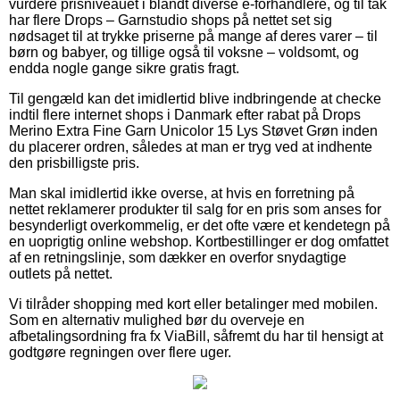
vurdere prisniveauet i blandt diverse e-forhandlere, og til tak
har flere Drops – Garnstudio shops på nettet set sig
nødsaget til at trykke priserne på mange af deres varer – til
børn og babyer, og tillige også til voksne – voldsomt, og
endda nogle gange sikre gratis fragt.
Til gengæld kan det imidlertid blive indbringende at checke
indtil flere internet shops i Danmark efter rabat på Drops
Merino Extra Fine Garn Unicolor 15 Lys Støvet Grøn inden
du placerer ordren, således at man er tryg ved at indhente
den prisbilligste pris.
Man skal imidlertid ikke overse, at hvis en forretning på
nettet reklamerer produkter til salg for en pris som anses for
besynderligt overkommelig, er det ofte være et kendetegn på
en uoprigtig online webshop. Kortbestillinger er dog omfattet
af en retningslinje, som dækker en overfor snydagtige
outlets på nettet.
Vi tilråder shopping med kort eller betalinger med mobilen.
Som en alternativ mulighed bør du overveje en
afbetalingsordning fra fx ViaBill, såfremt du har til hensigt at
godtgøre regningen over flere uger.