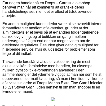
Før nogen handler på en Drops – Garnstudio e-shop
behøver man når alt kommer til alt granske deres
handelsbetingelser, men det er oftest et tidskrævende
arbejde.
En anden mulighed kunne derfor være at se hvorvidt internet
forhandleren er medlem af e-mærket, grundet at det
almindeligvis er et bevis på at e-handlen følger gældende
dansk lovgivning, og at butikken en gang i mellem
undersøges af fagmænd der har megen viden om de
gældende regulativer. Desuden giver det dig mulighed for
hjælpende service, hvis du udsættes for problemer som
følge af dit indkøb.
Tilsvarende foreslår vi at du er vaks omkring de mest
aktuelle vilkår i forbindelse med handlen, for eksempel
hvilken byttepolitik e-forretningen anvender. I den
sammenhæng er det ydermere vigtigt, at man når som helst
opbevarer ens e-mail kvittering, så man i fremtiden vil kunne
eftervise sin ordre af Drops Merino Extra Fine Garn Unicolor
15 Lys Støvet Grøn, uden hensyn til om man shopper til en
kvinde eller mand.