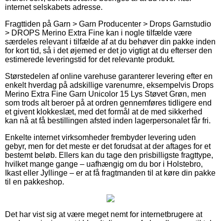
internet selskabets adresse.
Fragttiden på Garn > Garn Producenter > Drops Garnstudio
> DROPS Merino Extra Fine kan i nogle tilfælde være
særdeles relevant i tilfælde af at du behøver din pakke inden
for kort tid, så i det øjemed er det jo vigtigt at du efterser den
estimerede leveringstid for det relevante produkt.
Størstedelen af online varehuse garanterer levering efter en
enkelt hverdag på adskillige varenumre, eksempelvis Drops
Merino Extra Fine Garn Unicolor 15 Lys Støvet Grøn, men
som trods alt beroer på at ordren gennemføres tidligere end
et givent klokkeslæt, med det formål at de med sikkerhed
kan nå at få bestillingen afsted inden lagerpersonalet får fri.
Enkelte internet virksomheder frembyder levering uden
gebyr, men for det meste er det forudsat at der aftages for et
bestemt beløb. Ellers kan du tage den prisbilligste fragttype,
hvilket mange gange – uafhængig om du bor i Holstebro,
Ikast eller Jyllinge – er at få fragtmanden til at køre din pakke
til en pakkeshop.
Det har vist sig at være meget nemt for internetbrugere at