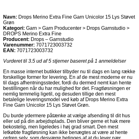
Navn:
Drops Merino Extra Fine Garn Unicolor 15 Lys Støvet
Grøn
Kategori:
Garn > Garn Producenter > Drops Garnstudio >
DROPS Merino Extra Fine
Producent:
Drops – Garnstudio
Varenummer:
7071723003732
EAN:
7071723003732
Vurderet til
3.5
ud af 5 stjerner baseret på
1
anmeldelser
En masse internet butikker tilbyder nu til dags en lang række
forskellige former for levering. En af de mest moderne er nu
til dags afhentningssteder, fordi du dermed nemt kan hente
bestillingen når du har mulighed for det. Fragtløsningen er
nemlig temmelig ligetil, og desuden tillige den mest
betalelige leveringsmodel ved køb af Drops Merino Extra
Fine Garn Unicolor 15 Lys Støvet Grøn.
Du burde ydermere påtænke at vælge afsending til dit hus
eller ud på din arbejdsplads. Den bliver gerne et hak mere
bekostelig, men ligeledes i høj grad smart. Den mest
letkøbte fragtløsning kan ikke benægtes at være at hente
ordren selv, som desværre betinges af at du lever nær