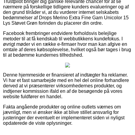
Trustpilot bringer dig ganske relevante chancer for at se
nærmere på forskellige tidligere kunders evalueringer og af
den grund tilråder vi, at du vurderer internet selskabets
bedømmelser af Drops Merino Extra Fine Garn Unicolor 15
Lys Støvet Grøn forinden du placerer din ordre.
Facebook frembringer endvidere forholdsvis belejlige
metoder til at få kendskab til webbutikkens kundefokus. I
øvrigt møder vi en række e-firmaer hvor man kan afgive en
omtale af deres købsoplevelse, hvilket også bør tages i brug
til at bedømme kundernes tilfredshed.
Denne hjemmeside er finansieret af indtægter fra reklamer.
Vi har et fast samarbejde med en hel del online forhandlere
derved at vi præsenterer virksomhedernes produkter, og
indtjener kommission ifald en af de besøgende på vores
website fuldfører en handel.
Fakta angående produkter og online outlets værnes om
jævnligt, men vi ønsker ikke at blive stillet ansvarlig for
justeringer der eventuelt er implementeret siden vi nyligst
opdaterede de viste oplysninger.