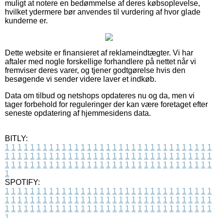
muligt at notere en bedømmelse af deres købsoplevelse,
hvilket ydermere bør anvendes til vurdering af hvor glade
kunderne er.
Dette website er finansieret af reklameindtægter. Vi har
aftaler med nogle forskellige forhandlere på nettet når vi
fremviser deres varer, og tjener godtgørelse hvis den
besøgende vi sender videre laver et indkøb.
Data om tilbud og netshops opdateres nu og da, men vi
tager forbehold for reguleringer der kan være foretaget efter
seneste opdatering af hjemmesidens data.
BITLY:
1
1
1
1
1
1
1
1
1
1
1
1
1
1
1
1
1
1
1
1
1
1
1
1
1
1
1
1
1
1
1
1
1
1
1
1
1
1
1
1
1
1
1
1
1
1
1
1
1
1
1
1
1
1
1
1
1
1
1
1
1
1
1
1
1
1
1
1
1
1
1
1
1
1
1
1
1
1
1
1
1
1
1
1
1
1
1
1
1
1
1
1
1
1
1
1
1
1
1
1
SPOTIFY:
1
1
1
1
1
1
1
1
1
1
1
1
1
1
1
1
1
1
1
1
1
1
1
1
1
1
1
1
1
1
1
1
1
1
1
1
1
1
1
1
1
1
1
1
1
1
1
1
1
1
1
1
1
1
1
1
1
1
1
1
1
1
1
1
1
1
1
1
1
1
1
1
1
1
1
1
1
1
1
1
1
1
1
1
1
1
1
1
1
1
1
1
1
1
1
1
1
1
1
1