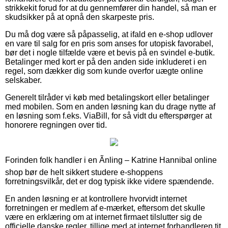
strikkekit forud for at du gennemfører din handel, så man er
skudsikker på at opnå den skarpeste pris.
Du må dog være så påpasselig, at ifald en e-shop udlover
en vare til salg for en pris som anses for utopisk favorabel,
bør det i nogle tilfælde være et bevis på en svindel e-butik.
Betalinger med kort er på den anden side inkluderet i en
regel, som dækker dig som kunde overfor uægte online
selskaber.
Generelt tilråder vi køb med betalingskort eller betalinger
med mobilen. Som en anden løsning kan du drage nytte af
en løsning som f.eks. ViaBill, for så vidt du efterspørger at
honorere regningen over tid.
Forinden folk handler i en Ãnling – Katrine Hannibal online
shop bør de helt sikkert studere e-shoppens
forretningsvilkår, det er dog typisk ikke videre spændende.
En anden løsning er at kontrollere hvorvidt internet
forretningen er medlem af e-mærket, eftersom det skulle
være en erklæring om at internet firmaet tilslutter sig de
officielle danske regler, tillige med at internet forhandleren tit