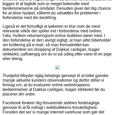
kigges til af fagfolk som er meget bekendte med
bestemmelserne på området. Desuden giver det dig chance
for at blive hjulpet, såfremt du udsættes for problemer i
forbindelse med din bestilling.
Ligeså er det fornuftigt at køberen er klar over de mest
relevante vilkår der spiller ind i forbindelse med ordren,
f.eks. hvilken returneringsret online butikken kører med. I
den forbindelse er det i øvrigt vigtigt, at man altid bibeholder
sin kvittering på e-mail, så man fremadrettet kan
dokumentere sin shopping af Dakkar cardigan, Isager
strikkekit, uafhængig om du er på udkig efter varer til en pige
eller dreng.
Trustpilot tilbyder rigtig belejlige genveje til at tolke ganske
mange aktuelle kunders observationer og derfor stiller vi
forslag om, at du evaluerer online webshoppens
bedømmelser af Dakkar cardigan, Isager strikkekit før du
placerer din ordre.
Facebook forærer dig tilsvarende aldeles fordelagtige
genveje til at få indsigt i webbutikkens troværdighed.
Foruden det ser vi mange internet varehuse som gør det