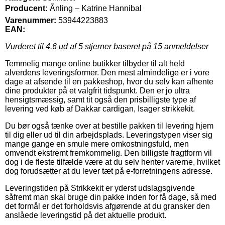
Producent:
Ãnling – Katrine Hannibal
Varenummer:
53944223883
EAN:
Vurderet til
4.6
ud af 5 stjerner baseret på
15
anmeldelser
Temmelig mange online butikker tilbyder til alt held
alverdens leveringsformer. Den mest almindelige er i vore
dage at afsende til en pakkeshop, hvor du selv kan afhente
dine produkter på et valgfrit tidspunkt. Den er jo ultra
hensigtsmæssig, samt tit også den prisbilligste type af
levering ved køb af Dakkar cardigan, Isager strikkekit.
Du bør også tænke over at bestille pakken til levering hjem
til dig eller ud til din arbejdsplads. Leveringstypen viser sig
mange gange en smule mere omkostningsfuld, men
omvendt ekstremt fremkommelig. Den billigste fragtform vil
dog i de fleste tilfælde være at du selv henter varerne, hvilket
dog forudsætter at du lever tæt på e-forretningens adresse.
Leveringstiden på Strikkekit er yderst udslagsgivende
såfremt man skal bruge din pakke inden for få dage, så med
det formål er det forholdsvis afgørende at du gransker den
anslåede leveringstid på det aktuelle produkt.