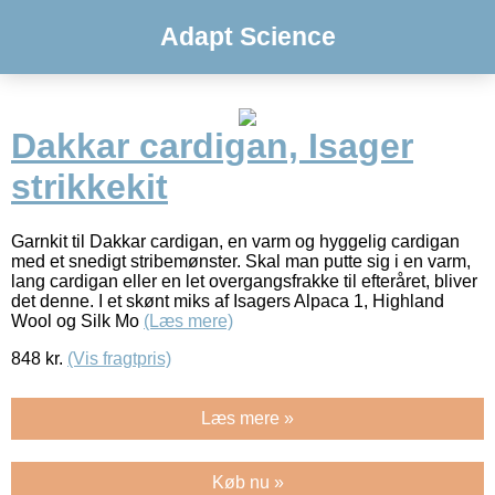
Adapt Science
Dakkar cardigan, Isager
strikkekit
Garnkit til Dakkar cardigan, en varm og hyggelig cardigan
med et snedigt stribemønster. Skal man putte sig i en varm,
lang cardigan eller en let overgangsfrakke til efteråret, bliver
det denne. I et skønt miks af Isagers Alpaca 1, Highland
Wool og Silk Mo
(Læs mere)
848
kr.
(Vis fragtpris)
Læs mere »
Køb nu »