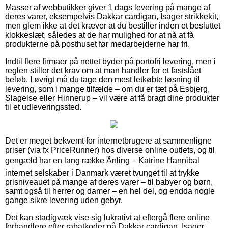
Masser af webbutikker giver 1 dags levering på mange af
deres varer, eksempelvis Dakkar cardigan, Isager strikkekit,
men glem ikke at det kræver at du bestiller inden et besluttet
klokkeslæt, således at de har mulighed for at nå at få
produkterne på posthuset før medarbejderne har fri.
Indtil flere firmaer på nettet byder på portofri levering, men i
reglen stiller det krav om at man handler for et fastslået
beløb. I øvrigt må du tage den mest letkøbte løsning til
levering, som i mange tilfælde – om du er tæt på Esbjerg,
Slagelse eller Hinnerup – vil være at få bragt dine produkter
til et udleveringssted.
Det er meget bekvemt for internetbrugere at sammenligne
priser (via fx PriceRunner) hos diverse online outlets, og til
gengæld har en lang række Ãnling – Katrine Hannibal
internet selskaber i Danmark været tvunget til at trykke
prisniveauet på mange af deres varer – til babyer og børn,
samt også til herrer og damer – en hel del, og endda nogle
gange sikre levering uden gebyr.
Det kan stadigvæk vise sig lukrativt at eftergå flere online
forhandlere efter rabatkoder på Dakkar cardigan, Isager