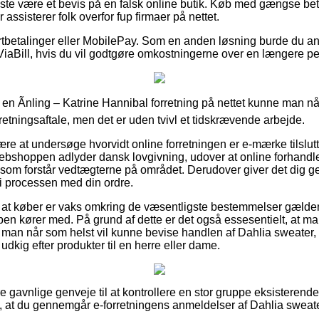
ste være et bevis på en falsk online butik. Køb med gængse betal
r assisterer folk overfor fup firmaer på nettet.
kortbetalinger eller MobilePay. Som en anden løsning burde du a
 ViaBill, hvis du vil godtgøre omkostningerne over en længere pe
å en Ãnling – Katrine Hannibal forretning på nettet kunne man når
retningsaftale, men det er uden tvivl et tidskrævende arbejde.
være at undersøge hvorvidt online forretningen er e-mærke tilslutt
 webshoppen adlyder dansk lovgivning, udover at online forhandl
 som forstår vedtægterne på området. Derudover giver det dig gen
 i processen med din ordre.
 at køber er vaks omkring de væsentligste bestemmelser gældend
en kører med. På grund af dette er det også essesentielt, at ma
 man når som helst vil kunne bevise handlen af Dahlia sweater, N
udkig efter produkter til en herre eller dame.
ere gavnlige genveje til at kontrollere en stor gruppe eksisteren
i, at du gennemgår e-forretningens anmeldelser af Dahlia sweater