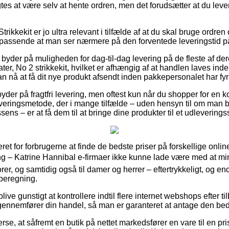
es at være selv at hente ordren, men det forudsætter at du leve
trikkekit er jo ultra relevant i tilfælde af at du skal bruge ordr
s passende at man ser nærmere på den forventede leveringstid p
 byder på muligheden for dag-til-dag levering på de fleste af d
r, No 2 strikkekit, hvilket er afhængig af at handlen laves inde
an nå at få dit nye produkt afsendt inden pakkepersonalet har fyr
yder på fragtfri levering, men oftest kun når du shopper for en 
everingsmetode, der i mange tilfælde – uden hensyn til om man b
ns – er at få dem til at bringe dine produkter til et udleverings
ret for forbrugerne at finde de bedste priser på forskellige onli
ling – Katrine Hannibal e-firmaer ikke kunne lade være med at 
iorer, og samtidig også til damer og herrer – eftertrykkeligt, og 
beregning.
blive gunstigt at kontrollere indtil flere internet webshops efter 
 gennemfører din handel, så man er garanteret at antage den bed
erse, at såfremt en butik på nettet markedsfører en vare til en pr