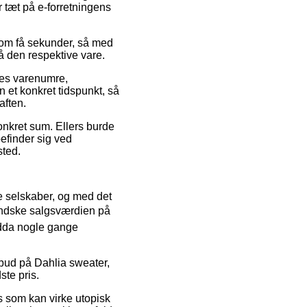
r tæt på e-forretningens
en om få sekunder, så med
å den respektive vare.
eres varenumre,
n et konkret tidspunkt, så
aften.
konkret sum. Ellers burde
efinder sig ved
sted.
ne selskaber, og med det
mindske salgsværdien på
endda nogle gange
tilbud på Dahlia sweater,
ste pris.
is som kan virke utopisk