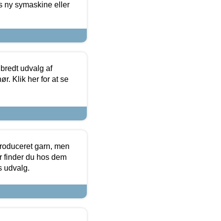
s ny symaskine eller
 bredt udvalg af
r. Klik her for at se
produceret garn, men
or finder du hos dem
es udvalg.