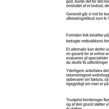
god, burde det for det me
omsluttet af et lovbud, de
Generelt går vi ind for 
afbetalingstilbud som fx
Forinden folk bestiller p
betragte netbutikkens for
Et alternativ kan derfor 
en garanti for at online
evalueres af specialister
du skulle få udfordringer
Yderligere anbefales det
returneringsret webshopp
opbevarer sin faktura, så
ligegyldigt om man er på 
Trustpilot frembringer fl
og af den grund støtter v
du køber.