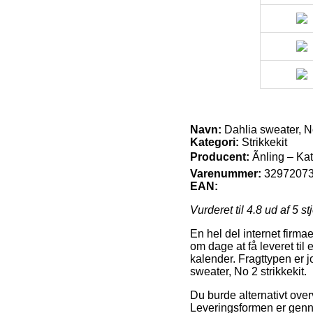
Navn:
Dahlia sweater, No
Kategori:
Strikkekit
Producent:
Ãnling – Ka
Varenummer:
3297207
EAN:
Vurderet til
4.8
ud af 5 st
En hel del internet firm
om dage at få leveret til
kalender. Fragttypen er j
sweater, No 2 strikkekit.
Du burde alternativt overv
Leveringsformen er genne