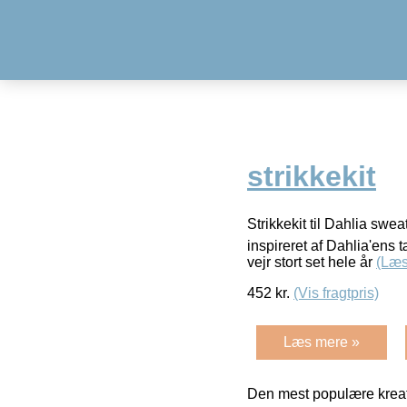
strikkekit
Strikkekit til Dahlia swe
inspireret af Dahlia'ens t
vejr stort set hele år
(Læs
452
kr.
(Vis fragtpris)
Læs mere »
Den mest populære kreat