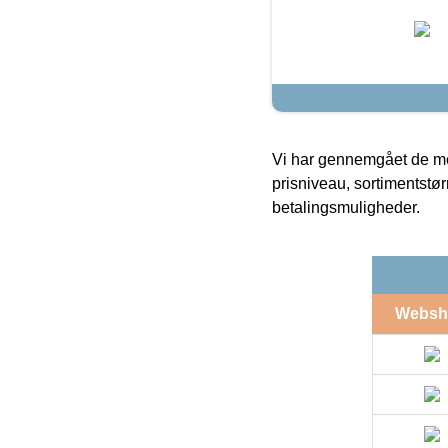
Vi har gennemgået de mes
prisniveau, sortimentstø
betalingsmuligheder.
Websh