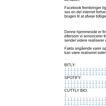
Facebook frembringer lign
ses en del internet forha
bruges til at afveje tidli
Denne hjemmeside er fina
eftersom vi annoncerer f
sender videre realiserer 
Fakta angående varer og e
kan være realiseret side
BITLY:
1
1
1
1
1
1
1
1
1
1
1
1
1
1
1
1
1
1
1
1
1
1
1
1
1
1
SPOTIFY:
1
1
1
1
1
1
1
1
1
1
1
1
1
1
1
1
1
1
1
1
1
1
1
1
1
1
CUTTLY BIO:
1
1
1
1
1
1
1
1
1
1
1
1
1
1
1
1
1
1
1
1
1
1
1
1
1
1
1