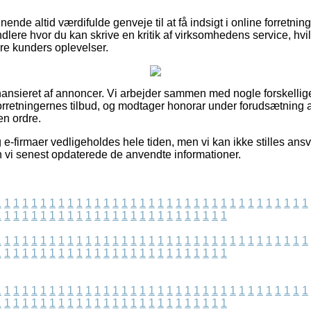
ende altid værdifulde genveje til at få indsigt i online forretni
ndlere hvor du kan skrive en kritik af virksomhedens service, hvil
gere kunders oplevelser.
nsieret af annoncer. Vi arbejder sammen med nogle forskellige
orretningernes tilbud, og modtager honorar under forudsætning a
en ordre.
-firmaer vedligeholdes hele tiden, men vi kan ikke stilles ansva
n vi senest opdaterede de anvendte informationer.
1
1
1
1
1
1
1
1
1
1
1
1
1
1
1
1
1
1
1
1
1
1
1
1
1
1
1
1
1
1
1
1
1
1
1
1
1
1
1
1
1
1
1
1
1
1
1
1
1
1
1
1
1
1
1
1
1
1
1
1
1
1
1
1
1
1
1
1
1
1
1
1
1
1
1
1
1
1
1
1
1
1
1
1
1
1
1
1
1
1
1
1
1
1
1
1
1
1
1
1
1
1
1
1
1
1
1
1
1
1
1
1
1
1
1
1
1
1
1
1
1
1
1
1
1
1
1
1
1
1
1
1
1
1
1
1
1
1
1
1
1
1
1
1
1
1
1
1
1
1
1
1
1
1
1
1
1
1
1
1
1
1
1
1
1
1
1
1
1
1
1
1
1
1
1
1
1
1
1
1
1
1
1