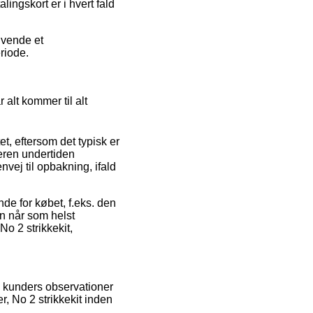
ingskort er i hvert fald
nvende et
riode.
 alt kommer til alt
et, eftersom det typisk er
eren undertiden
vej til opbakning, ifald
e for købet, f.eks. den
n når som helst
o 2 strikkekit,
de kunders observationer
, No 2 strikkekit inden