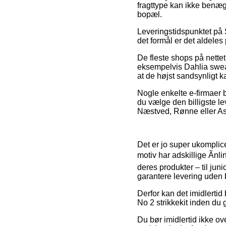
fragttype kan ikke benægt
bopæl.
Leveringstidspunktet på S
det formål er det aldele
De fleste shops på nettet
eksempelvis Dahlia sweate
at de højst sandsynligt k
Nogle enkelte e-firmaer b
du vælge den billigste l
Næstved, Rønne eller Asse
Det er jo super ukomplice
motiv har adskillige Ãn
deres produkter – til jun
garantere levering uden 
Derfor kan det imidlertid 
No 2 strikkekit inden du
Du bør imidlertid ikke ov