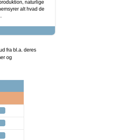
roduktion, naturlige
nemsyrer alt hvad de
.
 fra bl.a. deres
mer og