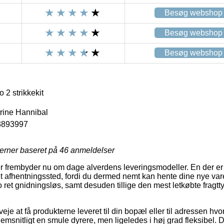
Besøg webshop
Besøg webshop
Besøg webshop
 2 strikkekit
trine Hannibal
3893997
jerner baseret på
46
anmeldelser
aer frembyder nu om dage alverdens leveringsmodeller. En der er
 et afhentningssted, fordi du dermed nemt kan hente dine nye vare
o ret gnidningsløs, samt desuden tillige den mest letkøbte fragt
eje at få produkterne leveret til din bopæl eller til adressen hvo
msnitligt en smule dyrere, men ligeledes i høj grad fleksibel. 