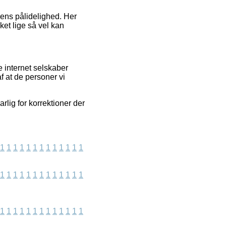
ngens pålidelighed. Her
ket lige så vel kan
 internet selskaber
f at de personer vi
rlig for korrektioner der
1
1
1
1
1
1
1
1
1
1
1
1
1
1
1
1
1
1
1
1
1
1
1
1
1
1
1
1
1
1
1
1
1
1
1
1
1
1
1