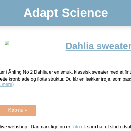
Adapt Science
Dahlia sweater
ater i Ãnling No 2 Dahlia er en smuk, klassisk sweater med et fin
ætte kronblade og flotte struktur. Du får en lækker trøje, som pas
 mere)
Køb nu »
ive webshop i Danmark lige nu er
Rito.dk
som har et stort udval