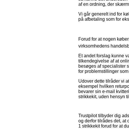
af en ordning, der skærm
Vi går generelt ind for 
på afbetaling som for ekse
Forud for at nogen køber 
virksomhedens handelsbet
Et andet forslag kunne væ
tilkendegivelse af at onl
besøges af specialister s
for problemstillinger som
Udover dette tilråder vi 
eksempel hvilken returpol
bevarer sin e-mail kvitte
strikkekit, uden hensyn t
Trustpilot tilbyder dig 
og derfor tilrådes det, 
1 strikkekit forud for at d