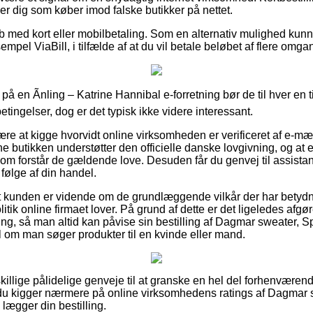
er dig som køber imod falske butikker på nettet.
køb med kort eller mobilbetaling. Som en alternativ mulighed kun
mpel ViaBill, i tilfælde af at du vil betale beløbet af flere omga
på en Ãnling – Katrine Hannibal e-forretning bør de til hver en
ingelser, dog er det typisk ikke videre interessant.
re at kigge hvorvidt online virksomheden er verificeret af e-mærk
ine butikken understøtter den officielle danske lovgivning, og at 
om forstår de gældende love. Desuden får du genvej til assistan
 følge af din handel.
at kunden er vidende om de grundlæggende vilkår der har betydning
itik online firmaet lover. På grund af dette er det ligeledes af
ring, så man altid kan påvise sin bestilling af Dagmar sweater, S
il om man søger produkter til en kvinde eller mand.
adskillige pålidelige genveje til at granske en hel del forhenvæ
at du kigger nærmere på online virksomhedens ratings af Dagmar 
u lægger din bestilling.