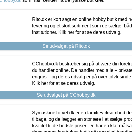
Chobby.dk
som man kender fra de fysiske butikker.
Rito.dk er kort sagt en online hobby butik med h
levering og et stort sortiment som de sælger både
institutioner. Klik her for at se deres udvalg.
Se udvalget på Rito.dk
CChobby.dk bestræber sig på at være din foretr
du handler online. De handler med alle – private,
engros – og deres udvalg er på over tolvtusinde 
Klik her for at se deres udvalg.
Se udvalget på CChobby.dk
SymaskineTorvet.dk er en familievirksomhed der
tilbage, og de lægger en stor ære i at sælge pro
kvalitet til de bedste priser. De har en klar mål