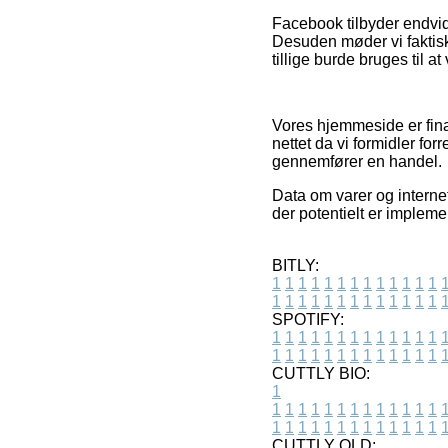
Facebook tilbyder endvid
Desuden møder vi faktisk 
tillige burde bruges til a
Vores hjemmeside er fina
nettet da vi formidler fo
gennemfører en handel.
Data om varer og interne
der potentielt er impleme
BITLY:
1
1
1
1
1
1
1
1
1
1
1
1
1
1
1
1
1
1
1
1
1
1
1
1
1
1
SPOTIFY:
1
1
1
1
1
1
1
1
1
1
1
1
1
1
1
1
1
1
1
1
1
1
1
1
1
1
CUTTLY BIO:
1
1
1
1
1
1
1
1
1
1
1
1
1
1
1
1
1
1
1
1
1
1
1
1
1
1
1
CUTTLY OLD: