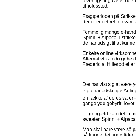
leveringsudgave er uden 
tilholdssted.
Fragtperioden på Strikkek
derfor er det ret relevant
Temmelig mange e-handler
Spinni + Alpaca 1 strikkek
de har udsigt til at kunne
Enkelte online virksomhe
Alternativt kan du gribe 
Fredericia, Hillerød eller
Det har vist sig at være y
ergo har adskillige Ãnl
en række af deres varer –
gange yde gebyrfri leveri
Til gengæld kan det immer
sweater, Spinni + Alpaca 
Man skal bare være så på
så kunne det undertiden v