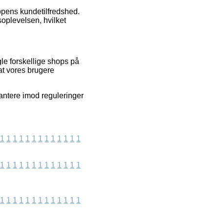
ppens kundetilfredshed.
soplevelsen, hvilket
le forskellige shops på
at vores brugere
antere imod reguleringer
1
1
1
1
1
1
1
1
1
1
1
1
1
1
1
1
1
1
1
1
1
1
1
1
1
1
1
1
1
1
1
1
1
1
1
1
1
1
1