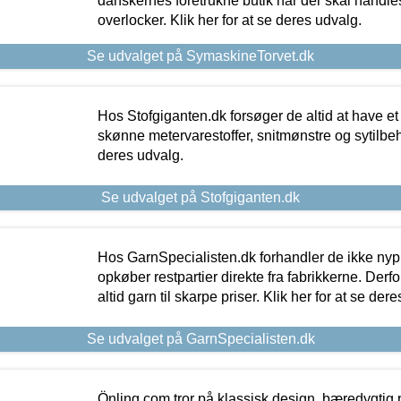
danskernes foretrukne butik når der skal handle
overlocker. Klik her for at se deres udvalg.
Se udvalget på SymaskineTorvet.dk
Hos Stofgiganten.dk forsøger de altid at have et
skønne metervarestoffer, snitmønstre og sytilbehø
deres udvalg.
Se udvalget på Stofgiganten.dk
Hos GarnSpecialisten.dk forhandler de ikke ny
opkøber restpartier direkte fra fabrikkerne. Derf
altid garn til skarpe priser. Klik her for at se der
Se udvalget på GarnSpecialisten.dk
Önling.com tror på klassisk design, bæredygtig p