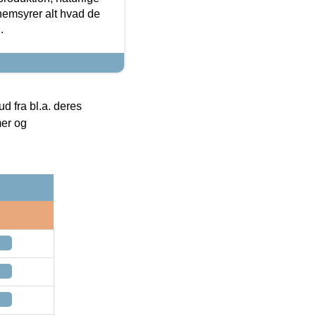
nemsyrer alt hvad de
.
 fra bl.a. deres
mer og