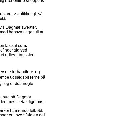
 dig nær online shoppens
 varer øjeblikkeligt, så
ukt.
lvis Dagmar sweater,
, med hensynstagen til at
.
en fastsat sum.
befinder sig ved
l et udleveringssted.
verse e-forhandlere, og
tampe udsalgspriserne på
igt, og endda nogle
r tilbud på Dagmar
 den mest betalelige pris.
virker hamrende letkøbt,
er er i hvert fald en del