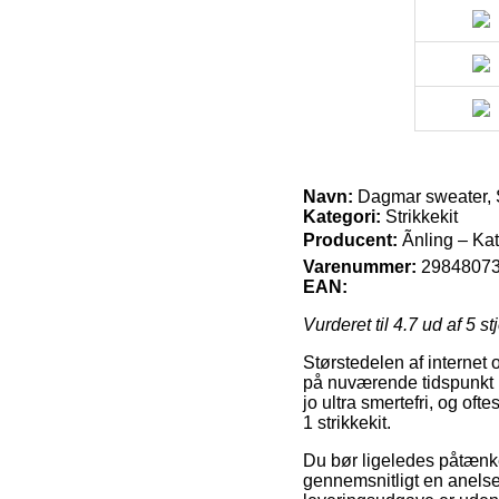
Navn:
Dagmar sweater, Sp
Kategori:
Strikkekit
Producent:
Ãnling – Ka
Varenummer:
2984807
EAN:
Vurderet til
4.7
ud af 5 st
Størstedelen af internet 
på nuværende tidspunkt 
jo ultra smertefri, og o
1 strikkekit.
Du bør ligeledes påtænke 
gennemsnitligt en anelse