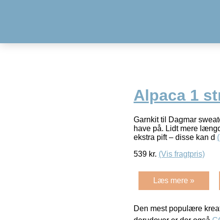
Alpaca 1 st
Garnkit til Dagmar sweate
have på. Lidt mere længde
ekstra pift – disse kan d
539
kr.
(Vis fragtpris)
Læs mere »
Den mest populære kreat