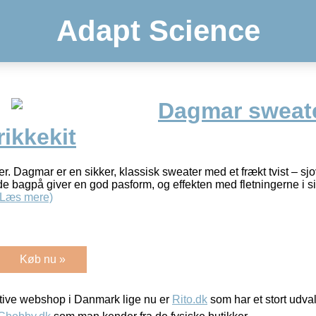
Adapt Science
Dagmar sweate
rikkekit
r. Dagmar er en sikker, klassisk sweater med et frækt tvist – sjo
 bagpå giver en god pasform, og effekten med fletningerne i sider
(Læs mere)
Køb nu »
ive webshop i Danmark lige nu er
Rito.dk
som har et stort udval