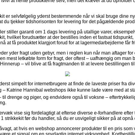
tvivl at hente produkterne selv, men det kræver at du opholder
it er selvfølgelig yderst bestemmende når vi skal bruge dine nye
 at du tjekker tidshorisonten for levering for det pågældende prod
 stiller garanti om 1 dags levering på utallige varer, eksempe
it, hvilket forudsætter at der bestilles inden et fastsat tidspunkt
 nå at få produktet klargjort forud for at lagermedarbejderne får fri
der yder fragt uden gebyr, men i reglen kun når man aftager for 
den mest letkøbte form for fragt, der oftest – uafhængig om man 
 Hinnerup – vil blive at få fragtmanden til at levere bestillingen ti
derst simpelt for internetbrugere at finde de laveste priser fra di
ing – Katrine Hannibal webshops ikke kunne lade være med at s
 til drenge og piger, og endvidere også til voksne – eftertrykkel
ng.
væk vise sig fordelagtigt at efterse diverse e-forhandlere efte
1 strikkekit før du handler, så du er usvigeligt sikker på at opnå
vagt, at hvis en webshop annoncerer produkter til en pris som 
ære et signal om en snydagtig internet virksomhed. Kortbestilling