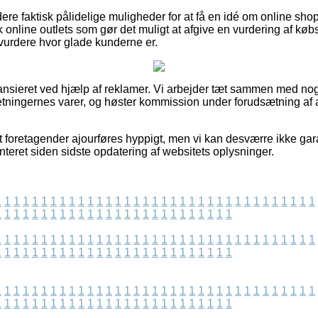
ere faktisk pålidelige muligheder for at få en idé om online sho
online outlets som gør det muligt at afgive en vurdering af køb
t vurdere hvor glade kunderne er.
nsieret ved hjælp af reklamer. Vi arbejder tæt sammen med nog
rretningernes varer, og høster kommission under forudsætning af 
t foretagender ajourføres hyppigt, men vi kan desværre ikke gar
nteret siden sidste opdatering af websitets oplysninger.
1
1
1
1
1
1
1
1
1
1
1
1
1
1
1
1
1
1
1
1
1
1
1
1
1
1
1
1
1
1
1
1
1
1
1
1
1
1
1
1
1
1
1
1
1
1
1
1
1
1
1
1
1
1
1
1
1
1
1
1
1
1
1
1
1
1
1
1
1
1
1
1
1
1
1
1
1
1
1
1
1
1
1
1
1
1
1
1
1
1
1
1
1
1
1
1
1
1
1
1
1
1
1
1
1
1
1
1
1
1
1
1
1
1
1
1
1
1
1
1
1
1
1
1
1
1
1
1
1
1
1
1
1
1
1
1
1
1
1
1
1
1
1
1
1
1
1
1
1
1
1
1
1
1
1
1
1
1
1
1
1
1
1
1
1
1
1
1
1
1
1
1
1
1
1
1
1
1
1
1
1
1
1