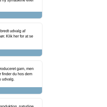
s ny symaskine eller
 bredt udvalg af
r. Klik her for at se
produceret garn, men
or finder du hos dem
es udvalg.
roduktion, naturlige