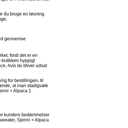
ne du bruge en løsning
nge.
 tid gennemse
et, fordi det er en
e-butikken hyppigt
ce, hvis du bliver udsat
 for bestillingen, til
gørende, at man stadigvæk
pinni + Alpaca 1
rende kunders bedømmelser
sweater, Spinni + Alpaca