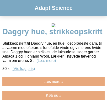
Adapt Science
Daggry hue, strikkeopskrift
Strikkeopskrift til Daggry hue, en hue i det blødeste garn, til
at værne mod efterårets lunefulde vinde og vinterens hvide
sne. Daggry huen er strikket i de luksuriøse Isager garner
Alpaca 1 og Highland Wool. Lækker i støvede farver og
varm om ørene. Stri
(Læs mere)
30
kr.
(Vis fragtpris)
Læs mere »
Køb nu »