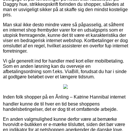
Daggry hue, strikkeopskrift forinden du shopper, således at
man er usvigeligt sikker på at skaffe sig den mindst kostelige
pris.
Man skal ikke desto mindre være så påpasselig, at såfremt
en internet shop frembyder varer for en udsalgspris som er
utopisk fremragende, kunne det tit være et karakteristika der
viser en bedragerisk internet webshop. Kortbetalinger er dog
omsluttet af en regel, hvilket assisterer en overfor fup internet
forretninger.
Vi går generelt ind for handler med kort eller mobilbetaling.
Som en anden løsning kan du overveje en
afbetalingsordning som f.eks. ViaBill, forudsat du har i sinde
at godtgøre beløbet over et længere tidsrum.
Inden folk shopper på en Ãnling – Katrine Hannibal internet
handler kunne de til hver en tid bese shoppens
handelsbetingelser, det er dog tit et omfattende arbejde.
En anden valgmulighed kunne derfor være at bemærke
hvorvidt e-butikken er e-mærke tilsluttet, siden det bør være
en indikator for at netshoppen anerkender de danske love,