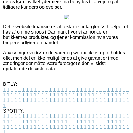
deres køb, hvilket ydermere må benyttes til afvejning af
tidligere kunders oplevelser.
Dette website finansieres af reklameindtægter. Vi hjælper et
hav af online shops i Danmark hvor vi annoncerer
butikkernes produkter, og tjener kommission hvis vores
brugere udfører en handel.
Anvisninger vedrørende varer og webbutikker opretholdes
ofte, men det er ikke muligt for os at give garantier imod
ændringer der måtte være foretaget siden vi sidst
opdaterede de viste data.
BITLY:
1
1
1
1
1
1
1
1
1
1
1
1
1
1
1
1
1
1
1
1
1
1
1
1
1
1
1
1
1
1
1
1
1
1
1
1
1
1
1
1
1
1
1
1
1
1
1
1
1
1
1
1
1
1
1
1
1
1
1
1
1
1
1
1
1
1
1
1
1
1
1
1
1
1
1
1
1
1
1
1
1
1
1
1
1
1
1
1
1
1
1
1
1
1
1
1
1
1
1
1
SPOTIFY:
1
1
1
1
1
1
1
1
1
1
1
1
1
1
1
1
1
1
1
1
1
1
1
1
1
1
1
1
1
1
1
1
1
1
1
1
1
1
1
1
1
1
1
1
1
1
1
1
1
1
1
1
1
1
1
1
1
1
1
1
1
1
1
1
1
1
1
1
1
1
1
1
1
1
1
1
1
1
1
1
1
1
1
1
1
1
1
1
1
1
1
1
1
1
1
1
1
1
1
1