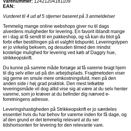
Varenummer:
12421204181109
EAN:
Vurderet til
4
ud af 5 stjerner baseret på
3
anmeldelser
Temmelig mange online webshops giver nu til dags
alverdens muligheder for levering. En favorit iblandt mange
er i dag at få sendt til en pakkeshop, og så kan du blot gå
forbi efter bestillingen på et valgfrit tidspunkt. Leveringstypen
er jo virkelig bekvem, og desuden tilmed den mindst
kostelige mulighed for levering ved køb af Daggry hue,
strikkeopskrift.
Du kunne på samme måde forsøge at få varerne bragt hjem
til dig selv eller ud på din arbejdsplads. Fragtmetoden viser
sig gerne en smule mere omkostningsfuld, men på den
anden side i høj grad praktisk. Den mest letkøbte
leveringsmåde vil dog altid vise sig at være at du selv henter
varerne, som jo kræver at du befinder dig nærved e-
forretningens adresse.
Leveringshastigheden på Strikkeopskrift er jo særdeles
essentiel hvis du har behov for varerne inden for få dage, og
af den grund er det temmelig relevant at du ser
tidshorisonten for levering for den relevante vare.