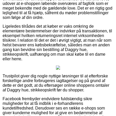
udover at e-shoppen løbende overværes af fagfolk som er
meget bekendte med de gældende love. Det er en rigtig god
lejlighed til at få hjælp, såfremt du møder problemstillinger
som følge af din ordre.
Ligeledes tilrådes det at køber er vaks omkring de
elementære bestemmelser der indvirker på transaktionen, til
eksempel hvilken returneringsret internet virksomheden
tilsikrer. I relation til det er det i øvrigt vigtigt, at man når som
helst bevarer ens købsbekræftelse, således man en anden
gang kan bevidne sin bestilling af Daggry hue,
strikkeopskrift, uafhængig om man skal købe til en dame
eller herre.
Trustpilot giver dig nogle nyttige løsninger til at efterforske
forskellige andre forbrugeres iagttagelser og på grund af
dette er det godt, at du eftersøger online shoppens omtaler
af Daggry hue, strikkeopskrift før du shopper.
Facebook frembyder endvidere fuldstændig sikre
muligheder for at få indblik i e-forhandlerens
kundetilfredshed. Derudover ses en række e-shops som
giver kunderne mulighed for at give en bedømmelse af