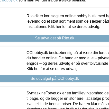
Chobby.dk
som man kender fra de fysiske butikker.
Rito.dk er kort sagt en online hobby butik med h
levering og et stort sortiment som de sælger både
institutioner. Klik her for at se deres udvalg.
Se udvalget på Rito.dk
CChobby.dk bestræber sig på at være din foretr
du handler online. De handler med alle – private,
engros – og deres udvalg er på over tolvtusinde 
Klik her for at se deres udvalg.
Se udvalget på CChobby.dk
SymaskineTorvet.dk er en familievirksomhed der
tilbage, og de lægger en stor ære i at sælge pro
kvalitet til de bedste priser. De har en klar mål