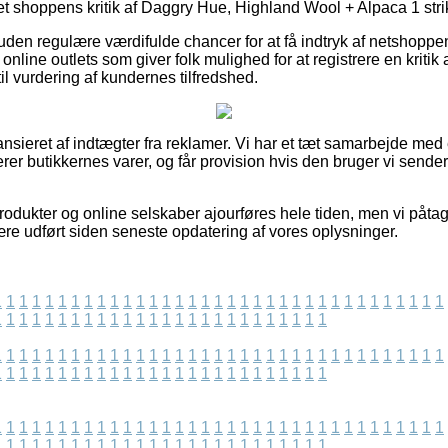
net shoppens kritik af Daggry Hue, Highland Wool + Alpaca 1 stri
en regulære værdifulde chancer for at få indtryk af netshoppe
line outlets som giver folk mulighed for at registrere en kritik
il vurdering af kundernes tilfredshed.
nsieret af indtægter fra reklamer. Vi har et tæt samarbejde med
er butikkernes varer, og får provision hvis den bruger vi sender
odukter og online selskaber ajourføres hele tiden, men vi påtage
ære udført siden seneste opdatering af vores oplysninger.
1
1
1
1
1
1
1
1
1
1
1
1
1
1
1
1
1
1
1
1
1
1
1
1
1
1
1
1
1
1
1
1
1
1
1
1
1
1
1
1
1
1
1
1
1
1
1
1
1
1
1
1
1
1
1
1
1
1
1
1
1
1
1
1
1
1
1
1
1
1
1
1
1
1
1
1
1
1
1
1
1
1
1
1
1
1
1
1
1
1
1
1
1
1
1
1
1
1
1
1
1
1
1
1
1
1
1
1
1
1
1
1
1
1
1
1
1
1
1
1
1
1
1
1
1
1
1
1
1
1
1
1
1
1
1
1
1
1
1
1
1
1
1
1
1
1
1
1
1
1
1
1
1
1
1
1
1
1
1
1
1
1
1
1
1
1
1
1
1
1
1
1
1
1
1
1
1
1
1
1
1
1
1