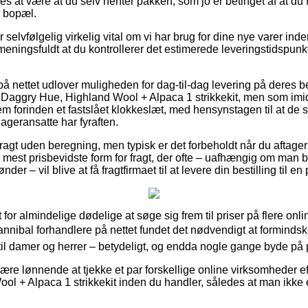
s at være at du selv henter pakken, som jo er betinget af at du f
 bopæl.
r selvfølgelig virkelig vital om vi har brug for dine nye varer ind
 meningsfuldt at du kontrollerer det estimerede leveringstidsp
 på nettet udlover muligheden for dag-til-dag levering på deres
aggry Hue, Highland Wool + Alpaca 1 strikkekit, men som imidl
m forinden et fastslået klokkeslæt, med hensynstagen til at de s
ageransatte har fyraften.
fragt uden beregning, men typisk er det forbeholdt når du aftager 
mest prisbevidste form for fragt, der ofte – uafhængig om man b
der – vil blive at få fragtfirmaet til at levere din bestilling til e
t for almindelige dødelige at søge sig frem til priser på flere onl
Hannibal forhandlere på nettet fundet det nødvendigt at forminds
 til damer og herrer – betydeligt, og endda nogle gange byde på p
re lønnende at tjekke et par forskellige online virksomheder ef
 + Alpaca 1 strikkekit inden du handler, således at man ikke er