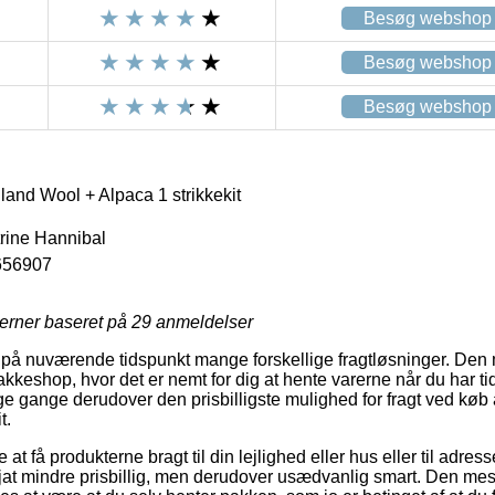
Besøg webshop
Besøg webshop
Besøg webshop
and Wool + Alpaca 1 strikkekit
trine Hannibal
656907
jerner baseret på
29
anmeldelser
på nuværende tidspunkt mange forskellige fragtløsninger. Den 
 pakkeshop, hvor det er nemt for dig at hente varerne når du har t
ge gange derudover den prisbilligste mulighed for fragt ved kø
t.
t få produkterne bragt til din lejlighed eller hus eller til adress
jat mindre prisbillig, men derudover usædvanlig smart. Den mes