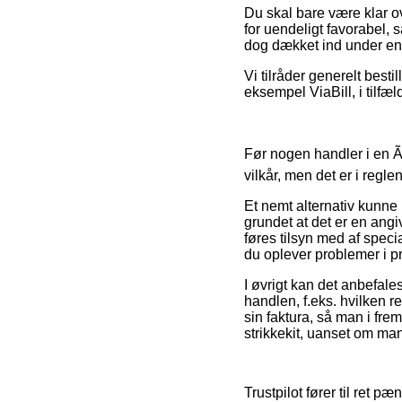
Du skal bare være klar ov
for uendeligt favorabel, 
dog dækket ind under en 
Vi tilråder generelt besti
eksempel ViaBill, i tilfæ
Før nogen handler i en 
vilkår, men det er i regle
Et nemt alternativ kunne
grundet at det er en ang
føres tilsyn med af specia
du oplever problemer i 
I øvrigt kan det anbefal
handlen, f.eks. hvilken r
sin faktura, så man i fr
strikkekit, uanset om man
Trustpilot fører til ret 