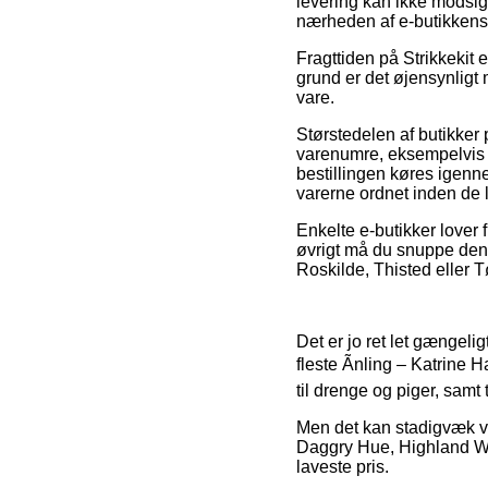
levering kan ikke modsige
nærheden af e-butikkens
Fragttiden på Strikkekit e
grund er det øjensynligt
vare.
Størstedelen af butikker
varenumre, eksempelvis D
bestillingen køres igenne
varerne ordnet inden de l
Enkelte e-butikker lover 
øvrigt må du snuppe den 
Roskilde, Thisted eller Tøn
Det er jo ret let gængelig
fleste Ãnling – Katrine 
til drenge og piger, samt
Men det kan stadigvæk væ
Daggry Hue, Highland Wool
laveste pris.