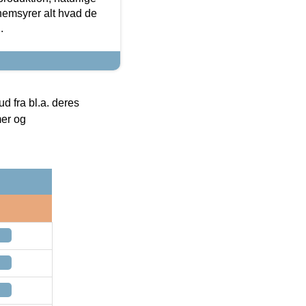
nemsyrer alt hvad de
.
 fra bl.a. deres
mer og