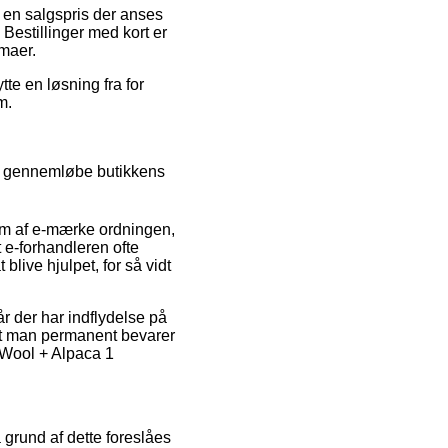
or en salgspris der anses
 Bestillinger med kort er
rmaer.
tte en løsning fra for
m.
vl gennemløbe butikkens
em af e-mærke ordningen,
 e-forhandleren ofte
blive hjulpet, for så vidt
r der har indflydelse på
, at man permanent bevarer
 Wool + Alpaca 1
å grund af dette foreslåes