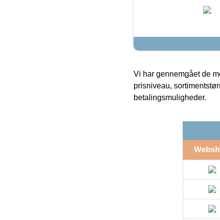
Vi har gennemgået de mes
prisniveau, sortimentstø
betalingsmuligheder.
Websh