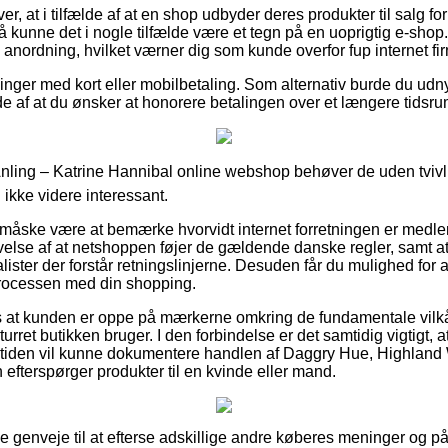
er, at i tilfælde af at en shop udbyder deres produkter til salg f
så kunne det i nogle tilfælde være et tegn på en uoprigtig e-shop.
anordning, hvilket værner dig som kunde overfor fup internet fi
llinger med kort eller mobilbetaling. Som alternativ burde du udny
lde af at du ønsker at honorere betalingen over et længere tidsru
Ãnling – Katrine Hannibal online webshop behøver de uden tvi
n ikke videre interessant.
 måske være at bemærke hvorvidt internet forretningen er medl
ivelse af at netshoppen føjer de gældende danske regler, samt at
lister der forstår retningslinjerne. Desuden får du mulighed for at 
processen med din shopping.
es at kunden er oppe på mærkerne omkring de fundamentale vilkå
eturret butikken bruger. I den forbindelse er det samtidig vigtigt
emtiden vil kunne dokumentere handlen af Daggry Hue, Highland
 efterspørger produkter til en kvinde eller mand.
pæne genveje til at efterse adskillige andre køberes meninger og p