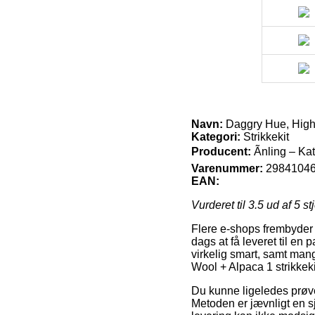
Navn:
Daggry Hue, Highl
Kategori:
Strikkekit
Producent:
Ãnling – Ka
Varenummer:
2984104
EAN:
Vurderet til
3.5
ud af 5 st
Flere e-shops frembyder 
dags at få leveret til en
virkelig smart, samt man
Wool + Alpaca 1 strikkeki
Du kunne ligeledes prøve a
Metoden er jævnligt en s