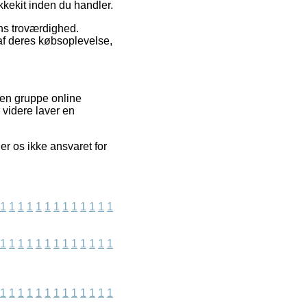
kkekit inden du handler.
ns troværdighed.
 af deres købsoplevelse,
 en gruppe online
 videre laver en
r os ikke ansvaret for
1
1
1
1
1
1
1
1
1
1
1
1
1
1
1
1
1
1
1
1
1
1
1
1
1
1
1
1
1
1
1
1
1
1
1
1
1
1
1