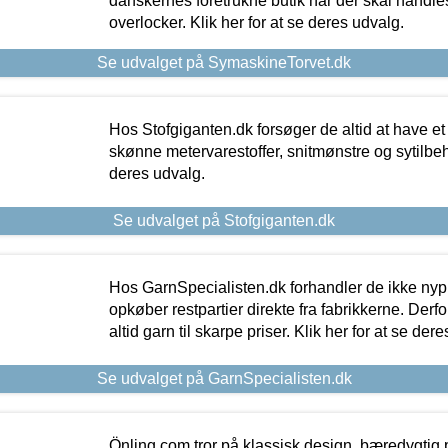
danskernes foretrukne butik når der skal handle
overlocker. Klik her for at se deres udvalg.
Se udvalget på SymaskineTorvet.dk
Hos Stofgiganten.dk forsøger de altid at have et
skønne metervarestoffer, snitmønstre og sytilbehø
deres udvalg.
Se udvalget på Stofgiganten.dk
Hos GarnSpecialisten.dk forhandler de ikke ny
opkøber restpartier direkte fra fabrikkerne. Derf
altid garn til skarpe priser. Klik her for at se der
Se udvalget på GarnSpecialisten.dk
Önling.com tror på klassisk design, bæredygtig p