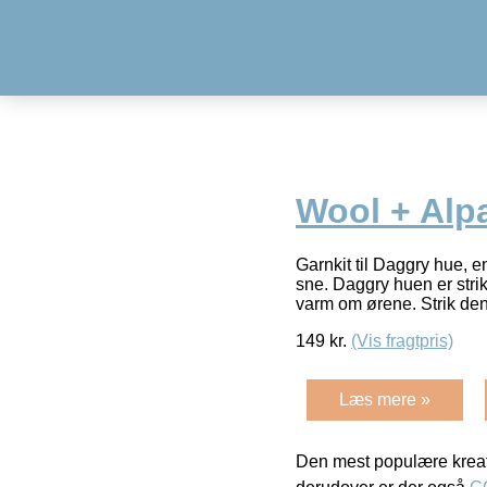
Wool + Alpa
Garnkit til Daggry hue, e
sne. Daggry huen er stri
varm om ørene. Strik den
149
kr.
(Vis fragtpris)
Læs mere »
Den mest populære kreat