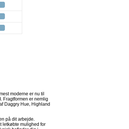
mest moderne er nu til
id. Fragtformen er nemlig
b af Daggry Hue, Highland
en på dit arbejde.
t letkøbte mulighed for