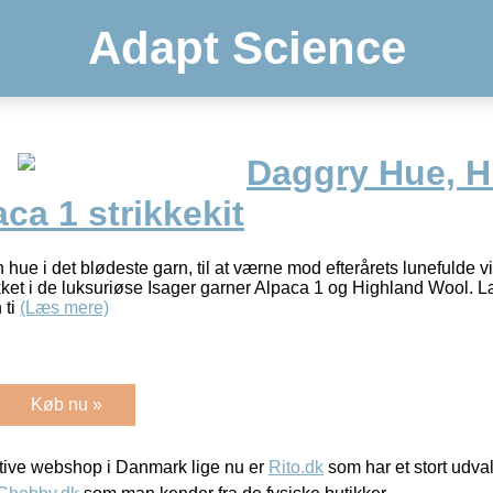
Adapt Science
Daggry Hue, H
ca 1 strikkekit
n hue i det blødeste garn, til at værne mod efterårets lunefulde 
kket i de luksuriøse Isager garner Alpaca 1 og Highland Wool. L
 ti
(Læs mere)
Køb nu »
ive webshop i Danmark lige nu er
Rito.dk
som har et stort udval