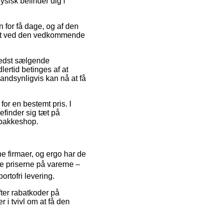
ysisk befinder dig i
en for få dage, og af den
unkt ved den vedkommende
 bedst sælgende
ertid betinges af at
andsynligvis kan nå at få
for en bestemt pris. I
efinder sig tæt på
n pakkeshop.
ine firmaer, og ergo har de
ke priserne på varerne –
ortofri levering.
ter rabatkoder på
 i tvivl om at få den