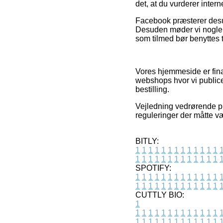
det, at du vurderer inter
Facebook præsterer desud
Desuden møder vi nogle on
som tilmed bør benyttes t
Vores hjemmeside er fina
webshops hvor vi publicer
bestilling.
Vejledning vedrørende pr
reguleringer der måtte v
BITLY:
1
1
1
1
1
1
1
1
1
1
1
1
1
1
1
1
1
1
1
1
1
1
1
1
1
1
SPOTIFY:
1
1
1
1
1
1
1
1
1
1
1
1
1
1
1
1
1
1
1
1
1
1
1
1
1
1
CUTTLY BIO:
1
1
1
1
1
1
1
1
1
1
1
1
1
1
1
1
1
1
1
1
1
1
1
1
1
1
1