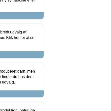
s ny symaskine eller
 bredt udvalg af
r. Klik her for at se
produceret garn, men
or finder du hos dem
es udvalg.
roduktion, naturlige