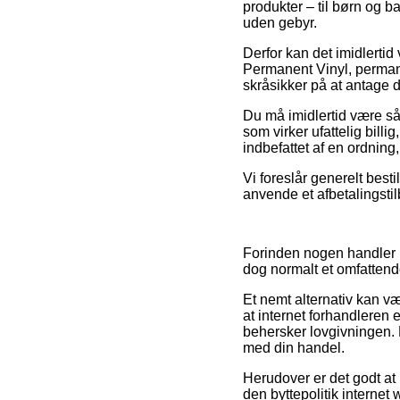
produkter – til børn og ba
uden gebyr.
Derfor kan det imidlerti
Permanent Vinyl, permane
skråsikker på at antage de
Du må imidlertid være så 
som virker ufattelig bil
indbefattet af en ordning
Vi foreslår generelt bes
anvende et afbetalingstil
Forinden nogen handler 
dog normalt et omfattend
Et nemt alternativ kan væ
at internet forhandleren 
behersker lovgivningen. D
med din handel.
Herudover er det godt at
den byttepolitik internet 