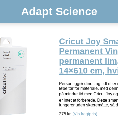
Adapt Science
Cricut Joy Sm
Permanent Vin
permanent lim,
14×610 cm, hvi
Personliggør dine ting lidt eller 
løbe tør for materiale, med den
på mindre tid med Cricut Joy og
er intet at forberede. Dette sm
fungerer uden skæremåtte, så 
275
kr.
(Vis fragtpris)