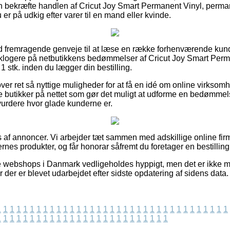
 bekræfte handlen af Cricut Joy Smart Permanent Vinyl, perman
 er på udkig efter varer til en mand eller kvinde.
ltid fremragende genveje til at læse en række forhenværende kun
er klogere på netbutikkens bedømmelser af Cricut Joy Smart Per
 1 stk. inden du lægger din bestilling.
er ret så nyttige muligheder for at få en idé om online virkso
 butikker på nettet som gør det muligt at udforme en bedømmels
 vurdere hvor glade kunderne er.
 af annoncer. Vi arbejder tæt sammen med adskillige online firma
nes produkter, og får honorar såfremt du foretager en bestilling
 webshops i Danmark vedligeholdes hyppigt, men det er ikke mul
r der er blevet udarbejdet efter sidste opdatering af sidens data.
1
1
1
1
1
1
1
1
1
1
1
1
1
1
1
1
1
1
1
1
1
1
1
1
1
1
1
1
1
1
1
1
1
1
1
1
1
1
1
1
1
1
1
1
1
1
1
1
1
1
1
1
1
1
1
1
1
1
1
1
1