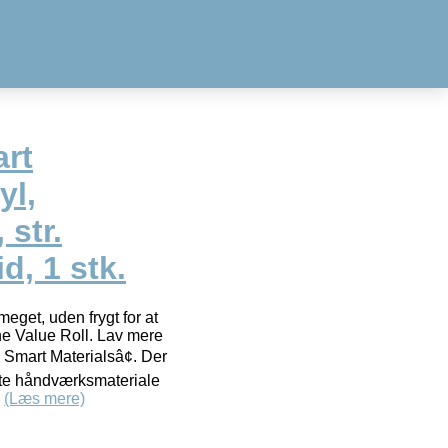
art
yl,
 str.
d, 1 stk.
meget, uden frygt for at
ne Value Roll. Lav mere
 Smart Materialsâ¢. Der
arte håndværksmateriale
d
(Læs mere)