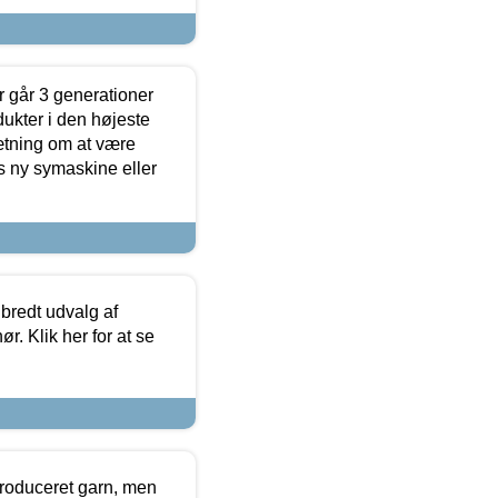
 går 3 generationer
dukter i den højeste
sætning om at være
s ny symaskine eller
 bredt udvalg af
r. Klik her for at se
produceret garn, men