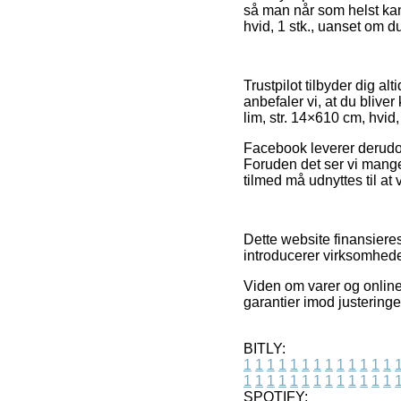
så man når som helst kan
hvid, 1 stk., uanset om du
Trustpilot tilbyder dig a
anbefaler vi, at du bliv
lim, str. 14×610 cm, hvid,
Facebook leverer derudov
Foruden det ser vi mange
tilmed må udnyttes til at
Dette website finansieres
introducerer virksomheder
Viden om varer og online
garantier imod justeringe
BITLY:
1
1
1
1
1
1
1
1
1
1
1
1
1
1
1
1
1
1
1
1
1
1
1
1
1
1
SPOTIFY: