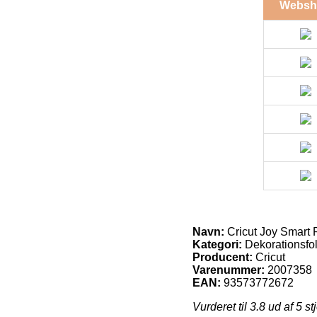
Websh
Navn:
Cricut Joy Smart P
Kategori:
Dekorationsfol
Producent:
Cricut
Varenummer:
2007358
EAN:
93573772672
Vurderet til
3.8
ud af 5 st