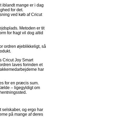
it iblandt mange er i dag
ighed for det.
sning ved køb af Cricut
ejdsplads. Metoden er tit
 for fragt vil dog altid
 ordren øjeblikkeligt, så
rodukt.
s Cricut Joy Smart
ordren laves forinden et
at pakkemedarbejderne har
bes for en præcis sum.
lfælde – ligegyldigt om
fhentningssted.
t selskaber, og ergo har
iserne på mange af deres