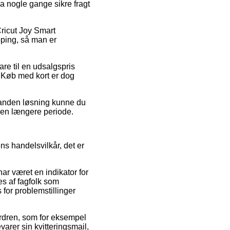
dda nogle gange sikre fragt
Cricut Joy Smart
pping, så man er
are til en udsalgspris
. Køb med kort er dog
n anden løsning kunne du
r en længere periode.
s handelsvilkår, det er
har været en indikator for
es af fagfolk som
for problemstillinger
ordren, som for eksempel
evarer sin kvitteringsmail,