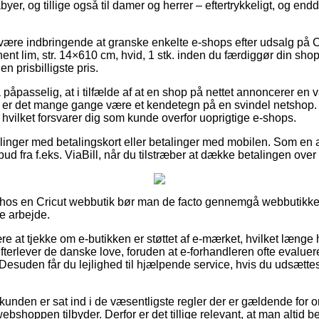
byer, og tillige også til damer og herrer – eftertrykkeligt, og en
d være indbringende at granske enkelte e-shops efter udsalg på 
nt lim, str. 14×610 cm, hvid, 1 stk. inden du færdiggør din sho
n prisbilligste pris.
påpasselig, at i tilfælde af at en shop på nettet annoncerer en v
lig, er det mange gange være et kendetegn på en svindel netshop
, hvilket forsvarer dig som kunde overfor uoprigtige e-shops.
tillinger med betalingskort eller betalinger med mobilen. Som e
bud fra f.eks. ViaBill, når du tilstræber at dække betalingen ove
hos en Cricut webbutik bør man de facto gennemgå webbutikken
e arbejde.
re at tjekke om e-butikken er støttet af e-mærket, hvilket længe 
efterlever de danske love, foruden at e-forhandleren ofte evaluer
esuden får du lejlighed til hjælpende service, hvis du udsættes 
 kunden er sat ind i de væsentligste regler der er gældende for 
webshoppen tilbyder. Derfor er det tillige relevant, at man altid b