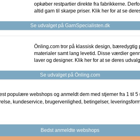
opkøber restpartier direkte fra fabrikkerne. Derf
altid garn til skarpe priser. Klik her for at se der
Se udvalget på GarnSpecialisten.dk
Önling.com tror på klassisk design, bæredygtig p
materialer samt lang levetid. Disse værdier gen
laver og designer. Klik her for at se deres udvalg
Se udvalget på Önling.com
t populære webshops og anmeldt dem med stjerner fra 1 til 5 ud
rrelse, kundeservice, brugervenlighed, betingelser, leveringsfor
Bedst anmeldte webshops