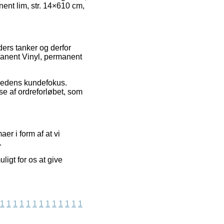
ent lim, str. 14×610 cm,
ders tanker og derfor
manent Vinyl, permanent
mhedens kundefokus.
e af ordreforløbet, som
er i form af at vi
.
igt for os at give
1
1
1
1
1
1
1
1
1
1
1
1
1