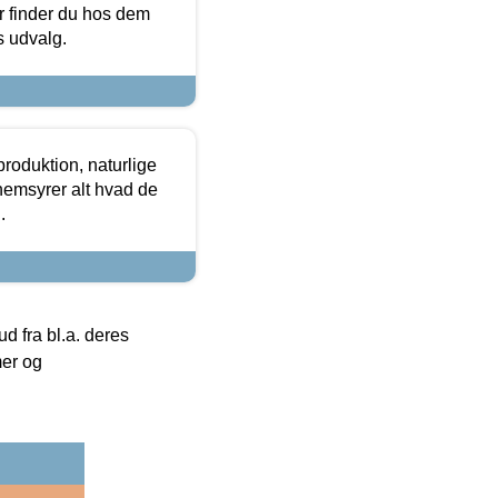
or finder du hos dem
es udvalg.
roduktion, naturlige
nemsyrer alt hvad de
.
 fra bl.a. deres
mer og