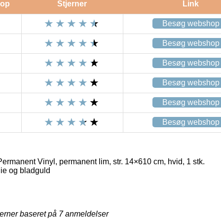
op
Stjerner
Link
Besøg webshop
Besøg webshop
Besøg webshop
Besøg webshop
Besøg webshop
Besøg webshop
ermanent Vinyl, permanent lim, str. 14×610 cm, hvid, 1 stk.
ie og bladguld
jerner baseret på
7
anmeldelser