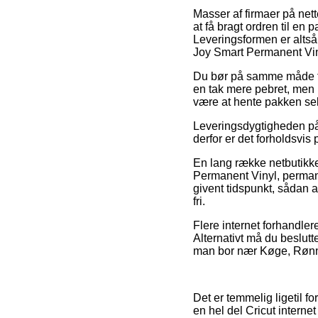
Masser af firmaer på nett
at få bragt ordren til en
Leveringsformen er altså 
Joy Smart Permanent Viny
Du bør på samme måde fors
en tak mere pebret, men 
være at hente pakken sel
Leveringsdygtigheden på 
derfor er det forholdsvis
En lang række netbutikke
Permanent Vinyl, permanen
givent tidspunkt, sådan a
fri.
Flere internet forhandler
Alternativt må du beslutte
man bor nær Køge, Rønne e
Det er temmelig ligetil 
en hel del Cricut intern