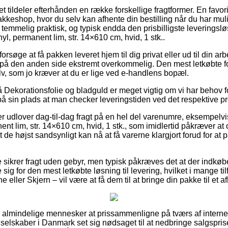
et tildeler efterhånden en række forskellige fragtformer. En favor
 pakkeshop, hvor du selv kan afhente din bestilling når du har mul
temmelig praktisk, og typisk endda den prisbilligste leveringslø
l, permanent lim, str. 14×610 cm, hvid, 1 stk..
øge at få pakken leveret hjem til dig privat eller ud til din arb
på den anden side ekstremt overkommelig. Den mest letkøbte form
v, som jo kræver at du er lige ved e-handlens bopæl.
Dekorationsfolie og bladguld er meget vigtig om vi har behov for
 på sin plads at man checker leveringstiden ved det respektive p
r udlover dag-til-dag fragt på en hel del varenumre, eksempelvi
t lim, str. 14×610 cm, hvid, 1 stk., som imidlertid påkræver at 
t de højst sandsynligt kan nå at få varerne klargjort forud for 
e sikrer fragt uden gebyr, men typisk påkræves det at der indkø
 sig for den mest letkøbte løsning til levering, hvilket i mange ti
ller Skjern – vil være at få dem til at bringe din pakke til et a
for almindelige mennesker at prissammenligne på tværs af interne
et selskaber i Danmark set sig nødsaget til at nedbringe salgspr