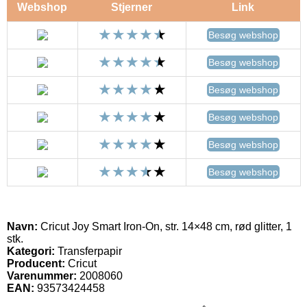
Webshop
Stjerner
Link
Besøg webshop
Besøg webshop
Besøg webshop
Besøg webshop
Besøg webshop
Besøg webshop
Navn:
Cricut Joy Smart Iron-On, str. 14×48 cm, rød glitter, 1
stk.
Kategori:
Transferpapir
Producent:
Cricut
Varenummer:
2008060
EAN:
93573424458