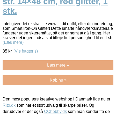
str. 14×48 cm, rød glitter, 1
stk.
Intet giver det ekstra lille wow til dit outfit, eller din indretning,
som Smart Iron-On Glitter! Dette smarte håndværksmateriale
fungerer uden skæremåtte, så det er nemt at gå i gang. Her
kræver det ingen indsats at tilføje lidt personlighed til en t-shi
(Læs mere)
85
kr.
(Vis fragtpris)
Læs mere »
Køb nu »
Den mest populære kreative webshop i Danmark lige nu er
Rito.dk
som har et stort udvalg til skarpe priser. Og
derudover er der også
CChobby.dk
som man kender fra de