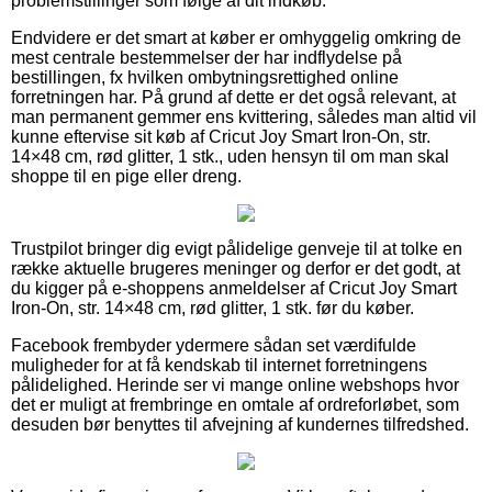
problemstillinger som følge af dit indkøb.
Endvidere er det smart at køber er omhyggelig omkring de
mest centrale bestemmelser der har indflydelse på
bestillingen, fx hvilken ombytningsrettighed online
forretningen har. På grund af dette er det også relevant, at
man permanent gemmer ens kvittering, således man altid vil
kunne eftervise sit køb af Cricut Joy Smart Iron-On, str.
14×48 cm, rød glitter, 1 stk., uden hensyn til om man skal
shoppe til en pige eller dreng.
Trustpilot bringer dig evigt pålidelige genveje til at tolke en
række aktuelle brugeres meninger og derfor er det godt, at
du kigger på e-shoppens anmeldelser af Cricut Joy Smart
Iron-On, str. 14×48 cm, rød glitter, 1 stk. før du køber.
Facebook frembyder ydermere sådan set værdifulde
muligheder for at få kendskab til internet forretningens
pålidelighed. Herinde ser vi mange online webshops hvor
det er muligt at frembringe en omtale af ordreforløbet, som
desuden bør benyttes til afvejning af kundernes tilfredshed.