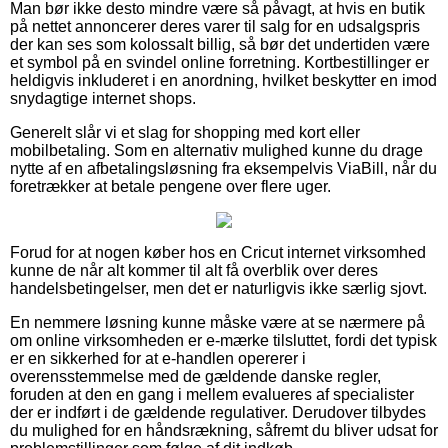
Man bør ikke desto mindre være så påvagt, at hvis en butik
på nettet annoncerer deres varer til salg for en udsalgspris
der kan ses som kolossalt billig, så bør det undertiden være
et symbol på en svindel online forretning. Kortbestillinger er
heldigvis inkluderet i en anordning, hvilket beskytter en imod
snydagtige internet shops.
Generelt slår vi et slag for shopping med kort eller
mobilbetaling. Som en alternativ mulighed kunne du drage
nytte af en afbetalingsløsning fra eksempelvis ViaBill, når du
foretrækker at betale pengene over flere uger.
Forud for at nogen køber hos en Cricut internet virksomhed
kunne de når alt kommer til alt få overblik over deres
handelsbetingelser, men det er naturligvis ikke særlig sjovt.
En nemmere løsning kunne måske være at se nærmere på
om online virksomheden er e-mærke tilsluttet, fordi det typisk
er en sikkerhed for at e-handlen opererer i
overensstemmelse med de gældende danske regler,
foruden at den en gang i mellem evalueres af specialister
der er indført i de gældende regulativer. Derudover tilbydes
du mulighed for en håndsrækning, såfremt du bliver udsat for