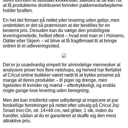
laves forinden et fastslået klokkeslæt, således at de kan nå
at få produkterne distribueret forinden pakkemedarbejderne
holder fyraften.
En hel del firmaer på nettet yder levering uden gebyr, men
undertiden er det så præmissen at der bestilles for en
bestemt pris. Desuden kan du vælge den prisbilligste
leveringsmetode, hvilket oftest – hvad end man er i Horsens,
Odder eller Skjern – vil blive at få fragtfirmaet til at bringe
ordren til et udleveringssted.
Det er jo usædvanlig simpelt for almindelige mennesker at
analysere priser hos flere netshops, og herved har flertallet
af Cricut online butikker været nødt til at trykke priserne på
mange af deres produkter – til piger og drenge, men
ligeledes til kvinder og mænd – eftertrykkeligt, og endda
nogle gange love levering uden beregning.
Men det kan imidlertid være udbytterigt at inspicere et par
forskellige forretninger på nettet efter udsalg på Cricut Joy
Smart Iron-On, str. 14×48 cm, rød glitter, 1 stk. inden du
handler, sådan at du er garanteret at skaffe sig den mest
attraktive pris.