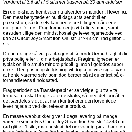
Vurderet til
3.6
ud af 5 stjerner baseret på
39
anmeldelser
En del e-shops frembyder nu alverdens metoder til levering.
Den mest benyttede er nu til dags at få sendt til en
pakkeshop, så du selv kan hente bestillingen når der er
mulighed for det. Fragtformen er jo virkelig simpel, samt
desuden tillige den mindst kostelige leveringsmetode ved
køb af Cricut Joy Smart Iron-On, str. 14×48 cm, rød glitter, 1
stk..
Du burde lige så vel planlægge at få produkterne bragt til din
privatbolig eller til din arbejdsplads. Fragtmuligheden er
typisk en lille smule mindre prisbillig, men ligeledes super
enkel. Den prisbilligste løsning vil dog altid vise sig at være
at hente varerne selv, som dog beroer på at du er tæt på e-
forhandlerens tilholdssted.
Fragtperioden på Transferpapir er selvfølgelig ultra vital
forudsat du skal bruge varerne straks, så med det formål er
det særdeles vigtigt at man kontrollerer den forventede
leveringsdato ved det relevante produkt.
En masse webbutikker giver 1 dags levering på mange
varer, eksempelvis Cricut Joy Smart Iron-On, str. 14×48 cm,
rød glitter, 1 stk., men husk at det nødvendiggør at handlen