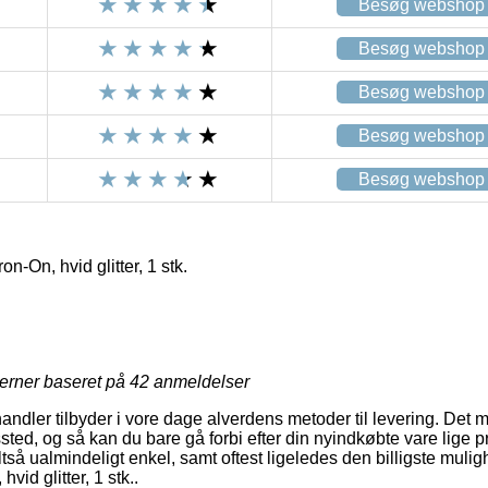
Besøg webshop
Besøg webshop
Besøg webshop
Besøg webshop
Besøg webshop
on-On, hvid glitter, 1 stk.
jerner baseret på
42
anmeldelser
handler tilbyder i vore dage alverdens metoder til levering. Det 
gssted, og så kan du bare gå forbi efter din nyindkøbte vare lige p
tså ualmindeligt enkel, samt oftest ligeledes den billigste muligh
vid glitter, 1 stk..