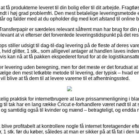
få produkterne leveret til din bolig eller til dit arbejde. Fragtl
t i høj grad problemfri. Den mest betalelige leveringsmetode er
år og falder med at du opholder dig med kort afstand til online 
Transferpapir er særdeles relevant såfremt man har brug for din 
elevant at vi efterser det forventede leveringstidspunkt på det re
s stiller udsigt til dag-til-dag levering på de fleste af deres v
 hvid glitter, 1 stk., som alligevel antager at handlen laves inden
is kan nå at få pakken ekspederet forud for at de logistikansat
er levering uden beregning, men for det meste er det forudsat at 
vælge den mest letkøbte metode til levering, der typisk – hvad 
il blive at få dem til at levere varerne til et afhentningssted.
kelig praktisk for internetbrugere at lave prissammenligning i bla
 til tak har en lang række Cricut e-forhandlere været nødt til at
er, og samtidig også til kvinder og mænd – betragteligt, og endd
live profitabelt at kontrollere nogle få internet foretagender eft
r, 1 stk. før du køber, således at man er sikker på at få fat i den l