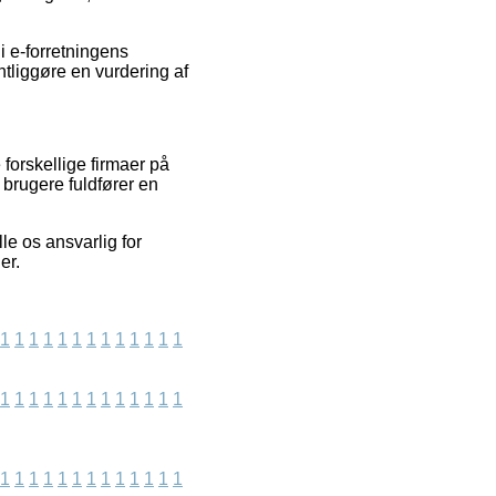
i e-forretningens
tliggøre en vurdering af
forskellige firmaer på
 brugere fuldfører en
lle os ansvarlig for
er.
1
1
1
1
1
1
1
1
1
1
1
1
1
1
1
1
1
1
1
1
1
1
1
1
1
1
1
1
1
1
1
1
1
1
1
1
1
1
1