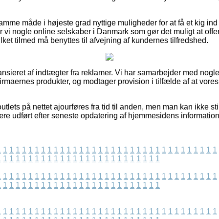
me måde i højeste grad nyttige muligheder for at få et kig ind 
vi nogle online selskaber i Danmark som gør det muligt at offen
ket tilmed må benyttes til afvejning af kundernes tilfredshed.
nsieret af indtægter fra reklamer. Vi har samarbejder med nogle 
firmaernes produkter, og modtager provision i tilfælde af at vores
tlets på nettet ajourføres fra tid til anden, men man kan ikke sti
ære udført efter seneste opdatering af hjemmesidens information
1
1
1
1
1
1
1
1
1
1
1
1
1
1
1
1
1
1
1
1
1
1
1
1
1
1
1
1
1
1
1
1
1
1
1
1
1
1
1
1
1
1
1
1
1
1
1
1
1
1
1
1
1
1
1
1
1
1
1
1
1
1
1
1
1
1
1
1
1
1
1
1
1
1
1
1
1
1
1
1
1
1
1
1
1
1
1
1
1
1
1
1
1
1
1
1
1
1
1
1
1
1
1
1
1
1
1
1
1
1
1
1
1
1
1
1
1
1
1
1
1
1
1
1
1
1
1
1
1
1
1
1
1
1
1
1
1
1
1
1
1
1
1
1
1
1
1
1
1
1
1
1
1
1
1
1
1