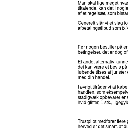
Man skal lige meget hvad 
tiltalende, kan det i nog
af et regelsæt, som bistå
Generelt slår vi et slag 
afbetalingstilbud som fx V
Før nogen bestiller på 
betingelser, det er dog 
Et andet alternativ kun
det kan være et bevis på
løbende tilses af jurister
med din handel.
I øvrigt tilråder vi at kø
handlen, som eksempelvis h
stadigvæk opbevarer ens 
hvid glitter, 1 stk., ligeg
Trustpilot medfører fler
herved er det smart, at d