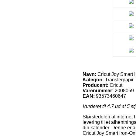
Navn:
Cricut Joy Smart Ir
Kategori:
Transferpapir
Producent:
Cricut
Varenummer:
2008059
EAN:
93573460647
Vurderet til
4.7
ud af 5 st
Størstedelen af internet 
levering til et afhentnin
din kalender. Denne er al
Cricut Joy Smart Iron-On, h