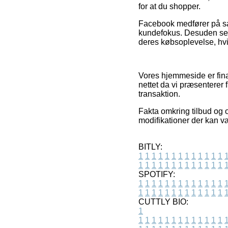
for at du shopper.
Facebook medfører på sam
kundefokus. Desuden ser 
deres købsoplevelse, hvil
Vores hjemmeside er fina
nettet da vi præsenterer 
transaktion.
Fakta omkring tilbud og ou
modifikationer der kan v
BITLY:
1
1
1
1
1
1
1
1
1
1
1
1
1
1
1
1
1
1
1
1
1
1
1
1
1
1
SPOTIFY:
1
1
1
1
1
1
1
1
1
1
1
1
1
1
1
1
1
1
1
1
1
1
1
1
1
1
CUTTLY BIO:
1
1
1
1
1
1
1
1
1
1
1
1
1
1