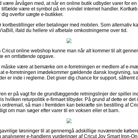
være årvågen med, at når en online butik udbyder varer for en pr
le tilfælde være et symbol på en svindel internet handler. Kortkøb 
r dig overfor uægte e-butikker.
for kortbestillinger eller betalinger med mobilen. Som alternativ k
iaBill, ifald du hellere vil afbetale omkostningerne over tid.
en Cricut online webshop kunne man når alt kommer til alt gen
ofte en omfattende opgave.
ne måske være at bemærke om e-forretningen er medlem af e-mæ
 at e-forretningen imødekommer gældende dansk lovgivning, sam
 der er inde i reglerne. Det giver dig chance for support, såfremt
beren er på vagt for de grundlæggende retningslinjer der spiller i
vilken returpolitik e-firmaet tilbyder. På grund af dette er det i 
ordremail, så man i fremtiden kan bekræfte sin bestilling af Cri
yldigt om man søger efter varer til en voksen eller et barn.
e gavnlige løsninger til at gennemgå adskillige nuværende køber
u analyserer e-handlens vurderinger af Cricut Joy Smart Iron-On, h