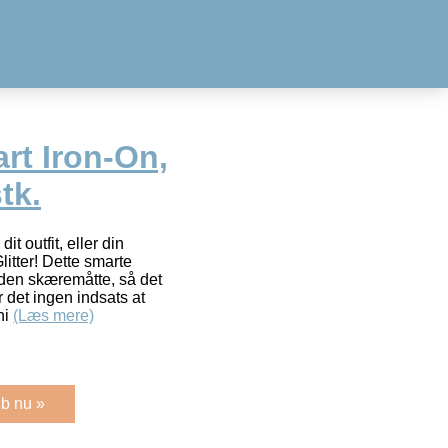
rt Iron-On,
stk.
dit outfit, eller din
itter! Dette smarte
den skæremåtte, så det
 det ingen indsats at
shi
(Læs mere)
b nu »