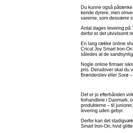
Du kunne også påtænke at 
kende dyrere, men omvend
varerne, som desværre st
Antal dages levering på 
derfor er det utvivlsomt r
En lang række online shop
Cricut Joy Smart Iron-On,
således at de sandsynligv
Nogle online firmaer sikr
pris. Derudover skal du 
Brønderslev eller Sorø – v
Det er jo efterhånden vir
forhandlere i Danmark, og
produkterne – til junior
levering uden gebyr.
Derfor kan det stadigvæk b
Smart Iron-On, hvid glitte