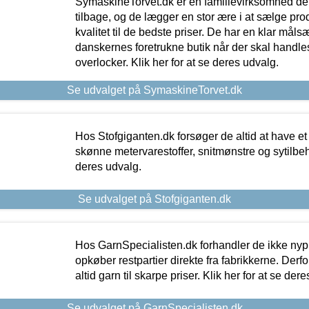
SymaskineTorvet.dk er en familievirksomhed der
tilbage, og de lægger en stor ære i at sælge pro
kvalitet til de bedste priser. De har en klar mål
danskernes foretrukne butik når der skal handle
overlocker. Klik her for at se deres udvalg.
Se udvalget på SymaskineTorvet.dk
Hos Stofgiganten.dk forsøger de altid at have et
skønne metervarestoffer, snitmønstre og sytilbehø
deres udvalg.
Se udvalget på Stofgiganten.dk
Hos GarnSpecialisten.dk forhandler de ikke ny
opkøber restpartier direkte fra fabrikkerne. Derf
altid garn til skarpe priser. Klik her for at se der
Se udvalget på GarnSpecialisten.dk