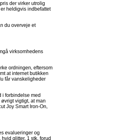
is der virker utrolig
er heldigvis indbefattet
an du overveje et
nemgå virksomhedens
rke ordningen, eftersom
t at internet butikken
 du får vanskeligheder
nd i forbindelse med
øvrigt vigtigt, at man
cut Joy Smart Iron-On,
es evalueringer og
vid glitter, 1 stk. forud