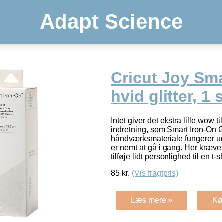
Adapt Science
Cricut Joy Sma
hvid glitter, 1 
Intet giver det ekstra lille wow til 
indretning, som Smart Iron-On Gl
håndværksmateriale fungerer u
er nemt at gå i gang. Her kræver
tilføje lidt personlighed til en t-
85
kr.
(Vis fragtpris)
Læs mere »
Kø