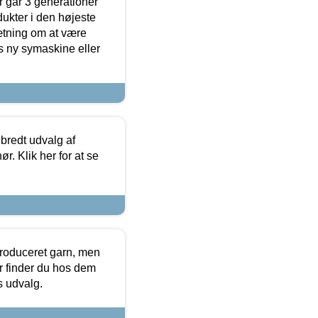
 går 3 generationer
dukter i den højeste
sætning om at være
s ny symaskine eller
 bredt udvalg af
r. Klik her for at se
produceret garn, men
or finder du hos dem
es udvalg.