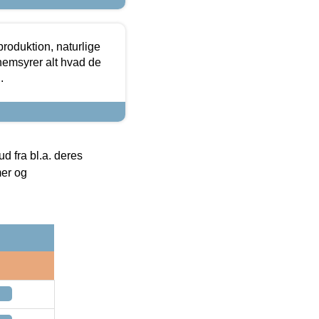
roduktion, naturlige
nemsyrer alt hvad de
.
 fra bl.a. deres
mer og