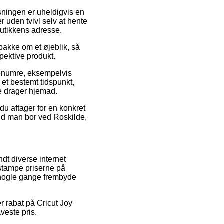
øsningen er uheldigvis en
 uden tvivl selv at hente
butikkens adresse.
pakke om et øjeblik, så
spektive produkt.
arenumre, eksempelvis
 et bestemt tidspunkt,
te drager hjemad.
du aftager for en konkret
end man bor ved Roskilde,
ndt diverse internet
 stampe priserne på
a nogle gange frembyde
er rabat på Cricut Joy
aveste pris.